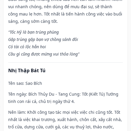
vui nhanh chóng, nên dùng để mưu đại sự, sẽ thành
công mau lẹ hơn. Tốt nhất là tiến hành công việc vào buổi
sáng, càng sớm càng tốt.
“Tốc Hỷ là bạn trùng phùng
Gặp trùng gặp bạn vợ chồng sánh đôi
Có tài có lộc hẳn hoi
Cầu gì cũng được mừng vui thỏa lòng”
Nhị Thập Bát Tú
Tên sao
: Sao Bích
Tên ngày
: Bích Thủy Du - Tang Cung: Tốt (Kiết Tú) Tướng
tinh con rái cá, chủ trị ngày thứ 4.
Nên làm
: Khởi công tạo tác mọi việc việc chi cũng tốt. Tốt
nhất là việc khai trương, xuất hành, chôn cất, xây cất nhà,
trổ cửa, dựng cửa, cưới gả, các vụ thuỷ lợi, tháo nước,