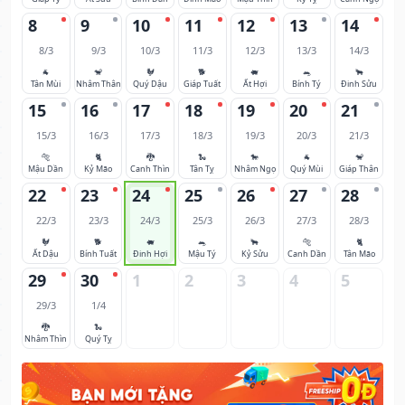
8
9
10
11
12
13
14
8/3
9/3
10/3
11/3
12/3
13/3
14/3
🐐
🐒
🐓
🐕
🐖
🐀
🐂
Tân Mùi
Nhâm Thân
Quý Dậu
Giáp Tuất
Ất Hợi
Bính Tý
Đinh Sửu
15
16
17
18
19
20
21
15/3
16/3
17/3
18/3
19/3
20/3
21/3
🐅
🐈
🐉
🐍
🐎
🐐
🐒
Mậu Dần
Kỷ Mão
Canh Thìn
Tân Tỵ
Nhâm Ngọ
Quý Mùi
Giáp Thân
22
23
24
25
26
27
28
22/3
23/3
24/3
25/3
26/3
27/3
28/3
🐓
🐕
🐖
🐀
🐂
🐅
🐈
Ất Dậu
Bính Tuất
Đinh Hợi
Mậu Tý
Kỷ Sửu
Canh Dần
Tân Mão
29
30
1
2
3
4
5
29/3
1/4
🐉
🐍
Nhâm Thìn
Quý Tỵ