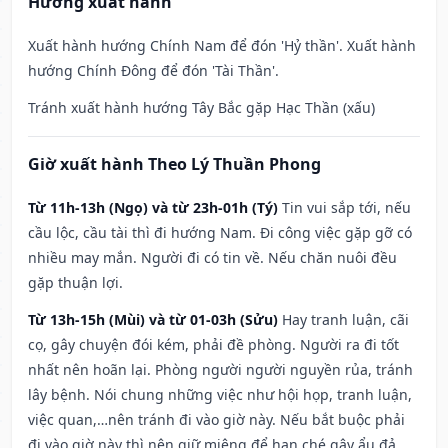
Hướng xuất hành
Xuất hành hướng Chính Nam để đón 'Hỷ thần'. Xuất hành
hướng Chính Đông để đón 'Tài Thần'.
Tránh xuất hành hướng Tây Bắc gặp Hạc Thần (xấu)
Giờ xuất hành Theo Lý Thuần Phong
Từ 11h-13h (Ngọ) và từ 23h-01h (Tý)
Tin vui sắp tới, nếu
cầu lộc, cầu tài thì đi hướng Nam. Đi công việc gặp gỡ có
nhiều may mắn. Người đi có tin về. Nếu chăn nuôi đều
gặp thuận lợi.
Từ 13h-15h (Mùi) và từ 01-03h (Sửu)
Hay tranh luận, cãi
cọ, gây chuyện đói kém, phải đề phòng. Người ra đi tốt
nhất nên hoãn lại. Phòng người người nguyền rủa, tránh
lây bệnh. Nói chung những việc như hội họp, tranh luận,
việc quan,…nên tránh đi vào giờ này. Nếu bắt buộc phải
đi vào giờ này thì nên giữ miệng để hạn ché gây ẩu đả