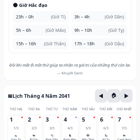
🌑 Giờ Hắc đạo
23h – 0h
(Giờ Tí)
3h – 4h
(Giờ Dần)
5h – 6h
(Giờ Mão)
9h – 10h
(Giờ Tỵ)
15h – 16h
(Giờ Thân)
17h – 18h
(Giờ Dậu)
Đôi khi mất đi một thứ giúp ta nhận ra giá trị của những thứ còn lại.
— Khuyết Danh
Lịch Tháng 4 Năm 2041
THỨ HAI
THỨ BA
THỨ TƯ
THỨ NĂM
THỨ SÁU
THỨ BẢY
CHỦ NHẬT
1
2
3
4
5
6
7
1/3
2/3
3/3
4/3
5/3
6/3
7/3
🐀
🐂
🐅
🐈
🐉
🐍
🐎
Giáp Tý
Ất Sửu
Bính Dần
Đinh Mão
Mậu Thìn
Kỷ Tỵ
Canh Ngọ