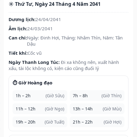
☀️ Thứ Tư, Ngày 24 Tháng 4 Năm 2041
Dương lịch:
24/04/2041
Âm lịch:
24/03/2041
Can chi:
Ngày: Đinh Hợi, Tháng: Nhâm Thìn, Năm: Tân
Dậu
Tiết khí:
Cốc vũ
Ngày Thanh Long Túc:
Đi xa không nên, xuất hành
xấu, tài lộc không có, kiện cáo cũng đuối lý
⏱️ Giờ Hoàng đạo
1h – 2h
(Giờ Sửu)
7h – 8h
(Giờ Thìn)
11h – 12h
(Giờ Ngọ)
13h – 14h
(Giờ Mùi)
19h – 20h
(Giờ Tuất)
21h – 22h
(Giờ Hợi)