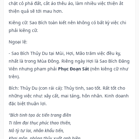
chặt cỏ phá đất, cắt áo thêu áo, làm nhiều việc thiện ắt
thiện quả sẽ tới mau hơn.
Kiêng cữ
: Sao Bích toàn kiết nên không có bất kỳ việc chi
phải kiêng cữ.
Ngoại lệ
:
- Sao Bích Thủy Du tại Mùi, Hợi, Mão trăm việc đều kỵ,
nhất là trong Mùa Đông. Riêng ngày Hợi là Sao Bích Đăng
Viên nhưng phạm phải
Phục Đoạn Sát
(nên kiêng cữ như
trên).
Bích: Thủy Du (con rái cá): Thủy tinh, sao tốt. Rất tốt cho
những việc như: xây cất, mai táng, hôn nhân. Kinh doanh
đặc biệt thuận lợi.
“Bích tinh tạo ác tiến trang điền
Ti tâm đại thục phúc thao thiên,
Nô tỳ tự lai, nhân khẩu tiến,
Khai môn, phóng thủy xuất anh hiền,