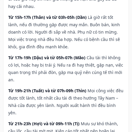
hay cãi nhau.
Từ 15h-17h (Thân) và từ 03h-05h (Dần)
Là giờ rất tốt
lành, nếu đi thường gặp được may mắn. Buôn bán, kinh
doanh có lời. Người đi sắp về nhà. Phụ nữ có tin mừng.
Mọi việc trong nhà đều hòa hợp. Nếu có bệnh cầu thì sẽ
khỏi, gia đình đều mạnh khỏe.
Từ 17h-19h (Dậu) và từ 05h-07h (Mão)
Cầu tài thì không
có lợi, hoặc hay bị trái ý. Nếu ra đi hay thiệt, gặp nạn, việc
quan trọng thì phải đòn, gặp ma quỷ nên cúng tế thì mới
an.
Từ 19h-21h (Tuất) và từ 07h-09h (Thìn)
Mọi công việc đều
được tốt lành, tốt nhất cầu tài đi theo hướng Tây Nam –
Nhà cửa được yên lành. Người xuất hành thì đều bình
yên.
Từ 21h-23h (Hợi) và từ 09h-11h (Tị)
Mưu sự khó thành,
cầu lộc, cầu tài mờ mịt. Kiện cáo tốt nhất nên hoãn lại.