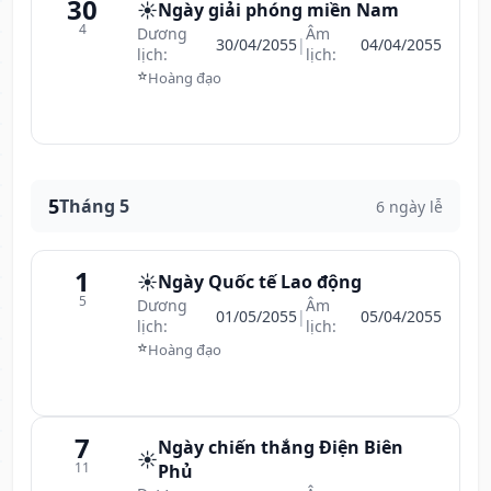
30
☀️
Ngày giải phóng miền Nam
4
Dương
Âm
30/04/2055
|
04/04/2055
lịch:
lịch:
⭐
Hoàng đạo
5
Tháng 5
6 ngày lễ
1
☀️
Ngày Quốc tế Lao động
5
Dương
Âm
01/05/2055
|
05/04/2055
lịch:
lịch:
⭐
Hoàng đạo
7
Ngày chiến thắng Điện Biên
☀️
11
Phủ