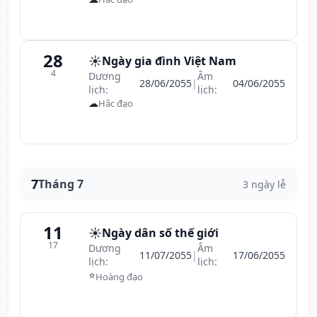
28
☀️
Ngày gia đình Việt Nam
4
Dương
Âm
28/06/2055
|
04/06/2055
lịch:
lịch:
☁
Hắc đạo
7
Tháng 7
3 ngày lễ
11
☀️
Ngày dân số thế giới
17
Dương
Âm
11/07/2055
|
17/06/2055
lịch:
lịch:
⭐
Hoàng đạo