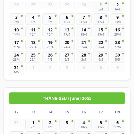
26
27
28
29
30
1
2
5/4
6/4
3
4
5
6
7
8
9
7/4
8/4
9/4
10/4
11/4
12/4
13/4
10
11
12
13
14
15
16
14/4
15/4
16/4
17/4
18/4
19/4
20/4
17
18
19
20
21
22
23
21/4
22/4
23/4
24/4
25/4
26/4
27/4
24
25
26
27
28
29
30
28/4
29/4
1/5
2/5
3/5
4/5
5/5
31
1
2
3
4
5
6
6/5
THÁNG SáU (June) 2055
T2
T3
T4
T5
T6
T7
CN
31
1
2
3
4
5
6
7/5
8/5
9/5
10/5
11/5
12/5