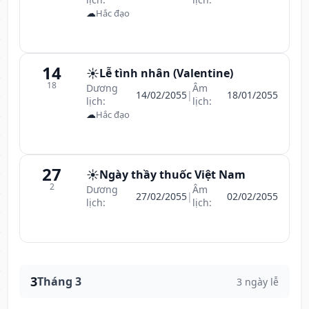
☁
Hắc đạo
14
☀️
Lễ tình nhân (Valentine)
18
Dương
Âm
14/02/2055
|
18/01/2055
lịch:
lịch:
☁
Hắc đạo
27
☀️
Ngày thầy thuốc Việt Nam
2
Dương
Âm
27/02/2055
|
02/02/2055
lịch:
lịch:
3
Tháng 3
3 ngày lễ