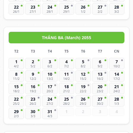
22
23
24
25
26
27
28
26/1
27/1
28/1
29/1
1/2
2/2
3/2
THÁNG BA (March) 2055
T2
T3
T4
T5
T6
T7
CN
1
2
3
4
5
6
7
4/2
5/2
6/2
7/2
8/2
9/2
10/2
8
9
10
11
12
13
14
11/2
12/2
13/2
14/2
15/2
16/2
17/2
15
16
17
18
19
20
21
18/2
19/2
20/2
21/2
22/2
23/2
24/2
22
23
24
25
26
27
28
25/2
26/2
27/2
28/2
29/2
30/2
1/3
29
30
31
1
2
3
4
2/3
3/3
4/3