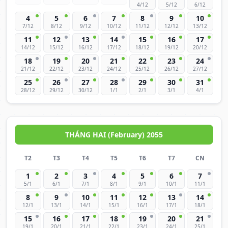
4/12
5/12
6/12
4
5
6
7
8
9
10
7/12
8/12
9/12
10/12
11/12
12/12
13/12
11
12
13
14
15
16
17
14/12
15/12
16/12
17/12
18/12
19/12
20/12
18
19
20
21
22
23
24
21/12
22/12
23/12
24/12
25/12
26/12
27/12
25
26
27
28
29
30
31
28/12
29/12
30/12
1/1
2/1
3/1
4/1
THÁNG HAI (February) 2055
T2
T3
T4
T5
T6
T7
CN
1
2
3
4
5
6
7
5/1
6/1
7/1
8/1
9/1
10/1
11/1
8
9
10
11
12
13
14
12/1
13/1
14/1
15/1
16/1
17/1
18/1
15
16
17
18
19
20
21
19/1
20/1
21/1
22/1
23/1
24/1
25/1