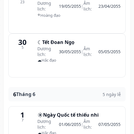
23
Dương
Âm
19/05/2055
|
23/04/2055
lịch:
lịch:
⭐
Hoàng đạo
30
☾
Tết Đoan Ngọ
5
Dương
Âm
30/05/2055
|
05/05/2055
lịch:
lịch:
☁
Hắc đạo
6
Tháng 6
5 ngày lễ
1
☀️
Ngày Quốc tế thiếu nhi
7
Dương
Âm
01/06/2055
|
07/05/2055
lịch:
lịch:
☁
Hắc đạo