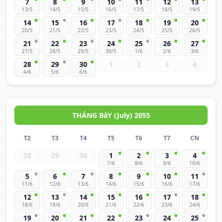
7
8
9
10
11
12
13
13/5
14/5
15/5
16/5
17/5
18/5
19/5
14
15
16
17
18
19
20
20/5
21/5
22/5
23/5
24/5
25/5
26/5
21
22
23
24
25
26
27
27/5
28/5
29/5
30/5
1/6
2/6
3/6
28
29
30
1
2
3
4
4/6
5/6
6/6
THÁNG BảY (July) 2055
T2
T3
T4
T5
T6
T7
CN
28
29
30
1
2
3
4
7/6
8/6
9/6
10/6
5
6
7
8
9
10
11
11/6
12/6
13/6
14/6
15/6
16/6
17/6
12
13
14
15
16
17
18
18/6
19/6
20/6
21/6
22/6
23/6
24/6
19
20
21
22
23
24
25