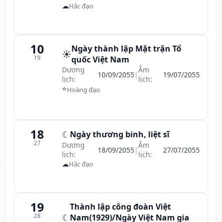
☁
Hắc đạo
10
Ngày thành lập Mặt trận Tổ
☀️
19
quốc Việt Nam
Dương
Âm
10/09/2055
|
19/07/2055
lịch:
lịch:
⭐
Hoàng đạo
18
☾
Ngày thương binh, liệt sĩ
27
Dương
Âm
18/09/2055
|
27/07/2055
lịch:
lịch:
☁
Hắc đạo
19
Thành lập công đoàn Việt
28
☾
Nam(1929)/Ngày Việt Nam gia