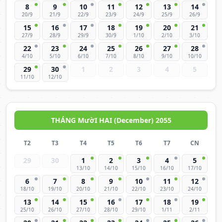
8
9
10
11
12
13
14
20/9
21/9
22/9
23/9
24/9
25/9
26/9
15
16
17
18
19
20
21
27/9
28/9
29/9
30/9
1/10
2/10
3/10
22
23
24
25
26
27
28
4/10
5/10
6/10
7/10
8/10
9/10
10/10
29
30
1
2
3
4
5
11/10
12/10
THÁNG MườI HAI (December) 2055
T2
T3
T4
T5
T6
T7
CN
29
30
1
2
3
4
5
13/10
14/10
15/10
16/10
17/10
6
7
8
9
10
11
12
18/10
19/10
20/10
21/10
22/10
23/10
24/10
13
14
15
16
17
18
19
25/10
26/10
27/10
28/10
29/10
1/11
2/11