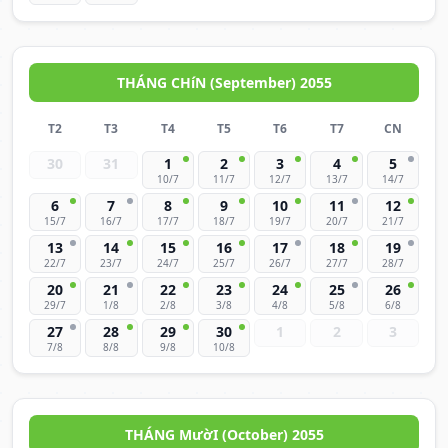
THÁNG CHíN (September) 2055
T2
T3
T4
T5
T6
T7
CN
30
31
1
2
3
4
5
10/7
11/7
12/7
13/7
14/7
6
7
8
9
10
11
12
15/7
16/7
17/7
18/7
19/7
20/7
21/7
13
14
15
16
17
18
19
22/7
23/7
24/7
25/7
26/7
27/7
28/7
20
21
22
23
24
25
26
29/7
1/8
2/8
3/8
4/8
5/8
6/8
27
28
29
30
1
2
3
7/8
8/8
9/8
10/8
THÁNG MườI (October) 2055