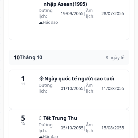
nhập Asean(1995)
Dương
Âm
19/09/2055
|
28/07/2055
lịch:
lịch:
☁
Hắc đạo
10
Tháng 10
8 ngày lễ
1
☀️
Ngày quốc tế người cao tuổi
11
Dương
Âm
01/10/2055
|
11/08/2055
lịch:
lịch:
5
☾
Tết Trung Thu
15
Dương
Âm
05/10/2055
|
15/08/2055
lịch:
lịch:
☁
Hắc đạo