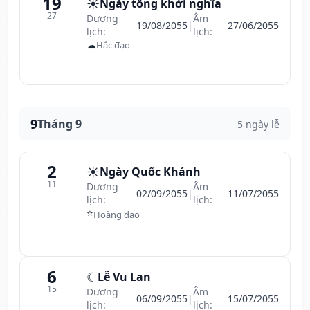
19
☀️
Ngày tổng khởi nghĩa
27
Dương
Âm
19/08/2055
|
27/06/2055
lịch:
lịch:
☁
Hắc đạo
9
Tháng 9
5 ngày lễ
2
☀️
Ngày Quốc Khánh
11
Dương
Âm
02/09/2055
|
11/07/2055
lịch:
lịch:
⭐
Hoàng đạo
6
☾
Lễ Vu Lan
15
Dương
Âm
06/09/2055
|
15/07/2055
lịch:
lịch: