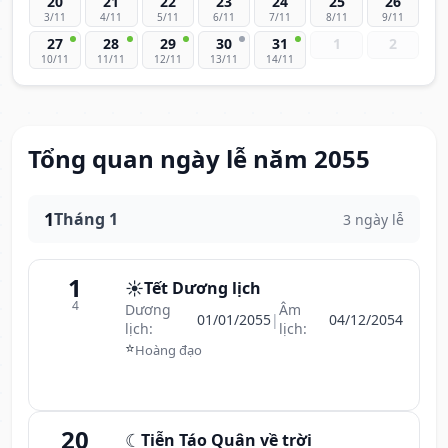
20
21
22
23
24
25
26
3/11
4/11
5/11
6/11
7/11
8/11
9/11
27
28
29
30
31
1
2
10/11
11/11
12/11
13/11
14/11
Tổng quan ngày lễ năm 2055
1
Tháng 1
3 ngày lễ
1
☀️
Tết Dương lịch
4
Dương
Âm
01/01/2055
|
04/12/2054
lịch:
lịch:
⭐
Hoàng đạo
20
☾
Tiễn Táo Quân về trời