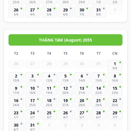
25/6
26/6
27/6
28/6
29/6
1/6
2/6
26
27
28
29
30
31
1
3/6
4/6
5/6
6/6
7/6
8/6
THÁNG TáM (August) 2055
T2
T3
T4
T5
T6
T7
CN
26
27
28
29
30
31
1
9/6
2
3
4
5
6
7
8
10/6
11/6
12/6
13/6
14/6
15/6
16/6
9
10
11
12
13
14
15
17/6
18/6
19/6
20/6
21/6
22/6
23/6
16
17
18
19
20
21
22
24/6
25/6
26/6
27/6
28/6
29/6
30/6
23
24
25
26
27
28
29
1/7
2/7
3/7
4/7
5/7
6/7
7/7
30
31
1
2
3
4
5
8/7
9/7