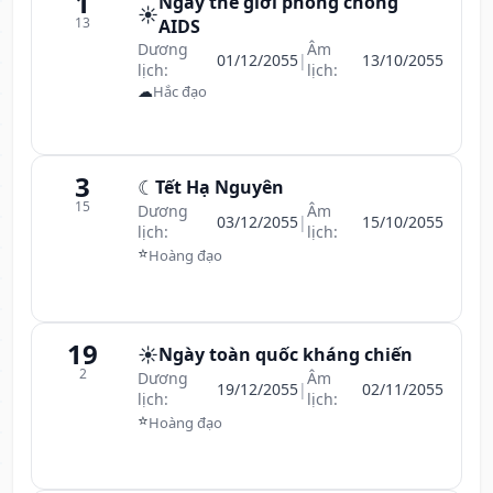
1
Ngày thế giới phòng chống
☀️
13
AIDS
Dương
Âm
01/12/2055
|
13/10/2055
lịch:
lịch:
☁
Hắc đạo
3
☾
Tết Hạ Nguyên
15
Dương
Âm
03/12/2055
|
15/10/2055
lịch:
lịch:
⭐
Hoàng đạo
19
☀️
Ngày toàn quốc kháng chiến
2
Dương
Âm
19/12/2055
|
02/11/2055
lịch:
lịch:
⭐
Hoàng đạo