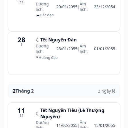
23
Dương
Âm
20/01/2055
|
23/12/2054
lịch:
lịch:
☁
Hắc đạo
28
☾
Tết Nguyên Đán
1
Dương
Âm
28/01/2055
|
01/01/2055
lịch:
lịch:
⭐
Hoàng đạo
2
Tháng 2
3 ngày lễ
11
Tết Nguyên Tiêu (Lễ Thượng
☾
15
Nguyên)
Dương
Âm
11/02/2055
|
15/01/2055
lịch:
lịch: