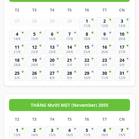
T2
T3
T4
T5
T6
T7
CN
27
28
29
30
1
2
3
11/8
12/8
13/8
4
5
6
7
8
9
10
14/8
15/8
16/8
17/8
18/8
19/8
20/8
11
12
13
14
15
16
17
21/8
22/8
23/8
24/8
25/8
26/8
27/8
18
19
20
21
22
23
24
28/8
29/8
1/9
2/9
3/9
4/9
5/9
25
26
27
28
29
30
31
6/9
7/9
8/9
9/9
10/9
11/9
12/9
THÁNG MườI MộT (November) 2055
T2
T3
T4
T5
T6
T7
CN
1
2
3
4
5
6
7
13/9
14/9
15/9
16/9
17/9
18/9
19/9