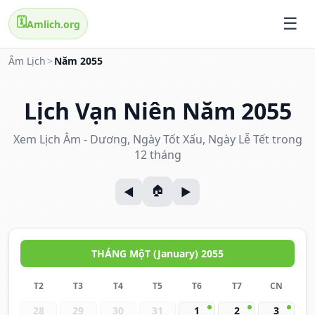
🗓️
Amlich.org
Âm Lịch
>
Năm 2055
Lịch Vạn Niên Năm 2055
Xem Lịch Âm - Dương, Ngày Tốt Xấu, Ngày Lễ Tết trong
12 tháng
THÁNG MộT (January) 2055
T2
T3
T4
T5
T6
T7
CN
28
29
30
31
1
2
3