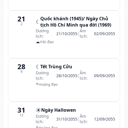
21
Quốc khánh (1945)/ Ngày Chủ
☾
2
tịch Hồ Chí Minh qua đời (1969)
Dương
Âm
21/10/2055
|
02/09/2055
lịch:
lịch:
☁
Hắc đạo
28
☾
Tết Trùng Cửu
9
Dương
Âm
28/10/2055
|
09/09/2055
lịch:
lịch:
⭐
Hoàng đạo
31
☀️
Ngày Hallowen
12
Dương
Âm
31/10/2055
|
12/09/2055
lịch:
lịch:
⭐
Hoàng đạo