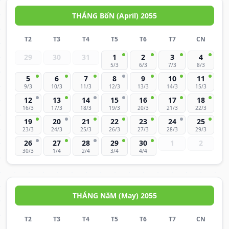
THÁNG BốN (April) 2055
T2
T3
T4
T5
T6
T7
CN
29
30
31
1
2
3
4
5/3
6/3
7/3
8/3
5
6
7
8
9
10
11
9/3
10/3
11/3
12/3
13/3
14/3
15/3
12
13
14
15
16
17
18
16/3
17/3
18/3
19/3
20/3
21/3
22/3
19
20
21
22
23
24
25
23/3
24/3
25/3
26/3
27/3
28/3
29/3
26
27
28
29
30
1
2
30/3
1/4
2/4
3/4
4/4
THÁNG NăM (May) 2055
T2
T3
T4
T5
T6
T7
CN