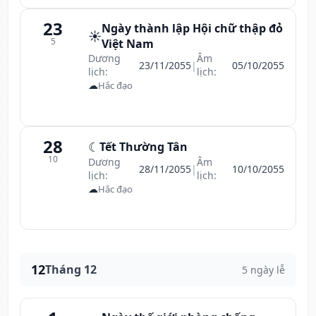
23
Ngày thành lập Hội chữ thập đỏ
☀️
5
Việt Nam
Dương
Âm
23/11/2055
|
05/10/2055
lịch:
lịch:
☁
Hắc đạo
28
☾
Tết Thường Tân
10
Dương
Âm
28/11/2055
|
10/10/2055
lịch:
lịch:
☁
Hắc đạo
12
Tháng 12
5 ngày lễ