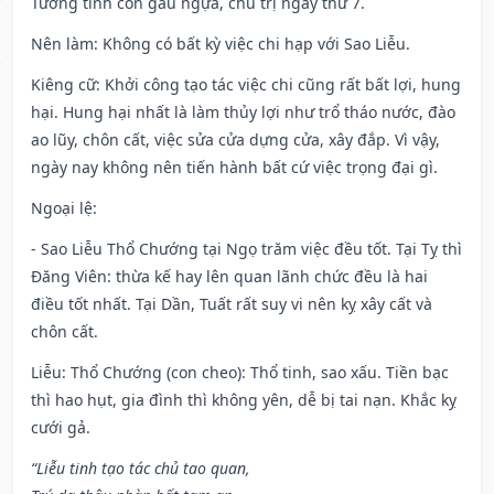
Tướng tinh con gấu ngựa, chủ trị ngày thứ 7.
Nên làm
: Không có bất kỳ việc chi hạp với Sao Liễu.
Kiêng cữ
: Khởi công tạo tác việc chi cũng rất bất lợi, hung
hại. Hung hại nhất là làm thủy lợi như trổ tháo nước, đào
ao lũy, chôn cất, việc sửa cửa dựng cửa, xây đắp. Vì vậy,
ngày nay không nên tiến hành bất cứ việc trọng đại gì.
Ngoại lệ
:
- Sao Liễu Thổ Chướng tại Ngọ trăm việc đều tốt. Tại Tỵ thì
Đăng Viên: thừa kế hay lên quan lãnh chức đều là hai
điều tốt nhất. Tại Dần, Tuất rất suy vi nên kỵ xây cất và
chôn cất.
Liễu: Thổ Chướng (con cheo): Thổ tinh, sao xấu. Tiền bạc
thì hao hụt, gia đình thì không yên, dễ bị tai nạn. Khắc kỵ
cưới gả.
“Liễu tinh tạo tác chủ tao quan,