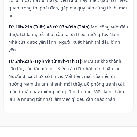
có lợi, hoặc hay bị trái ý. Nếu ra đi hay thiệt, gặp nạn, việc
quan trọng thì phải đòn, gặp ma quỷ nên cúng tế thì mới
an.
Từ 19h-21h (Tuất) và từ 07h-09h (Thìn)
Mọi công việc đều
được tốt lành, tốt nhất cầu tài đi theo hướng Tây Nam –
Nhà cửa được yên lành. Người xuất hành thì đều bình
yên.
Từ 21h-23h (Hợi) và từ 09h-11h (Tị)
Mưu sự khó thành,
cầu lộc, cầu tài mờ mịt. Kiện cáo tốt nhất nên hoãn lại.
Người đi xa chưa có tin về. Mất tiền, mất của nếu đi
hướng Nam thì tìm nhanh mới thấy. Đề phòng tranh cãi,
mâu thuẫn hay miệng tiếng tầm thường. Việc làm chậm,
lâu la nhưng tốt nhất làm việc gì đều cần chắc chắn.