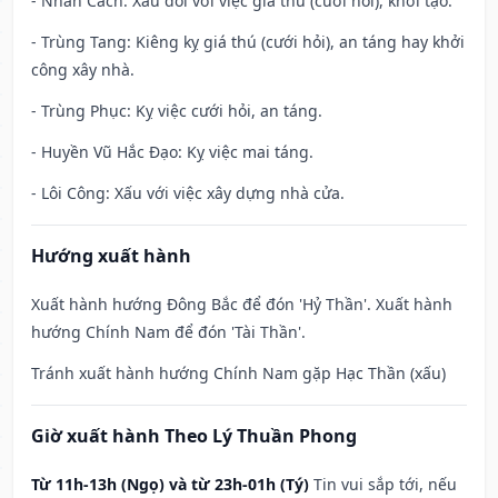
- Nhân Cách: Xấu đối với việc giá thú (cưới hỏi), khởi tạo.
- Trùng Tang: Kiêng kỵ giá thú (cưới hỏi), an táng hay khởi
công xây nhà.
- Trùng Phục: Kỵ việc cưới hỏi, an táng.
- Huyền Vũ Hắc Đạo: Kỵ việc mai táng.
- Lôi Công: Xấu với việc xây dựng nhà cửa.
Hướng xuất hành
Xuất hành hướng Đông Bắc để đón 'Hỷ Thần'. Xuất hành
hướng Chính Nam để đón 'Tài Thần'.
Tránh xuất hành hướng Chính Nam gặp Hạc Thần (xấu)
Giờ xuất hành Theo Lý Thuần Phong
Từ 11h-13h (Ngọ) và từ 23h-01h (Tý)
Tin vui sắp tới, nếu