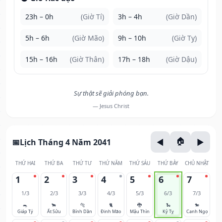
23h – 0h
(Giờ Tí)
3h – 4h
(Giờ Dần)
5h – 6h
(Giờ Mão)
9h – 10h
(Giờ Tỵ)
15h – 16h
(Giờ Thân)
17h – 18h
(Giờ Dậu)
Sự thật sẽ giải phóng bạn.
— Jesus Christ
Lịch Tháng 4 Năm 2041
THỨ HAI
THỨ BA
THỨ TƯ
THỨ NĂM
THỨ SÁU
THỨ BẢY
CHỦ NHẬT
1
2
3
4
5
6
7
1/3
2/3
3/3
4/3
5/3
6/3
7/3
🐀
🐂
🐅
🐈
🐉
🐍
🐎
Giáp Tý
Ất Sửu
Bính Dần
Đinh Mão
Mậu Thìn
Kỷ Tỵ
Canh Ngọ