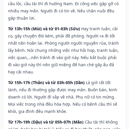
cầu lộc, cầu tài thì đi hướng Nam. Đi công việc gặp gỡ có
nhiều may mắn. Người đi có tin về. Nếu chăn nuôi đều
gặp thuận lợi.
Từ 13h-15h (Mùi) và từ 01-03h (Sửu)
Hay tranh luận, cãi
cọ, gây chuyện đói kém, phải đề phòng. Người ra đi tốt
nhất nên hoãn lại. Phòng người người nguyền rủa, tránh
lây bệnh. Nói chung những việc như hội họp, tranh luận,
việc quan,…nên tránh đi vào giờ này. Nếu bắt buộc phải
đi vào giờ này thì nên giữ miệng để hạn ché gây ẩu đả
hay cãi nhau.
Từ 15h-17h (Thân) và từ 03h-05h (Dần)
Là giờ rất tốt
lành, nếu đi thường gặp được may mắn. Buôn bán, kinh
doanh có lời. Người đi sắp về nhà. Phụ nữ có tin mừng.
Mọi việc trong nhà đều hòa hợp. Nếu có bệnh cầu thì sẽ
khỏi, gia đình đều mạnh khỏe.
Từ 17h-19h (Dậu) và từ 05h-07h (Mão)
Cầu tài thì không