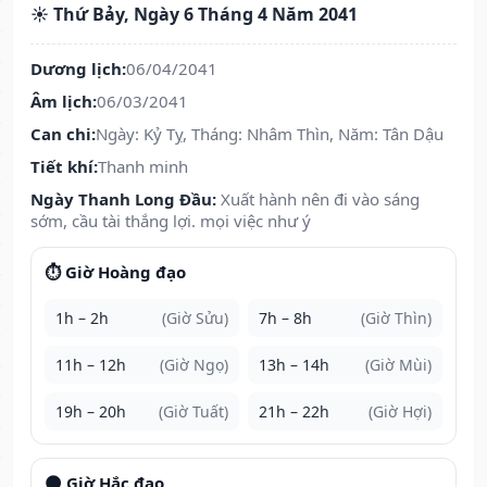
☀️ Thứ Bảy, Ngày 6 Tháng 4 Năm 2041
Dương lịch:
06/04/2041
Âm lịch:
06/03/2041
Can chi:
Ngày: Kỷ Tỵ, Tháng: Nhâm Thìn, Năm: Tân Dậu
Tiết khí:
Thanh minh
Ngày Thanh Long Đầu:
Xuất hành nên đi vào sáng
sớm, cầu tài thắng lợi. mọi việc như ý
⏱️ Giờ Hoàng đạo
1h – 2h
(Giờ Sửu)
7h – 8h
(Giờ Thìn)
11h – 12h
(Giờ Ngọ)
13h – 14h
(Giờ Mùi)
19h – 20h
(Giờ Tuất)
21h – 22h
(Giờ Hợi)
🌑 Giờ Hắc đạo