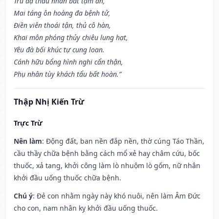
Trú dạ thâu nhàn bất tạm an,
Mai táng ôn hoàng đa bệnh tử,
Điền viên thoái tận, thủ cô hàn,
Khai môn phóng thủy chiêu lung hạt,
Yêu đà bối khúc tự cung loan.
Cánh hữu bổng hình nghi cẩn thận,
Phụ nhân tùy khách tẩu bất hoàn.”
Thập Nhị Kiến Trừ
Trực Trừ
Nên làm
: Động đất, ban nền đắp nền, thờ cúng Táo Thần,
cầu thầy chữa bệnh bằng cách mổ xẻ hay châm cứu, bốc
thuốc, xả tang, khởi công làm lò nhuộm lò gốm, nữ nhân
khởi đầu uống thuốc chữa bệnh.
Chú ý
: Đẻ con nhằm ngày này khó nuôi, nên làm Âm Đức
cho con, nam nhân kỵ khởi đầu uống thuốc.