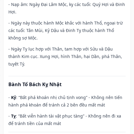
- Nạp âm: Ngày Đại Lâm Mộc, kỵ các tuổi: Quý Hợi và Đinh
Hợi.
- Ngày này thuộc hành Mộc khắc với hành Thổ, ngoại trừ
các tuổi: Tân Mùi, Kỷ Dậu và Đinh Tỵ thuộc hành Thổ
không sợ Mộc.
- Ngày Tỵ lục hợp với Thân, tam hợp với Sửu và Dậu
thành Kim cục. Xung Hợi, hình Thân, hại Dần, phá Thân,
tuyệt Tý.
Bành Tổ Bách Kỵ Nhật
-
Kỷ
: “Bất phá khoán nhị chủ tịnh vong” - Không nên tiến
hành phá khoán để tránh cả 2 bên đều mất mát
-
Tỵ
: “Bất viễn hành tài vật phục tàng” - Không nên đi xa
để tránh tiền của mất mát