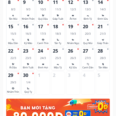
8
9
10
11
12
13
14
8/3
9/3
10/3
11/3
12/3
13/3
14/3
🐐
🐒
🐓
🐕
🐖
🐀
🐂
Tân Mùi
Nhâm Thân
Quý Dậu
Giáp Tuất
Ất Hợi
Bính Tý
Đinh Sửu
15
16
17
18
19
20
21
15/3
16/3
17/3
18/3
19/3
20/3
21/3
🐅
🐈
🐉
🐍
🐎
🐐
🐒
Mậu Dần
Kỷ Mão
Canh Thìn
Tân Tỵ
Nhâm Ngọ
Quý Mùi
Giáp Thân
22
23
24
25
26
27
28
22/3
23/3
24/3
25/3
26/3
27/3
28/3
🐓
🐕
🐖
🐀
🐂
🐅
🐈
Ất Dậu
Bính Tuất
Đinh Hợi
Mậu Tý
Kỷ Sửu
Canh Dần
Tân Mão
29
30
1
2
3
4
5
29/3
1/4
🐉
🐍
Nhâm Thìn
Quý Tỵ