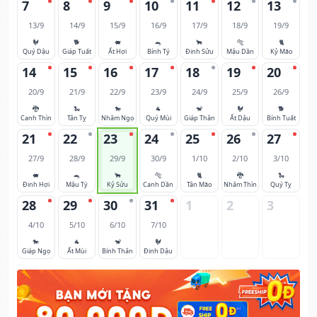
7
8
9
10
11
12
13
13/9
14/9
15/9
16/9
17/9
18/9
19/9
🐓
🐕
🐖
🐀
🐂
🐅
🐈
Quý Dậu
Giáp Tuất
Ất Hợi
Bính Tý
Đinh Sửu
Mậu Dần
Kỷ Mão
14
15
16
17
18
19
20
20/9
21/9
22/9
23/9
24/9
25/9
26/9
🐉
🐍
🐎
🐐
🐒
🐓
🐕
Canh Thìn
Tân Tỵ
Nhâm Ngọ
Quý Mùi
Giáp Thân
Ất Dậu
Bính Tuất
21
22
23
24
25
26
27
27/9
28/9
29/9
30/9
1/10
2/10
3/10
🐖
🐀
🐂
🐅
🐈
🐉
🐍
Đinh Hợi
Mậu Tý
Kỷ Sửu
Canh Dần
Tân Mão
Nhâm Thìn
Quý Tỵ
28
29
30
31
1
2
3
4/10
5/10
6/10
7/10
🐎
🐐
🐒
🐓
Giáp Ngọ
Ất Mùi
Bính Thân
Đinh Dậu