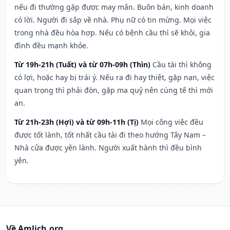
nếu đi thường gặp được may mắn. Buôn bán, kinh doanh
có lời. Người đi sắp về nhà. Phụ nữ có tin mừng. Mọi việc
trong nhà đều hòa hợp. Nếu có bệnh cầu thì sẽ khỏi, gia
đình đều mạnh khỏe.
Từ 19h-21h (Tuất) và từ 07h-09h (Thìn)
Cầu tài thì không
có lợi, hoặc hay bị trái ý. Nếu ra đi hay thiệt, gặp nạn, việc
quan trọng thì phải đòn, gặp ma quỷ nên cúng tế thì mới
an.
Từ 21h-23h (Hợi) và từ 09h-11h (Tị)
Mọi công việc đều
được tốt lành, tốt nhất cầu tài đi theo hướng Tây Nam –
Nhà cửa được yên lành. Người xuất hành thì đều bình
yên.
Về Amlich.org