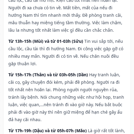
cầu lộc, cầu tài mờ mịt. Kiện cáo tốt nhất nên hoãn lại.
Người đi xa chưa có tin về. Mất tiền, mất của nếu đi
hướng Nam thì tìm nhanh mới thấy. Đề phòng tranh cãi,
mâu thuẫn hay miệng tiếng tầm thường. Việc làm chậm,
lâu la nhưng tốt nhất làm việc gì đều cần chắc chắn.
Từ 13h-15h (Mùi) và từ 01-03h (Sửu)
Tin vui sắp tới, nếu
cầu lộc, cầu tài thì đi hướng Nam. Đi công việc gặp gỡ có
nhiều may mắn. Người đi có tin về. Nếu chăn nuôi đều
gặp thuận lợi.
Từ 15h-17h (Thân) và từ 03h-05h (Dần)
Hay tranh luận,
cãi cọ, gây chuyện đói kém, phải đề phòng. Người ra đi
tốt nhất nên hoãn lại. Phòng người người nguyền rủa,
tránh lây bệnh. Nói chung những việc như hội họp, tranh
luận, việc quan,…nên tránh đi vào giờ này. Nếu bắt buộc
phải đi vào giờ này thì nên giữ miệng để hạn ché gây ẩu
đả hay cãi nhau.
Từ 17h-19h (Dậu) và từ 05h-07h (Mão)
Là giờ rất tốt lành,