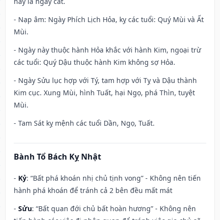
này là ngày cát.
- Nạp âm: Ngày Phích Lịch Hỏa, kỵ các tuổi: Quý Mùi và Ất
Mùi.
- Ngày này thuộc hành Hỏa khắc với hành Kim, ngoại trừ
các tuổi: Quý Dậu thuộc hành Kim không sợ Hỏa.
- Ngày Sửu lục hợp với Tý, tam hợp với Tỵ và Dậu thành
Kim cục. Xung Mùi, hình Tuất, hại Ngọ, phá Thìn, tuyệt
Mùi.
- Tam Sát kỵ mệnh các tuổi Dần, Ngọ, Tuất.
Bành Tổ Bách Kỵ Nhật
-
Kỷ
: “Bất phá khoán nhị chủ tịnh vong” - Không nên tiến
hành phá khoán để tránh cả 2 bên đều mất mát
-
Sửu
: “Bất quan đới chủ bất hoàn hương” - Không nên