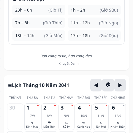
23h – 0h
(Giờ Tí)
1h – 2h
(Giờ Sửu)
7h – 8h
(Giờ Thìn)
11h – 12h
(Giờ Ngọ)
13h – 14h
(Giờ Mùi)
17h – 18h
(Giờ Dậu)
Bạn càng tự tin, bạn càng đẹp.
— Khuyết Danh
Lịch Tháng 10 Năm 2041
THỨ HAI
THỨ BA
THỨ TƯ
THỨ NĂM
THỨ SÁU
THỨ BẢY
CHỦ NHẬT
30
1
2
3
4
5
6
7/9
8/9
9/9
10/9
11/9
12/9
🐈
🐉
🐍
🐎
🐐
🐒
Đinh Mão
Mậu Thìn
Kỷ Tỵ
Canh Ngọ
Tân Mùi
Nhâm Thân