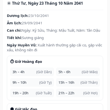
☀️ Thứ Tư, Ngày 23 Tháng 10 Năm 2041
Dương lịch:
23/10/2041
Âm lịch:
29/09/2041
Can chi:
Ngày: Kỷ Sửu, Tháng: Mậu Tuất, Năm: Tân Dậu
Tiết khí:
Sương giáng
Ngày Huyền Vũ:
Xuất hành thường gặp cãi cọ, gặp việc
xấu, không nên đi
⏱️ Giờ Hoàng đạo
3h – 4h
(Giờ Dần)
5h – 6h
(Giờ Mão)
9h – 10h
(Giờ Tỵ)
15h – 16h
(Giờ Thân)
19h – 20h
(Giờ Tuất)
21h – 22h
(Giờ Hợi)
🌑 Giờ Hắc đạo