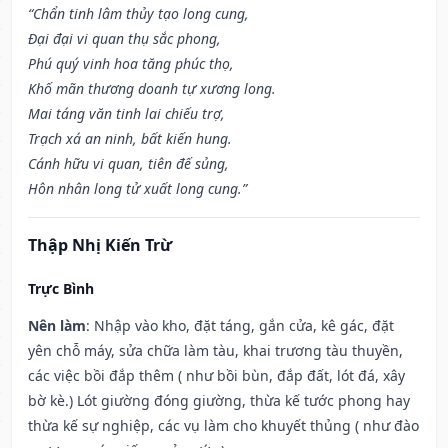
“Chẩn tinh lâm thủy tạo long cung,
Đại đại vi quan thụ sắc phong,
Phú quý vinh hoa tăng phúc thọ,
Khố mãn thương doanh tự xương long.
Mai táng văn tinh lai chiếu trợ,
Trạch xá an ninh, bất kiến hung.
Cánh hữu vi quan, tiên đế sủng,
Hôn nhân long tử xuất long cung.”
Thập Nhị Kiến Trừ
Trực Bình
Nên làm
: Nhập vào kho, đặt táng, gắn cửa, kê gác, đặt
yên chỗ máy, sửa chữa làm tàu, khai trương tàu thuyền,
các việc bồi đắp thêm ( như bồi bùn, đắp đất, lót đá, xây
bờ kè.) Lót giường đóng giường, thừa kế tước phong hay
thừa kế sự nghiệp, các vụ làm cho khuyết thủng ( như đào