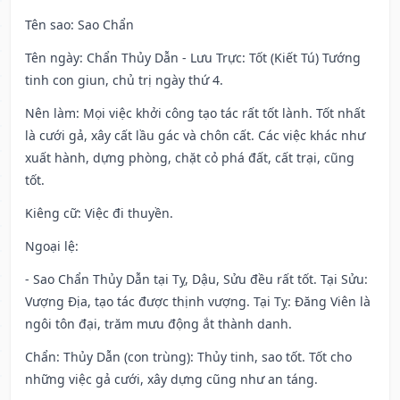
Tên sao
: Sao Chẩn
Tên ngày
: Chẩn Thủy Dẫn - Lưu Trực: Tốt (Kiết Tú) Tướng
tinh con giun, chủ trị ngày thứ 4.
Nên làm
: Mọi việc khởi công tạo tác rất tốt lành. Tốt nhất
là cưới gả, xây cất lầu gác và chôn cất. Các việc khác như
xuất hành, dựng phòng, chặt cỏ phá đất, cất trại, cũng
tốt.
Kiêng cữ
: Việc đi thuyền.
Ngoại lệ
:
- Sao Chẩn Thủy Dẫn tại Tỵ, Dậu, Sửu đều rất tốt. Tại Sửu:
Vượng Địa, tạo tác được thịnh vượng. Tại Tỵ: Đăng Viên là
ngôi tôn đại, trăm mưu động ắt thành danh.
Chẩn: Thủy Dẫn (con trùng): Thủy tinh, sao tốt. Tốt cho
những việc gả cưới, xây dựng cũng như an táng.