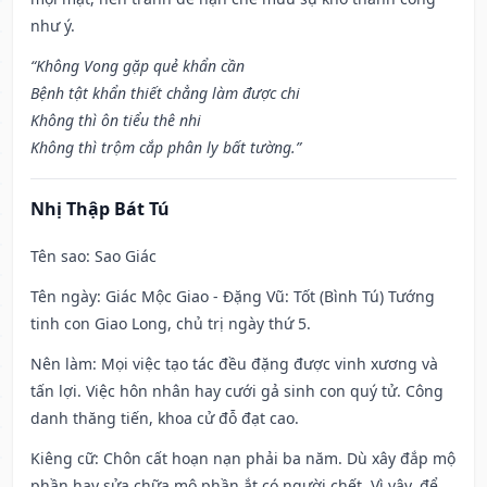
như ý.
“Không Vong gặp quẻ khẩn cần
Bệnh tật khẩn thiết chẳng làm được chi
Không thì ôn tiểu thê nhi
Không thì trộm cắp phân ly bất tường.”
Nhị Thập Bát Tú
Tên sao
: Sao Giác
Tên ngày
: Giác Mộc Giao - Đặng Vũ: Tốt (Bình Tú) Tướng
tinh con Giao Long, chủ trị ngày thứ 5.
Nên làm
: Mọi việc tạo tác đều đặng được vinh xương và
tấn lợi. Việc hôn nhân hay cưới gả sinh con quý tử. Công
danh thăng tiến, khoa cử đỗ đạt cao.
Kiêng cữ
: Chôn cất hoạn nạn phải ba năm. Dù xây đắp mộ
phần hay sửa chữa mộ phần ắt có người chết. Vì vậy, để