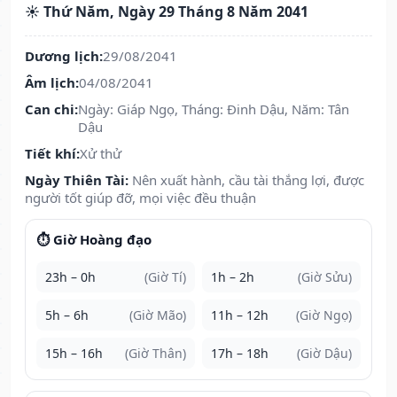
☀️ Thứ Năm, Ngày 29 Tháng 8 Năm 2041
Dương lịch:
29/08/2041
Âm lịch:
04/08/2041
Can chi:
Ngày: Giáp Ngọ, Tháng: Đinh Dậu, Năm: Tân
Dậu
Tiết khí:
Xử thử
Ngày Thiên Tài:
Nên xuất hành, cầu tài thắng lợi, được
người tốt giúp đỡ, mọi việc đều thuận
⏱️ Giờ Hoàng đạo
23h – 0h
(Giờ Tí)
1h – 2h
(Giờ Sửu)
5h – 6h
(Giờ Mão)
11h – 12h
(Giờ Ngọ)
15h – 16h
(Giờ Thân)
17h – 18h
(Giờ Dậu)