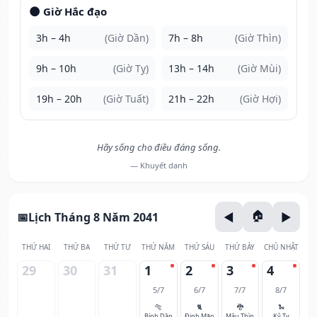
🌑 Giờ Hắc đạo
3h – 4h
(Giờ Dần)
7h – 8h
(Giờ Thìn)
9h – 10h
(Giờ Tỵ)
13h – 14h
(Giờ Mùi)
19h – 20h
(Giờ Tuất)
21h – 22h
(Giờ Hợi)
Hãy sống cho điều đáng sống.
— Khuyết danh
Lịch Tháng 8 Năm 2041
THỨ HAI
THỨ BA
THỨ TƯ
THỨ NĂM
THỨ SÁU
THỨ BẢY
CHỦ NHẬT
29
30
31
1
2
3
4
5/7
6/7
7/7
8/7
🐅
🐈
🐉
🐍
Bính Dần
Đinh Mão
Mậu Thìn
Kỷ Tỵ