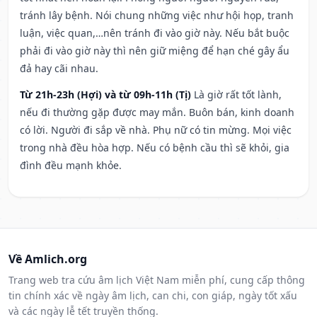
tránh lây bệnh. Nói chung những việc như hội họp, tranh
luận, việc quan,…nên tránh đi vào giờ này. Nếu bắt buộc
phải đi vào giờ này thì nên giữ miệng để hạn ché gây ẩu
đả hay cãi nhau.
Từ 21h-23h (Hợi) và từ 09h-11h (Tị)
Là giờ rất tốt lành,
nếu đi thường gặp được may mắn. Buôn bán, kinh doanh
có lời. Người đi sắp về nhà. Phụ nữ có tin mừng. Mọi việc
trong nhà đều hòa hợp. Nếu có bệnh cầu thì sẽ khỏi, gia
đình đều mạnh khỏe.
Về Amlich.org
Trang web tra cứu âm lịch Việt Nam miễn phí, cung cấp thông
tin chính xác về ngày âm lịch, can chi, con giáp, ngày tốt xấu
và các ngày lễ tết truyền thống.