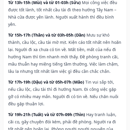
Từ 13h-15h (Mùi) và từ 01-03h (Sửu)
Mọi công việc đều
được tốt lành, tốt nhất cầu tài đi theo hướng Tây Nam –
Nhà cửa được yên lành. Người xuất hành thì đều bình
yên.
Từ 15h-17h (Thân) và từ 03h-05h (Dần)
Mưu sự khó
thành, cầu lộc, cầu tài mờ mịt. Kiện cáo tốt nhất nên hoãn
lại. Người đi xa chưa có tin về. Mất tiền, mất của nếu đi
hướng Nam thì tìm nhanh mới thấy. Đề phòng tranh cãi,
mâu thuẫn hay miệng tiếng tầm thường. Việc làm chậm,
lâu la nhưng tốt nhất làm việc gì đều cần chắc chắn.
Từ 17h-19h (Dậu) và từ 05h-07h (Mão)
Tin vui sắp tới,
nếu cầu lộc, cầu tài thì đi hướng Nam. Đi công việc gặp
gỡ có nhiều may mắn. Người đi có tin về. Nếu chăn nuôi
đều gặp thuận lợi.
Từ 19h-21h (Tuất) và từ 07h-09h (Thìn)
Hay tranh luận,
cãi cọ, gây chuyện đói kém, phải đề phòng. Người ra đi
tốt nhất nên hoãn lại. Phòng người người nguyền rủa,