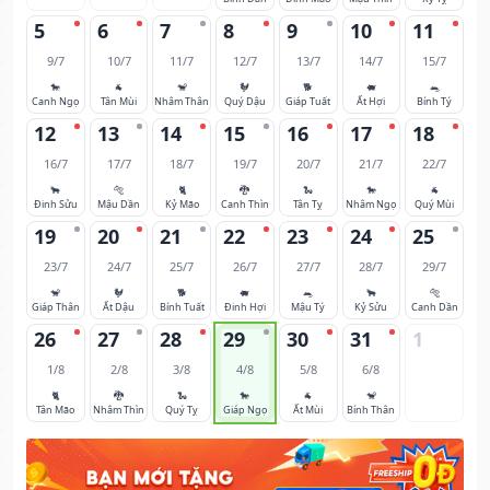
5
6
7
8
9
10
11
9/7
10/7
11/7
12/7
13/7
14/7
15/7
🐎
🐐
🐒
🐓
🐕
🐖
🐀
Canh Ngọ
Tân Mùi
Nhâm Thân
Quý Dậu
Giáp Tuất
Ất Hợi
Bính Tý
12
13
14
15
16
17
18
16/7
17/7
18/7
19/7
20/7
21/7
22/7
🐂
🐅
🐈
🐉
🐍
🐎
🐐
Đinh Sửu
Mậu Dần
Kỷ Mão
Canh Thìn
Tân Tỵ
Nhâm Ngọ
Quý Mùi
19
20
21
22
23
24
25
23/7
24/7
25/7
26/7
27/7
28/7
29/7
🐒
🐓
🐕
🐖
🐀
🐂
🐅
Giáp Thân
Ất Dậu
Bính Tuất
Đinh Hợi
Mậu Tý
Kỷ Sửu
Canh Dần
26
27
28
29
30
31
1
1/8
2/8
3/8
4/8
5/8
6/8
🐈
🐉
🐍
🐎
🐐
🐒
Tân Mão
Nhâm Thìn
Quý Tỵ
Giáp Ngọ
Ất Mùi
Bính Thân