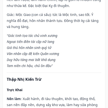
như thừa kế. Đặc biệt Đại Kỵ đi thuyền.
Giác: Mộc Giao (con cá sấu): tức là Mộc tinh, sao tốt. Ý
nghĩa đỗ đạt, hôn nhân thành tựu. Đồng thời kỵ cải táng
và hung táng.
“Giác tinh tọa tác chủ vinh xương
Ngoại tiến điền tài cập nữ lang
Giá thú hôn nhân sinh quý tử
Văn nhân cập đệ kiến Quân vương
Duy hữu táng mai bất khả dụng
Tam niên chi hậu, chủ ôn đậu”
Thập Nhị Kiến Trừ
Trực Khai
Nên làm
: Xuất hành, đi tàu thuyền, khởi tạo, động thổ,
san nền đắp nền, dựng xây kho vựa, làm hay sửa phòng