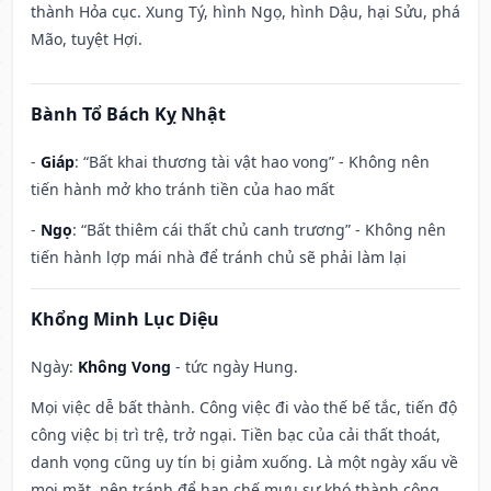
thành Hỏa cục. Xung Tý, hình Ngọ, hình Dậu, hại Sửu, phá
Mão, tuyệt Hợi.
Bành Tổ Bách Kỵ Nhật
-
Giáp
: “Bất khai thương tài vật hao vong” - Không nên
tiến hành mở kho tránh tiền của hao mất
-
Ngọ
: “Bất thiêm cái thất chủ canh trương” - Không nên
tiến hành lợp mái nhà để tránh chủ sẽ phải làm lại
Khổng Minh Lục Diệu
Ngày:
Không Vong
- tức ngày Hung.
Mọi việc dễ bất thành. Công việc đi vào thế bế tắc, tiến độ
công việc bị trì trệ, trở ngại. Tiền bạc của cải thất thoát,
danh vọng cũng uy tín bị giảm xuống. Là một ngày xấu về
mọi mặt, nên tránh để hạn chế mưu sự khó thành công