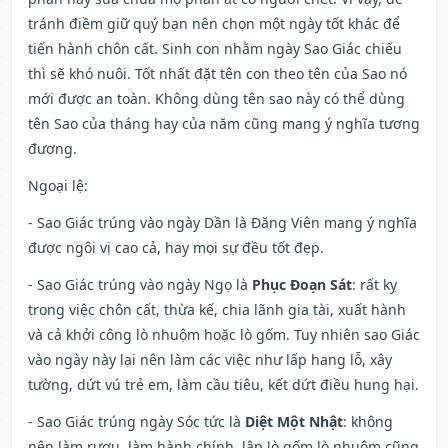
tránh điềm giữ quý bạn nên chọn một ngày tốt khác để
tiến hành chôn cất. Sinh con nhằm ngày Sao Giác chiếu
thì sẽ khó nuôi. Tốt nhất đặt tên con theo tên của Sao nó
mới được an toàn. Không dùng tên sao này có thể dùng
tên Sao của tháng hay của năm cũng mang ý nghĩa tương
đương.
Ngoại lệ
:
- Sao Giác trúng vào ngày Dần là Đăng Viên mang ý nghĩa
được ngôi vị cao cả, hay mọi sự đều tốt đẹp.
- Sao Giác trúng vào ngày Ngọ là
Phục Đoạn Sát
: rất kỵ
trong việc chôn cất, thừa kế, chia lãnh gia tài, xuất hành
và cả khởi công lò nhuộm hoặc lò gốm. Tuy nhiên sao Giác
vào ngày này lại nên làm các việc như lấp hang lỗ, xây
tường, dứt vú trẻ em, làm cầu tiêu, kết dứt điều hung hại.
- Sao Giác trúng ngày Sóc tức là
Diệt Một Nhật
: không
nên làm rượu, làm hành chính, lập lò gốm lò nhuộm cũng