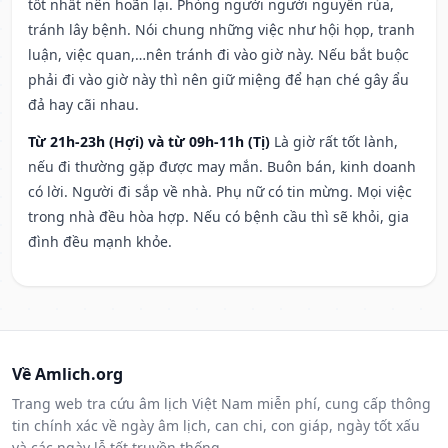
tốt nhất nên hoãn lại. Phòng người người nguyền rủa,
tránh lây bệnh. Nói chung những việc như hội họp, tranh
luận, việc quan,…nên tránh đi vào giờ này. Nếu bắt buộc
phải đi vào giờ này thì nên giữ miệng để hạn ché gây ẩu
đả hay cãi nhau.
Từ 21h-23h (Hợi) và từ 09h-11h (Tị)
Là giờ rất tốt lành,
nếu đi thường gặp được may mắn. Buôn bán, kinh doanh
có lời. Người đi sắp về nhà. Phụ nữ có tin mừng. Mọi việc
trong nhà đều hòa hợp. Nếu có bệnh cầu thì sẽ khỏi, gia
đình đều mạnh khỏe.
Về Amlich.org
Trang web tra cứu âm lịch Việt Nam miễn phí, cung cấp thông
tin chính xác về ngày âm lịch, can chi, con giáp, ngày tốt xấu
và các ngày lễ tết truyền thống.