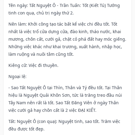
Tên ngày
: Tất Nguyệt Ô - Trần Tuấn: Tốt (Kiết Tú) Tướng
tinh con quạ, chủ trị ngày thứ 2.
Nên làm
: Khởi công tạo tác bất kể việc chi đều tốt. Tốt
nhất là việc trổ cửa dựng cửa, đào kinh, tháo nước, khai
mương, chôn cất, cưới gả, chặt cỏ phá đất hay móc giếng.
Những việc khác như khai trương, xuất hành, nhập học,
làm ruộng và nuôi tằm cũng tốt.
Kiêng cữ
: Việc đi thuyền.
Ngoại lệ
:
- Sao Tất Nguyệt Ô tại Thìn, Thân và Tý đều tốt. Tại Thân
hiệu là Nguyệt Quải Khôn Sơn, tức là trăng treo đầu núi
Tây Nam nên rất là tốt. Sao Tất Đăng Viên ở ngày Thân
việc cưới gả hay chôn cất là 2 việc ĐẠI KIẾT.
Tất: Nguyệt Ô (con quạ): Nguyệt tinh, sao tốt. Trăm việc
đều được tốt đẹp.