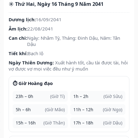
☀️ Thứ Hai, Ngày 16 Tháng 9 Năm 2041
Dương lịch:
16/09/2041
Âm lịch:
22/08/2041
Can chi:
Ngày: Nhâm Tý, Tháng: Đinh Dậu, Năm: Tân
Dậu
Tiết khí:
Bạch lộ
Ngày Thiên Dương:
Xuất hành tốt, cầu tài được tài, hỏi
vợ được vợ mọi việc đều như ý muốn
⏱️ Giờ Hoàng đạo
23h – 0h
(Giờ Tí)
1h – 2h
(Giờ Sửu)
5h – 6h
(Giờ Mão)
11h – 12h
(Giờ Ngọ)
15h – 16h
(Giờ Thân)
17h – 18h
(Giờ Dậu)