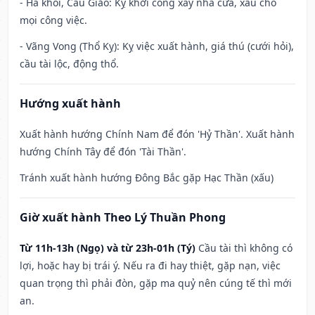
- Hà khôi, Cẩu Giảo: Kỵ khởi công xây nhà cửa, xấu cho
mọi công việc.
- Vãng Vong (Thổ Kỵ): Kỵ việc xuất hành, giá thú (cưới hỏi),
cầu tài lộc, động thổ.
Hướng xuất hành
Xuất hành hướng Chính Nam để đón 'Hỷ Thần'. Xuất hành
hướng Chính Tây để đón 'Tài Thần'.
Tránh xuất hành hướng Đông Bắc gặp Hạc Thần (xấu)
Giờ xuất hành Theo Lý Thuần Phong
Từ 11h-13h (Ngọ) và từ 23h-01h (Tý)
Cầu tài thì không có
lợi, hoặc hay bị trái ý. Nếu ra đi hay thiệt, gặp nạn, việc
quan trọng thì phải đòn, gặp ma quỷ nên cúng tế thì mới
an.