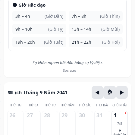
🌑 Giờ Hắc đạo
3h – 4h
(Giờ Dần)
7h – 8h
(Giờ Thìn)
9h – 10h
(Giờ Tỵ)
13h – 14h
(Giờ Mùi)
19h – 20h
(Giờ Tuất)
21h – 22h
(Giờ Hợi)
Sự khôn ngoan bắt đầu bằng sự kỳ diệu.
— Socrates
Lịch Tháng 9 Năm 2041
THỨ HAI
THỨ BA
THỨ TƯ
THỨ NĂM
THỨ SÁU
THỨ BẢY
CHỦ NHẬT
26
27
28
29
30
31
1
7/8
🐓
Đinh Dậu