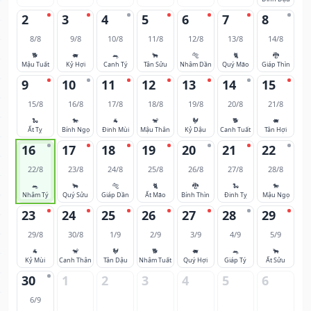
2
3
4
5
6
7
8
8/8
9/8
10/8
11/8
12/8
13/8
14/8
🐕
🐖
🐀
🐂
🐅
🐈
🐉
Mậu Tuất
Kỷ Hợi
Canh Tý
Tân Sửu
Nhâm Dần
Quý Mão
Giáp Thìn
9
10
11
12
13
14
15
15/8
16/8
17/8
18/8
19/8
20/8
21/8
🐍
🐎
🐐
🐒
🐓
🐕
🐖
Ất Tỵ
Bính Ngọ
Đinh Mùi
Mậu Thân
Kỷ Dậu
Canh Tuất
Tân Hợi
16
17
18
19
20
21
22
22/8
23/8
24/8
25/8
26/8
27/8
28/8
🐀
🐂
🐅
🐈
🐉
🐍
🐎
Nhâm Tý
Quý Sửu
Giáp Dần
Ất Mão
Bính Thìn
Đinh Tỵ
Mậu Ngọ
23
24
25
26
27
28
29
29/8
30/8
1/9
2/9
3/9
4/9
5/9
🐐
🐒
🐓
🐕
🐖
🐀
🐂
Kỷ Mùi
Canh Thân
Tân Dậu
Nhâm Tuất
Quý Hợi
Giáp Tý
Ất Sửu
30
1
2
3
4
5
6
6/9