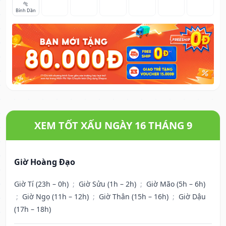
🐅
Bính Dần
XEM TỐT XẤU NGÀY 16 THÁNG 9
Giờ Hoàng Đạo
Giờ Tí (23h – 0h)
;
Giờ Sửu (1h – 2h)
;
Giờ Mão (5h – 6h)
;
Giờ Ngọ (11h – 12h)
;
Giờ Thân (15h – 16h)
;
Giờ Dậu
(17h – 18h)