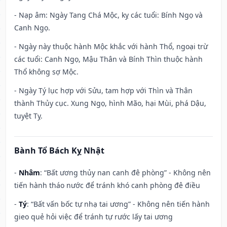
- Nạp âm: Ngày Tang Chá Mộc, kỵ các tuổi: Bính Ngọ và
Canh Ngọ.
- Ngày này thuộc hành Mộc khắc với hành Thổ, ngoại trừ
các tuổi: Canh Ngọ, Mậu Thân và Bính Thìn thuộc hành
Thổ không sợ Mộc.
- Ngày Tý lục hợp với Sửu, tam hợp với Thìn và Thân
thành Thủy cục. Xung Ngọ, hình Mão, hại Mùi, phá Dậu,
tuyệt Tỵ.
Bành Tổ Bách Kỵ Nhật
-
Nhâm
: “Bất ương thủy nan canh đê phòng” - Không nên
tiến hành tháo nước để tránh khó canh phòng đê điều
-
Tý
: “Bất vấn bốc tự nhạ tai ương” - Không nên tiến hành
gieo quẻ hỏi việc để tránh tự rước lấy tai ương