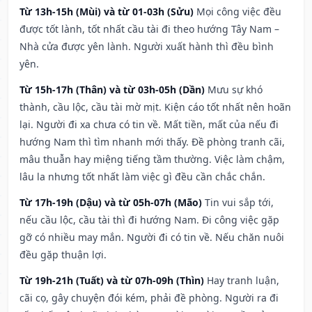
Từ 13h-15h (Mùi) và từ 01-03h (Sửu)
Mọi công việc đều
được tốt lành, tốt nhất cầu tài đi theo hướng Tây Nam –
Nhà cửa được yên lành. Người xuất hành thì đều bình
yên.
Từ 15h-17h (Thân) và từ 03h-05h (Dần)
Mưu sự khó
thành, cầu lộc, cầu tài mờ mịt. Kiện cáo tốt nhất nên hoãn
lại. Người đi xa chưa có tin về. Mất tiền, mất của nếu đi
hướng Nam thì tìm nhanh mới thấy. Đề phòng tranh cãi,
mâu thuẫn hay miệng tiếng tầm thường. Việc làm chậm,
lâu la nhưng tốt nhất làm việc gì đều cần chắc chắn.
Từ 17h-19h (Dậu) và từ 05h-07h (Mão)
Tin vui sắp tới,
nếu cầu lộc, cầu tài thì đi hướng Nam. Đi công việc gặp
gỡ có nhiều may mắn. Người đi có tin về. Nếu chăn nuôi
đều gặp thuận lợi.
Từ 19h-21h (Tuất) và từ 07h-09h (Thìn)
Hay tranh luận,
cãi cọ, gây chuyện đói kém, phải đề phòng. Người ra đi