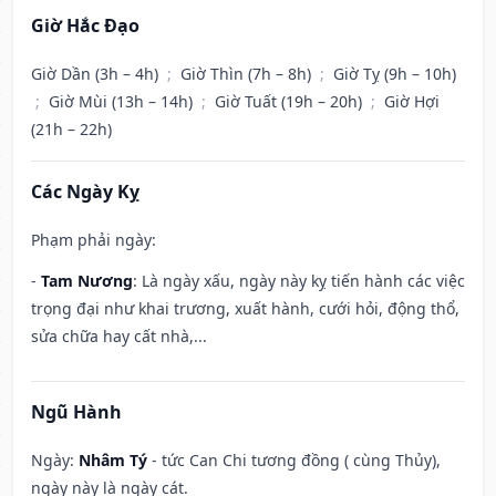
Giờ Hắc Đạo
Giờ Dần (3h – 4h)
;
Giờ Thìn (7h – 8h)
;
Giờ Tỵ (9h – 10h)
;
Giờ Mùi (13h – 14h)
;
Giờ Tuất (19h – 20h)
;
Giờ Hợi
(21h – 22h)
Các Ngày Kỵ
Phạm phải ngày:
-
Tam Nương
: Là ngày xấu, ngày này kỵ tiến hành các việc
trọng đại như khai trương, xuất hành, cưới hỏi, động thổ,
sửa chữa hay cất nhà,...
Ngũ Hành
Ngày:
Nhâm Tý
- tức Can Chi tương đồng ( cùng Thủy),
ngày này là ngày cát.