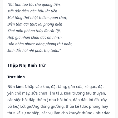
“Tất tinh tạo tác chủ quang tiền,
Mãi dắc điền viên hữu lật tiền
Mai táng thử nhật thiêm quan chức,
Điền tàm đại thực lai phong niên
Khai môn phóng thủy đa cát lật,
Hợp gia nhân khẩu đắc an nhiên,
Hôn nhân nhược năng phùng thử nhật,
Sinh đắc hài nhi phúc thọ toàn.”
Thập Nhị Kiến Trừ
Trực Bình
Nên làm
: Nhập vào kho, đặt táng, gắn cửa, kê gác, đặt
yên chỗ máy, sửa chữa làm tàu, khai trương tàu thuyền,
các việc bồi đắp thêm ( như bồi bùn, đắp đất, lót đá, xây
bờ kè.) Lót giường đóng giường, thừa kế tước phong hay
thừa kế sự nghiệp, các vụ làm cho khuyết thủng ( như đào