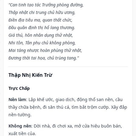
“Can tinh tạo tác Trưởng phòng đường,
Thập nhật chi trung chủ hữu ương,
Điền địa tiêu ma, quan thất chức,
Đầu quân định thị hổ lang thương.
Giá thú, hôn nhân dụng thử nhật,
Nhi tôn, Tân phụ chủ không phòng,
Mai táng nhược hoàn phùng thử nhật,
Đương thời tai họa, chủ trùng tang.”
Thập Nhị Kiến Trừ
Trực Chấp
Nên làm
: Lập khế ước, giao dịch, động thổ san nền, cầu
thầy chữa bệnh, đi săn thú cá, tìm bắt trộm cướp. Xây đắp
nền-tường.
Không nên
: Dời nhà, đi chơi xa, mở cửa hiệu buôn bán,
xuất tiền của.