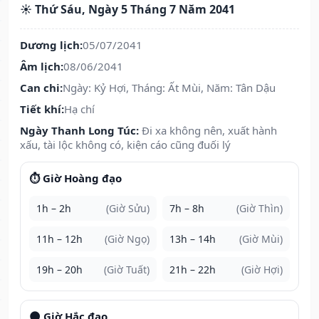
☀️ Thứ Sáu, Ngày 5 Tháng 7 Năm 2041
Dương lịch:
05/07/2041
Âm lịch:
08/06/2041
Can chi:
Ngày: Kỷ Hợi, Tháng: Ất Mùi, Năm: Tân Dậu
Tiết khí:
Hạ chí
Ngày Thanh Long Túc:
Đi xa không nên, xuất hành
xấu, tài lộc không có, kiện cáo cũng đuối lý
⏱️ Giờ Hoàng đạo
1h – 2h
(Giờ Sửu)
7h – 8h
(Giờ Thìn)
11h – 12h
(Giờ Ngọ)
13h – 14h
(Giờ Mùi)
19h – 20h
(Giờ Tuất)
21h – 22h
(Giờ Hợi)
🌑 Giờ Hắc đạo