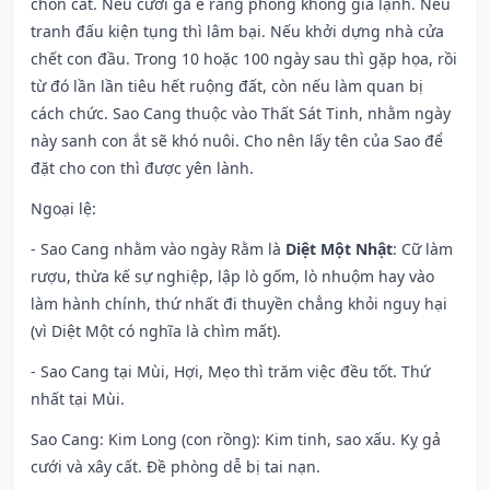
chôn cất. Nếu cưới gả e rằng phòng không giá lạnh. Nếu
tranh đấu kiện tụng thì lâm bại. Nếu khởi dựng nhà cửa
chết con đầu. Trong 10 hoặc 100 ngày sau thì gặp họa, rồi
từ đó lần lần tiêu hết ruộng đất, còn nếu làm quan bị
cách chức. Sao Cang thuộc vào Thất Sát Tinh, nhằm ngày
này sanh con ắt sẽ khó nuôi. Cho nên lấy tên của Sao để
đặt cho con thì được yên lành.
Ngoại lệ
:
- Sao Cang nhằm vào ngày Rằm là
Diệt Một Nhật
: Cữ làm
rượu, thừa kế sự nghiệp, lập lò gốm, lò nhuộm hay vào
làm hành chính, thứ nhất đi thuyền chẳng khỏi nguy hại
(vì Diệt Một có nghĩa là chìm mất).
- Sao Cang tại Mùi, Hợi, Mẹo thì trăm việc đều tốt. Thứ
nhất tại Mùi.
Sao Cang: Kim Long (con rồng): Kim tinh, sao xấu. Kỵ gả
cưới và xây cất. Đề phòng dễ bị tai nạn.