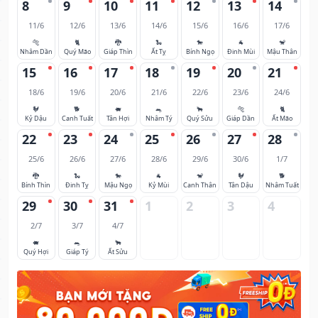
8
9
10
11
12
13
14
11/6
12/6
13/6
14/6
15/6
16/6
17/6
🐅
🐈
🐉
🐍
🐎
🐐
🐒
Nhâm Dần
Quý Mão
Giáp Thìn
Ất Tỵ
Bính Ngọ
Đinh Mùi
Mậu Thân
15
16
17
18
19
20
21
18/6
19/6
20/6
21/6
22/6
23/6
24/6
🐓
🐕
🐖
🐀
🐂
🐅
🐈
Kỷ Dậu
Canh Tuất
Tân Hợi
Nhâm Tý
Quý Sửu
Giáp Dần
Ất Mão
22
23
24
25
26
27
28
25/6
26/6
27/6
28/6
29/6
30/6
1/7
🐉
🐍
🐎
🐐
🐒
🐓
🐕
Bính Thìn
Đinh Tỵ
Mậu Ngọ
Kỷ Mùi
Canh Thân
Tân Dậu
Nhâm Tuất
29
30
31
1
2
3
4
2/7
3/7
4/7
🐖
🐀
🐂
Quý Hợi
Giáp Tý
Ất Sửu