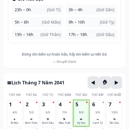
23h – 0h
(Giờ Tí)
3h – 4h
(Giờ Dần)
5h – 6h
(Giờ Mão)
9h – 10h
(Giờ Tỵ)
15h – 16h
(Giờ Thân)
17h – 18h
(Giờ Dậu)
Đừng tìm kiếm sự hoàn hảo, hãy tìm kiếm sự tiến bộ.
— Khuyết Danh
Lịch Tháng 7 Năm 2041
THỨ HAI
THỨ BA
THỨ TƯ
THỨ NĂM
THỨ SÁU
THỨ BẢY
CHỦ NHẬT
1
2
3
4
5
6
7
4/6
5/6
6/6
7/6
8/6
9/6
10/6
🐐
🐒
🐓
🐕
🐖
🐀
🐂
Ất Mùi
Bính Thân
Đinh Dậu
Mậu Tuất
Kỷ Hợi
Canh Tý
Tân Sửu