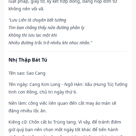
luật pháp, giấy tờ, ký kết hợp đồng, dâng nộp đơn từ
không nên vội vã.
“Lưu Liên là chuyện bất tường
Tìm bạn chẳng thấy nửa đường phân ly
Không thì lưu lạc một khi
Nhiều đường trắc trở nhiều khi nhọc nhằn.”
Nhị Thập Bát Tú
Tên sao
: Sao Cang
Tên ngày
: Cang Kim Long - Ngô Hán: Xấu (Hung Tú) Tướng
tinh con Rồng, chủ trị ngày thứ 6.
Nên làm
: công việc liên quan đến cắt may áo màn sẽ
đặng nhiều lộc ăn.
Kiêng cữ
: Chôn cất bị Trùng tang. Vì vậy, để tránh điềm
giữ quý bạn nên chọn một ngày tốt khác để tiến hành