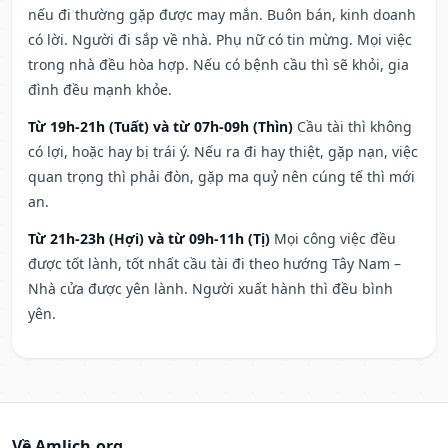
nếu đi thường gặp được may mắn. Buôn bán, kinh doanh
có lời. Người đi sắp về nhà. Phụ nữ có tin mừng. Mọi việc
trong nhà đều hòa hợp. Nếu có bệnh cầu thì sẽ khỏi, gia
đình đều mạnh khỏe.
Từ 19h-21h (Tuất) và từ 07h-09h (Thìn)
Cầu tài thì không
có lợi, hoặc hay bị trái ý. Nếu ra đi hay thiệt, gặp nạn, việc
quan trọng thì phải đòn, gặp ma quỷ nên cúng tế thì mới
an.
Từ 21h-23h (Hợi) và từ 09h-11h (Tị)
Mọi công việc đều
được tốt lành, tốt nhất cầu tài đi theo hướng Tây Nam –
Nhà cửa được yên lành. Người xuất hành thì đều bình
yên.
Về Amlich.org