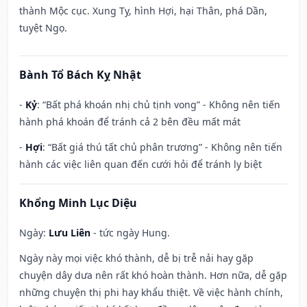
thành Mộc cục. Xung Tỵ, hình Hợi, hại Thân, phá Dần,
tuyệt Ngọ.
Bành Tổ Bách Kỵ Nhật
-
Kỷ
: “Bất phá khoán nhị chủ tịnh vong” - Không nên tiến
hành phá khoán để tránh cả 2 bên đều mất mát
-
Hợi
: “Bất giá thú tất chủ phân trương” - Không nên tiến
hành các việc liên quan đến cưới hỏi để tránh ly biệt
Khổng Minh Lục Diệu
Ngày:
Lưu Liên
- tức ngày Hung.
Ngày này mọi việc khó thành, dễ bị trễ nải hay gặp
chuyện dây dưa nên rất khó hoàn thành. Hơn nữa, dễ gặp
những chuyện thị phi hay khẩu thiệt. Về việc hành chính,