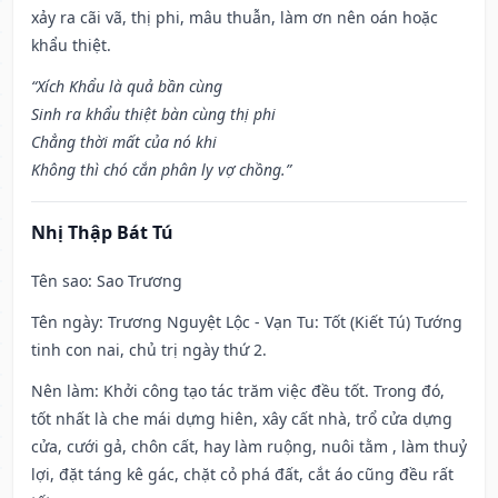
xảy ra cãi vã, thị phi, mâu thuẫn, làm ơn nên oán hoặc
khẩu thiệt.
“Xích Khẩu là quả bần cùng
Sinh ra khẩu thiệt bàn cùng thị phi
Chẳng thời mất của nó khi
Không thì chó cắn phân ly vợ chồng.”
Nhị Thập Bát Tú
Tên sao
: Sao Trương
Tên ngày
: Trương Nguyệt Lộc - Vạn Tu: Tốt (Kiết Tú) Tướng
tinh con nai, chủ trị ngày thứ 2.
Nên làm
: Khởi công tạo tác trăm việc đều tốt. Trong đó,
tốt nhất là che mái dựng hiên, xây cất nhà, trổ cửa dựng
cửa, cưới gả, chôn cất, hay làm ruộng, nuôi tằm , làm thuỷ
lợi, đặt táng kê gác, chặt cỏ phá đất, cắt áo cũng đều rất