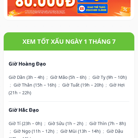
XEM TỐT XẤU NGÀY 1 THÁNG 7
Giờ Hoàng Đạo
Giờ Dần (3h – 4h)
;
Giờ Mão (5h – 6h)
;
Giờ Tỵ (9h – 10h)
;
Giờ Thân (15h – 16h)
;
Giờ Tuất (19h – 20h)
;
Giờ Hợi
(21h – 22h)
Giờ Hắc Đạo
Giờ Tí (23h – 0h)
;
Giờ Sửu (1h – 2h)
;
Giờ Thìn (7h – 8h)
;
Giờ Ngọ (11h – 12h)
;
Giờ Mùi (13h – 14h)
;
Giờ Dậu