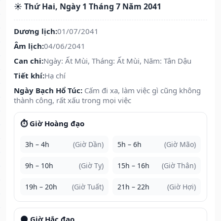
☀️ Thứ Hai, Ngày 1 Tháng 7 Năm 2041
Dương lịch:
01/07/2041
Âm lịch:
04/06/2041
Can chi:
Ngày: Ất Mùi, Tháng: Ất Mùi, Năm: Tân Dậu
Tiết khí:
Hạ chí
Ngày Bạch Hổ Túc:
Cấm đi xa, làm việc gì cũng không
thành công, rất xấu trong mọi việc
⏱️ Giờ Hoàng đạo
3h – 4h
(Giờ Dần)
5h – 6h
(Giờ Mão)
9h – 10h
(Giờ Tỵ)
15h – 16h
(Giờ Thân)
19h – 20h
(Giờ Tuất)
21h – 22h
(Giờ Hợi)
🌑 Giờ Hắc đạo