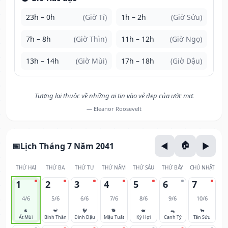
23h – 0h
(Giờ Tí)
1h – 2h
(Giờ Sửu)
7h – 8h
(Giờ Thìn)
11h – 12h
(Giờ Ngọ)
13h – 14h
(Giờ Mùi)
17h – 18h
(Giờ Dậu)
Tương lai thuộc về những ai tin vào vẻ đẹp của ước mơ.
— Eleanor Roosevelt
Lịch Tháng 7 Năm 2041
THỨ HAI
THỨ BA
THỨ TƯ
THỨ NĂM
THỨ SÁU
THỨ BẢY
CHỦ NHẬT
1
2
3
4
5
6
7
4/6
5/6
6/6
7/6
8/6
9/6
10/6
🐐
🐒
🐓
🐕
🐖
🐀
🐂
Ất Mùi
Bính Thân
Đinh Dậu
Mậu Tuất
Kỷ Hợi
Canh Tý
Tân Sửu