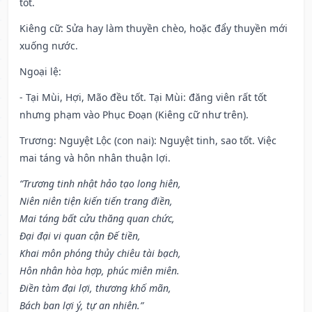
tốt.
Kiêng cữ
: Sửa hay làm thuyền chèo, hoặc đẩy thuyền mới
xuống nước.
Ngoại lệ
:
- Tại Mùi, Hợi, Mão đều tốt. Tại Mùi: đăng viên rất tốt
nhưng phạm vào Phục Đoạn (Kiêng cữ như trên).
Trương: Nguyệt Lộc (con nai): Nguyệt tinh, sao tốt. Việc
mai táng và hôn nhân thuận lợi.
“Trương tinh nhật hảo tạo long hiên,
Niên niên tiện kiến tiến trang điền,
Mai táng bất cửu thăng quan chức,
Đại đại vi quan cận Đế tiền,
Khai môn phóng thủy chiêu tài bạch,
Hôn nhân hòa hợp, phúc miên miên.
Điền tàm đại lợi, thương khố mãn,
Bách ban lợi ý, tự an nhiên.”