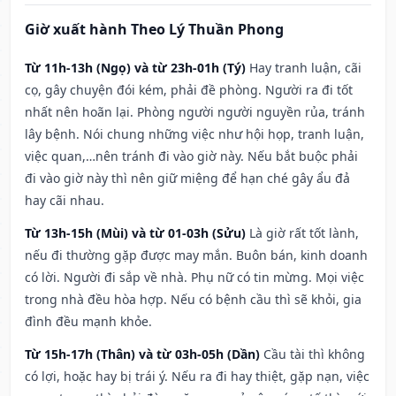
Giờ xuất hành Theo Lý Thuần Phong
Từ 11h-13h (Ngọ) và từ 23h-01h (Tý)
Hay tranh luận, cãi
cọ, gây chuyện đói kém, phải đề phòng. Người ra đi tốt
nhất nên hoãn lại. Phòng người người nguyền rủa, tránh
lây bệnh. Nói chung những việc như hội họp, tranh luận,
việc quan,…nên tránh đi vào giờ này. Nếu bắt buộc phải
đi vào giờ này thì nên giữ miệng để hạn ché gây ẩu đả
hay cãi nhau.
Từ 13h-15h (Mùi) và từ 01-03h (Sửu)
Là giờ rất tốt lành,
nếu đi thường gặp được may mắn. Buôn bán, kinh doanh
có lời. Người đi sắp về nhà. Phụ nữ có tin mừng. Mọi việc
trong nhà đều hòa hợp. Nếu có bệnh cầu thì sẽ khỏi, gia
đình đều mạnh khỏe.
Từ 15h-17h (Thân) và từ 03h-05h (Dần)
Cầu tài thì không
có lợi, hoặc hay bị trái ý. Nếu ra đi hay thiệt, gặp nạn, việc