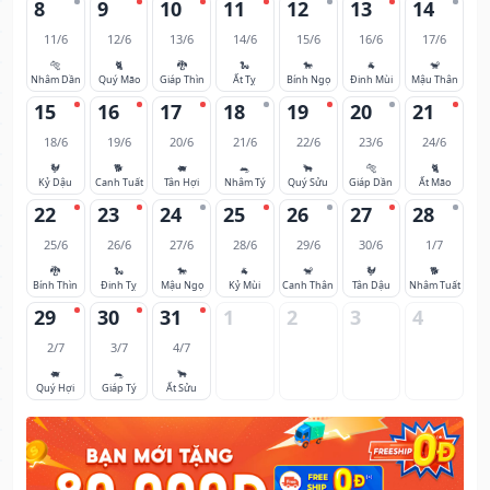
8
9
10
11
12
13
14
11/6
12/6
13/6
14/6
15/6
16/6
17/6
🐅
🐈
🐉
🐍
🐎
🐐
🐒
Nhâm Dần
Quý Mão
Giáp Thìn
Ất Tỵ
Bính Ngọ
Đinh Mùi
Mậu Thân
15
16
17
18
19
20
21
18/6
19/6
20/6
21/6
22/6
23/6
24/6
🐓
🐕
🐖
🐀
🐂
🐅
🐈
Kỷ Dậu
Canh Tuất
Tân Hợi
Nhâm Tý
Quý Sửu
Giáp Dần
Ất Mão
22
23
24
25
26
27
28
25/6
26/6
27/6
28/6
29/6
30/6
1/7
🐉
🐍
🐎
🐐
🐒
🐓
🐕
Bính Thìn
Đinh Tỵ
Mậu Ngọ
Kỷ Mùi
Canh Thân
Tân Dậu
Nhâm Tuất
29
30
31
1
2
3
4
2/7
3/7
4/7
🐖
🐀
🐂
Quý Hợi
Giáp Tý
Ất Sửu