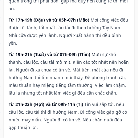
quan trọng thì phải đòn, gặp ma quỷ nên cúng tế thì mới
an.
Từ 17h-19h (Dậu) và từ 05h-07h (Mão)
Mọi công việc đều
được tốt lành, tốt nhất cầu tài đi theo hướng Tây Nam –
Nhà cửa được yên lành. Người xuất hành thì đều bình
yên.
Từ 19h-21h (Tuất) và từ 07h-09h (Thìn)
Mưu sự khó
thành, cầu lộc, cầu tài mờ mịt. Kiện cáo tốt nhất nên hoãn
lại. Người đi xa chưa có tin về. Mất tiền, mất của nếu đi
hướng Nam thì tìm nhanh mới thấy. Đề phòng tranh cãi,
mâu thuẫn hay miệng tiếng tầm thường. Việc làm chậm,
lâu la nhưng tốt nhất làm việc gì đều cần chắc chắn.
Từ 21h-23h (Hợi) và từ 09h-11h (Tị)
Tin vui sắp tới, nếu
cầu lộc, cầu tài thì đi hướng Nam. Đi công việc gặp gỡ có
nhiều may mắn. Người đi có tin về. Nếu chăn nuôi đều
gặp thuận lợi.