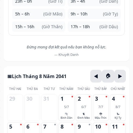
23h – 0h
(Giờ Tí)
3h – 4h
(Giờ Dần)
5h – 6h
(Giờ Mão)
9h – 10h
(Giờ Tỵ)
15h – 16h
(Giờ Thân)
17h – 18h
(Giờ Dậu)
Đừng mong đợi kết quả nếu bạn không nỗ lực.
— Khuyết Danh
Lịch Tháng 8 Năm 2041
THỨ HAI
THỨ BA
THỨ TƯ
THỨ NĂM
THỨ SÁU
THỨ BẢY
CHỦ NHẬT
29
30
31
1
2
3
4
5/7
6/7
7/7
8/7
🐅
🐈
🐉
🐍
Bính Dần
Đinh Mão
Mậu Thìn
Kỷ Tỵ
5
6
7
8
9
10
11