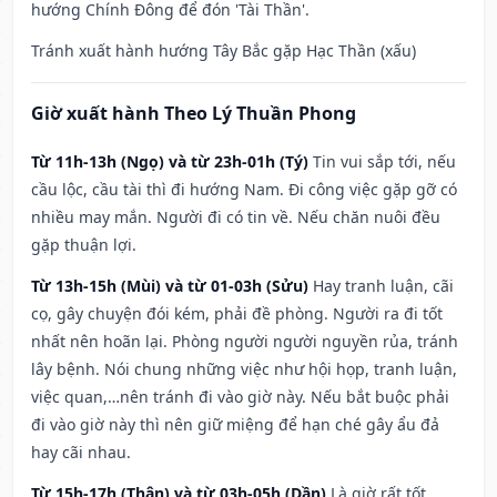
hướng Chính Đông để đón 'Tài Thần'.
Tránh xuất hành hướng Tây Bắc gặp Hạc Thần (xấu)
Giờ xuất hành Theo Lý Thuần Phong
Từ 11h-13h (Ngọ) và từ 23h-01h (Tý)
Tin vui sắp tới, nếu
cầu lộc, cầu tài thì đi hướng Nam. Đi công việc gặp gỡ có
nhiều may mắn. Người đi có tin về. Nếu chăn nuôi đều
gặp thuận lợi.
Từ 13h-15h (Mùi) và từ 01-03h (Sửu)
Hay tranh luận, cãi
cọ, gây chuyện đói kém, phải đề phòng. Người ra đi tốt
nhất nên hoãn lại. Phòng người người nguyền rủa, tránh
lây bệnh. Nói chung những việc như hội họp, tranh luận,
việc quan,…nên tránh đi vào giờ này. Nếu bắt buộc phải
đi vào giờ này thì nên giữ miệng để hạn ché gây ẩu đả
hay cãi nhau.
Từ 15h-17h (Thân) và từ 03h-05h (Dần)
Là giờ rất tốt