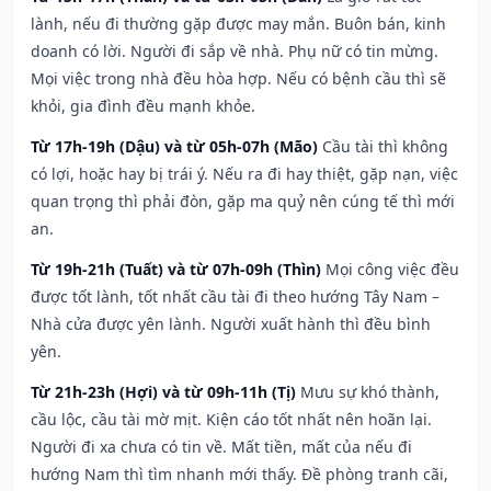
lành, nếu đi thường gặp được may mắn. Buôn bán, kinh
doanh có lời. Người đi sắp về nhà. Phụ nữ có tin mừng.
Mọi việc trong nhà đều hòa hợp. Nếu có bệnh cầu thì sẽ
khỏi, gia đình đều mạnh khỏe.
Từ 17h-19h (Dậu) và từ 05h-07h (Mão)
Cầu tài thì không
có lợi, hoặc hay bị trái ý. Nếu ra đi hay thiệt, gặp nạn, việc
quan trọng thì phải đòn, gặp ma quỷ nên cúng tế thì mới
an.
Từ 19h-21h (Tuất) và từ 07h-09h (Thìn)
Mọi công việc đều
được tốt lành, tốt nhất cầu tài đi theo hướng Tây Nam –
Nhà cửa được yên lành. Người xuất hành thì đều bình
yên.
Từ 21h-23h (Hợi) và từ 09h-11h (Tị)
Mưu sự khó thành,
cầu lộc, cầu tài mờ mịt. Kiện cáo tốt nhất nên hoãn lại.
Người đi xa chưa có tin về. Mất tiền, mất của nếu đi
hướng Nam thì tìm nhanh mới thấy. Đề phòng tranh cãi,