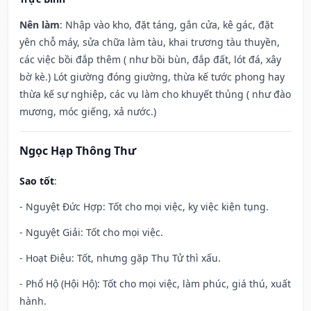
Nên làm
: Nhập vào kho, đặt táng, gắn cửa, kê gác, đặt
yên chỗ máy, sửa chữa làm tàu, khai trương tàu thuyền,
các việc bồi đắp thêm ( như bồi bùn, đắp đất, lót đá, xây
bờ kè.) Lót giường đóng giường, thừa kế tước phong hay
thừa kế sự nghiệp, các vụ làm cho khuyết thủng ( như đào
mương, móc giếng, xả nước.)
Ngọc Hạp Thông Thư
Sao tốt
:
- Nguyệt Đức Hợp: Tốt cho mọi việc, kỵ việc kiện tụng.
- Nguyệt Giải: Tốt cho mọi việc.
- Hoạt Điệu: Tốt, nhưng gặp Thụ Tử thì xấu.
- Phổ Hộ (Hội Hộ): Tốt cho mọi việc, làm phúc, giá thú, xuất
hành.