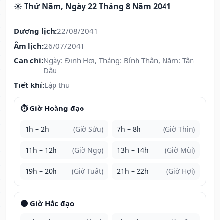
☀️ Thứ Năm, Ngày 22 Tháng 8 Năm 2041
Dương lịch:
22/08/2041
Âm lịch:
26/07/2041
Can chi:
Ngày: Đinh Hợi, Tháng: Bính Thân, Năm: Tân
Dậu
Tiết khí:
Lập thu
⏱️ Giờ Hoàng đạo
1h – 2h
(Giờ Sửu)
7h – 8h
(Giờ Thìn)
11h – 12h
(Giờ Ngọ)
13h – 14h
(Giờ Mùi)
19h – 20h
(Giờ Tuất)
21h – 22h
(Giờ Hợi)
🌑 Giờ Hắc đạo