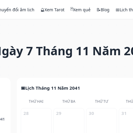
🃏
huyển đổi âm lịch
🔮
Xem Tarot
Xem quẻ
📝
Blog
📅
Lịch t
gày 7 Tháng 11 Năm 2
Lịch Tháng 11 Năm 2041
THỨ HAI
THỨ BA
THỨ TƯ
THỨ
28
29
30
31
041