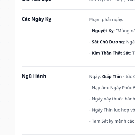
Các Ngày Kỵ
Phạm phải ngày:
-
Nguyệt Kỵ
: “Mùng nă
-
Sát Chủ Dương
: Ngà
-
Kim Thần Thất Sát
: 
Ngũ Hành
Ngày:
Giáp Thìn
- tức 
- Nạp âm: Ngày Phúc Đ
- Ngày này thuộc hành
- Ngày Thìn lục hợp vớ
- Tam Sát kỵ mệnh các 