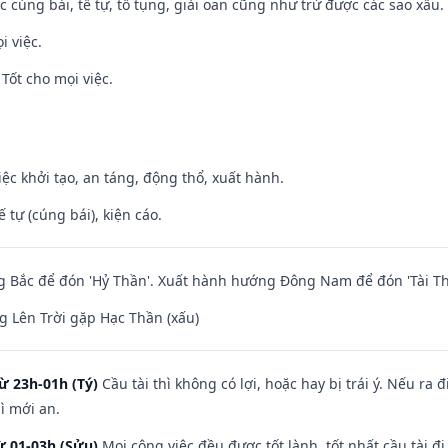
ệc cúng bái, tế tự, tố tụng, giải oan cũng như trừ được các sao xấu.
i việc.
Tốt cho mọi việc.
việc khởi tạo, an táng, động thổ, xuất hành.
tế tự (cúng bái), kiện cáo.
 Bắc để đón 'Hỷ Thần'. Xuất hành hướng Đông Nam để đón 'Tài Th
 Lên Trời gặp Hạc Thần (xấu)
ừ 23h-01h (Tý)
Cầu tài thì không có lợi, hoặc hay bị trái ý. Nếu ra 
ì mới an.
ừ 01-03h (Sửu)
Mọi công việc đều được tốt lành, tốt nhất cầu tài