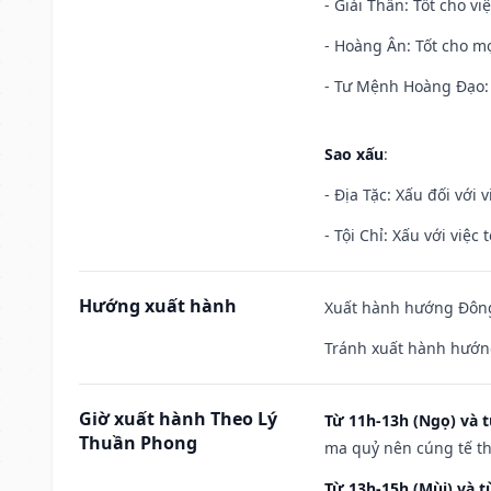
- Giải Thần: Tốt cho vi
- Hoàng Ân: Tốt cho mọ
- Tư Mệnh Hoàng Đạo: 
Sao xấu
:
- Địa Tặc: Xấu đối với 
- Tội Chỉ: Xấu với việc 
Hướng xuất hành
Xuất hành hướng Đông
Tránh xuất hành hướng
Giờ xuất hành Theo Lý
Từ 11h-13h (Ngọ) và t
Thuần Phong
ma quỷ nên cúng tế th
Từ 13h-15h (Mùi) và t