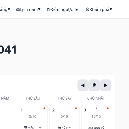
háng
📖
Lịch năm
🧧
Đếm ngược Tết
🧭
Khám phá
▼
▼
▼
041
 NĂM
THỨ SÁU
THỨ BẢY
CHỦ NHẬT
⭐
1
2
3
8/10
9/10
10/10
🐕
🐖
🐀
Mậu Tuất
Kỷ Hợi
Canh Tý