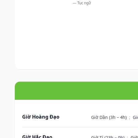
— Tục ngữ
Giờ Hoàng Đạo
Giờ Dần (3h – 4h)
;
Gi
Giờ Hắc Đạo
Giờ Tí (23h – 0h)
;
Giờ