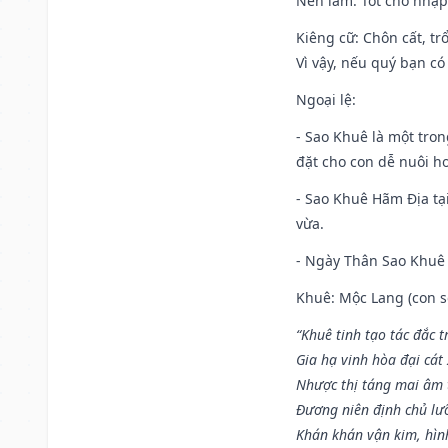
Nên làm
: Tốt cho nhậ
Kiêng cữ
: Chôn cất, t
Vì vậy, nếu quý bạn có
Ngoại lệ
:
- Sao Khuê là một tro
đặt cho con dễ nuôi h
- Sao Khuê Hãm Địa tại
vừa.
- Ngày Thân Sao Khuê 
Khuê: Mộc Lang (con só
“Khuê tinh tạo tác đắc t
Gia hạ vinh hòa đại cát
Nhược thị táng mai âm t
Đương niên định chủ lư
Khán khán vận kim, hìn