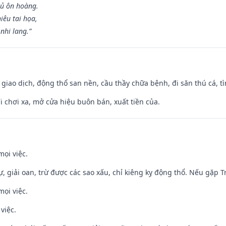
hủ ôn hoàng.
iêu tai họa,
nhi lang.”
, giao dịch, động thổ san nền, cầu thầy chữa bệnh, đi săn thú cá, 
đi chơi xa, mở cửa hiệu buôn bán, xuất tiền của.
mọi việc.
tự, giải oan, trừ được các sao xấu, chỉ kiêng kỵ động thổ. Nếu gặp Tr
mọi việc.
việc.