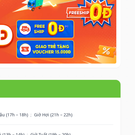
ậu (17h – 18h)
;
Giờ Hợi (21h – 22h)
i (13h – 14h)
;
Giờ Tuất (19h – 20h)