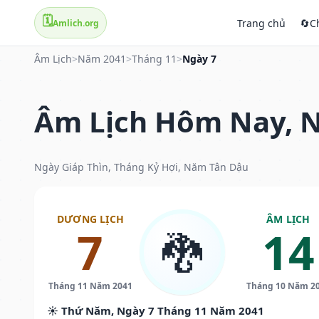
🗓️
Trang chủ
🔄
C
Amlich.org
Âm Lịch
>
Năm 2041
>
Tháng 11
>
Ngày 7
Âm Lịch Hôm Nay, N
Ngày Giáp Thìn, Tháng Kỷ Hợi, Năm Tân Dậu
DƯƠNG LỊCH
ÂM LỊCH
7
14
🐉
Tháng 11 Năm 2041
Tháng 10 Năm 2
☀️ Thứ Năm, Ngày 7 Tháng 11 Năm 2041