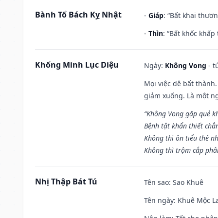
Bành Tổ Bách Kỵ Nhật
-
Giáp
: “Bất khai thươ
-
Thìn
: “Bất khốc khấp
Khổng Minh Lục Diệu
Ngày:
Không Vong
- t
Mọi việc dễ bất thành. 
giảm xuống. Là một ng
“Không Vong gặp quẻ k
Bệnh tật khẩn thiết chẳ
Không thì ôn tiểu thê nh
Không thì trộm cắp phân
Nhị Thập Bát Tú
Tên sao
: Sao Khuê
Tên ngày
: Khuê Mộc La