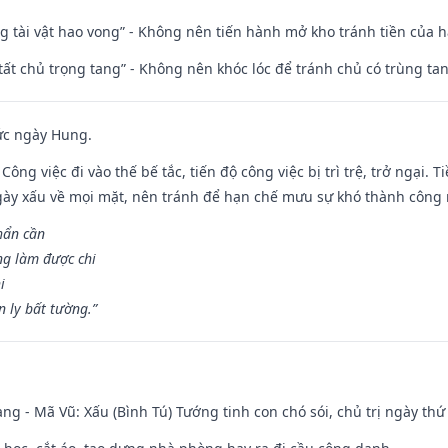
ng tài vật hao vong” - Không nên tiến hành mở kho tránh tiền của 
 tất chủ trọng tang” - Không nên khóc lóc để tránh chủ có trùng ta
ức ngày Hung.
Công việc đi vào thế bế tắc, tiến độ công việc bị trì trệ, trở ngại. 
ày xấu về mọi mặt, nên tránh để hạn chế mưu sự khó thành công 
hẩn cần
ng làm được chi
i
 ly bất tường.”
ng - Mã Vũ: Xấu (Bình Tú) Tướng tinh con chó sói, chủ trị ngày thứ 