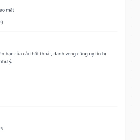
hao mất
ng
Tiền bạc của cải thất thoát, danh vọng cũng uy tín bị
như ý.
5.