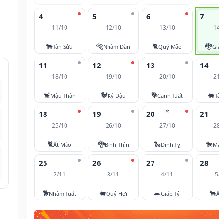
4
5
6
7
11/10
12/10
13/10
1
🐂
🐅
🐈
🐉
Tân Sửu
Nhâm Dần
Quý Mão
Gi
11
12
13
14
18/10
19/10
20/10
2
🐒
🐓
🐕
🐖
Mậu Thân
Kỷ Dậu
Canh Tuất
T
⭐
18
19
20
21
25/10
26/10
27/10
2
🐈
🐉
🐍
🐎
Ất Mão
Bính Thìn
Đinh Tỵ
M
25
26
27
28
2/11
3/11
4/11
5
🐕
🐖
🐀
🐂
Nhâm Tuất
Quý Hợi
Giáp Tý
Ấ