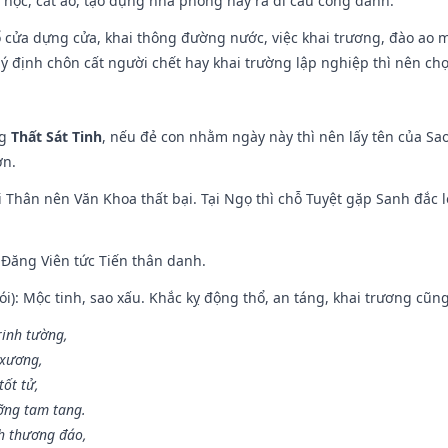
p học, cắt áo, tạo dựng nhà phòng hay ra đi cầu công danh.
rổ cửa dựng cửa, khai thông đường nước, việc khai trương, đào ao 
 ý định chôn cất người chết hay khai trường lập nghiệp thì nên ch
ng
Thất Sát Tinh
, nếu đẻ con nhằm ngày này thì nên lấy tên của Sa
ơn.
 Thân nên Văn Khoa thất bại. Tại Ngọ thì chỗ Tuyệt gặp Sanh đắc l
Đăng Viên tức Tiến thân danh.
i): Mộc tinh, sao xấu. Khắc kỵ động thổ, an táng, khai trương cũn
rinh tường,
 xương,
ốt tử,
ỡng tam tang.
h thương đáo,