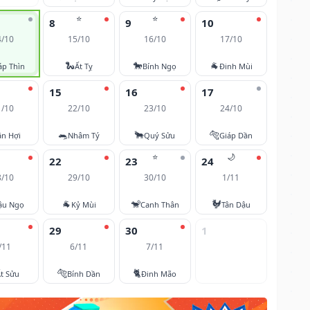
⭐
⭐
8
9
10
4/10
15/10
16/10
17/10
🐍
🐎
🐐
áp Thìn
Ất Tỵ
Bính Ngọ
Đinh Mùi
15
16
17
1/10
22/10
23/10
24/10
🐀
🐂
🐅
ân Hợi
Nhâm Tý
Quý Sửu
Giáp Dần
⭐
🌙
22
23
24
8/10
29/10
30/10
1/11
🐐
🐒
🐓
ậu Ngọ
Kỷ Mùi
Canh Thân
Tân Dậu
29
30
1
/11
6/11
7/11
🐅
🐈
t Sửu
Bính Dần
Đinh Mão