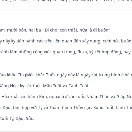
m, mười bốn, hai ba - Đi chơi còn thiệt, nữa là đi buôn”
y này kỵ tiến hành các việc liên quan đến xây dựng, cưới hỏi, buô
Tránh làm những công việc quan trọng, đi xa, ký kết hợp đồng, hay 
Can khắc Chi (Mộc khắc Thổ), ngày này là ngày cát trung bình (chế 
ăng Hỏa, kỵ các tuổi: Mậu Tuất và Canh Tuất.
 Hỏa khắc với hành Kim, ngoại trừ các tuổi: Nhâm Thân và Giáp N
i Dậu, tam hợp với Tý và Thân thành Thủy cục. Xung Tuất, hình Thì
tuổi Tỵ, Dậu, Sửu.