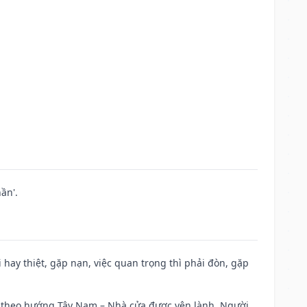
ần'.
đi hay thiệt, gặp nạn, việc quan trọng thì phải đòn, gặp
 đi theo hướng Tây Nam – Nhà cửa được yên lành. Người