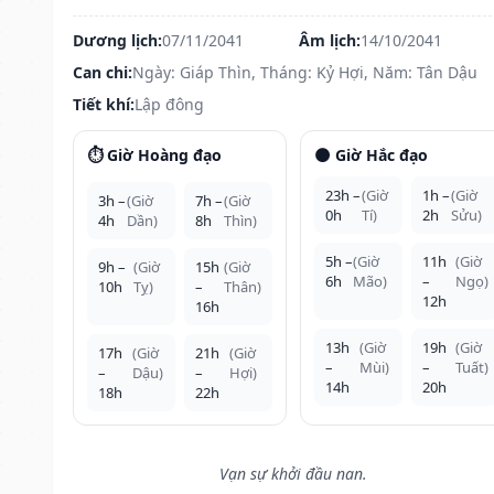
Dương lịch:
07/11/2041
Âm lịch:
14/10/2041
Can chi:
Ngày: Giáp Thìn, Tháng: Kỷ Hợi, Năm: Tân Dậu
Tiết khí:
Lập đông
⏱️ Giờ Hoàng đạo
🌑 Giờ Hắc đạo
23h –
(Giờ
1h –
(Giờ
3h –
(Giờ
7h –
(Giờ
0h
Tí)
2h
Sửu)
4h
Dần)
8h
Thìn)
5h –
(Giờ
11h
(Giờ
9h –
(Giờ
15h
(Giờ
6h
Mão)
–
Ngọ)
10h
Tỵ)
–
Thân)
12h
16h
13h
(Giờ
19h
(Giờ
17h
(Giờ
21h
(Giờ
–
Mùi)
–
Tuất)
–
Dậu)
–
Hợi)
14h
20h
18h
22h
Vạn sự khởi đầu nan.