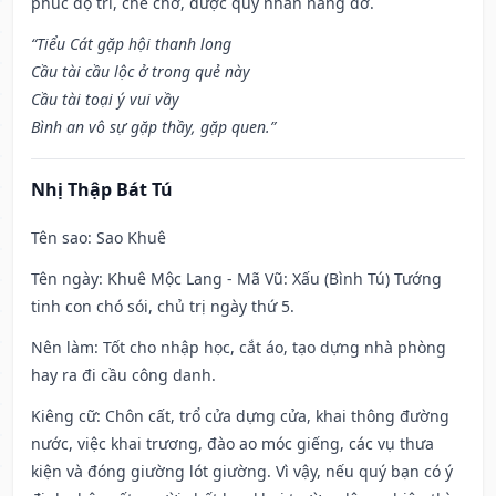
phúc độ trì, che chở, được quý nhân nâng đỡ.
“Tiểu Cát gặp hội thanh long
Cầu tài cầu lộc ở trong quẻ này
Cầu tài toại ý vui vầy
Bình an vô sự gặp thầy, gặp quen.”
Nhị Thập Bát Tú
Tên sao
: Sao Khuê
Tên ngày
: Khuê Mộc Lang - Mã Vũ: Xấu (Bình Tú) Tướng
tinh con chó sói, chủ trị ngày thứ 5.
Nên làm
: Tốt cho nhập học, cắt áo, tạo dựng nhà phòng
hay ra đi cầu công danh.
Kiêng cữ
: Chôn cất, trổ cửa dựng cửa, khai thông đường
nước, việc khai trương, đào ao móc giếng, các vụ thưa
kiện và đóng giường lót giường. Vì vậy, nếu quý bạn có ý