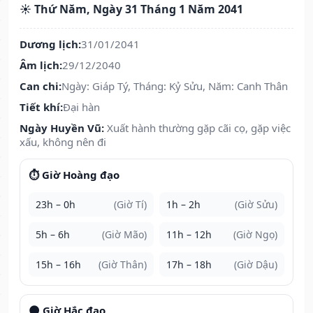
☀️ Thứ Năm, Ngày 31 Tháng 1 Năm 2041
Dương lịch:
31/01/2041
Âm lịch:
29/12/2040
Can chi:
Ngày: Giáp Tý, Tháng: Kỷ Sửu, Năm: Canh Thân
Tiết khí:
Đại hàn
Ngày Huyền Vũ:
Xuất hành thường gặp cãi cọ, gặp việc
xấu, không nên đi
⏱️ Giờ Hoàng đạo
23h – 0h
(Giờ Tí)
1h – 2h
(Giờ Sửu)
5h – 6h
(Giờ Mão)
11h – 12h
(Giờ Ngọ)
15h – 16h
(Giờ Thân)
17h – 18h
(Giờ Dậu)
🌑 Giờ Hắc đạo