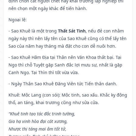
định chôn cất người chết hay khai trường lập nghiệp thì
nên chọn một ngày khác để tiến hành.
Ngoại lệ
:
- Sao Khuê là một trong
Thất Sát Tinh
, nếu đẻ con nhằm
ngày này thì nên lấy tên của Sao Khuê cũng có thể lấy tên
Sao của năm hay tháng mà đặt cho con dễ nuôi hơn.
- Sao Khuê Hãm Địa tại Thân nên Văn Khoa thất bại. Tại
Ngọ thì chỗ Tuyệt gặp Sanh đắc lợi mưu sự, nhất là gặp
Canh Ngọ. Tại Thìn thì tốt vừa vừa.
- Ngày Thân Sao Khuê Đăng Viên tức Tiến thân danh.
Khuê: Mộc Lang (con sói): Mộc tinh, sao xấu. Khắc kỵ động
thổ, an táng, khai trương cũng như sửa cửa.
“Khuê tinh tạo tác đắc trinh tường,
Gia hạ vinh hòa đại cát xương,
Nhược thị táng mai âm tốt tử,