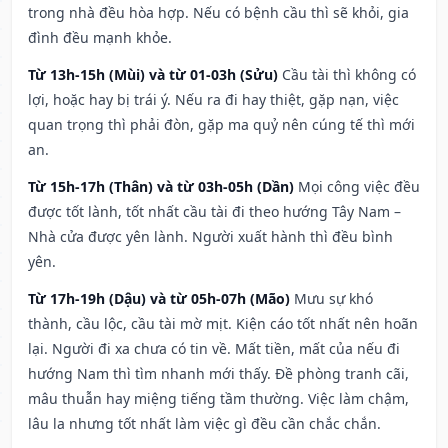
trong nhà đều hòa hợp. Nếu có bệnh cầu thì sẽ khỏi, gia
đình đều mạnh khỏe.
Từ 13h-15h (Mùi) và từ 01-03h (Sửu)
Cầu tài thì không có
lợi, hoặc hay bị trái ý. Nếu ra đi hay thiệt, gặp nạn, việc
quan trọng thì phải đòn, gặp ma quỷ nên cúng tế thì mới
an.
Từ 15h-17h (Thân) và từ 03h-05h (Dần)
Mọi công việc đều
được tốt lành, tốt nhất cầu tài đi theo hướng Tây Nam –
Nhà cửa được yên lành. Người xuất hành thì đều bình
yên.
Từ 17h-19h (Dậu) và từ 05h-07h (Mão)
Mưu sự khó
thành, cầu lộc, cầu tài mờ mịt. Kiện cáo tốt nhất nên hoãn
lại. Người đi xa chưa có tin về. Mất tiền, mất của nếu đi
hướng Nam thì tìm nhanh mới thấy. Đề phòng tranh cãi,
mâu thuẫn hay miệng tiếng tầm thường. Việc làm chậm,
lâu la nhưng tốt nhất làm việc gì đều cần chắc chắn.