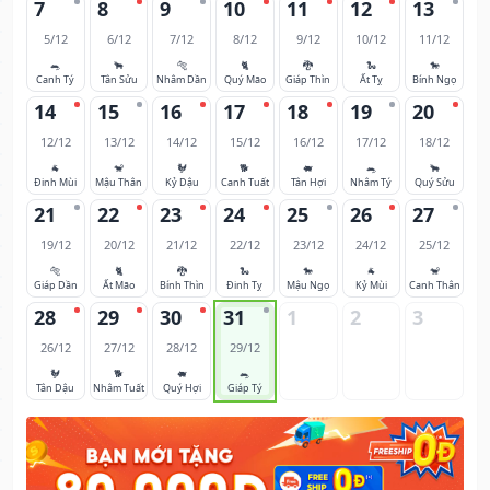
7
8
9
10
11
12
13
5/12
6/12
7/12
8/12
9/12
10/12
11/12
🐀
🐂
🐅
🐈
🐉
🐍
🐎
Canh Tý
Tân Sửu
Nhâm Dần
Quý Mão
Giáp Thìn
Ất Tỵ
Bính Ngọ
14
15
16
17
18
19
20
12/12
13/12
14/12
15/12
16/12
17/12
18/12
🐐
🐒
🐓
🐕
🐖
🐀
🐂
Đinh Mùi
Mậu Thân
Kỷ Dậu
Canh Tuất
Tân Hợi
Nhâm Tý
Quý Sửu
21
22
23
24
25
26
27
19/12
20/12
21/12
22/12
23/12
24/12
25/12
🐅
🐈
🐉
🐍
🐎
🐐
🐒
Giáp Dần
Ất Mão
Bính Thìn
Đinh Tỵ
Mậu Ngọ
Kỷ Mùi
Canh Thân
28
29
30
31
1
2
3
26/12
27/12
28/12
29/12
🐓
🐕
🐖
🐀
Tân Dậu
Nhâm Tuất
Quý Hợi
Giáp Tý