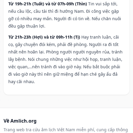
Từ 19h-21h (Tuất) và từ 07h-09h (Thìn)
Tin vui sắp tới,
nếu cầu lộc, cầu tài thì đi hướng Nam. Đi công việc gặp
gỡ có nhiều may mắn. Người đi có tin về. Nếu chăn nuôi
đều gặp thuận lợi.
Từ 21h-23h (Hợi) và từ 09h-11h (Tị)
Hay tranh luận, cãi
cọ, gây chuyện đói kém, phải đề phòng. Người ra đi tốt
nhất nên hoãn lại. Phòng người người nguyền rủa, tránh
lây bệnh. Nói chung những việc như hội họp, tranh luận,
việc quan,…nên tránh đi vào giờ này. Nếu bắt buộc phải
đi vào giờ này thì nên giữ miệng để hạn ché gây ẩu đả
hay cãi nhau.
Về Amlich.org
Trang web tra cứu âm lịch Việt Nam miễn phí, cung cấp thông