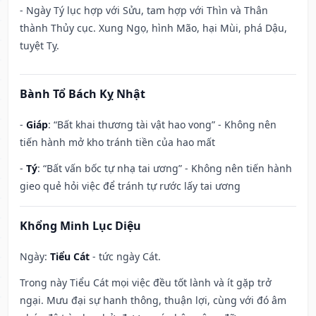
- Ngày Tý lục hợp với Sửu, tam hợp với Thìn và Thân
thành Thủy cục. Xung Ngọ, hình Mão, hại Mùi, phá Dậu,
tuyệt Tỵ.
Bành Tổ Bách Kỵ Nhật
-
Giáp
: “Bất khai thương tài vật hao vong” - Không nên
tiến hành mở kho tránh tiền của hao mất
-
Tý
: “Bất vấn bốc tự nhạ tai ương” - Không nên tiến hành
gieo quẻ hỏi việc để tránh tự rước lấy tai ương
Khổng Minh Lục Diệu
Ngày:
Tiểu Cát
- tức ngày Cát.
Trong này Tiểu Cát mọi việc đều tốt lành và ít gặp trở
ngại. Mưu đại sự hanh thông, thuận lợi, cùng với đó âm