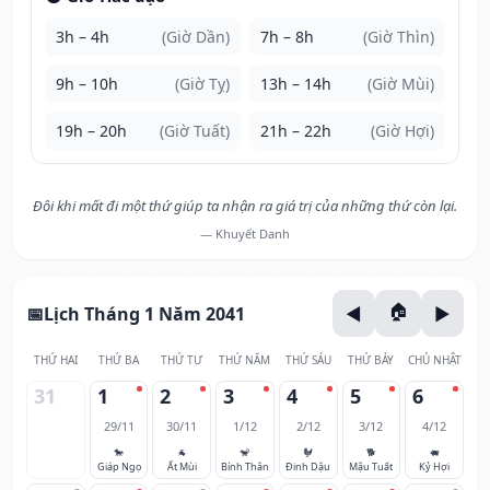
3h – 4h
(Giờ Dần)
7h – 8h
(Giờ Thìn)
9h – 10h
(Giờ Tỵ)
13h – 14h
(Giờ Mùi)
19h – 20h
(Giờ Tuất)
21h – 22h
(Giờ Hợi)
Đôi khi mất đi một thứ giúp ta nhận ra giá trị của những thứ còn lại.
— Khuyết Danh
Lịch Tháng 1 Năm 2041
THỨ HAI
THỨ BA
THỨ TƯ
THỨ NĂM
THỨ SÁU
THỨ BẢY
CHỦ NHẬT
31
1
2
3
4
5
6
29/11
30/11
1/12
2/12
3/12
4/12
🐎
🐐
🐒
🐓
🐕
🐖
Giáp Ngọ
Ất Mùi
Bính Thân
Đinh Dậu
Mậu Tuất
Kỷ Hợi