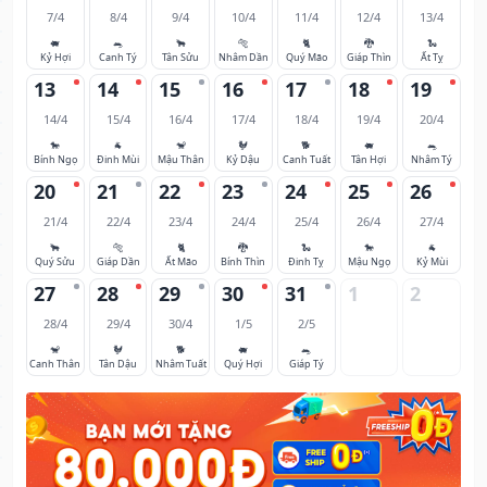
7/4
8/4
9/4
10/4
11/4
12/4
13/4
🐖
🐀
🐂
🐅
🐈
🐉
🐍
Kỷ Hợi
Canh Tý
Tân Sửu
Nhâm Dần
Quý Mão
Giáp Thìn
Ất Tỵ
13
14
15
16
17
18
19
14/4
15/4
16/4
17/4
18/4
19/4
20/4
🐎
🐐
🐒
🐓
🐕
🐖
🐀
Bính Ngọ
Đinh Mùi
Mậu Thân
Kỷ Dậu
Canh Tuất
Tân Hợi
Nhâm Tý
20
21
22
23
24
25
26
21/4
22/4
23/4
24/4
25/4
26/4
27/4
🐂
🐅
🐈
🐉
🐍
🐎
🐐
Quý Sửu
Giáp Dần
Ất Mão
Bính Thìn
Đinh Tỵ
Mậu Ngọ
Kỷ Mùi
27
28
29
30
31
1
2
28/4
29/4
30/4
1/5
2/5
🐒
🐓
🐕
🐖
🐀
Canh Thân
Tân Dậu
Nhâm Tuất
Quý Hợi
Giáp Tý