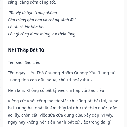
sáng, càng sớm càng tốt.
“Tốc Hỷ là bạn trùng phùng
Gặp trùng gặp bạn vợ chồng sánh đôi
Có tài có lộc hẳn hoi
Cầu gì cũng được mừng vui thỏa lòng”
Nhị Thập Bát Tú
Tên sao
: Sao Liễu
Tên ngày
: Liễu Thổ Chương Nhậm Quang: Xấu (Hung tú)
Tướng tinh con gấu ngựa, chủ trị ngày thứ 7.
Nên làm
: Không có bất kỳ việc chi hạp với Sao Liễu.
Kiêng cữ
: Khởi công tạo tác việc chi cũng rất bất lợi, hung
hại. Hung hại nhất là làm thủy lợi như trổ tháo nước, đào
ao lũy, chôn cất, việc sửa cửa dựng cửa, xây đắp. Vì vậy,
ngày nay không nên tiến hành bất cứ việc trọng đại gì.