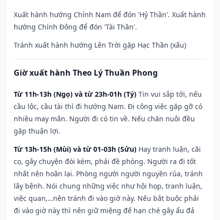
Xuất hành hướng Chính Nam để đón 'Hỷ Thần'. Xuất hành
hướng Chính Đông để đón 'Tài Thần'.
Tránh xuất hành hướng Lên Trời gặp Hạc Thần (xấu)
Giờ xuất hành Theo Lý Thuần Phong
Từ 11h-13h (Ngọ) và từ 23h-01h (Tý)
Tin vui sắp tới, nếu
cầu lộc, cầu tài thì đi hướng Nam. Đi công việc gặp gỡ có
nhiều may mắn. Người đi có tin về. Nếu chăn nuôi đều
gặp thuận lợi.
Từ 13h-15h (Mùi) và từ 01-03h (Sửu)
Hay tranh luận, cãi
cọ, gây chuyện đói kém, phải đề phòng. Người ra đi tốt
nhất nên hoãn lại. Phòng người người nguyền rủa, tránh
lây bệnh. Nói chung những việc như hội họp, tranh luận,
việc quan,…nên tránh đi vào giờ này. Nếu bắt buộc phải
đi vào giờ này thì nên giữ miệng để hạn ché gây ẩu đả