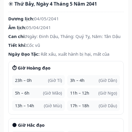
☀️ Thứ Bảy, Ngày 4 Tháng 5 Năm 2041
Dương lịch:
04/05/2041
Âm lịch:
05/04/2041
Can chi:
Ngày: Đinh Dậu, Tháng: Quý Tỵ, Năm: Tân Dậu
Tiết khí:
Cốc vũ
Ngày Đạo Tặc:
Rất xấu, xuất hành bị hại, mất của
⏱️ Giờ Hoàng đạo
23h – 0h
(Giờ Tí)
3h – 4h
(Giờ Dần)
5h – 6h
(Giờ Mão)
11h – 12h
(Giờ Ngọ)
13h – 14h
(Giờ Mùi)
17h – 18h
(Giờ Dậu)
🌑 Giờ Hắc đạo