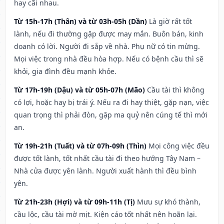
hay cãi nhau.
Từ 15h-17h (Thân) và từ 03h-05h (Dần)
Là giờ rất tốt
lành, nếu đi thường gặp được may mắn. Buôn bán, kinh
doanh có lời. Người đi sắp về nhà. Phụ nữ có tin mừng.
Mọi việc trong nhà đều hòa hợp. Nếu có bệnh cầu thì sẽ
khỏi, gia đình đều mạnh khỏe.
Từ 17h-19h (Dậu) và từ 05h-07h (Mão)
Cầu tài thì không
có lợi, hoặc hay bị trái ý. Nếu ra đi hay thiệt, gặp nạn, việc
quan trọng thì phải đòn, gặp ma quỷ nên cúng tế thì mới
an.
Từ 19h-21h (Tuất) và từ 07h-09h (Thìn)
Mọi công việc đều
được tốt lành, tốt nhất cầu tài đi theo hướng Tây Nam –
Nhà cửa được yên lành. Người xuất hành thì đều bình
yên.
Từ 21h-23h (Hợi) và từ 09h-11h (Tị)
Mưu sự khó thành,
cầu lộc, cầu tài mờ mịt. Kiện cáo tốt nhất nên hoãn lại.