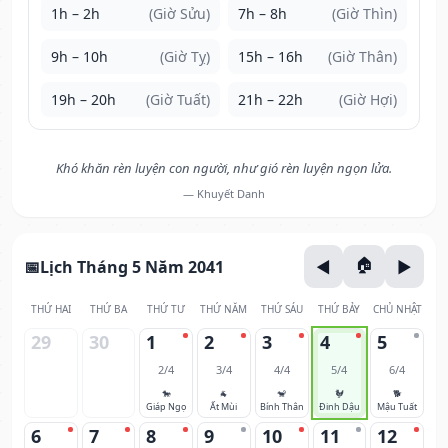
1h – 2h
(Giờ Sửu)
7h – 8h
(Giờ Thìn)
9h – 10h
(Giờ Tỵ)
15h – 16h
(Giờ Thân)
19h – 20h
(Giờ Tuất)
21h – 22h
(Giờ Hợi)
Khó khăn rèn luyện con người, như gió rèn luyện ngọn lửa.
— Khuyết Danh
Lịch Tháng 5 Năm 2041
THỨ HAI
THỨ BA
THỨ TƯ
THỨ NĂM
THỨ SÁU
THỨ BẢY
CHỦ NHẬT
29
30
1
2
3
4
5
2/4
3/4
4/4
5/4
6/4
🐎
🐐
🐒
🐓
🐕
Giáp Ngọ
Ất Mùi
Bính Thân
Đinh Dậu
Mậu Tuất
6
7
8
9
10
11
12