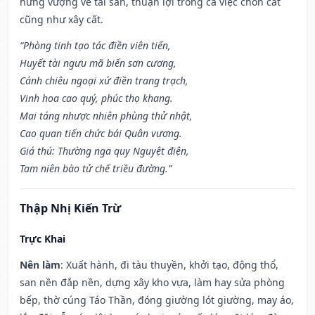
hưng vượng về tài sản, thuận lợi trong cả việc chôn cất
cũng như xây cất.
“Phòng tinh tạo tác điền viên tiến,
Huyết tài ngưu mã biến sơn cương,
Cánh chiêu ngoại xứ điền trang trạch,
Vinh hoa cao quý, phúc thọ khang.
Mai táng nhược nhiên phùng thử nhật,
Cao quan tiến chức bái Quân vương.
Giá thú: Thường nga quy Nguyệt điện,
Tam niên bào tử chế triều đường.”
Thập Nhị Kiến Trừ
Trực Khai
Nên làm
: Xuất hành, đi tàu thuyền, khởi tạo, động thổ,
san nền đắp nền, dựng xây kho vựa, làm hay sửa phòng
bếp, thờ cúng Táo Thần, đóng giường lót giường, may áo,