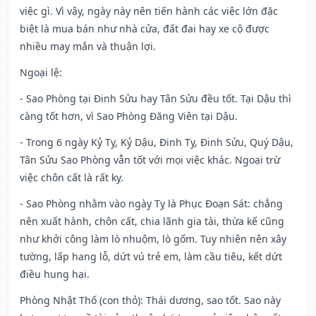
việc gì. Vì vậy, ngày này nên tiến hành các việc lớn đặc
biệt là mua bán như nhà cửa, đất đai hay xe cộ được
nhiều may mắn và thuận lợi.
Ngoại lệ
:
- Sao Phòng tại Đinh Sửu hay Tân Sửu đều tốt. Tại Dậu thì
càng tốt hơn, vì Sao Phòng Đăng Viên tại Dậu.
- Trong 6 ngày Kỷ Tỵ, Kỷ Dậu, Đinh Tỵ, Đinh Sửu, Quý Dậu,
Tân Sửu Sao Phòng vẫn tốt với mọi việc khác. Ngoại trừ
việc chôn cất là rất kỵ.
- Sao Phòng nhằm vào ngày Tỵ là Phục Đoạn Sát: chẳng
nên xuất hành, chôn cất, chia lãnh gia tài, thừa kế cũng
như khởi công làm lò nhuộm, lò gốm. Tuy nhiên nên xây
tường, lấp hang lỗ, dứt vú trẻ em, làm cầu tiêu, kết dứt
điều hung hại.
Phòng Nhật Thố (con thỏ): Thái dương, sao tốt. Sao này