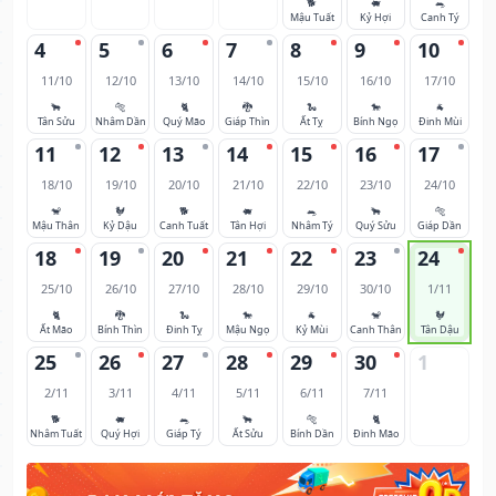
🐕
🐖
🐀
Mậu Tuất
Kỷ Hợi
Canh Tý
4
5
6
7
8
9
10
11/10
12/10
13/10
14/10
15/10
16/10
17/10
🐂
🐅
🐈
🐉
🐍
🐎
🐐
Tân Sửu
Nhâm Dần
Quý Mão
Giáp Thìn
Ất Tỵ
Bính Ngọ
Đinh Mùi
11
12
13
14
15
16
17
18/10
19/10
20/10
21/10
22/10
23/10
24/10
🐒
🐓
🐕
🐖
🐀
🐂
🐅
Mậu Thân
Kỷ Dậu
Canh Tuất
Tân Hợi
Nhâm Tý
Quý Sửu
Giáp Dần
18
19
20
21
22
23
24
25/10
26/10
27/10
28/10
29/10
30/10
1/11
🐈
🐉
🐍
🐎
🐐
🐒
🐓
Ất Mão
Bính Thìn
Đinh Tỵ
Mậu Ngọ
Kỷ Mùi
Canh Thân
Tân Dậu
25
26
27
28
29
30
1
2/11
3/11
4/11
5/11
6/11
7/11
🐕
🐖
🐀
🐂
🐅
🐈
Nhâm Tuất
Quý Hợi
Giáp Tý
Ất Sửu
Bính Dần
Đinh Mão