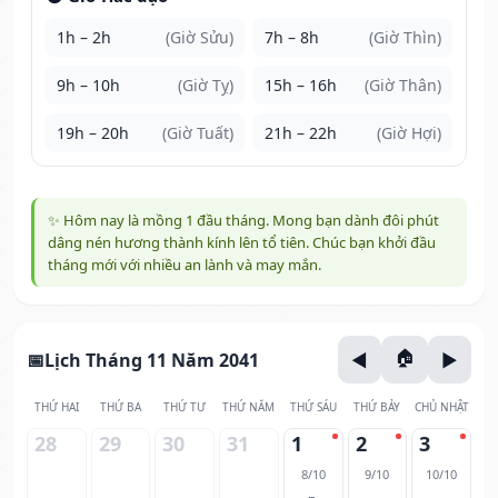
1h – 2h
(Giờ Sửu)
7h – 8h
(Giờ Thìn)
9h – 10h
(Giờ Tỵ)
15h – 16h
(Giờ Thân)
19h – 20h
(Giờ Tuất)
21h – 22h
(Giờ Hợi)
✨ Hôm nay là mồng 1 đầu tháng. Mong bạn dành đôi phút
dâng nén hương thành kính lên tổ tiên. Chúc bạn khởi đầu
tháng mới với nhiều an lành và may mắn.
Lịch Tháng 11 Năm 2041
THỨ HAI
THỨ BA
THỨ TƯ
THỨ NĂM
THỨ SÁU
THỨ BẢY
CHỦ NHẬT
28
29
30
31
1
2
3
8/10
9/10
10/10