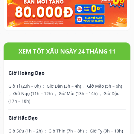
XEM TỐT XẤU NGÀY 24 THÁNG 11
Giờ Hoàng Đạo
Giờ Tí (23h – 0h)
;
Giờ Dần (3h – 4h)
;
Giờ Mão (5h – 6h)
;
Giờ Ngọ (11h – 12h)
;
Giờ Mùi (13h – 14h)
;
Giờ Dậu
(17h – 18h)
Giờ Hắc Đạo
Giờ Sửu (1h – 2h)
;
Giờ Thìn (7h – 8h)
;
Giờ Tỵ (9h – 10h)