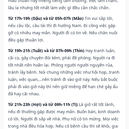
mâu thuẫn hay miệng tiếng tầm thường. Việc làm chậm,
lâu la nhưng tốt nhất làm việc gì đều cần chắc chắn.
Từ 17h-19h (Dậu) và từ 05h-07h (Mão)
Tin vui sắp tới,
nếu cầu lộc, cầu tài thì đi hướng Nam. Đi công việc gặp
gỡ có nhiều may mắn. Người đi có tin về. Nếu chăn nuôi
đều gặp thuận lợi.
Từ 19h-21h (Tuất) và từ 07h-09h (Thìn)
Hay tranh luận,
cãi cọ, gây chuyện đói kém, phải đề phòng. Người ra đi
tốt nhất nên hoãn lại. Phòng người người nguyền rủa,
tránh lây bệnh. Nói chung những việc như hội họp, tranh
luận, việc quan,…nên tránh đi vào giờ này. Nếu bắt buộc
phải đi vào giờ này thì nên giữ miệng để hạn ché gây ẩu
đả hay cãi nhau.
Từ 21h-23h (Hợi) và từ 09h-11h (Tị)
Là giờ rất tốt lành,
nếu đi thường gặp được may mắn. Buôn bán, kinh doanh
có lời. Người đi sắp về nhà. Phụ nữ có tin mừng. Mọi việc
trong nhà đều hòa hợp. Nếu có bệnh cầu thì sẽ khỏi, gia