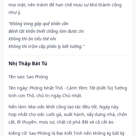
mọi mặt, nên tránh để hạn chế mưu sự khó thành công
như ý.
“Không Vong gặp quẻ khẩn cần
Bệnh tật khẩn thiết chẳng làm được chi
Không thì ôn tiểu thê nhi
Không thì trộm cắp phân ly bất tường.”
Nhị Thập Bát Tú
Tên sao
: Sao Phòng
Tên ngày
: Phòng Nhật Thố - Cảnh Yêm: Tốt (Kiết Tú) Tướng
tinh con Thỏ, chủ trị ngày Chủ nhật.
Nên làm
: Mọi việc khởi công tạo tác đều tốt. Ngày này
hợp nhất cho việc cưới gả, xuất hành, xây dựng nhà, chôn
cất, đi thuyền, mưu sự, chặt cỏ phá đất và cả cắt áo.
Kiêng cữ
: Sao Phòng là Đại Kiết Tinh nên không kỵ bất kỳ