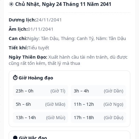
☀️ Chủ Nhật, Ngày 24 Tháng 11 Năm 2041
Dương lịch:
24/11/2041
Âm lịch:
01/11/2041
Can chi:
Ngày: Tân Dậu, Tháng: Canh Tý, Năm: Tân Dậu
Tiết khí:
Tiểu tuyết
Ngày Thiên Đạo:
Xuất hành cầu tài nên tránh, dù được
cũng rất tốn kém, thất lý mà thua
⏱️ Giờ Hoàng đạo
23h – 0h
(Giờ Tí)
3h – 4h
(Giờ Dần)
5h – 6h
(Giờ Mão)
11h – 12h
(Giờ Ngọ)
13h – 14h
(Giờ Mùi)
17h – 18h
(Giờ Dậu)
🌑 Giờ Hắc đạo