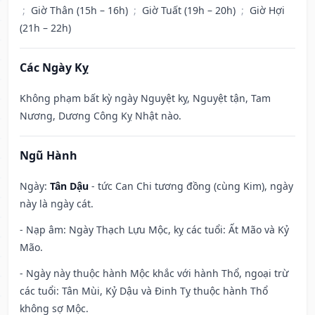
;
Giờ Thân (15h – 16h)
;
Giờ Tuất (19h – 20h)
;
Giờ Hợi
(21h – 22h)
Các Ngày Kỵ
Không phạm bất kỳ ngày Nguyệt kỵ, Nguyệt tận, Tam
Nương, Dương Công Kỵ Nhật nào.
Ngũ Hành
Ngày:
Tân Dậu
- tức Can Chi tương đồng (cùng Kim), ngày
này là ngày cát.
- Nạp âm: Ngày Thạch Lựu Mộc, kỵ các tuổi: Ất Mão và Kỷ
Mão.
- Ngày này thuộc hành Mộc khắc với hành Thổ, ngoại trừ
các tuổi: Tân Mùi, Kỷ Dậu và Đinh Tỵ thuộc hành Thổ
không sợ Mộc.