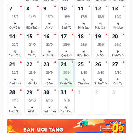
7
8
9
10
11
12
13
13/9
14/9
15/9
16/9
17/9
18/9
19/9
🐓
🐕
🐖
🐀
🐂
🐅
🐈
Quý Dậu
Giáp Tuất
Ất Hợi
Bính Tý
Đinh Sửu
Mậu Dần
Kỷ Mão
14
15
16
17
18
19
20
20/9
21/9
22/9
23/9
24/9
25/9
26/9
🐉
🐍
🐎
🐐
🐒
🐓
🐕
Canh Thìn
Tân Tỵ
Nhâm Ngọ
Quý Mùi
Giáp Thân
Ất Dậu
Bính Tuất
21
22
23
24
25
26
27
27/9
28/9
29/9
30/9
1/10
2/10
3/10
🐖
🐀
🐂
🐅
🐈
🐉
🐍
Đinh Hợi
Mậu Tý
Kỷ Sửu
Canh Dần
Tân Mão
Nhâm Thìn
Quý Tỵ
28
29
30
31
1
2
3
4/10
5/10
6/10
7/10
🐎
🐐
🐒
🐓
Giáp Ngọ
Ất Mùi
Bính Thân
Đinh Dậu