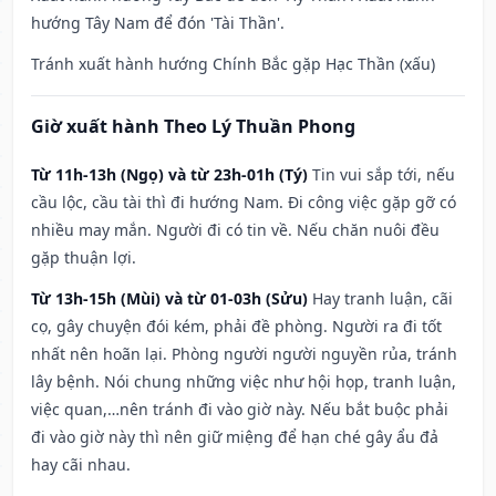
hướng Tây Nam để đón 'Tài Thần'.
Tránh xuất hành hướng Chính Bắc gặp Hạc Thần (xấu)
Giờ xuất hành Theo Lý Thuần Phong
Từ 11h-13h (Ngọ) và từ 23h-01h (Tý)
Tin vui sắp tới, nếu
cầu lộc, cầu tài thì đi hướng Nam. Đi công việc gặp gỡ có
nhiều may mắn. Người đi có tin về. Nếu chăn nuôi đều
gặp thuận lợi.
Từ 13h-15h (Mùi) và từ 01-03h (Sửu)
Hay tranh luận, cãi
cọ, gây chuyện đói kém, phải đề phòng. Người ra đi tốt
nhất nên hoãn lại. Phòng người người nguyền rủa, tránh
lây bệnh. Nói chung những việc như hội họp, tranh luận,
việc quan,…nên tránh đi vào giờ này. Nếu bắt buộc phải
đi vào giờ này thì nên giữ miệng để hạn ché gây ẩu đả
hay cãi nhau.