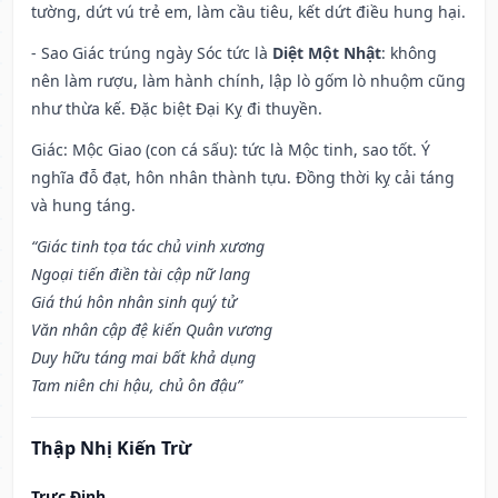
tường, dứt vú trẻ em, làm cầu tiêu, kết dứt điều hung hại.
- Sao Giác trúng ngày Sóc tức là
Diệt Một Nhật
: không
nên làm rượu, làm hành chính, lập lò gốm lò nhuộm cũng
như thừa kế. Đặc biệt Đại Kỵ đi thuyền.
Giác: Mộc Giao (con cá sấu): tức là Mộc tinh, sao tốt. Ý
nghĩa đỗ đạt, hôn nhân thành tựu. Đồng thời kỵ cải táng
và hung táng.
“Giác tinh tọa tác chủ vinh xương
Ngoại tiến điền tài cập nữ lang
Giá thú hôn nhân sinh quý tử
Văn nhân cập đệ kiến Quân vương
Duy hữu táng mai bất khả dụng
Tam niên chi hậu, chủ ôn đậu”
Thập Nhị Kiến Trừ
Trực Định