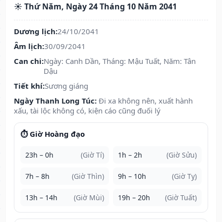
☀️ Thứ Năm, Ngày 24 Tháng 10 Năm 2041
Dương lịch:
24/10/2041
Âm lịch:
30/09/2041
Can chi:
Ngày: Canh Dần, Tháng: Mậu Tuất, Năm: Tân
Dậu
Tiết khí:
Sương giáng
Ngày Thanh Long Túc:
Đi xa không nên, xuất hành
xấu, tài lộc không có, kiện cáo cũng đuối lý
⏱️ Giờ Hoàng đạo
23h – 0h
(Giờ Tí)
1h – 2h
(Giờ Sửu)
7h – 8h
(Giờ Thìn)
9h – 10h
(Giờ Tỵ)
13h – 14h
(Giờ Mùi)
19h – 20h
(Giờ Tuất)