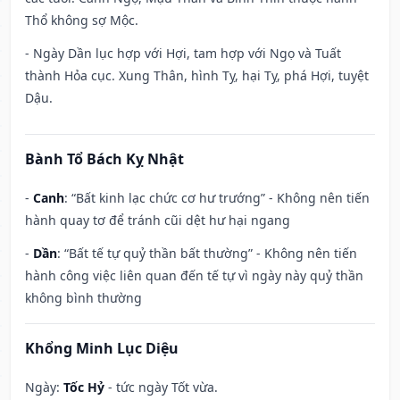
Thổ không sợ Mộc.
- Ngày Dần lục hợp với Hợi, tam hợp với Ngọ và Tuất
thành Hỏa cục. Xung Thân, hình Tỵ, hại Tỵ, phá Hợi, tuyệt
Dậu.
Bành Tổ Bách Kỵ Nhật
-
Canh
: “Bất kinh lạc chức cơ hư trướng” - Không nên tiến
hành quay tơ để tránh cũi dệt hư hại ngang
-
Dần
: “Bất tế tự quỷ thần bất thường” - Không nên tiến
hành công việc liên quan đến tế tự vì ngày này quỷ thần
không bình thường
Khổng Minh Lục Diệu
Ngày:
Tốc Hỷ
- tức ngày Tốt vừa.