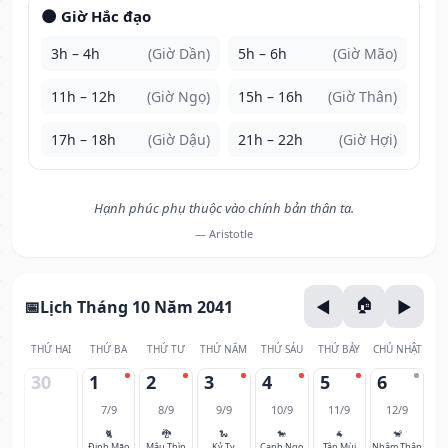
🌑 Giờ Hắc đạo
3h – 4h
(Giờ Dần)
5h – 6h
(Giờ Mão)
11h – 12h
(Giờ Ngọ)
15h – 16h
(Giờ Thân)
17h – 18h
(Giờ Dậu)
21h – 22h
(Giờ Hợi)
Hạnh phúc phụ thuộc vào chính bản thân ta.
— Aristotle
Lịch Tháng 10 Năm 2041
THỨ HAI
THỨ BA
THỨ TƯ
THỨ NĂM
THỨ SÁU
THỨ BẢY
CHỦ NHẬT
30
1
2
3
4
5
6
7/9
8/9
9/9
10/9
11/9
12/9
🐈
🐉
🐍
🐎
🐐
🐒
Đinh Mão
Mậu Thìn
Kỷ Tỵ
Canh Ngọ
Tân Mùi
Nhâm Thân