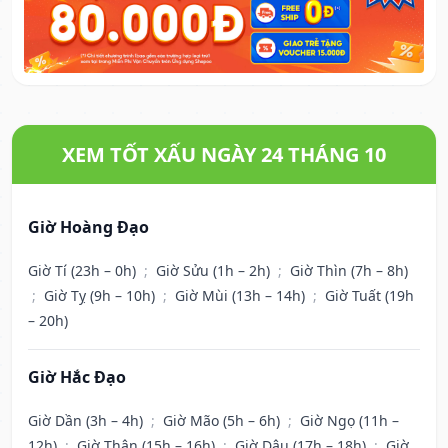
XEM TỐT XẤU NGÀY 24 THÁNG 10
Giờ Hoàng Đạo
Giờ Tí (23h – 0h)
;
Giờ Sửu (1h – 2h)
;
Giờ Thìn (7h – 8h)
;
Giờ Tỵ (9h – 10h)
;
Giờ Mùi (13h – 14h)
;
Giờ Tuất (19h
– 20h)
Giờ Hắc Đạo
Giờ Dần (3h – 4h)
;
Giờ Mão (5h – 6h)
;
Giờ Ngọ (11h –
12h)
;
Giờ Thân (15h – 16h)
;
Giờ Dậu (17h – 18h)
;
Giờ