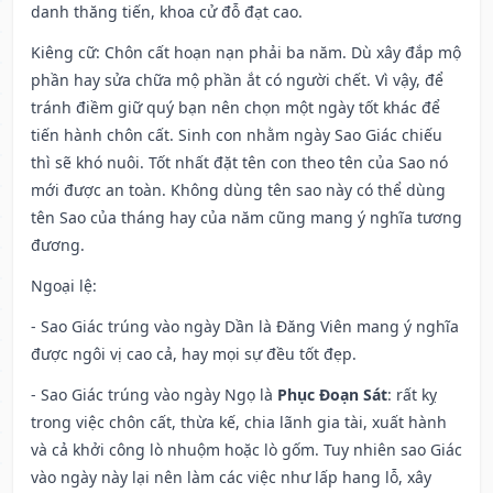
danh thăng tiến, khoa cử đỗ đạt cao.
Kiêng cữ
: Chôn cất hoạn nạn phải ba năm. Dù xây đắp mộ
phần hay sửa chữa mộ phần ắt có người chết. Vì vậy, để
tránh điềm giữ quý bạn nên chọn một ngày tốt khác để
tiến hành chôn cất. Sinh con nhằm ngày Sao Giác chiếu
thì sẽ khó nuôi. Tốt nhất đặt tên con theo tên của Sao nó
mới được an toàn. Không dùng tên sao này có thể dùng
tên Sao của tháng hay của năm cũng mang ý nghĩa tương
đương.
Ngoại lệ
:
- Sao Giác trúng vào ngày Dần là Đăng Viên mang ý nghĩa
được ngôi vị cao cả, hay mọi sự đều tốt đẹp.
- Sao Giác trúng vào ngày Ngọ là
Phục Đoạn Sát
: rất kỵ
trong việc chôn cất, thừa kế, chia lãnh gia tài, xuất hành
và cả khởi công lò nhuộm hoặc lò gốm. Tuy nhiên sao Giác
vào ngày này lại nên làm các việc như lấp hang lỗ, xây