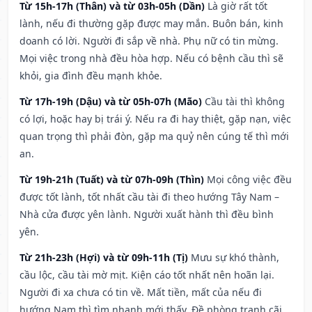
Từ 15h-17h (Thân) và từ 03h-05h (Dần)
Là giờ rất tốt
lành, nếu đi thường gặp được may mắn. Buôn bán, kinh
doanh có lời. Người đi sắp về nhà. Phụ nữ có tin mừng.
Mọi việc trong nhà đều hòa hợp. Nếu có bệnh cầu thì sẽ
khỏi, gia đình đều mạnh khỏe.
Từ 17h-19h (Dậu) và từ 05h-07h (Mão)
Cầu tài thì không
có lợi, hoặc hay bị trái ý. Nếu ra đi hay thiệt, gặp nạn, việc
quan trọng thì phải đòn, gặp ma quỷ nên cúng tế thì mới
an.
Từ 19h-21h (Tuất) và từ 07h-09h (Thìn)
Mọi công việc đều
được tốt lành, tốt nhất cầu tài đi theo hướng Tây Nam –
Nhà cửa được yên lành. Người xuất hành thì đều bình
yên.
Từ 21h-23h (Hợi) và từ 09h-11h (Tị)
Mưu sự khó thành,
cầu lộc, cầu tài mờ mịt. Kiện cáo tốt nhất nên hoãn lại.
Người đi xa chưa có tin về. Mất tiền, mất của nếu đi
hướng Nam thì tìm nhanh mới thấy. Đề phòng tranh cãi,