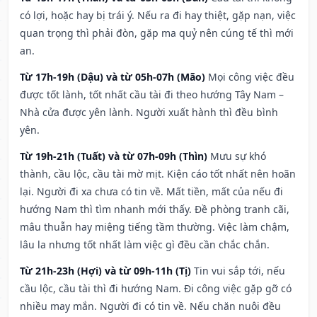
có lợi, hoặc hay bị trái ý. Nếu ra đi hay thiệt, gặp nạn, việc
quan trọng thì phải đòn, gặp ma quỷ nên cúng tế thì mới
an.
Từ 17h-19h (Dậu) và từ 05h-07h (Mão)
Mọi công việc đều
được tốt lành, tốt nhất cầu tài đi theo hướng Tây Nam –
Nhà cửa được yên lành. Người xuất hành thì đều bình
yên.
Từ 19h-21h (Tuất) và từ 07h-09h (Thìn)
Mưu sự khó
thành, cầu lộc, cầu tài mờ mịt. Kiện cáo tốt nhất nên hoãn
lại. Người đi xa chưa có tin về. Mất tiền, mất của nếu đi
hướng Nam thì tìm nhanh mới thấy. Đề phòng tranh cãi,
mâu thuẫn hay miệng tiếng tầm thường. Việc làm chậm,
lâu la nhưng tốt nhất làm việc gì đều cần chắc chắn.
Từ 21h-23h (Hợi) và từ 09h-11h (Tị)
Tin vui sắp tới, nếu
cầu lộc, cầu tài thì đi hướng Nam. Đi công việc gặp gỡ có
nhiều may mắn. Người đi có tin về. Nếu chăn nuôi đều