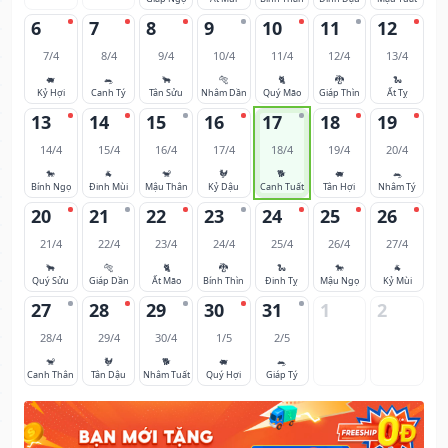
6
7
8
9
10
11
12
7/4
8/4
9/4
10/4
11/4
12/4
13/4
🐖
🐀
🐂
🐅
🐈
🐉
🐍
Kỷ Hợi
Canh Tý
Tân Sửu
Nhâm Dần
Quý Mão
Giáp Thìn
Ất Tỵ
13
14
15
16
17
18
19
14/4
15/4
16/4
17/4
18/4
19/4
20/4
🐎
🐐
🐒
🐓
🐕
🐖
🐀
Bính Ngọ
Đinh Mùi
Mậu Thân
Kỷ Dậu
Canh Tuất
Tân Hợi
Nhâm Tý
20
21
22
23
24
25
26
21/4
22/4
23/4
24/4
25/4
26/4
27/4
🐂
🐅
🐈
🐉
🐍
🐎
🐐
Quý Sửu
Giáp Dần
Ất Mão
Bính Thìn
Đinh Tỵ
Mậu Ngọ
Kỷ Mùi
27
28
29
30
31
1
2
28/4
29/4
30/4
1/5
2/5
🐒
🐓
🐕
🐖
🐀
Canh Thân
Tân Dậu
Nhâm Tuất
Quý Hợi
Giáp Tý