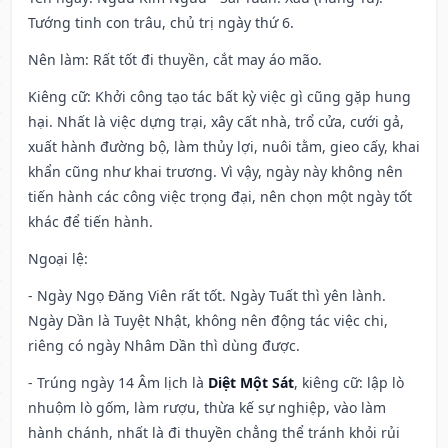
Tướng tinh con trâu, chủ trị ngày thứ 6.
Nên làm
: Rất tốt đi thuyền, cắt may áo mão.
Kiêng cữ
: Khởi công tạo tác bất kỳ việc gì cũng gặp hung
hại. Nhất là việc dựng trại, xây cất nhà, trổ cửa, cưới gả,
xuất hành đường bộ, làm thủy lợi, nuôi tằm, gieo cấy, khai
khẩn cũng như khai trương. Vì vậy, ngày này không nên
tiến hành các công việc trọng đại, nên chọn một ngày tốt
khác để tiến hành.
Ngoại lệ
:
- Ngày Ngọ Đăng Viên rất tốt. Ngày Tuất thì yên lành.
Ngày Dần là Tuyệt Nhật, không nên động tác việc chi,
riêng có ngày Nhâm Dần thì dùng được.
- Trúng ngày 14 Âm lịch là
Diệt Một Sát
, kiêng cữ: lập lò
nhuộm lò gốm, làm rượu, thừa kế sự nghiệp, vào làm
hành chánh, nhất là đi thuyền chẳng thể tránh khỏi rủi