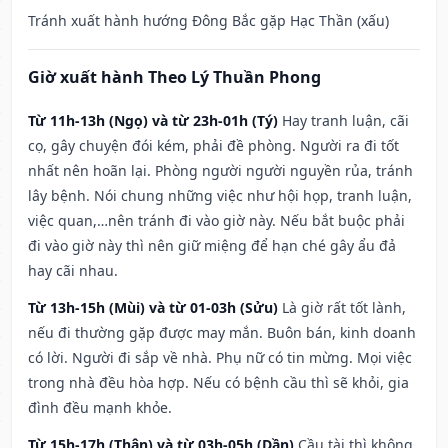
Tránh xuất hành hướng Đông Bắc gặp Hạc Thần (xấu)
Giờ xuất hành Theo Lý Thuần Phong
Từ 11h-13h (Ngọ) và từ 23h-01h (Tý)
Hay tranh luận, cãi
cọ, gây chuyện đói kém, phải đề phòng. Người ra đi tốt
nhất nên hoãn lại. Phòng người người nguyền rủa, tránh
lây bệnh. Nói chung những việc như hội họp, tranh luận,
việc quan,…nên tránh đi vào giờ này. Nếu bắt buộc phải
đi vào giờ này thì nên giữ miệng để hạn ché gây ẩu đả
hay cãi nhau.
Từ 13h-15h (Mùi) và từ 01-03h (Sửu)
Là giờ rất tốt lành,
nếu đi thường gặp được may mắn. Buôn bán, kinh doanh
có lời. Người đi sắp về nhà. Phụ nữ có tin mừng. Mọi việc
trong nhà đều hòa hợp. Nếu có bệnh cầu thì sẽ khỏi, gia
đình đều mạnh khỏe.
Từ 15h-17h (Thân) và từ 03h-05h (Dần)
Cầu tài thì không