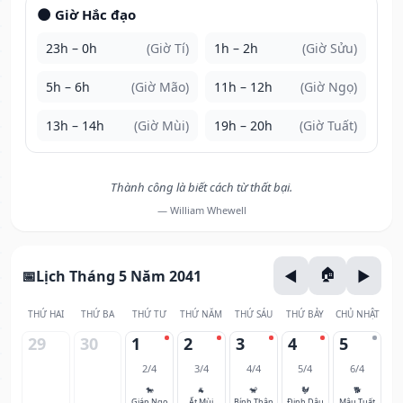
🌑 Giờ Hắc đạo
23h – 0h
(Giờ Tí)
1h – 2h
(Giờ Sửu)
5h – 6h
(Giờ Mão)
11h – 12h
(Giờ Ngọ)
13h – 14h
(Giờ Mùi)
19h – 20h
(Giờ Tuất)
Thành công là biết cách từ thất bại.
— William Whewell
Lịch Tháng 5 Năm 2041
THỨ HAI
THỨ BA
THỨ TƯ
THỨ NĂM
THỨ SÁU
THỨ BẢY
CHỦ NHẬT
29
30
1
2
3
4
5
2/4
3/4
4/4
5/4
6/4
🐎
🐐
🐒
🐓
🐕
Giáp Ngọ
Ất Mùi
Bính Thân
Đinh Dậu
Mậu Tuất