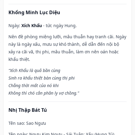
Khổng Minh Lục Diệu
Ngày:
Xích Khẩu
- tức ngày Hung.
Nên đề phòng miệng lưỡi, mâu thuẫn hay tranh cãi. Ngày
này là ngày xấu, mưu sự khó thành, dễ dẫn đến nội bộ
xảy ra cãi vã, thị phi, mâu thuẫn, làm ơn nên oán hoặc
khẩu thiệt.
“Xích Khẩu là quả bần cùng
Sinh ra khẩu thiệt bàn cùng thị phi
Chẳng thời mất của nó khi
Không thì chó cắn phân ly vợ chồng.”
Nhị Thập Bát Tú
Tên sao
: Sao Ngưu
Tên ngày
: Ngưu Kim Ngưu - Sái Tuân: Xấu (Hung Tú).