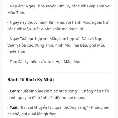
- Nạp âm: Ngày Thoa Xuyến Kim, kỵ các tuổi: Giáp Thìn và
Mậu Thìn.
- Ngày này thuộc hành Kim khắc với hành Mộc, ngoại trừ
các tuổi: Mậu Tuất vì Kim khắc mà được lợi.
- Ngày Tuất lục hợp với Mão, tam hợp với Dần và Ngọ
thành Hỏa cục. Xung Thìn, hình Mùi, hại Dậu, phá Mùi,
tuyệt Thìn.
- Tam Sát kỵ mệnh các tuổi Hợi, Mão, Mùi.
Bành Tổ Bách Kỵ Nhật
-
Canh
: “Bất kinh lạc chức cơ hư trướng” - Không nên tiến
hành quay tơ để tránh cũi dệt hư hại ngang
-
Tuất
: “Bất cật khuyển tác quái thượng sàng” - Không nên
ăn chó, quỉ quái lên giường