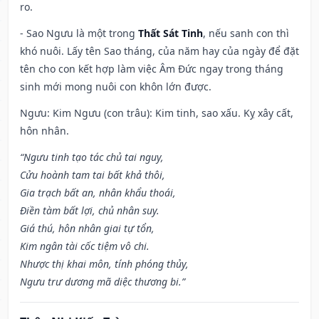
ro.
- Sao Ngưu là một trong
Thất Sát Tinh
, nếu sanh con thì
khó nuôi. Lấy tên Sao tháng, của năm hay của ngày để đặt
tên cho con kết hợp làm việc Âm Đức ngay trong tháng
sinh mới mong nuôi con khôn lớn được.
Ngưu: Kim Ngưu (con trâu): Kim tinh, sao xấu. Kỵ xây cất,
hôn nhân.
“Ngưu tinh tạo tác chủ tai nguy,
Cửu hoành tam tai bất khả thôi,
Gia trạch bất an, nhân khẩu thoái,
Điền tàm bất lợi, chủ nhân suy.
Giá thú, hôn nhân giai tự tổn,
Kim ngân tài cốc tiệm vô chi.
Nhược thị khai môn, tính phóng thủy,
Ngưu trư dương mã diệc thương bi.”