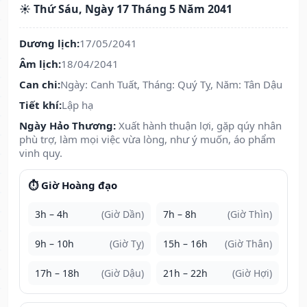
☀️ Thứ Sáu, Ngày 17 Tháng 5 Năm 2041
Dương lịch:
17/05/2041
Âm lịch:
18/04/2041
Can chi:
Ngày: Canh Tuất, Tháng: Quý Tỵ, Năm: Tân Dậu
Tiết khí:
Lập hạ
Ngày Hảo Thương:
Xuất hành thuận lợi, gặp qúy nhân
phù trợ, làm mọi việc vừa lòng, như ý muốn, áo phẩm
vinh quy.
⏱️ Giờ Hoàng đạo
3h – 4h
(Giờ Dần)
7h – 8h
(Giờ Thìn)
9h – 10h
(Giờ Tỵ)
15h – 16h
(Giờ Thân)
17h – 18h
(Giờ Dậu)
21h – 22h
(Giờ Hợi)