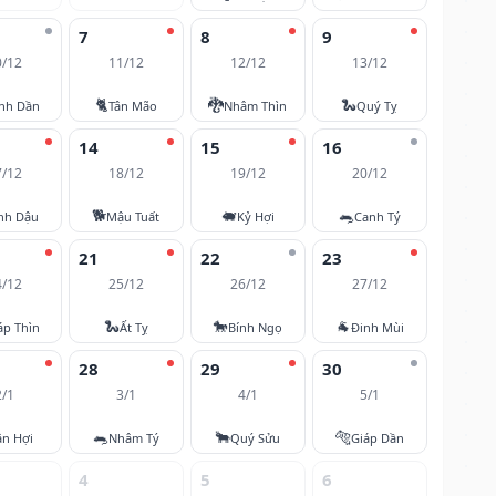
7
8
9
0/12
11/12
12/12
13/12
🐈
🐉
🐍
nh Dần
Tân Mão
Nhâm Thìn
Quý Tỵ
14
15
16
7/12
18/12
19/12
20/12
🐕
🐖
🐀
nh Dậu
Mậu Tuất
Kỷ Hợi
Canh Tý
21
22
23
4/12
25/12
26/12
27/12
🐍
🐎
🐐
áp Thìn
Ất Tỵ
Bính Ngọ
Đinh Mùi
28
29
30
2/1
3/1
4/1
5/1
🐀
🐂
🐅
ân Hợi
Nhâm Tý
Quý Sửu
Giáp Dần
4
5
6