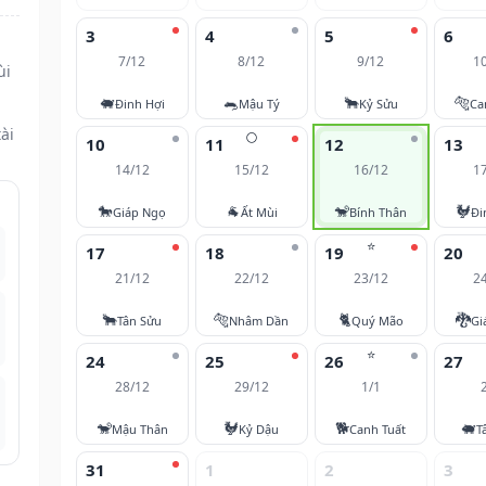
3
4
5
6
7/12
8/12
9/12
1
ùi
🐖
🐀
🐂
🐅
Đinh Hợi
Mậu Tý
Kỷ Sửu
Ca
ài
🌕
10
11
12
13
14/12
15/12
16/12
1
🐎
🐐
🐒
🐓
Giáp Ngọ
Ất Mùi
Bính Thân
Đi
⭐
17
18
19
20
21/12
22/12
23/12
2
🐂
🐅
🐈
🐉
Tân Sửu
Nhâm Dần
Quý Mão
Gi
⭐
24
25
26
27
28/12
29/12
1/1
🐒
🐓
🐕
🐖
Mậu Thân
Kỷ Dậu
Canh Tuất
T
31
1
2
3