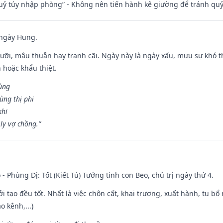
quỷ túy nhập phòng” - Không nên tiến hành kê giường để tránh q
 ngày Hung.
ỡi, mâu thuẫn hay tranh cãi. Ngày này là ngày xấu, mưu sự khó thà
 hoặc khẩu thiệt.
cùng
ùng thị phi
khi
ly vợ chồng.”
 - Phùng Dị: Tốt (Kiết Tú) Tướng tinh con Beo, chủ trị ngày thứ 4.
ởi tạo đều tốt. Nhất là việc chôn cất, khai trương, xuất hành, tu bổ
 kênh,...)