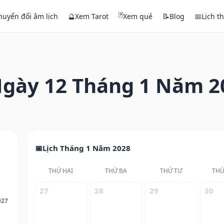
🃏
huyển đổi âm lịch
🔮
Xem Tarot
Xem quẻ
📝
Blog
📅
Lịch t
gày 12 Tháng 1 Năm 2
Lịch Tháng 1 Năm 2028
THỨ HAI
THỨ BA
THỨ TƯ
THỨ
27
28
29
30
027