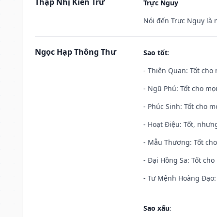
Thập Nhị Kiến Trừ
Trực Nguy
Nói đến Trực Nguy là 
Ngọc Hạp Thông Thư
Sao tốt
:
- Thiên Quan: Tốt cho 
- Ngũ Phú: Tốt cho mọi
- Phúc Sinh: Tốt cho mọ
- Hoạt Điệu: Tốt, nhưn
- Mẫu Thương: Tốt cho 
- Đại Hồng Sa: Tốt cho 
- Tư Mệnh Hoàng Đạo: 
Sao xấu
: