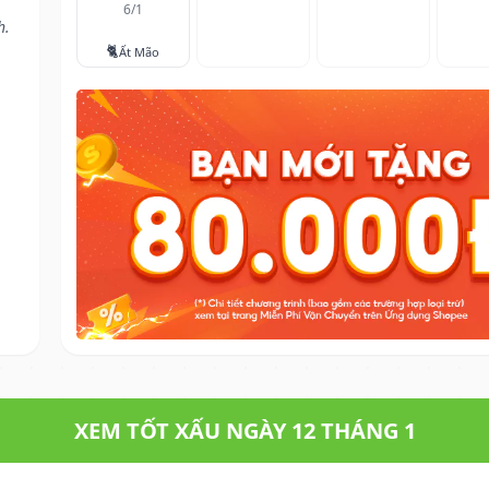
6/1
h.
🐈
Ất Mão
XEM TỐT XẤU NGÀY 12 THÁNG 1