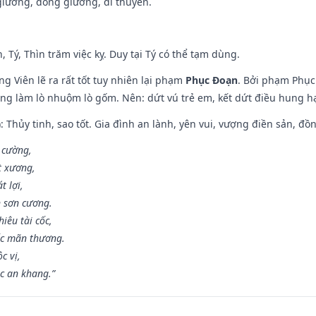
t giường, đóng giường, đi thuyền.
, Tý, Thìn trăm việc kỵ. Duy tại Tý có thể tạm dùng.
g Viên lẽ ra rất tốt tuy nhiên lại phạm
Phục Đoạn
. Bởi phạm Phục 
ông làm lò nhuộm lò gốm. Nên: dứt vú trẻ em, kết dứt điều hung hại
: Thủy tinh, sao tốt. Gia đình an lành, yên vui, vượng điền sản, đồ
o cường,
t xương,
t lợi,
 sơn cương.
iêu tài cốc,
ốc mãn thương.
c vị,
c an khang.”