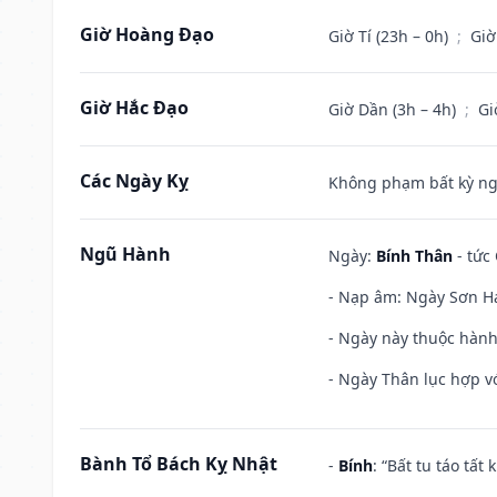
Giờ Hoàng Đạo
Giờ Tí (23h – 0h)
;
Giờ
Giờ Hắc Đạo
Giờ Dần (3h – 4h)
;
Gi
Các Ngày Kỵ
Không phạm bất kỳ ngày
Ngũ Hành
Ngày:
Bính Thân
- tức
- Nạp âm: Ngày Sơn Hạ
- Ngày này thuộc hành
- Ngày Thân lục hợp vớ
Bành Tổ Bách Kỵ Nhật
-
Bính
: “Bất tu táo tấ