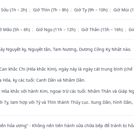
 Sửu (1h – 2h)
;
Giờ Thìn (7h – 8h)
;
Giờ Tỵ (9h – 10h)
;
Giờ Mùi (
ờ Mão (5h – 6h)
;
Giờ Ngọ (11h – 12h)
;
Giờ Thân (15h – 16h)
;
Gi
 Nguyệt kỵ, Nguyệt tận, Tam Nương, Dương Công Kỵ Nhật nào.
 Can khắc Chi (Hỏa khắc Kim), ngày này là ngày cát trung bình (chế 
 Hỏa, kỵ các tuổi: Canh Dần và Nhâm Dần.
 Hỏa khắc với hành Kim, ngoại trừ các tuổi: Nhâm Thân và Giáp N
i Tỵ, tam hợp với Tý và Thìn thành Thủy cục. Xung Dần, hình Dần, h
t kiến hỏa ương” - Không nên tiến hành sửa chữa bếp để tránh bị hỏa