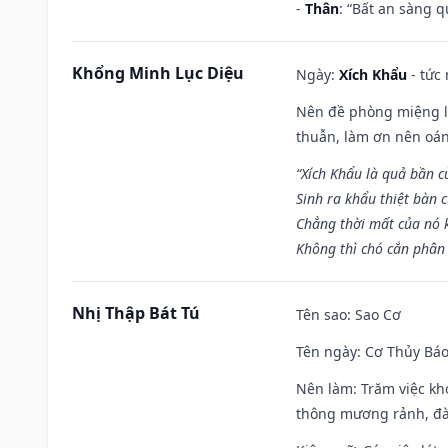
-
Thân
: “Bất an sàng 
Khổng Minh Lục Diệu
Ngày:
Xích Khẩu
- tức
Nên đề phòng miệng lư
thuẫn, làm ơn nên oán
“Xích Khẩu là quả bần 
Sinh ra khẩu thiệt bàn c
Chẳng thời mất của nó 
Không thì chó cắn phân 
Nhị Thập Bát Tú
Tên sao
: Sao Cơ
Tên ngày
: Cơ Thủy Báo
Nên làm
: Trăm việc kh
thông mương rảnh, đào