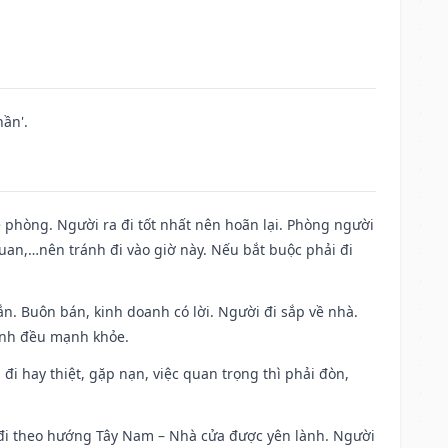
ần'.
ề phòng. Người ra đi tốt nhất nên hoãn lại. Phòng người
uan,…nên tránh đi vào giờ này. Nếu bắt buộc phải đi
n. Buôn bán, kinh doanh có lời. Người đi sắp về nhà.
đình đều mạnh khỏe.
a đi hay thiệt, gặp nạn, việc quan trọng thì phải đòn,
i đi theo hướng Tây Nam – Nhà cửa được yên lành. Người