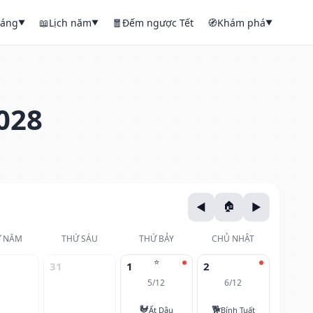
háng
📖
Lịch năm
🧧
Đếm ngược Tết
🧭
Khám phá
▼
▼
▼
028
 NĂM
THỨ SÁU
THỨ BẢY
CHỦ NHẬT
⭐
31
1
2
5/12
6/12
🐓
🐕
Ất Dậu
Bính Tuất