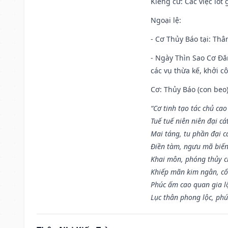
Kiêng cữ
: Các việc ló
Ngoại lệ
:
- Cơ Thủy Báo tại: Thân
- Ngày Thìn Sao Cơ Đăn
các vụ thừa kế, khởi c
Cơ: Thủy Báo (con beo)
“Cơ tinh tạo tác chủ ca
Tuế tuế niên niên đại cá
Mai táng, tu phần đại cá
Điền tàm, ngưu mã biến
Khai môn, phóng thủy ch
Khiếp mãn kim ngân, c
Phúc ấm cao quan gia lộ
Lục thân phong lộc, phú