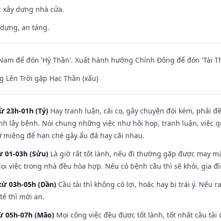
ệc xây dựng nhà cửa.
 dựng, an táng.
am để đón 'Hỷ Thần'. Xuất hành hướng Chính Đông để đón 'Tài Th
 Lên Trời gặp Hạc Thần (xấu)
ừ 23h-01h (Tý)
Hay tranh luận, cãi cọ, gây chuyện đói kém, phải đ
nh lây bệnh. Nói chung những việc như hội họp, tranh luận, việc q
iữ miệng để hạn ché gây ẩu đả hay cãi nhau.
ừ 01-03h (Sửu)
Là giờ rất tốt lành, nếu đi thường gặp được may mắ
ọi việc trong nhà đều hòa hợp. Nếu có bệnh cầu thì sẽ khỏi, gia 
từ 03h-05h (Dần)
Cầu tài thì không có lợi, hoặc hay bị trái ý. Nếu r
ế thì mới an.
từ 05h-07h (Mão)
Mọi công việc đều được tốt lành, tốt nhất cầu tà