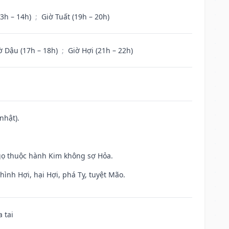
13h – 14h)
;
Giờ Tuất (19h – 20h)
ờ Dậu (17h – 18h)
;
Giờ Hợi (21h – 22h)
nhật).
gọ thuộc hành Kim không sợ Hỏa.
ình Hợi, hại Hợi, phá Tỵ, tuyệt Mão.
 tai