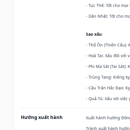
- Tục Thế: Tốt cho mọi 
- Dân Nhật: Tốt cho mọ
Sao xấu
:
- Thổ Ôn (Thiên Cẩu): K
- Hoả Tai: Xấu đối với 
- Phi Ma Sát (Tai Sát): 
- Trùng Tang: Kiêng kỵ
- Câu Trận Hắc Đạo: Kỵ
- Quả Tú: Xấu với việc g
Hướng xuất hành
Xuất hành hướng Đông
Tránh xuất hành hướn