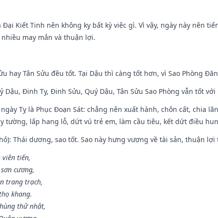
à Đại Kiết Tinh nên không kỵ bất kỳ việc gì. Vì vậy, ngày này nên t
c nhiều may mắn và thuận lợi.
ửu hay Tân Sửu đều tốt. Tại Dậu thì càng tốt hơn, vì Sao Phòng Đăn
Kỷ Dậu, Đinh Tỵ, Đinh Sửu, Quý Dậu, Tân Sửu Sao Phòng vẫn tốt với mọ
ngày Tỵ là Phục Đoạn Sát: chẳng nên xuất hành, chôn cất, chia lãn
 tường, lấp hang lỗ, dứt vú trẻ em, làm cầu tiêu, kết dứt điều hun
ỏ): Thái dương, sao tốt. Sao này hưng vượng về tài sản, thuận lợi 
 viên tiến,
 sơn cương,
n trang trạch,
thọ khang.
hùng thử nhật,