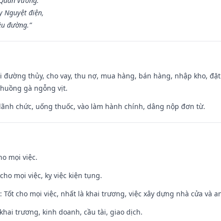
 Quân vương.
y Nguyệt điện,
ều đường.”
đi đường thủy, cho vay, thu nợ, mua hàng, bán hàng, nhập kho, đặt
chuồng gà ngỗng vịt.
 lãnh chức, uống thuốc, vào làm hành chính, dâng nộp đơn từ.
ho mọi việc.
cho mọi việc, kỵ việc kiện tụng.
: Tốt cho mọi việc, nhất là khai trương, việc xây dựng nhà cửa và a
 khai trương, kinh doanh, cầu tài, giao dịch.