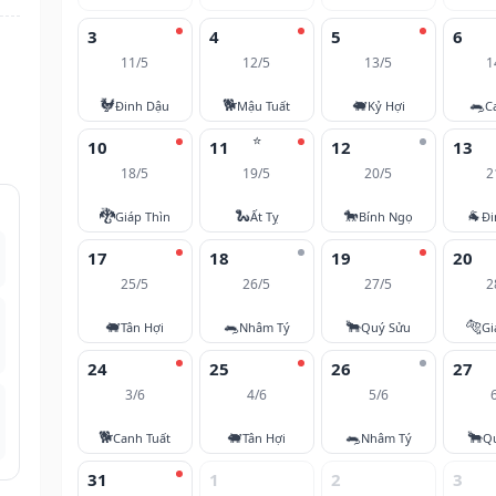
3
4
5
6
11/5
12/5
13/5
1
🐓
🐕
🐖
🐀
Đinh Dậu
Mậu Tuất
Kỷ Hợi
C
⭐
10
11
12
13
18/5
19/5
20/5
2
🐉
🐍
🐎
🐐
Giáp Thìn
Ất Tỵ
Bính Ngọ
Đi
17
18
19
20
25/5
26/5
27/5
2
🐖
🐀
🐂
🐅
Tân Hợi
Nhâm Tý
Quý Sửu
Gi
24
25
26
27
3/6
4/6
5/6
🐕
🐖
🐀
🐂
Canh Tuất
Tân Hợi
Nhâm Tý
Q
31
1
2
3