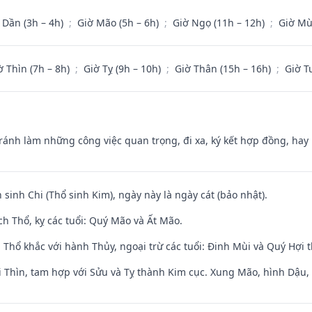
 Dần (3h – 4h)
;
Giờ Mão (5h – 6h)
;
Giờ Ngọ (11h – 12h)
;
Giờ Mù
ờ Thìn (7h – 8h)
;
Giờ Tỵ (9h – 10h)
;
Giờ Thân (15h – 16h)
;
Giờ T
Tránh làm những công việc quan trọng, đi xa, ký kết hợp đồng, hay 
 sinh Chi (Thổ sinh Kim), ngày này là ngày cát (bảo nhật).
h Thổ, kỵ các tuổi: Quý Mão và Ất Mão.
 Thổ khắc với hành Thủy, ngoại trừ các tuổi: Đinh Mùi và Quý Hợi
 Thìn, tam hợp với Sửu và Tỵ thành Kim cục. Xung Mão, hình Dậu, h