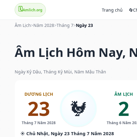
🗓️
Trang chủ
🔄
C
Amlich.org
Âm Lịch
>
Năm 2028
>
Tháng 7
>
Ngày 23
Âm Lịch Hôm Nay, N
Ngày Kỷ Dậu, Tháng Kỷ Mùi, Năm Mậu Thân
DƯƠNG LỊCH
ÂM LỊCH
23
2
🐓
Tháng 7 Năm 2028
Tháng 6 Năm 20
☀️ Chủ Nhật, Ngày 23 Tháng 7 Năm 2028