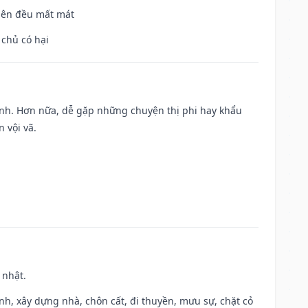
 bên đều mất mát
 chủ có hại
ành. Hơn nữa, dễ gặp những chuyện thị phi hay khẩu
 vội vã.
 nhật.
ành, xây dựng nhà, chôn cất, đi thuyền, mưu sự, chặt cỏ