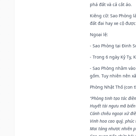
phá đất và cả cắt áo.
Kiêng cữ
: Sao Phòng l
đất đai hay xe cộ đượ
Ngoại lệ
:
- Sao Phòng tại Đinh S
- Trong 6 ngày Kỷ Tỵ, 
- Sao Phòng nhằm vào 
gốm. Tuy nhiên nên xây
Phòng Nhật Thố (con th
“Phòng tinh tạo tác điền
Huyết tài ngưu mã biến
Cánh chiêu ngoại xứ điề
Vinh hoa cao quý, phúc 
Mai táng nhược nhiên p