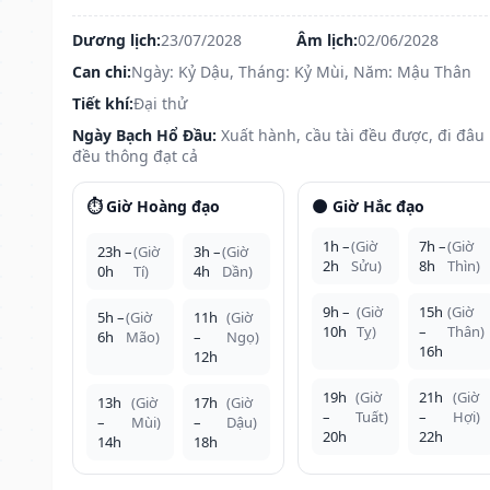
Dương lịch:
23/07/2028
Âm lịch:
02/06/2028
Can chi:
Ngày: Kỷ Dậu, Tháng: Kỷ Mùi, Năm: Mậu Thân
Tiết khí:
Đại thử
Ngày Bạch Hổ Đầu:
Xuất hành, cầu tài đều được, đi đâu
đều thông đạt cả
⏱️ Giờ Hoàng đạo
🌑 Giờ Hắc đạo
1h –
(Giờ
7h –
(Giờ
23h –
(Giờ
3h –
(Giờ
2h
Sửu)
8h
Thìn)
0h
Tí)
4h
Dần)
9h –
(Giờ
15h
(Giờ
5h –
(Giờ
11h
(Giờ
10h
Tỵ)
–
Thân)
6h
Mão)
–
Ngọ)
16h
12h
19h
(Giờ
21h
(Giờ
13h
(Giờ
17h
(Giờ
–
Tuất)
–
Hợi)
–
Mùi)
–
Dậu)
20h
22h
14h
18h