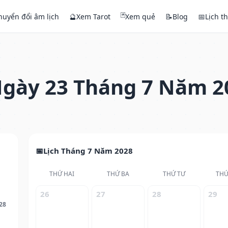
🃏
huyển đổi âm lịch
🔮
Xem Tarot
Xem quẻ
📝
Blog
📅
Lịch t
gày 23 Tháng 7 Năm 2
Lịch Tháng 7 Năm 2028
THỨ HAI
THỨ BA
THỨ TƯ
THỨ
26
27
28
29
28