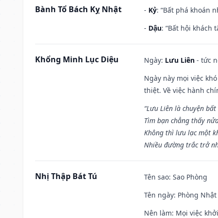
Bành Tổ Bách Kỵ Nhật
-
Kỷ
: “Bất phá khoán 
-
Dậu
: “Bất hội khách
Khổng Minh Lục Diệu
Ngày:
Lưu Liên
- tức 
Ngày này mọi việc khó
thiệt. Về việc hành ch
“Lưu Liên là chuyện bất
Tìm bạn chẳng thấy nử
Không thì lưu lạc một k
Nhiều đường trắc trở nh
Nhị Thập Bát Tú
Tên sao
: Sao Phòng
Tên ngày
: Phòng Nhật 
Nên làm
: Mọi việc khở