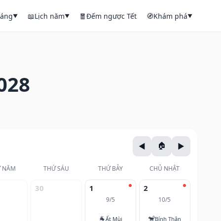
háng
📖
Lịch năm
🧧
Đếm ngược Tết
🧭
Khám phá
▼
▼
▼
028
 NĂM
THỨ SÁU
THỨ BẢY
CHỦ NHẬT
30
1
2
9/5
10/5
🐐
🐒
Ất Mùi
Bính Thân