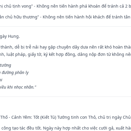
nhị chủ tịnh vong” - Không nên tiến hành phá khoán để tránh cả 2
 tân chủ hữu thương” - Không nên tiến hành hội khách để tránh tân
ngày Hung.
 thành, dễ bị trễ nải hay gặp chuyện dây dưa nên rất khó hoàn th
ính, luật pháp, giấy tờ, ký kết hợp đồng, dâng nộp đơn từ không nên
 tường
a đường phân ly
hi
iều khi nhọc nhằn.”
Thố - Cảnh Yêm: Tốt (Kiết Tú) Tướng tinh con Thỏ, chủ trị ngày Chủ
i công tạo tác đều tốt. Ngày này hợp nhất cho việc cưới gả, xuất h