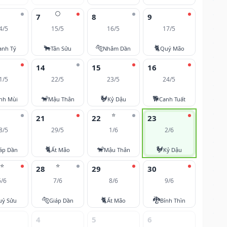
🌕
7
8
9
4/5
15/5
16/5
17/5
🐂
🐅
🐈
anh Tý
Tân Sửu
Nhâm Dần
Quý Mão
14
15
16
1/5
22/5
23/5
24/5
🐒
🐓
🐕
nh Mùi
Mậu Thân
Kỷ Dậu
Canh Tuất
⭐
21
22
23
8/5
29/5
1/6
2/6
🐈
🐒
🐓
áp Dần
Ất Mão
Mậu Thân
Kỷ Dậu
⭐
⭐
28
29
30
6/6
7/6
8/6
9/6
🐅
🐈
🐉
uý Sửu
Giáp Dần
Ất Mão
Bính Thìn
4
5
6