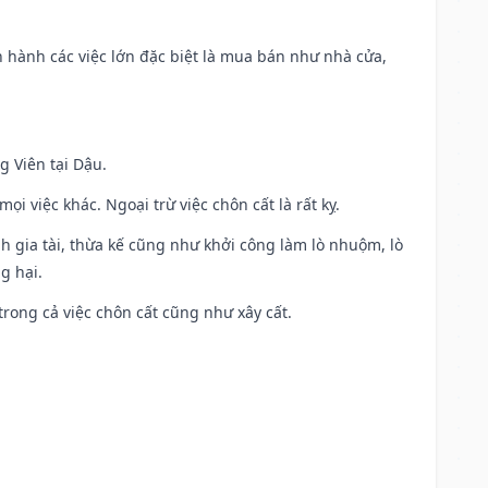
iến hành các việc lớn đặc biệt là mua bán như nhà cửa,
g Viên tại Dậu.
i việc khác. Ngoại trừ việc chôn cất là rất kỵ.
h gia tài, thừa kế cũng như khởi công làm lò nhuộm, lò
g hại.
trong cả việc chôn cất cũng như xây cất.