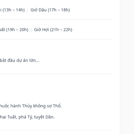
i (13h – 14h)
;
Giờ Dậu (17h – 18h)
uất (19h – 20h)
;
Giờ Hợi (21h – 22h)
bắt đầu dự án lớn...
 thuộc hành Thủy không sợ Thổ.
ại Tuất, phá Tý, tuyệt Dần.