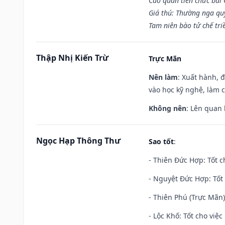
Cao quan tiến chức bái
Giá thú: Thường nga qu
Tam niên bào tử chế tri
Thập Nhị Kiến Trừ
Trực Mãn
Nên làm
: Xuất hành, 
vào học kỹ nghệ, làm 
Không nên
: Lên quan
Ngọc Hạp Thông Thư
Sao tốt
:
- Thiên Đức Hợp: Tốt c
- Nguyệt Đức Hợp: Tốt 
- Thiên Phú (Trực Mãn)
- Lộc Khố: Tốt cho việc