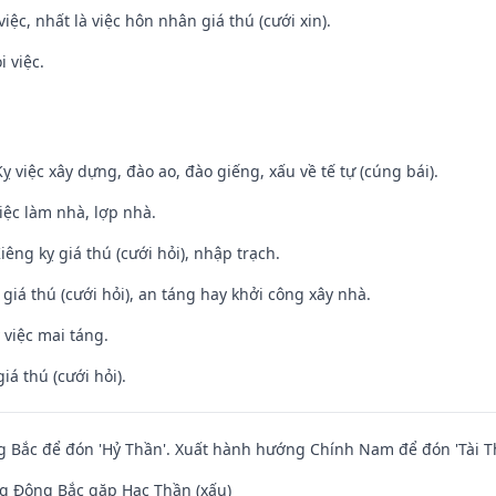
việc, nhất là việc hôn nhân giá thú (cưới xin).
i việc.
ỵ việc xây dựng, đào ao, đào giếng, xấu về tế tự (cúng bái).
việc làm nhà, lợp nhà.
Kiêng kỵ giá thú (cưới hỏi), nhập trạch.
 giá thú (cưới hỏi), an táng hay khởi công xây nhà.
 việc mai táng.
iá thú (cưới hỏi).
 Bắc để đón 'Hỷ Thần'. Xuất hành hướng Chính Nam để đón 'Tài T
g Đông Bắc gặp Hạc Thần (xấu)