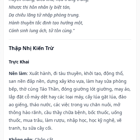
Nhược thị hôn nhân ly biệt tán,
Dạ chiêu lãng tử nhập phòng trung.
Hành thuyền tắc định tạo hướng một,
Cánh sinh lung ách, tử tôn cùng.”
Thập Nhị Kiến Trừ
Trực Khai
Nên làm
: Xuất hành, đi tàu thuyền, khởi tạo, động thổ,
san nền đắp nền, dựng xây kho vựa, làm hay sửa phòng
bếp, thờ cúng Táo Thần, đóng giường lót giường, may áo,
lắp đặt cỗ máy dệt hay các loại máy, cấy lúa gặt lúa, đào
ao giếng, tháo nước, các việc trong vụ chăn nuôi, mở
thông hào rãnh, cầu thầy chữa bệnh, bốc thuốc, uống
thuốc, mua trâu, làm rượu, nhập học, học kỹ nghệ, vẽ
tranh, tu sửa cây cối.
Không nên
: Chôn cất