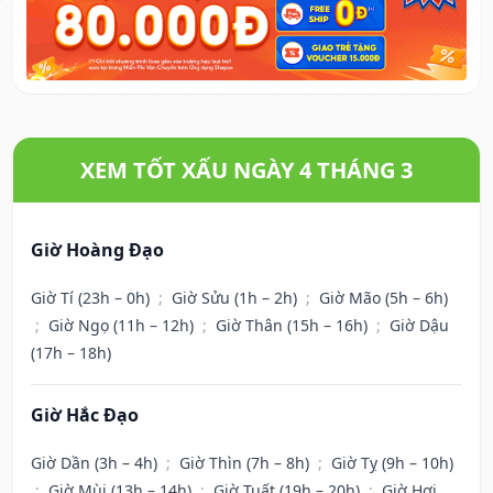
XEM TỐT XẤU NGÀY 4 THÁNG 3
Giờ Hoàng Đạo
Giờ Tí (23h – 0h)
;
Giờ Sửu (1h – 2h)
;
Giờ Mão (5h – 6h)
;
Giờ Ngọ (11h – 12h)
;
Giờ Thân (15h – 16h)
;
Giờ Dậu
(17h – 18h)
Giờ Hắc Đạo
Giờ Dần (3h – 4h)
;
Giờ Thìn (7h – 8h)
;
Giờ Tỵ (9h – 10h)
;
Giờ Mùi (13h – 14h)
;
Giờ Tuất (19h – 20h)
;
Giờ Hợi