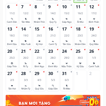
6
7
8
9
10
11
12
11/2
12/2
13/2
14/2
15/2
16/2
17/2
🐅
🐈
🐉
🐍
🐎
🐐
🐒
Canh Dần
Tân Mão
Nhâm Thìn
Quý Tỵ
Giáp Ngọ
Ất Mùi
Bính Thân
13
14
15
16
17
18
19
18/2
19/2
20/2
21/2
22/2
23/2
24/2
🐓
🐕
🐖
🐀
🐂
🐅
🐈
Đinh Dậu
Mậu Tuất
Kỷ Hợi
Canh Tý
Tân Sửu
Nhâm Dần
Quý Mão
20
21
22
23
24
25
26
25/2
26/2
27/2
28/2
29/2
30/2
1/3
🐉
🐍
🐎
🐐
🐒
🐓
🐕
Giáp Thìn
Ất Tỵ
Bính Ngọ
Đinh Mùi
Mậu Thân
Kỷ Dậu
Canh Tuất
27
28
29
30
31
1
2
2/3
3/3
4/3
5/3
6/3
🐖
🐀
🐂
🐅
🐈
Tân Hợi
Nhâm Tý
Quý Sửu
Giáp Dần
Ất Mão