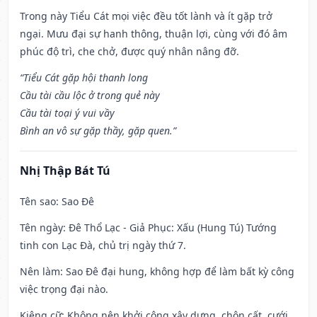
Trong này Tiểu Cát mọi việc đều tốt lành và ít gặp trở
ngại. Mưu đại sự hanh thông, thuận lợi, cùng với đó âm
phúc độ trì, che chở, được quý nhân nâng đỡ.
“Tiểu Cát gặp hội thanh long
Cầu tài cầu lộc ở trong quẻ này
Cầu tài toại ý vui vầy
Bình an vô sự gặp thầy, gặp quen.”
Nhị Thập Bát Tú
Tên sao
: Sao Đê
Tên ngày
: Đê Thổ Lạc - Giả Phục: Xấu (Hung Tú) Tướng
tinh con Lạc Đà, chủ trị ngày thứ 7.
Nên làm
: Sao Đê đại hung, không hợp để làm bất kỳ công
việc trọng đại nào.
Kiêng cữ
: Không nên khởi công xây dựng, chôn cất, cưới