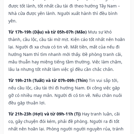
được tốt lành, tốt nhất cầu tài đi theo hướng Tây Nam –
Nhà cửa được yên lành. Người xuất hành thì đều bình
yên.
Từ 17h-19h (Dậu) và từ 05h-07h (Mão)
Mưu sự khó
thành, cầu lộc, cầu tài mờ mịt. Kiện cáo tốt nhất nên hoãn
lại. Người đi xa chưa có tin về. Mất tiền, mất của nếu đi
hướng Nam thì tìm nhanh mới thấy. Đề phòng tranh cãi,
mâu thuẫn hay miệng tiếng tầm thường. Việc làm chậm,
lâu la nhưng tốt nhất làm việc gì đều cần chắc chắn.
Từ 19h-21h (Tuất) và từ 07h-09h (Thìn)
Tin vui sắp tới,
nếu cầu lộc, cầu tài thì đi hướng Nam. Đi công việc gặp
gỡ có nhiều may mắn. Người đi có tin về. Nếu chăn nuôi
đều gặp thuận lợi.
Từ 21h-23h (Hợi) và từ 09h-11h (Tị)
Hay tranh luận, cãi
cọ, gây chuyện đói kém, phải đề phòng. Người ra đi tốt
nhất nên hoãn lại. Phòng người người nguyền rủa, tránh