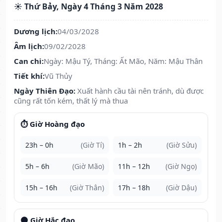
☀️ Thứ Bảy, Ngày 4 Tháng 3 Năm 2028
Dương lịch:
04/03/2028
Âm lịch:
09/02/2028
Can chi:
Ngày: Mậu Tý, Tháng: Ất Mão, Năm: Mậu Thân
Tiết khí:
Vũ Thủy
Ngày Thiên Đạo:
Xuất hành cầu tài nên tránh, dù được
cũng rất tốn kém, thất lý mà thua
⏱️ Giờ Hoàng đạo
23h – 0h
(Giờ Tí)
1h – 2h
(Giờ Sửu)
5h – 6h
(Giờ Mão)
11h – 12h
(Giờ Ngọ)
15h – 16h
(Giờ Thân)
17h – 18h
(Giờ Dậu)
🌑 Giờ Hắc đạo