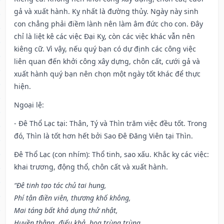
gả và xuất hành. Kỵ nhất là đường thủy. Ngày này sinh
con chẳng phải điềm lành nên làm âm đức cho con. Đây
chỉ là liệt kê các việc Đại Kỵ, còn các việc khác vẫn nên
kiêng cữ. Vì vậy, nếu quý bạn có dự định các công việc
liên quan đến khởi công xây dựng, chôn cất, cưới gả và
xuất hành quý bạn nên chọn một ngày tốt khác để thực
hiện.
Ngoại lệ
:
- Đê Thổ Lạc tại: Thân, Tý và Thìn trăm việc đều tốt. Trong
đó, Thìn là tốt hơn hết bởi Sao Đê Đăng Viên tại Thìn.
Đê Thổ Lạc (con nhím): Thổ tinh, sao xấu. Khắc kỵ các việc:
khai trương, động thổ, chôn cất và xuất hành.
“Đê tinh tạo tác chủ tai hung,
Phí tận điền viên, thương khố không,
Mai táng bất khả dụng thử nhật,
Huyền thằng, điếu khả, họa trùng trùng,