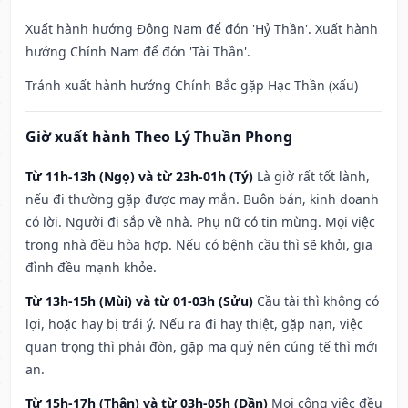
Xuất hành hướng Đông Nam để đón 'Hỷ Thần'. Xuất hành
hướng Chính Nam để đón 'Tài Thần'.
Tránh xuất hành hướng Chính Bắc gặp Hạc Thần (xấu)
Giờ xuất hành Theo Lý Thuần Phong
Từ 11h-13h (Ngọ) và từ 23h-01h (Tý)
Là giờ rất tốt lành,
nếu đi thường gặp được may mắn. Buôn bán, kinh doanh
có lời. Người đi sắp về nhà. Phụ nữ có tin mừng. Mọi việc
trong nhà đều hòa hợp. Nếu có bệnh cầu thì sẽ khỏi, gia
đình đều mạnh khỏe.
Từ 13h-15h (Mùi) và từ 01-03h (Sửu)
Cầu tài thì không có
lợi, hoặc hay bị trái ý. Nếu ra đi hay thiệt, gặp nạn, việc
quan trọng thì phải đòn, gặp ma quỷ nên cúng tế thì mới
an.
Từ 15h-17h (Thân) và từ 03h-05h (Dần)
Mọi công việc đều