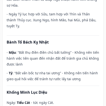
sợ Hỏa.
- Ngày Tý lục hợp với Sửu, tam hợp với Thìn và Thân
thành Thủy cục. Xung Ngọ, hình Mão, hại Mùi, phá Dậu,
tuyệt Tỵ.
Bành Tổ Bách Kỵ Nhật
-
Mậu
: “Bất thụ điền điền chủ bất tường” - Không nên tiến
hành việc liên quan đến nhận đất để tránh gia chủ không
được lành
-
Tý
: “Bất vấn bốc tự nhạ tai ương” - Không nên tiến hành
gieo quẻ hỏi việc để tránh tự rước lấy tai ương
Khổng Minh Lục Diệu
Ngày:
Tiểu Cát
- tức ngày Cát.