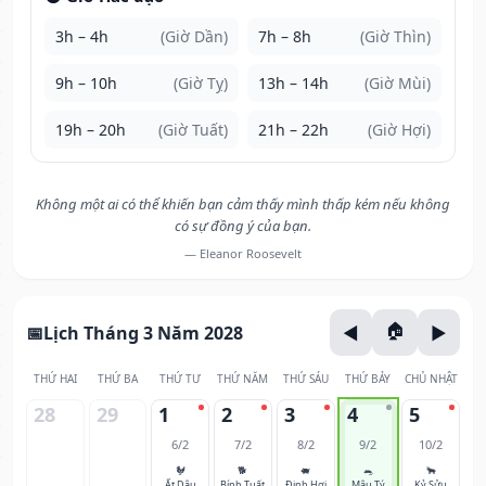
3h – 4h
(Giờ Dần)
7h – 8h
(Giờ Thìn)
9h – 10h
(Giờ Tỵ)
13h – 14h
(Giờ Mùi)
19h – 20h
(Giờ Tuất)
21h – 22h
(Giờ Hợi)
Không một ai có thể khiến bạn cảm thấy mình thấp kém nếu không
có sự đồng ý của bạn.
— Eleanor Roosevelt
Lịch Tháng 3 Năm 2028
THỨ HAI
THỨ BA
THỨ TƯ
THỨ NĂM
THỨ SÁU
THỨ BẢY
CHỦ NHẬT
28
29
1
2
3
4
5
6/2
7/2
8/2
9/2
10/2
🐓
🐕
🐖
🐀
🐂
Ất Dậu
Bính Tuất
Đinh Hợi
Mậu Tý
Kỷ Sửu