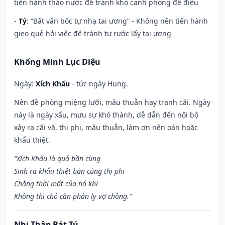
tiến hành tháo nước để tránh khó canh phòng đê điều
-
Tý
: “Bất vấn bốc tự nhạ tai ương” - Không nên tiến hành
gieo quẻ hỏi việc để tránh tự rước lấy tai ương
Khổng Minh Lục Diệu
Ngày:
Xích Khẩu
- tức ngày Hung.
Nên đề phòng miệng lưỡi, mâu thuẫn hay tranh cãi. Ngày
này là ngày xấu, mưu sự khó thành, dễ dẫn đến nội bộ
xảy ra cãi vã, thị phi, mâu thuẫn, làm ơn nên oán hoặc
khẩu thiệt.
“Xích Khẩu là quả bần cùng
Sinh ra khẩu thiệt bàn cùng thị phi
Chẳng thời mất của nó khi
Không thì chó cắn phân ly vợ chồng.”
Nhị Thập Bát Tú