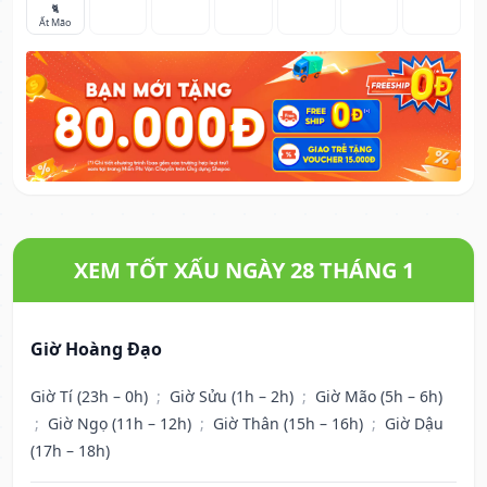
🐈
Ất Mão
XEM TỐT XẤU NGÀY 28 THÁNG 1
Giờ Hoàng Đạo
Giờ Tí (23h – 0h)
;
Giờ Sửu (1h – 2h)
;
Giờ Mão (5h – 6h)
;
Giờ Ngọ (11h – 12h)
;
Giờ Thân (15h – 16h)
;
Giờ Dậu
(17h – 18h)