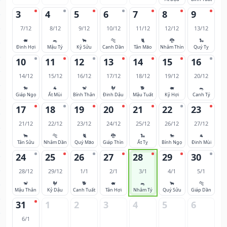
3
4
5
6
7
8
9
7/12
8/12
9/12
10/12
11/12
12/12
13/12
🐖
🐀
🐂
🐅
🐈
🐉
🐍
Đinh Hợi
Mậu Tý
Kỷ Sửu
Canh Dần
Tân Mão
Nhâm Thìn
Quý Tỵ
10
11
12
13
14
15
16
14/12
15/12
16/12
17/12
18/12
19/12
20/12
🐎
🐐
🐒
🐓
🐕
🐖
🐀
Giáp Ngọ
Ất Mùi
Bính Thân
Đinh Dậu
Mậu Tuất
Kỷ Hợi
Canh Tý
17
18
19
20
21
22
23
21/12
22/12
23/12
24/12
25/12
26/12
27/12
🐂
🐅
🐈
🐉
🐍
🐎
🐐
Tân Sửu
Nhâm Dần
Quý Mão
Giáp Thìn
Ất Tỵ
Bính Ngọ
Đinh Mùi
24
25
26
27
28
29
30
28/12
29/12
1/1
2/1
3/1
4/1
5/1
🐒
🐓
🐕
🐖
🐀
🐂
🐅
Mậu Thân
Kỷ Dậu
Canh Tuất
Tân Hợi
Nhâm Tý
Quý Sửu
Giáp Dần
31
1
2
3
4
5
6
6/1