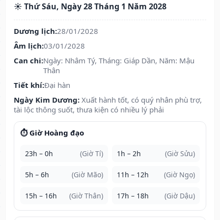
☀️ Thứ Sáu, Ngày 28 Tháng 1 Năm 2028
Dương lịch:
28/01/2028
Âm lịch:
03/01/2028
Can chi:
Ngày: Nhâm Tý, Tháng: Giáp Dần, Năm: Mậu
Thân
Tiết khí:
Đại hàn
Ngày Kim Dương:
Xuất hành tốt, có quý nhân phù trợ,
tài lộc thông suốt, thưa kiện có nhiều lý phải
⏱️ Giờ Hoàng đạo
23h – 0h
(Giờ Tí)
1h – 2h
(Giờ Sửu)
5h – 6h
(Giờ Mão)
11h – 12h
(Giờ Ngọ)
15h – 16h
(Giờ Thân)
17h – 18h
(Giờ Dậu)