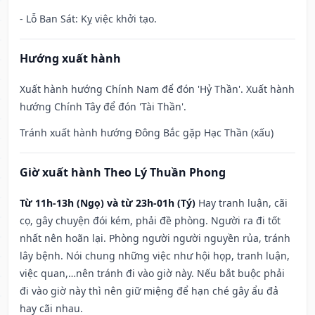
- Lỗ Ban Sát: Kỵ việc khởi tạo.
Hướng xuất hành
Xuất hành hướng Chính Nam để đón 'Hỷ Thần'. Xuất hành
hướng Chính Tây để đón 'Tài Thần'.
Tránh xuất hành hướng Đông Bắc gặp Hạc Thần (xấu)
Giờ xuất hành Theo Lý Thuần Phong
Từ 11h-13h (Ngọ) và từ 23h-01h (Tý)
Hay tranh luận, cãi
cọ, gây chuyện đói kém, phải đề phòng. Người ra đi tốt
nhất nên hoãn lại. Phòng người người nguyền rủa, tránh
lây bệnh. Nói chung những việc như hội họp, tranh luận,
việc quan,…nên tránh đi vào giờ này. Nếu bắt buộc phải
đi vào giờ này thì nên giữ miệng để hạn ché gây ẩu đả
hay cãi nhau.