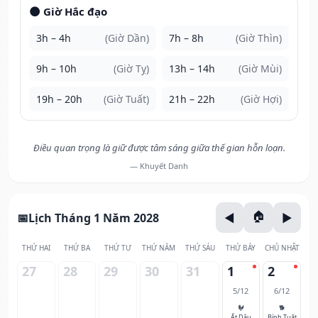
🌑 Giờ Hắc đạo
3h – 4h
(Giờ Dần)
7h – 8h
(Giờ Thìn)
9h – 10h
(Giờ Tỵ)
13h – 14h
(Giờ Mùi)
19h – 20h
(Giờ Tuất)
21h – 22h
(Giờ Hợi)
Điều quan trọng là giữ được tâm sáng giữa thế gian hỗn loạn.
— Khuyết Danh
Lịch Tháng 1 Năm 2028
THỨ HAI
THỨ BA
THỨ TƯ
THỨ NĂM
THỨ SÁU
THỨ BẢY
CHỦ NHẬT
27
28
29
30
31
1
2
5/12
6/12
🐓
🐕
Ất Dậu
Bính Tuất