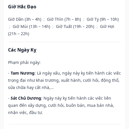
Giờ Hắc Đạo
Giờ Dần (3h – 4h)
;
Giờ Thìn (7h – 8h)
;
Giờ Tỵ (9h – 10h)
;
Giờ Mùi (13h – 14h)
;
Giờ Tuất (19h – 20h)
;
Giờ Hợi
(21h – 22h)
Các Ngày Kỵ
Phạm phải ngày:
-
Tam Nương
: Là ngày xấu, ngày này kỵ tiến hành các việc
trọng đại như khai trương, xuất hành, cưới hỏi, động thổ,
sửa chữa hay cất nhà,...
-
Sát Chủ Dương
: Ngày này kỵ tiến hành các việc liên
quan đến xây dựng, cưới hỏi, buôn bán, mua bán nhà,
nhận việc, đầu tư.