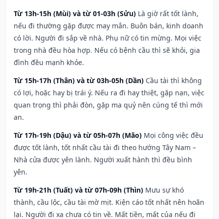
Từ 13h-15h (Mùi) và từ 01-03h (Sửu)
Là giờ rất tốt lành,
nếu đi thường gặp được may mắn. Buôn bán, kinh doanh
có lời. Người đi sắp về nhà. Phụ nữ có tin mừng. Mọi việc
trong nhà đều hòa hợp. Nếu có bệnh cầu thì sẽ khỏi, gia
đình đều mạnh khỏe.
Từ 15h-17h (Thân) và từ 03h-05h (Dần)
Cầu tài thì không
có lợi, hoặc hay bị trái ý. Nếu ra đi hay thiệt, gặp nạn, việc
quan trọng thì phải đòn, gặp ma quỷ nên cúng tế thì mới
an.
Từ 17h-19h (Dậu) và từ 05h-07h (Mão)
Mọi công việc đều
được tốt lành, tốt nhất cầu tài đi theo hướng Tây Nam –
Nhà cửa được yên lành. Người xuất hành thì đều bình
yên.
Từ 19h-21h (Tuất) và từ 07h-09h (Thìn)
Mưu sự khó
thành, cầu lộc, cầu tài mờ mịt. Kiện cáo tốt nhất nên hoãn
lại. Người đi xa chưa có tin về. Mất tiền, mất của nếu đi