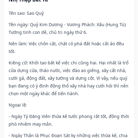
Tên sao
: Sao Quỷ
Tên ngày
: Quỷ Kim Dương - Vương Phách: Xấu (Hung Tú)
Tướng tinh con dê, chủ trị ngày thứ 6.
Nên làm
: Việc chôn cất, chặt cỏ phá đất hoặc cắt áo đều
tốt.
Kiêng cữ
: Khởi tạo bất kể việc chi cũng hại. Hại nhất là trổ
cửa dựng cửa, tháo nước, việc đào ao giếng, xây cất nhà,
cưới gả, động đất, xây tường và dựng cột. Vì vậy, nếu quý
bạn đang có ý định động thổ xây nhà hay cưới hỏi thì nên
chọn một ngày khác để tiến hành.
Ngoại lệ
:
- Ngày Tý Đăng Viên thừa kế tước phong rất tốt, đồng thời
phó nhiệm may mắn.
- Ngày Thân là Phục Đoạn Sát kỵ những việc thừa kế, chia