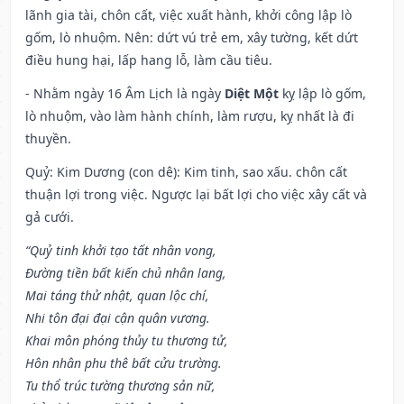
lãnh gia tài, chôn cất, việc xuất hành, khởi công lập lò
gốm, lò nhuộm. Nên: dứt vú trẻ em, xây tường, kết dứt
điều hung hại, lấp hang lỗ, làm cầu tiêu.
- Nhằm ngày 16 Âm Lịch là ngày
Diệt Một
kỵ lập lò gốm,
lò nhuộm, vào làm hành chính, làm rượu, kỵ nhất là đi
thuyền.
Quỷ: Kim Dương (con dê): Kim tinh, sao xấu. chôn cất
thuận lợi trong việc. Ngược lại bất lợi cho việc xây cất và
gả cưới.
“Quỷ tinh khởi tạo tất nhân vong,
Đường tiền bất kiến chủ nhân lang,
Mai táng thử nhật, quan lộc chí,
Nhi tôn đại đại cận quân vương.
Khai môn phóng thủy tu thương tử,
Hôn nhân phu thê bất cửu trường.
Tu thổ trúc tường thương sản nữ,