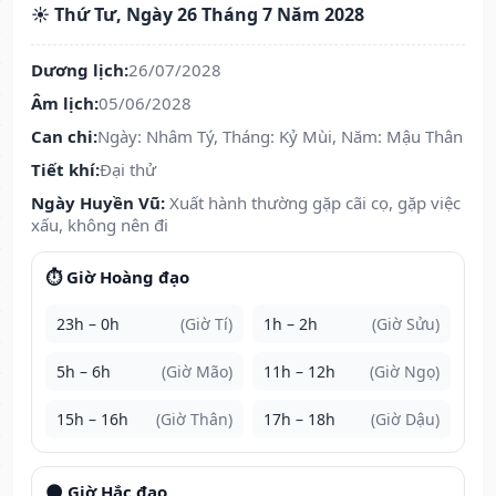
☀️ Thứ Tư, Ngày 26 Tháng 7 Năm 2028
Dương lịch:
26/07/2028
Âm lịch:
05/06/2028
Can chi:
Ngày: Nhâm Tý, Tháng: Kỷ Mùi, Năm: Mậu Thân
Tiết khí:
Đại thử
Ngày Huyền Vũ:
Xuất hành thường gặp cãi cọ, gặp việc
xấu, không nên đi
⏱️ Giờ Hoàng đạo
23h – 0h
(Giờ Tí)
1h – 2h
(Giờ Sửu)
5h – 6h
(Giờ Mão)
11h – 12h
(Giờ Ngọ)
15h – 16h
(Giờ Thân)
17h – 18h
(Giờ Dậu)
🌑 Giờ Hắc đạo