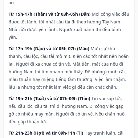
an.
Từ 15h-17h (Thân) và từ 03h-05h (Dần)
Mọi công việc đều
được tốt lành, tốt nhất cầu tài đi theo hướng Tây Nam –
Nhà cửa được yên lành. Người xuất hành thì đều bình
yên.
Từ 17h-19h (Dậu) và từ 05h-07h (Mão)
Mưu sự khó
thành, cầu lộc, cầu tài mờ mịt. Kiện cáo tốt nhất nên hoãn
lại. Người đi xa chưa có tin về. Mất tiền, mất của nếu đi
hướng Nam thì tìm nhanh mới thấy. Đề phòng tranh cãi,
mâu thuẫn hay miệng tiếng tầm thường. Việc làm chậm,
lâu la nhưng tốt nhất làm việc gì đều cần chắc chắn.
Từ 19h-21h (Tuất) và từ 07h-09h (Thìn)
Tin vui sắp tới,
nếu cầu lộc, cầu tài thì đi hướng Nam. Đi công việc gặp
gỡ có nhiều may mắn. Người đi có tin về. Nếu chăn nuôi
đều gặp thuận lợi.
Từ 21h-23h (Hợi) và từ 09h-11h (Tị)
Hay tranh luận, cãi