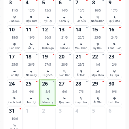
3
4
5
6
7
8
9
11/5
12/5
13/5
14/5
15/5
16/5
17/5
🐓
🐕
🐖
🐀
🐂
🐅
🐈
Đinh Dậu
Mậu Tuất
Kỷ Hợi
Canh Tý
Tân Sửu
Nhâm Dần
Quý Mão
10
11
12
13
14
15
16
18/5
19/5
20/5
21/5
22/5
23/5
24/5
🐉
🐍
🐎
🐐
🐒
🐓
🐕
Giáp Thìn
Ất Tỵ
Bính Ngọ
Đinh Mùi
Mậu Thân
Kỷ Dậu
Canh Tuất
17
18
19
20
21
22
23
25/5
26/5
27/5
28/5
29/5
1/6
2/6
🐖
🐀
🐂
🐅
🐈
🐒
🐓
Tân Hợi
Nhâm Tý
Quý Sửu
Giáp Dần
Ất Mão
Mậu Thân
Kỷ Dậu
24
25
26
27
28
29
30
3/6
4/6
5/6
6/6
7/6
8/6
9/6
🐕
🐖
🐀
🐂
🐅
🐈
🐉
Canh Tuất
Tân Hợi
Nhâm Tý
Quý Sửu
Giáp Dần
Ất Mão
Bính Thìn
31
1
2
3
4
5
6
10/6
🐍