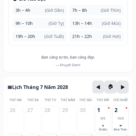
3h – 4h
(Giờ Dần)
7h – 8h
(Giờ Thìn)
9h – 10h
(Giờ Tỵ)
13h – 14h
(Giờ Mùi)
19h – 20h
(Giờ Tuất)
21h – 22h
(Giờ Hợi)
Bạn càng tự tin, bạn càng đẹp.
— Khuyết Danh
Lịch Tháng 7 Năm 2028
THỨ HAI
THỨ BA
THỨ TƯ
THỨ NĂM
THỨ SÁU
THỨ BẢY
CHỦ NHẬT
26
27
28
29
30
1
2
9/5
10/5
🐐
🐒
Ất Mùi
Bính Thân