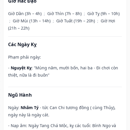
Giờ Hắc Đạo
Giờ Dần (3h – 4h)
;
Giờ Thìn (7h – 8h)
;
Giờ Tỵ (9h – 10h)
;
Giờ Mùi (13h – 14h)
;
Giờ Tuất (19h – 20h)
;
Giờ Hợi
(21h – 22h)
Các Ngày Kỵ
Phạm phải ngày:
-
Nguyệt Kỵ
: “Mùng năm, mười bốn, hai ba - Đi chơi còn
thiệt, nữa là đi buôn”
Ngũ Hành
Ngày:
Nhâm Tý
- tức Can Chi tương đồng ( cùng Thủy),
ngày này là ngày cát.
- Nạp âm: Ngày Tang Chá Mộc, kỵ các tuổi: Bính Ngọ và