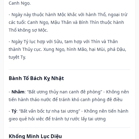
Canh Ngọ.
- Ngày này thuộc hành Mộc khắc với hành Thổ, ngoại trừ
các tuổi: Canh Ngọ, Mậu Thân và Bính Thìn thuộc hành
Thổ không sợ Mộc.
- Ngày Tý lục hợp với Sửu, tam hợp với Thìn và Thân
thành Thủy cục. Xung Ngọ, hình Mão, hại Mùi, phá Dậu,
tuyệt Tỵ.
Bành Tổ Bách Kỵ Nhật
-
Nhâm
: “Bất ương thủy nan canh đê phòng” - Không nên
tiến hành tháo nước để tránh khó canh phòng đê điều
-
Tý
: “Bất vấn bốc tự nhạ tai ương” - Không nên tiến hành
gieo quẻ hỏi việc để tránh tự rước lấy tai ương
Khổng Minh Lục Diệu