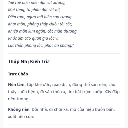
Tuế tuế niên niên đại cát xương,
Mai táng, tu phần đại cát lợi,
Điền tàm, ngưu mã biến sơn cương.
Khai môn, phóng thủy chiêu tài cốc,
Khiếp mãn kim ngân, cốc mãn thương.
Phúc ấm cao quan gia lộc vị,
Lục thân phong lộc, phúc an khang.”
Thập Nhị Kiến Trừ
Trực Chấp
Nên làm
: Lập khế ước, giao dịch, động thổ san nền, cầu
thầy chữa bệnh, đi săn thú cá, tìm bắt trộm cướp. Xây đắp
nền-tường.
Không nên
: Dời nhà, đi chơi xa, mở cửa hiệu buôn bán,
xuất tiền của.