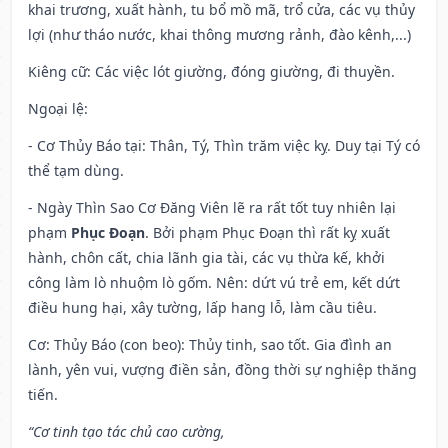
khai trương, xuất hành, tu bổ mồ mã, trổ cửa, các vụ thủy
lợi (như tháo nước, khai thông mương rảnh, đào kênh,...)
Kiêng cữ
: Các việc lót giường, đóng giường, đi thuyền.
Ngoại lệ
:
- Cơ Thủy Báo tại: Thân, Tý, Thìn trăm việc kỵ. Duy tại Tý có
thể tạm dùng.
- Ngày Thìn Sao Cơ Đăng Viên lẽ ra rất tốt tuy nhiên lại
phạm
Phục Đoạn
. Bởi phạm Phục Đoạn thì rất kỵ xuất
hành, chôn cất, chia lãnh gia tài, các vụ thừa kế, khởi
công làm lò nhuộm lò gốm. Nên: dứt vú trẻ em, kết dứt
điều hung hại, xây tường, lấp hang lỗ, làm cầu tiêu.
Cơ: Thủy Báo (con beo): Thủy tinh, sao tốt. Gia đình an
lành, yên vui, vượng điền sản, đồng thời sự nghiệp thăng
tiến.
“Cơ tinh tạo tác chủ cao cường,