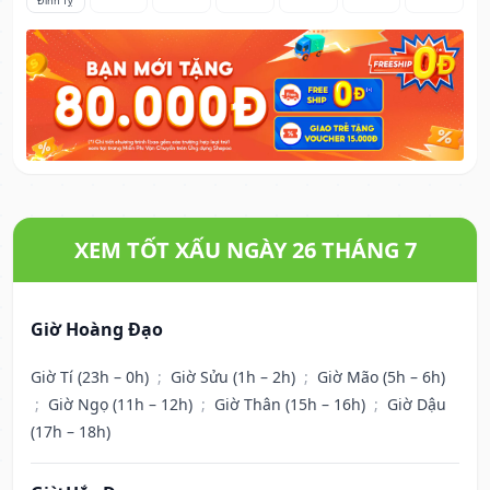
Đinh Tỵ
XEM TỐT XẤU NGÀY 26 THÁNG 7
Giờ Hoàng Đạo
Giờ Tí (23h – 0h)
;
Giờ Sửu (1h – 2h)
;
Giờ Mão (5h – 6h)
;
Giờ Ngọ (11h – 12h)
;
Giờ Thân (15h – 16h)
;
Giờ Dậu
(17h – 18h)