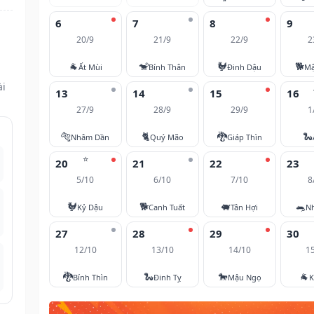
6
7
8
9
20/9
21/9
22/9
2
n
🐐
🐒
🐓
🐕
Ất Mùi
Bính Thân
Đinh Dậu
Mậ
ài
13
14
15
16
27/9
28/9
29/9
1
🐅
🐈
🐉
🐍
Nhâm Dần
Quý Mão
Giáp Thìn
⭐
20
21
22
23
5/10
6/10
7/10
8
🐓
🐕
🐖
🐀
Kỷ Dậu
Canh Tuất
Tân Hợi
N
27
28
29
30
12/10
13/10
14/10
1
🐉
🐍
🐎
🐐
Bính Thìn
Đinh Tỵ
Mậu Ngọ
K