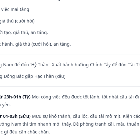
 việc mai táng.
iá thú (cưới hỏi).
i tạo, giá thú, an táng.
 hành, giá thú (cưới hỏi), an táng.
Nam để đón 'Hỷ Thần'. Xuất hành hướng Chính Tây để đón 'Tài Th
g Đông Bắc gặp Hạc Thần (xấu)
ừ 23h-01h (Tý)
Mọi công việc đều được tốt lành, tốt nhất cầu tài
h yên.
ừ 01-03h (Sửu)
Mưu sự khó thành, cầu lộc, cầu tài mờ mịt. Kiện cáo
hướng Nam thì tìm nhanh mới thấy. Đề phòng tranh cãi, mâu thuẫn
ệc gì đều cần chắc chắn.