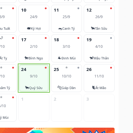
⭐
10
11
12
3/9
24/9
25/9
26/9
🐖
🐀
🐂
u Tuất
Kỷ Hợi
Canh Tý
Tân Sửu
🌙
17
18
19
/10
2/10
3/10
4/10
🐎
🐐
🐒
Ất Tỵ
Bính Ngọ
Đinh Mùi
Mậu Thân
⭐
⭐
24
25
26
/10
9/10
10/10
11/10
🐂
🐅
🐈
hâm Tý
Quý Sửu
Giáp Dần
Ất Mão
⭐
1
2
3
5/10
ỷ Mùi