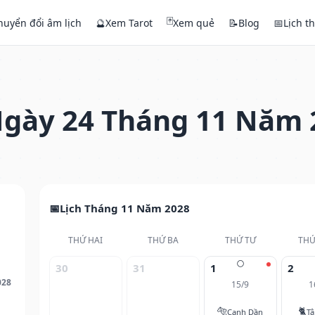
🃏
huyển đổi âm lịch
🔮
Xem Tarot
Xem quẻ
📝
Blog
📅
Lịch t
gày 24 Tháng 11 Năm 
Lịch Tháng 11 Năm 2028
THỨ HAI
THỨ BA
THỨ TƯ
THỨ
🌕
30
31
1
2
028
15/9
1
🐅
🐈
Canh Dần
T