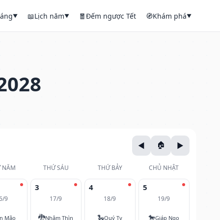
háng
📖
Lịch năm
🧧
Đếm ngược Tết
🧭
Khám phá
▼
▼
▼
2028
 NĂM
THỨ SÁU
THỨ BẢY
CHỦ NHẬT
3
4
5
6/9
17/9
18/9
19/9
🐉
🐍
🐎
ân Mão
Nhâm Thìn
Quý Tỵ
Giáp Ngọ