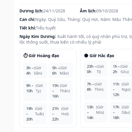
Dương lịch:
24/11/2028
Âm lịch:
09/10/2028
Can chi:
Ngày: Quý Sửu, Tháng: Quý Hợi, Năm: Mậu Thâ
Tiết khí:
Tiểu tuyết
Ngày Kim Dương:
Xuất hành tốt, có quý nhân phù trợ, t
lộc thông suốt, thưa kiện có nhiều lý phải
⏱️ Giờ Hoàng đạo
🌑 Giờ Hắc đạo
23h –
(Giờ
1h –
(Giờ
3h –
(Giờ
5h –
(Giờ
0h
Tí)
2h
Sửu)
4h
Dần)
6h
Mão)
7h –
(Giờ
11h
(Giờ
9h –
(Giờ
15h
(Giờ
8h
Thìn)
–
Ngọ)
10h
Tỵ)
–
Thân)
12h
16h
13h
(Giờ
17h
(Giờ
19h
(Giờ
21h
(Giờ
–
Mùi)
–
Dậu)
–
Tuất)
–
Hợi)
14h
18h
20h
22h