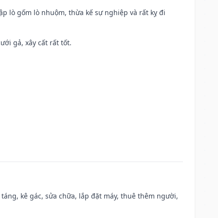
ập lò gốm lò nhuộm, thừa kế sự nghiệp và rất kỵ đi
ới gả, xây cất rất tốt.
 táng, kê gác, sửa chữa, lắp đặt máy, thuê thêm người,