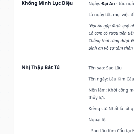
Khổng Minh Lục Diệu
Ngày:
Đại An
- tức ngà
Là ngày tốt, mọi việc
“Đại An gặp được quý n
Có cơm có rượu tiền tiễ
Chẳng thời cũng được Đ
Bình an vô sự tấm thân
Nhị Thập Bát Tú
Tên sao
: Sao Lâu
Tên ngày
: Lâu Kim Cẩu
Nên làm
: Khởi công mọ
thủy lợi.
Kiêng cữ
: Nhất là lót
Ngoại lệ
:
- Sao Lâu Kim Cẩu tại N