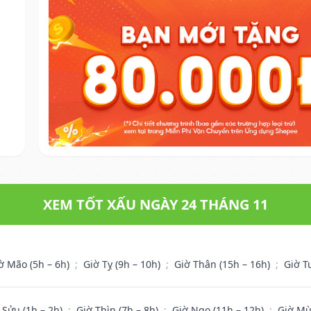
XEM TỐT XẤU NGÀY 24 THÁNG 11
ờ Mão (5h – 6h)
;
Giờ Tỵ (9h – 10h)
;
Giờ Thân (15h – 16h)
;
Giờ T
 Sửu (1h – 2h)
;
Giờ Thìn (7h – 8h)
;
Giờ Ngọ (11h – 12h)
;
Giờ Mù