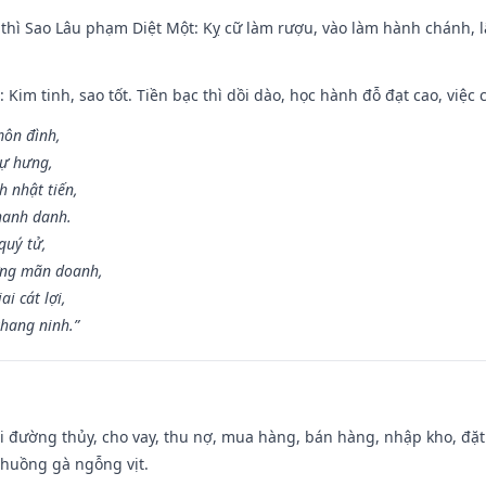
 thì Sao Lâu phạm Diệt Một: Kỵ cữ làm rượu, vào làm hành chánh, l
 Kim tinh, sao tốt. Tiền bạc thì dồi dào, học hành đỗ đạt cao, việc cư
môn đình,
sự hưng,
h nhật tiến,
hanh danh.
quý tử,
ơng mãn doanh,
i cát lợi,
khang ninh.”
đi đường thủy, cho vay, thu nợ, mua hàng, bán hàng, nhập kho, đặt
chuồng gà ngỗng vịt.