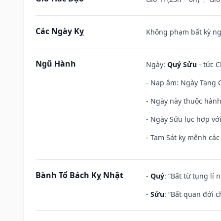
Các Ngày Kỵ
Không phạm bất kỳ ngày
Ngũ Hành
Ngày:
Quý Sửu
- tức C
- Nạp âm: Ngày Tang C
- Ngày này thuộc hành
- Ngày Sửu lục hợp với
- Tam Sát kỵ mệnh các 
Bành Tổ Bách Kỵ Nhật
-
Quý
: “Bất từ tụng lí
-
Sửu
: “Bất quan đới 