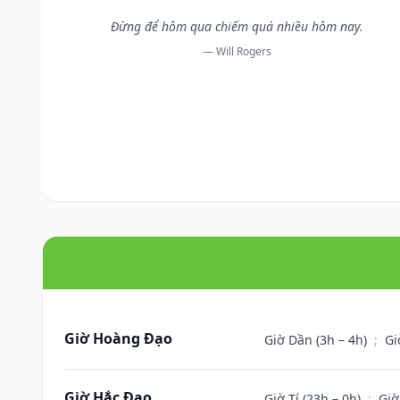
Đừng để hôm qua chiếm quá nhiều hôm nay.
— Will Rogers
Giờ Hoàng Đạo
Giờ Dần (3h – 4h)
;
Gi
Giờ Hắc Đạo
Giờ Tí (23h – 0h)
;
Giờ