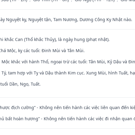
 Nguyệt kỵ, Nguyệt tận, Tam Nương, Dương Công Kỵ Nhật nào.
hi khắc Can (Thổ khắc Thủy), là ngày hung (phạt nhật).
há Mộc, kỵ các tuổi: Đinh Mùi và Tân Mùi.
 Mộc khắc với hành Thổ, ngoại trừ các tuổi: Tân Mùi, Kỷ Dậu và Đ
 Tý, tam hợp với Tỵ và Dậu thành Kim cục. Xung Mùi, hình Tuất, hạ
tuổi Dần, Ngọ, Tuất.
 nhược địch cường” - Không nên tiến hành các việc liên quan đến ki
chủ bất hoàn hương” - Không nên tiến hành các việc đi nhận quan 