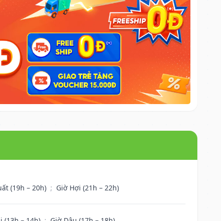
uất (19h – 20h)
;
Giờ Hợi (21h – 22h)
i (13h – 14h)
;
Giờ Dậu (17h – 18h)