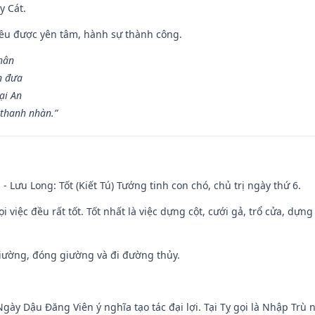
y Cát.
 đều được yên tâm, hành sự thành công.
hân
n đưa
ại An
 thanh nhàn.”
 - Lưu Long: Tốt (Kiết Tú) Tướng tinh con chó, chủ trị ngày thứ 6.
i việc đều rất tốt. Tốt nhất là việc dựng cột, cưới gả, trổ cửa, dựng
 giường, đóng giường và đi đường thủy.
gày Dậu Đăng Viên ý nghĩa tạo tác đại lợi. Tại Tỵ gọi là Nhập Trù nê