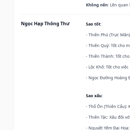
Không nên
: Lên quan
Ngọc Hạp Thông Thư
Sao tốt
:
- Thiên Phú (Trực Mãn)
- Thiên Quý: Tốt cho mọ
- Thiên Thành: Tốt cho
- Lộc Khố: Tốt cho việc
- Ngọc Đường Hoàng Đạ
Sao xấu
:
- Thổ Ôn (Thiên Cẩu): K
- Thiên Tặc: Xấu đối vớ
- Nguyệt Yếm Đại Hoạ: X