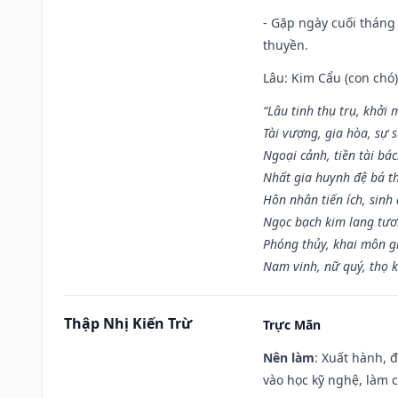
- Gặp ngày cuối tháng
thuyền.
Lâu: Kim Cẩu (con chó):
“Lâu tinh thụ trụ, khởi 
Tài vượng, gia hòa, sự 
Ngoại cảnh, tiền tài bác
Nhất gia huynh đệ bá t
Hôn nhân tiến ích, sinh 
Ngọc bạch kim lang tư
Phóng thủy, khai môn gia
Nam vinh, nữ quý, thọ 
Thập Nhị Kiến Trừ
Trực Mãn
Nên làm
: Xuất hành, 
vào học kỹ nghệ, làm 