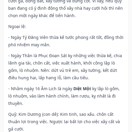
cưới gả, động đất, xây tường và dựng cột. Vì vậy, nếu quý
bạn đang có ý định động thổ xây nhà hay cưới hỏi thì nên
chọn một ngày khác để tiến hành.
Ngoại lệ
:
- Ngày Tý Đăng Viên thừa kế tước phong rất tốt, đồng thời
phó nhiệm may mắn.
- Ngày Thân là Phục Đoạn Sát kỵ những việc thừa kế, chia
lãnh gia tài, chôn cất, việc xuất hành, khởi công lập lò
gốm, lò nhuộm. Nên: dứt vú trẻ em, xây tường, kết dứt
điều hung hại, lấp hang lỗ, làm cầu tiêu.
- Nhằm ngày 16 Âm Lịch là ngày
Diệt Một
kỵ lập lò gốm,
lò nhuộm, vào làm hành chính, làm rượu, kỵ nhất là đi
thuyền.
Quỷ: Kim Dương (con dê): Kim tinh, sao xấu. chôn cất
thuận lợi trong việc. Ngược lại bất lợi cho việc xây cất và
gả cưới.