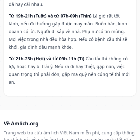
đả hay cãi nhau.
Từ 19h-21h (Tuất) và từ 07h-09h (Thìn)
Là giờ rất tốt
lành, nếu đi thường gặp được may mắn. Buôn bán, kinh
doanh có lời. Người đi sắp về nhà. Phụ nữ có tin mừng.
Mọi việc trong nhà đều hòa hợp. Nếu có bệnh cầu thì sẽ
khỏi, gia đình đều mạnh khỏe.
Từ 21h-23h (Hợi) và từ 09h-11h (Tị)
Cầu tài thì không có
lợi, hoặc hay bị trái ý. Nếu ra đi hay thiệt, gặp nạn, việc
quan trọng thì phải đòn, gặp ma quỷ nên cúng tế thì mới
an.
Về Amlich.org
Trang web tra cứu âm lịch Việt Nam miễn phí, cung cấp thông
tin chính xác về ngày âm lịch, can chi, con giáp, ngày tốt xấu