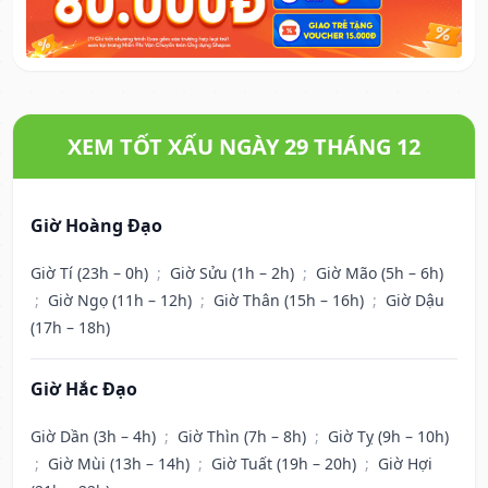
XEM TỐT XẤU NGÀY 29 THÁNG 12
Giờ Hoàng Đạo
Giờ Tí (23h – 0h)
;
Giờ Sửu (1h – 2h)
;
Giờ Mão (5h – 6h)
;
Giờ Ngọ (11h – 12h)
;
Giờ Thân (15h – 16h)
;
Giờ Dậu
(17h – 18h)
Giờ Hắc Đạo
Giờ Dần (3h – 4h)
;
Giờ Thìn (7h – 8h)
;
Giờ Tỵ (9h – 10h)
;
Giờ Mùi (13h – 14h)
;
Giờ Tuất (19h – 20h)
;
Giờ Hợi