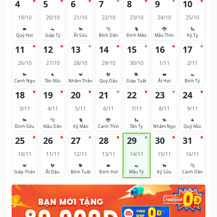
4
5
6
7
8
9
10
19/10
20/10
21/10
22/10
23/10
24/10
25/10
🐖
🐀
🐂
🐅
🐈
🐉
🐍
Quý Hợi
Giáp Tý
Ất Sửu
Bính Dần
Đinh Mão
Mậu Thìn
Kỷ Tỵ
11
12
13
14
15
16
17
26/10
27/10
28/10
29/10
30/10
1/11
2/11
🐎
🐐
🐒
🐓
🐕
🐖
🐀
Canh Ngọ
Tân Mùi
Nhâm Thân
Quý Dậu
Giáp Tuất
Ất Hợi
Bính Tý
18
19
20
21
22
23
24
3/11
4/11
5/11
6/11
7/11
8/11
9/11
🐂
🐅
🐈
🐉
🐍
🐎
🐐
Đinh Sửu
Mậu Dần
Kỷ Mão
Canh Thìn
Tân Tỵ
Nhâm Ngọ
Quý Mùi
25
26
27
28
29
30
31
10/11
11/11
12/11
13/11
14/11
15/11
16/11
🐒
🐓
🐕
🐖
🐀
🐂
🐅
Giáp Thân
Ất Dậu
Bính Tuất
Đinh Hợi
Mậu Tý
Kỷ Sửu
Canh Dần