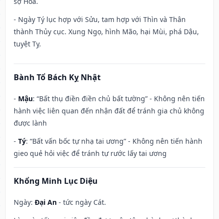
sợ Hỏa.
- Ngày Tý lục hợp với Sửu, tam hợp với Thìn và Thân
thành Thủy cục. Xung Ngọ, hình Mão, hại Mùi, phá Dậu,
tuyệt Tỵ.
Bành Tổ Bách Kỵ Nhật
-
Mậu
: “Bất thụ điền điền chủ bất tường” - Không nên tiến
hành việc liên quan đến nhận đất để tránh gia chủ không
được lành
-
Tý
: “Bất vấn bốc tự nhạ tai ương” - Không nên tiến hành
gieo quẻ hỏi việc để tránh tự rước lấy tai ương
Khổng Minh Lục Diệu
Ngày:
Đại An
- tức ngày Cát.