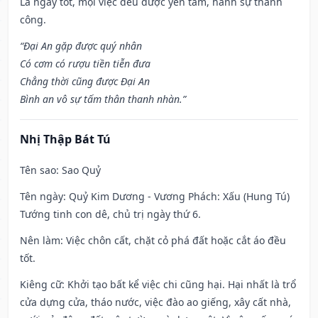
Là ngày tốt, mọi việc đều được yên tâm, hành sự thành
công.
“Đại An gặp được quý nhân
Có cơm có rượu tiền tiễn đưa
Chẳng thời cũng được Đại An
Bình an vô sự tấm thân thanh nhàn.”
Nhị Thập Bát Tú
Tên sao
: Sao Quỷ
Tên ngày
: Quỷ Kim Dương - Vương Phách: Xấu (Hung Tú)
Tướng tinh con dê, chủ trị ngày thứ 6.
Nên làm
: Việc chôn cất, chặt cỏ phá đất hoặc cắt áo đều
tốt.
Kiêng cữ
: Khởi tạo bất kể việc chi cũng hại. Hại nhất là trổ
cửa dựng cửa, tháo nước, việc đào ao giếng, xây cất nhà,