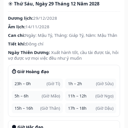
☀️ Thứ Sáu, Ngày 29 Tháng 12 Năm 2028
Dương lịch:
29/12/2028
Âm lịch:
14/11/2028
Can chi:
Ngày: Mậu Tý, Tháng: Giáp Tý, Năm: Mậu Thân
Tiết khí:
Đông chí
Ngày Thiên Dương:
Xuất hành tốt, cầu tài được tài, hỏi
vợ được vợ mọi việc đều như ý muốn
⏱️ Giờ Hoàng đạo
23h – 0h
(Giờ Tí)
1h – 2h
(Giờ Sửu)
5h – 6h
(Giờ Mão)
11h – 12h
(Giờ Ngọ)
15h – 16h
(Giờ Thân)
17h – 18h
(Giờ Dậu)
🌑 Giờ Hắc đạo