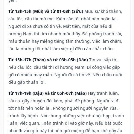
yên.
Từ 13h-15h (Mùi) và từ 01-03h (Sửu)
Mưu sự khó thành,
cầu lộc, cầu tài mờ mịt. Kiện cáo tốt nhất nên hoãn lại.
Người đi xa chưa có tin về. Mất tiền, mất của nếu đi
hướng Nam thì tìm nhanh mới thấy. Đề phòng tranh cãi,
mâu thuẫn hay miệng tiếng tầm thường. Việc làm chậm,
lâu la nhưng tốt nhất làm việc gì đều cần chắc chắn.
Từ 15h-17h (Thân) và từ 03h-05h (Dần)
Tin vui sắp tới,
nếu cầu lộc, cầu tài thì đi hướng Nam. Đi công việc gặp
gỡ có nhiều may mắn. Người đi có tin về. Nếu chăn nuôi
đều gặp thuận lợi.
Từ 17h-19h (Dậu) và từ 05h-07h (Mão)
Hay tranh luận,
cãi cọ, gây chuyện đói kém, phải đề phòng. Người ra đi
tốt nhất nên hoãn lại. Phòng người người nguyền rủa,
tránh lây bệnh. Nói chung những việc như hội họp, tranh
luận, việc quan,…nên tránh đi vào giờ này. Nếu bắt buộc
phải đi vào giờ này thì nên giữ miệng để hạn ché gây ẩu