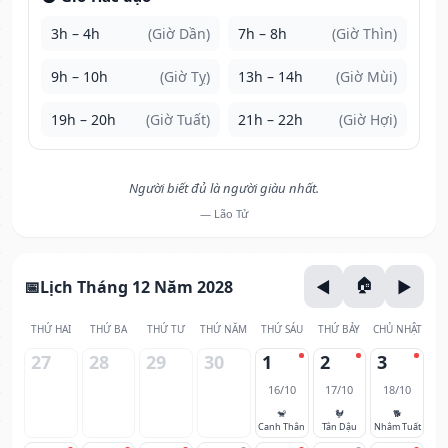
3h – 4h
(Giờ Dần)
7h – 8h
(Giờ Thìn)
9h – 10h
(Giờ Tỵ)
13h – 14h
(Giờ Mùi)
19h – 20h
(Giờ Tuất)
21h – 22h
(Giờ Hợi)
Người biết đủ là người giàu nhất.
— Lão Tử
Lịch Tháng 12 Năm 2028
THỨ HAI
THỨ BA
THỨ TƯ
THỨ NĂM
THỨ SÁU
THỨ BẢY
CHỦ NHẬT
27
28
29
30
1
2
3
16/10
17/10
18/10
🐒
🐓
🐕
Canh Thân
Tân Dậu
Nhâm Tuất