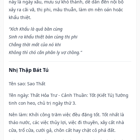
này là ngày xấu, mưu sự khó thành, dễ dẫn đến nội bộ
xảy ra cãi vã, thị phi, mâu thuẫn, làm ơn nên oán hoặc
khẩu thiệt.
“Xích Khẩu là quả bần cùng
Sinh ra khẩu thiệt bàn cùng thị phi
Chẳng thời mất của nó khi
Không thì chó cắn phân ly vợ chồng.”
Nhị Thập Bát Tú
Tên sao
: Sao Thất
Tên ngày
: Thất Hỏa Trư - Cảnh Thuần: Tốt (Kiết Tú) Tướng
tinh con heo, chủ trị ngày thứ 3.
Nên làm
: Khởi công trăm việc đều đặng tốt. Tốt nhất là
tháo nước, các việc thủy lợi, việc đi thuyền, xây cất nhà
cửa, trổ cửa, cưới gả, chôn cất hay chặt cỏ phá đất.