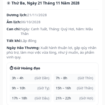
☀️ Thứ Ba, Ngày 21 Tháng 11 Năm 2028
Dương lịch:
21/11/2028
Âm lịch:
06/10/2028
Can chi:
Ngày: Canh Tuất, Tháng: Quý Hợi, Năm: Mậu
Thân
Tiết khí:
Lập đông
Ngày Hảo Thương:
Xuất hành thuận lợi, gặp qúy nhân
phù trợ, làm mọi việc vừa lòng, như ý muốn, áo phẩm
vinh quy.
⏱️ Giờ Hoàng đạo
3h – 4h
(Giờ Dần)
7h – 8h
(Giờ Thìn)
9h – 10h
(Giờ Tỵ)
15h – 16h
(Giờ Thân)
17h – 18h
(Giờ Dậu)
21h – 22h
(Giờ Hợi)