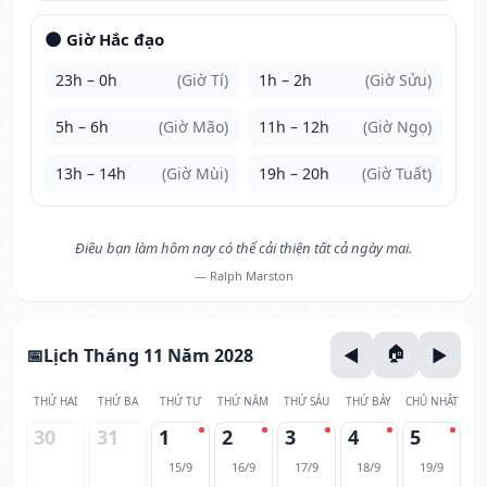
🌑 Giờ Hắc đạo
23h – 0h
(Giờ Tí)
1h – 2h
(Giờ Sửu)
5h – 6h
(Giờ Mão)
11h – 12h
(Giờ Ngọ)
13h – 14h
(Giờ Mùi)
19h – 20h
(Giờ Tuất)
Điều bạn làm hôm nay có thể cải thiện tất cả ngày mai.
— Ralph Marston
Lịch Tháng 11 Năm 2028
THỨ HAI
THỨ BA
THỨ TƯ
THỨ NĂM
THỨ SÁU
THỨ BẢY
CHỦ NHẬT
30
31
1
2
3
4
5
15/9
16/9
17/9
18/9
19/9