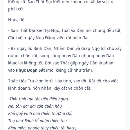
Kiêng cữ
: Sao Thất Đại Kiết nên không có bất kỳ việc gì
phải cữ.
Ngoại lệ
:
- Sao Thất Đại Kiết tại Ngọ, Tuất và Dần nói chung đều tốt,
đặc biệt ngày Ngọ Đăng viên rất hiển đạt.
- Ba ngày là: Bính Dần, Nhâm Dần và Giáp Ngọ tốt cho xây
dựng, chôn cất, song cũng ngày Dần nhưng ngày Dần
khác lại không tốt. Bởi sao Thất gặp ngày Dần là phạm
vào
Phục Đoạn Sát
(mọi kiêng cữ như trên).
Thất: Hỏa Trư (con lợn): Hỏa tinh, sao tốt. Rất tốt cho việc
kinh doanh, hôn nhân, xây cất và chôn cất.
“Thất tinh tạo tác tiến điền ngưu,
Nhi tôn đại đại cận quân hầu,
Phú quý vinh hoa thiên thượng chỉ,
Thọ như Bành tổ nhập thiên thu.
Khai môn, phóng thủy chiêu tài bạch,