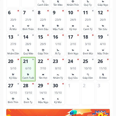
🐅
🐈
🐉
🐍
🐎
Canh Dần
Tân Mão
Nhâm Thìn
Quý Tỵ
Giáp Ngọ
6
7
8
9
10
11
12
20/9
21/9
22/9
23/9
24/9
25/9
26/9
🐐
🐒
🐓
🐕
🐖
🐀
🐂
Ất Mùi
Bính Thân
Đinh Dậu
Mậu Tuất
Kỷ Hợi
Canh Tý
Tân Sửu
13
14
15
16
17
18
19
27/9
28/9
29/9
1/10
2/10
3/10
4/10
🐅
🐈
🐉
🐍
🐎
🐐
🐒
Nhâm Dần
Quý Mão
Giáp Thìn
Ất Tỵ
Bính Ngọ
Đinh Mùi
Mậu Thân
20
21
22
23
24
25
26
5/10
6/10
7/10
8/10
9/10
10/10
11/10
🐓
🐕
🐖
🐀
🐂
🐅
🐈
Kỷ Dậu
Canh Tuất
Tân Hợi
Nhâm Tý
Quý Sửu
Giáp Dần
Ất Mão
27
28
29
30
1
2
3
12/10
13/10
14/10
15/10
🐉
🐍
🐎
🐐
Bính Thìn
Đinh Tỵ
Mậu Ngọ
Kỷ Mùi