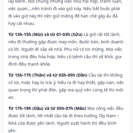
lây bệnh. Nói chung những việc như hội họp, tranh luận,
việc quan,…nên tránh đi vào giờ này. Nếu bắt buộc phải
đi vào giờ này thì nên giữ miệng để hạn ché gây ẩu đả
hay cãi nhau.
Từ 13h-15h (Mùi) và từ 01-03h (Sửu)
Là giờ rất tốt lành,
nếu đi thường gặp được may mắn. Buôn bán, kinh doanh
có lời. Người đi sắp về nhà. Phụ nữ có tin mừng. Mọi việc
trong nhà đều hòa hợp. Nếu có bệnh cầu thì sẽ khỏi, gia
đình đều mạnh khỏe.
Từ 15h-17h (Thân) và từ 03h-05h (Dần)
Cầu tài thì không
có lợi, hoặc hay bị trái ý. Nếu ra đi hay thiệt, gặp nạn, việc
quan trọng thì phải đòn, gặp ma quỷ nên cúng tế thì mới
an.
Từ 17h-19h (Dậu) và từ 05h-07h (Mão)
Mọi công việc đều
được tốt lành, tốt nhất cầu tài đi theo hướng Tây Nam –
Nhà cửa được yên lành. Người xuất hành thì đều bình
yên.