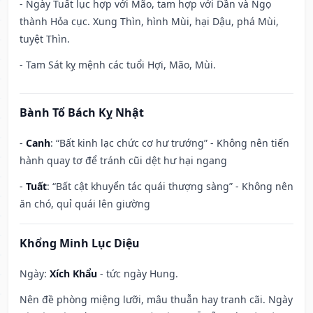
- Ngày Tuất lục hợp với Mão, tam hợp với Dần và Ngọ
thành Hỏa cục. Xung Thìn, hình Mùi, hại Dậu, phá Mùi,
tuyệt Thìn.
- Tam Sát kỵ mệnh các tuổi Hợi, Mão, Mùi.
Bành Tổ Bách Kỵ Nhật
-
Canh
: “Bất kinh lạc chức cơ hư trướng” - Không nên tiến
hành quay tơ để tránh cũi dệt hư hại ngang
-
Tuất
: “Bất cật khuyển tác quái thượng sàng” - Không nên
ăn chó, quỉ quái lên giường
Khổng Minh Lục Diệu
Ngày:
Xích Khẩu
- tức ngày Hung.
Nên đề phòng miệng lưỡi, mâu thuẫn hay tranh cãi. Ngày