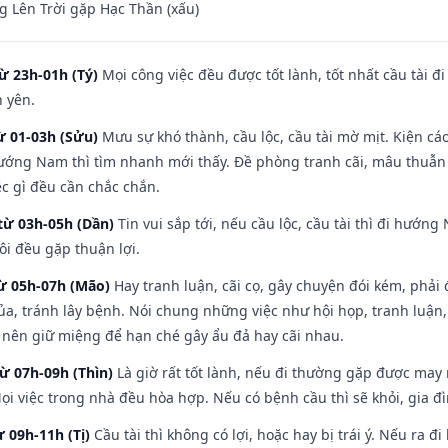
 Lên Trời gặp Hạc Thần (xấu)
ừ 23h-01h (Tý)
Mọi công việc đều được tốt lành, tốt nhất cầu tài
h yên.
ừ 01-03h (Sửu)
Mưu sự khó thành, cầu lộc, cầu tài mờ mịt. Kiện cáo
hướng Nam thì tìm nhanh mới thấy. Đề phòng tranh cãi, mâu thuẫn
ệc gì đều cần chắc chắn.
từ 03h-05h (Dần)
Tin vui sắp tới, nếu cầu lộc, cầu tài thì đi hướ
ôi đều gặp thuận lợi.
từ 05h-07h (Mão)
Hay tranh luận, cãi cọ, gây chuyện đói kém, phải
a, tránh lây bệnh. Nói chung những việc như hội họp, tranh luận,
ì nên giữ miệng để hạn ché gây ẩu đả hay cãi nhau.
từ 07h-09h (Thìn)
Là giờ rất tốt lành, nếu đi thường gặp được may
ọi việc trong nhà đều hòa hợp. Nếu có bệnh cầu thì sẽ khỏi, gia 
ừ 09h-11h (Tị)
Cầu tài thì không có lợi, hoặc hay bị trái ý. Nếu ra đ