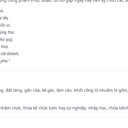
ưng cũng phạm Phục Đoạn, do đó gặp ngày này nên kỵ chôn cất, xuấ
hà,
í đa,
ộc vị,
ùng tha.
hú quý,
 hòa,
 cát khánh,
 pha.”
ng, đặt táng, gắn cửa, kê gác, làm cầu. Khởi công lò nhuộm lò gốm,
 nhậm chức, thừa kế chức tước hay sự nghiệp, nhập học, chữa bện