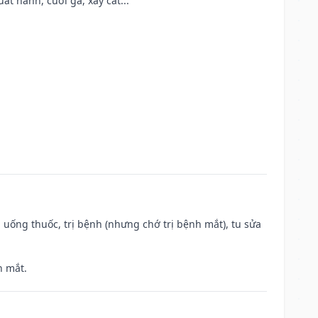
t hành, cưới gả, xây cất...
 uống thuốc, trị bệnh (nhưng chớ trị bệnh mắt), tu sửa
h mắt.