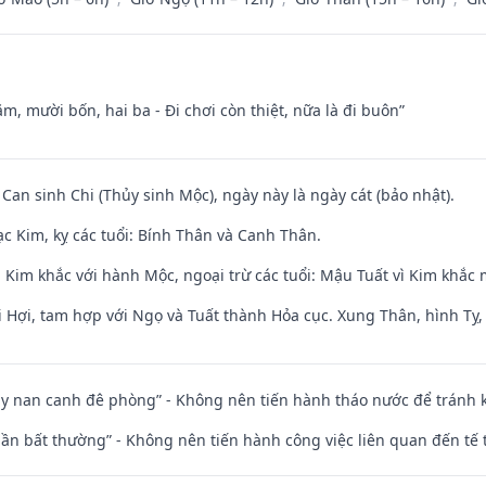
m, mười bốn, hai ba - Đi chơi còn thiệt, nữa là đi buôn”
 Can sinh Chi (Thủy sinh Mộc), ngày này là ngày cát (bảo nhật).
c Kim, kỵ các tuổi: Bính Thân và Canh Thân.
 Kim khắc với hành Mộc, ngoại trừ các tuổi: Mậu Tuất vì Kim khắc 
 Hợi, tam hợp với Ngọ và Tuất thành Hỏa cục. Xung Thân, hình Tỵ, 
ủy nan canh đê phòng” - Không nên tiến hành tháo nước để tránh
 thần bất thường” - Không nên tiến hành công việc liên quan đến t