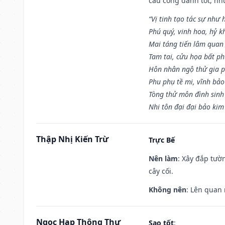
cầu công danh tốt, nh
“Vị tinh tạo tác sự như 
Phú quý, vinh hoa, hỷ kh
Mai táng tiến lâm quan l
Tam tai, cửu họa bất ph
Hôn nhân ngộ thử gia p
Phu phụ tề mi, vĩnh bảo
Tòng thử môn đình sinh
Nhi tôn đại đại bảo kim
Thập Nhị Kiến Trừ
Trực Bế
Nên làm
: Xây đắp tườ
cây cối.
Không nên
: Lên quan
Ngọc Hạp Thông Thư
Sao tốt
: