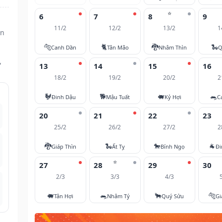
⭐
6
7
8
9
11/2
12/2
13/2
1
ân
🐅
🐈
🐉
🐍
Canh Dần
Tân Mão
Nhâm Thìn
Q
,
13
14
15
16
18/2
19/2
20/2
2
🐓
🐕
🐖
🐀
Đinh Dậu
Mậu Tuất
Kỷ Hợi
C
20
21
22
23
25/2
26/2
27/2
2
🐉
🐍
🐎
🐐
Giáp Thìn
Ất Tỵ
Bính Ngọ
Đi
⭐
27
28
29
30
2/3
3/3
4/3
🐖
🐀
🐂
🐅
Tân Hợi
Nhâm Tý
Quý Sửu
Gi