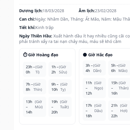
Dương lịch:
18/03/2028
Âm lịch:
23/02/2028
Can chi:
Ngày: Nhâm Dần, Tháng: Ất Mão, Năm: Mậu Th
Tiết khí:
Kinh trập
Ngày Thiên Hầu:
Xuất hành dầu ít hay nhiều cũng cãi cọ
phải tránh xẩy ra tai nạn chảy máu, máu sẽ khó cầm
⏱️ Giờ Hoàng đạo
🌑 Giờ Hắc đạo
3h –
(Giờ
5h –
(Giờ
23h –
(Giờ
1h –
(Giờ
4h
Dần)
6h
Mão)
0h
Tí)
2h
Sửu)
11h
(Giờ
15h
(Giờ
7h –
(Giờ
9h –
(Giờ
–
Ngọ)
–
Thân)
8h
Thìn)
10h
Tỵ)
12h
16h
13h
(Giờ
19h
(Giờ
17h
(Giờ
21h
(Giờ
–
Mùi)
–
Tuất)
–
Dậu)
–
Hợi)
14h
20h
18h
22h