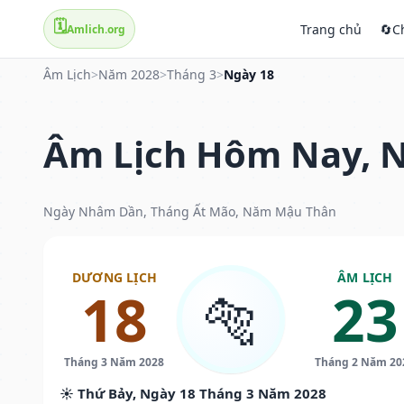
🗓️
Trang chủ
🔄
C
Amlich.org
Âm Lịch
>
Năm 2028
>
Tháng 3
>
Ngày 18
Âm Lịch Hôm Nay, N
Ngày Nhâm Dần, Tháng Ất Mão, Năm Mậu Thân
DƯƠNG LỊCH
ÂM LỊCH
18
23
🐅
Tháng 3 Năm 2028
Tháng 2 Năm 20
☀️ Thứ Bảy, Ngày 18 Tháng 3 Năm 2028