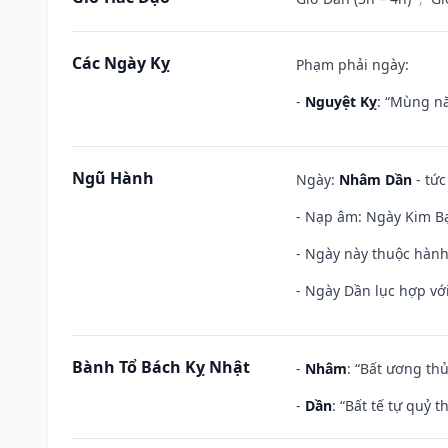
Các Ngày Kỵ
Phạm phải ngày:
-
Nguyệt Kỵ
: “Mùng nă
Ngũ Hành
Ngày:
Nhâm Dần
- tức
- Nạp âm: Ngày Kim Bạ
- Ngày này thuộc hành
- Ngày Dần lục hợp với
Bành Tổ Bách Kỵ Nhật
-
Nhâm
: “Bất ương th
-
Dần
: “Bất tế tự quỷ