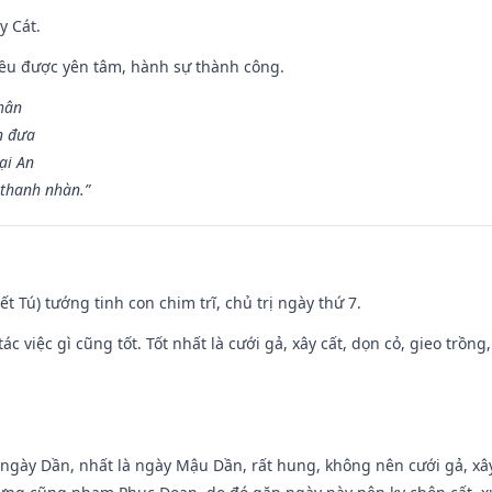
y Cát.
 đều được yên tâm, hành sự thành công.
hân
n đưa
ại An
 thanh nhàn.”
Kiết Tú) tướng tinh con chim trĩ, chủ trị ngày thứ 7.
tác việc gì cũng tốt. Tốt nhất là cưới gả, xây cất, dọn cỏ, gieo trồng,
ại ngày Dần, nhất là ngày Mậu Dần, rất hung, không nên cưới gả, x