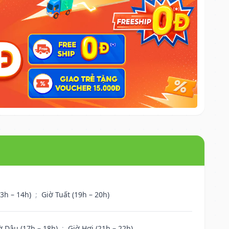
13h – 14h)
;
Giờ Tuất (19h – 20h)
ờ Dậu (17h – 18h)
;
Giờ Hợi (21h – 22h)