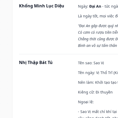
Khổng Minh Lục Diệu
Ngày:
Đại An
- tức ngà
Là ngày tốt, mọi việc
“Đại An gặp được quý n
Có cơm có rượu tiền tiễ
Chẳng thời cũng được Đ
Bình an vô sự tấm thân
Nhị Thập Bát Tú
Tên sao
: Sao Vị
Tên ngày
: Vị Thổ Trĩ (
Nên làm
: Khởi tạo tạo 
Kiêng cữ
: Đi thuyền
Ngoại lệ
:
- Sao Vị mất chí khí t