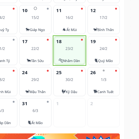
🌕
10
11
12
4/2
15/2
16/2
17/2
🐎
🐐
🐒
uý Tỵ
Giáp Ngọ
Ất Mùi
Bính Thân
17
18
19
1/2
22/2
23/2
24/2
🐂
🐅
🐈
anh Tý
Tân Sửu
Nhâm Dần
Quý Mão
⭐
24
25
26
8/2
29/2
30/2
1/3
🐒
🐓
🐕
nh Mùi
Mậu Thân
Kỷ Dậu
Canh Tuất
31
1
2
5/3
6/3
🐈
áp Dần
Ất Mão