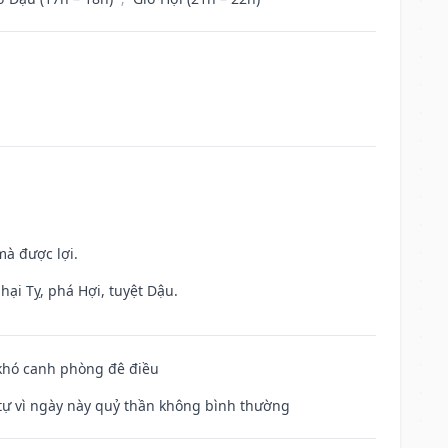
mà được lợi.
hại Tỵ, phá Hợi, tuyệt Dậu.
 khó canh phòng đê điều
ế tự vì ngày này quỷ thần không bình thường