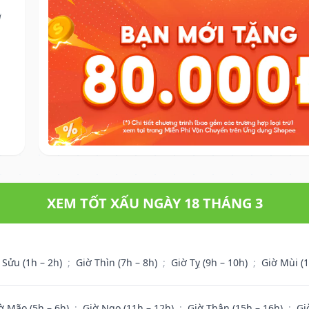
i
XEM TỐT XẤU NGÀY 18 THÁNG 3
 Sửu (1h – 2h)
;
Giờ Thìn (7h – 8h)
;
Giờ Tỵ (9h – 10h)
;
Giờ Mùi (
ờ Mão (5h – 6h)
;
Giờ Ngọ (11h – 12h)
;
Giờ Thân (15h – 16h)
;
Gi