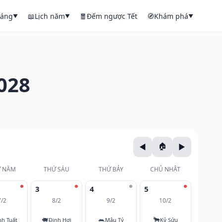
háng
📖
Lịch năm
🧧
Đếm ngược Tết
🧭
Khám phá
▼
▼
▼
028
 NĂM
THỨ SÁU
THỨ BẢY
CHỦ NHẬT
3
4
5
7/2
8/2
9/2
10/2
🐖
🐀
🐂
nh Tuất
Đinh Hợi
Mậu Tý
Kỷ Sửu