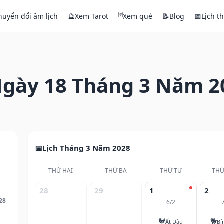
🃏
huyển đổi âm lịch
🔮
Xem Tarot
Xem quẻ
📝
Blog
📅
Lịch t
gày 18 Tháng 3 Năm 2
Lịch Tháng 3 Năm 2028
THỨ HAI
THỨ BA
THỨ TƯ
THỨ
28
29
1
2
28
6/2
🐓
🐕
Ất Dậu
Bí