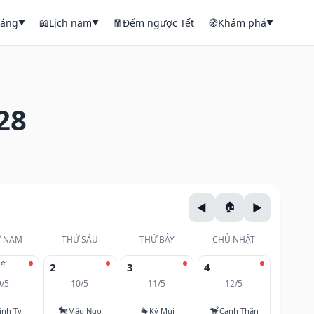
háng
📖
Lịch năm
🧧
Đếm ngược Tết
🧭
Khám phá
▼
▼
▼
28
 NĂM
THỨ SÁU
THỨ BẢY
CHỦ NHẬT
⭐
2
3
4
9/5
10/5
11/5
12/5
🐎
🐐
🐒
inh Tỵ
Mậu Ngọ
Kỷ Mùi
Canh Thân