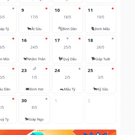
9
10
11
6/5
17/5
18/5
19/5
🐂
🐅
🐈
iáp Tý
Ất Sửu
Bính Dần
Đinh Mão
⭐
16
17
18
3/5
24/5
25/5
26/5
🐒
🐓
🐕
ân Mùi
Nhâm Thân
Quý Dậu
Giáp Tuất
🌙
23
24
25
0/5
1/5
2/5
3/5
🐖
🐀
🐂
ậu Dần
Đinh Hợi
Mậu Tý
Kỷ Sửu
30
1
2
7/5
8/5
🐎
uý Tỵ
Giáp Ngọ