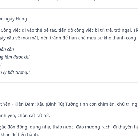
ức ngày Hung.
Công việc đi vào thế bế tắc, tiến độ công việc bị trì trệ, trở ngại. 
ày xấu về mọi mặt, nên tránh để hạn chế mưu sự khó thành công 
hẩn cần
ng làm được chi
i
 ly bất tường.”
 Yến - Kiên Đàm: Xấu (Bình Tú) Tướng tinh con chim én, chủ trị ng
ình yên, chôn cất rất tốt.
gác đòn đông, dựng nhà, tháo nước, đào mương rạch, đi thuyền hay
 khác để tiến hành.