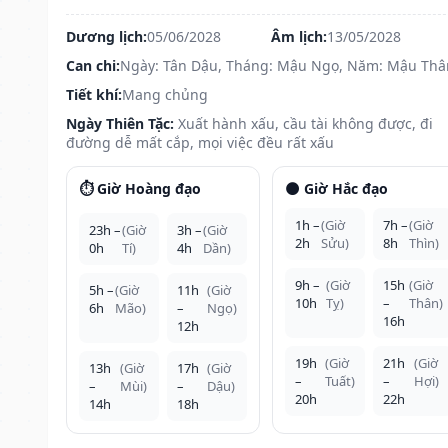
Dương lịch:
05/06/2028
Âm lịch:
13/05/2028
Can chi:
Ngày: Tân Dậu, Tháng: Mậu Ngọ, Năm: Mậu Thâ
Tiết khí:
Mang chủng
Ngày Thiên Tặc:
Xuất hành xấu, cầu tài không được, đi
đường dễ mất cắp, mọi việc đều rất xấu
⏱️ Giờ Hoàng đạo
🌑 Giờ Hắc đạo
1h –
(Giờ
7h –
(Giờ
23h –
(Giờ
3h –
(Giờ
2h
Sửu)
8h
Thìn)
0h
Tí)
4h
Dần)
9h –
(Giờ
15h
(Giờ
5h –
(Giờ
11h
(Giờ
10h
Tỵ)
–
Thân)
6h
Mão)
–
Ngọ)
16h
12h
19h
(Giờ
21h
(Giờ
13h
(Giờ
17h
(Giờ
–
Tuất)
–
Hợi)
–
Mùi)
–
Dậu)
20h
22h
14h
18h