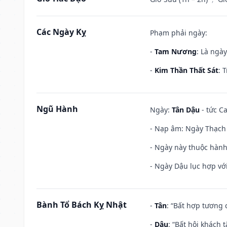
Các Ngày Kỵ
Phạm phải ngày:
-
Tam Nương
: Là ngà
-
Kim Thần Thất Sát
: 
Ngũ Hành
Ngày:
Tân Dậu
- tức C
- Nạp âm: Ngày Thạch 
- Ngày này thuộc hành
- Ngày Dậu lục hợp với
Bành Tổ Bách Kỵ Nhật
-
Tân
: “Bất hợp tương
-
Dậu
: “Bất hội khách