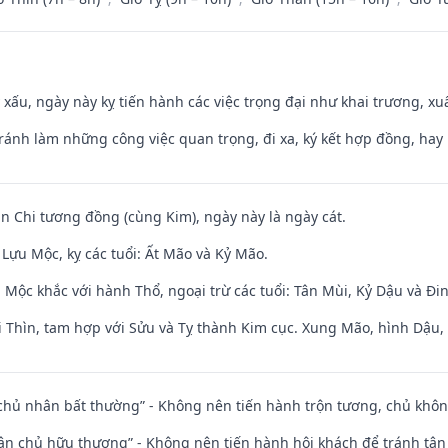
y xấu, ngày này kỵ tiến hành các việc trọng đại như khai trương, xuấ
Tránh làm những công việc quan trọng, đi xa, ký kết hợp đồng, hay 
an Chi tương đồng (cùng Kim), ngày này là ngày cát.
Lựu Mộc, kỵ các tuổi: Ất Mão và Kỷ Mão.
 Mộc khắc với hành Thổ, ngoại trừ các tuổi: Tân Mùi, Kỷ Dậu và Đ
 Thìn, tam hợp với Sửu và Tỵ thành Kim cục. Xung Mão, hình Dậu, h
 chủ nhân bất thường” - Không nên tiến hành trộn tương, chủ kh
 tân chủ hữu thương” - Không nên tiến hành hội khách để tránh tân