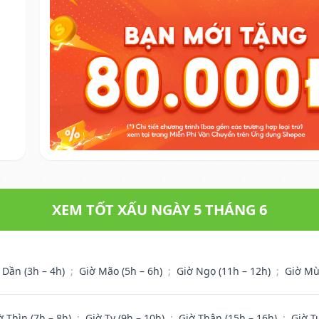
XEM TỐT XẤU NGÀY 5 THÁNG 6
 Dần (3h – 4h)
;
Giờ Mão (5h – 6h)
;
Giờ Ngọ (11h – 12h)
;
Giờ Mù
ờ Thìn (7h – 8h)
;
Giờ Tỵ (9h – 10h)
;
Giờ Thân (15h – 16h)
;
Giờ T