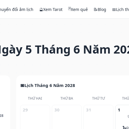
🃏
huyển đổi âm lịch
🔮
Xem Tarot
Xem quẻ
📝
Blog
📅
Lịch t
gày 5 Tháng 6 Năm 20
Lịch Tháng 6 Năm 2028
THỨ HAI
THỨ BA
THỨ TƯ
THỨ
29
30
31
1
28
🐍
Đ