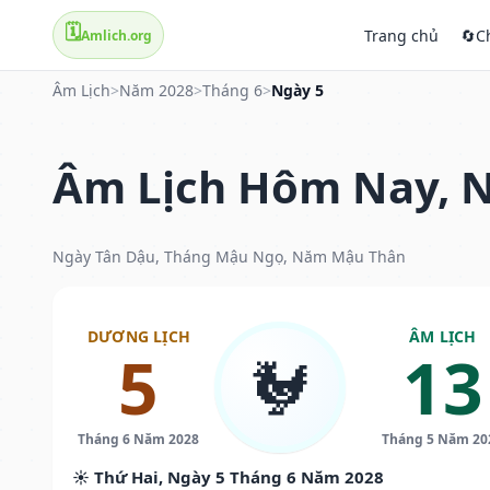
🗓️
Trang chủ
🔄
C
Amlich.org
Âm Lịch
>
Năm 2028
>
Tháng 6
>
Ngày 5
Âm Lịch Hôm Nay, N
Ngày Tân Dậu, Tháng Mậu Ngọ, Năm Mậu Thân
DƯƠNG LỊCH
ÂM LỊCH
5
13
🐓
Tháng 6 Năm 2028
Tháng 5 Năm 20
☀️ Thứ Hai, Ngày 5 Tháng 6 Năm 2028