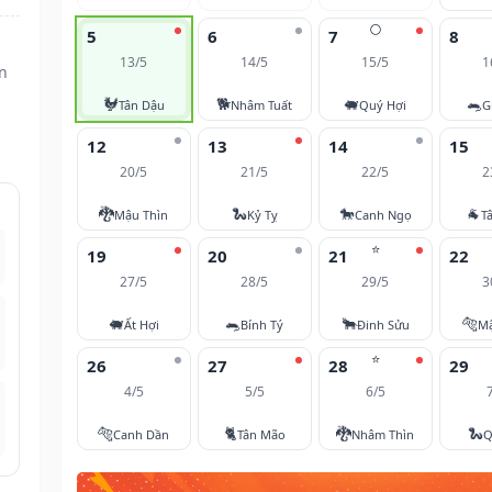
🌕
5
6
7
8
13/5
14/5
15/5
1
n
🐓
🐕
🐖
🐀
Tân Dậu
Nhâm Tuất
Quý Hợi
G
12
13
14
15
20/5
21/5
22/5
2
🐉
🐍
🐎
🐐
Mậu Thìn
Kỷ Tỵ
Canh Ngọ
T
⭐
19
20
21
22
27/5
28/5
29/5
3
🐖
🐀
🐂
🐅
Ất Hợi
Bính Tý
Đinh Sửu
M
⭐
26
27
28
29
4/5
5/5
6/5
🐅
🐈
🐉
🐍
Canh Dần
Tân Mão
Nhâm Thìn
Q