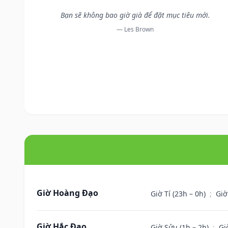
Bạn sẽ không bao giờ già để đặt mục tiêu mới.
— Les Brown
Giờ Hoàng Đạo
Giờ Tí (23h – 0h)
;
Giờ
Giờ Hắc Đạo
Giờ Sửu (1h – 2h)
;
Gi