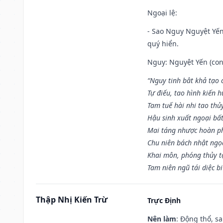
Ngoại lệ
:
- Sao Nguy Nguyệt Yến 
quý hiển.
Nguy: Nguyệt Yến (con 
“Nguy tinh bât khả tạo
Tự điếu, tao hình kiến 
Tam tuế hài nhi tao thủ
Hậu sinh xuất ngoại bấ
Mai táng nhược hoàn p
Chu niên bách nhật ngọ
Khai môn, phóng thủy t
Tam niên ngũ tái diệc b
Thập Nhị Kiến Trừ
Trực Định
Nên làm
: Động thổ, s