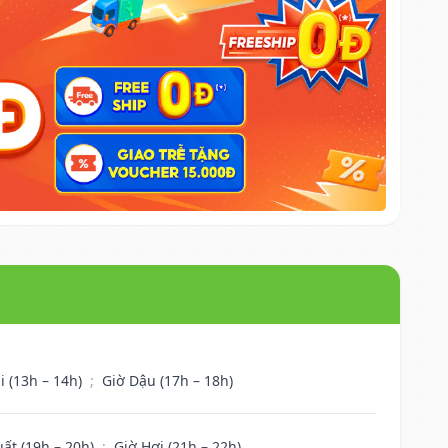
i (13h – 14h)
;
Giờ Dậu (17h – 18h)
uất (19h – 20h)
;
Giờ Hợi (21h – 22h)