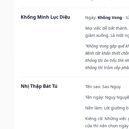
Khổng Minh Lục Diệu
Ngày:
Không Vong
- t
Mọi việc dễ bất thành. 
giảm xuống. Là một ng
“Không Vong gặp quẻ k
Bệnh tật khẩn thiết chẳ
Không thì ôn tiểu thê nh
Không thì trộm cắp phân
Nhị Thập Bát Tú
Tên sao
: Sao Nguy
Tên ngày
: Nguy Nguyệt
Nên làm
: Lót giường b
Kiêng cữ
: Những việc 
cửa thì nên chọn ngày