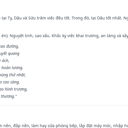
tại Tỵ, Dậu và Sửu trăm việc đều tốt. Trong đó, tại Dậu tốt nhất.
én): Nguyệt tinh, sao xấu. Khắc kỵ việc khai trương, an táng và xâ
 cao đường,
huyết quang
y ách,
t hoàn lương.
hùng thử nhật,
a cao sàng,
ạo hình trượng,
i thương.”
an nền, đắp nền, làm hay sửa phòng bếp, lắp đặt máy móc, nhập họ