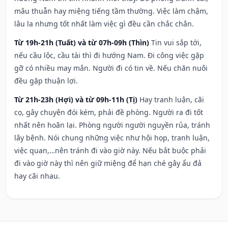
mâu thuẫn hay miệng tiếng tầm thường. Việc làm chậm,
lâu la nhưng tốt nhất làm việc gì đều cần chắc chắn.
Từ 19h-21h (Tuất) và từ 07h-09h (Thìn)
Tin vui sắp tới,
nếu cầu lộc, cầu tài thì đi hướng Nam. Đi công việc gặp
gỡ có nhiều may mắn. Người đi có tin về. Nếu chăn nuôi
đều gặp thuận lợi.
Từ 21h-23h (Hợi) và từ 09h-11h (Tị)
Hay tranh luận, cãi
cọ, gây chuyện đói kém, phải đề phòng. Người ra đi tốt
nhất nên hoãn lại. Phòng người người nguyền rủa, tránh
lây bệnh. Nói chung những việc như hội họp, tranh luận,
việc quan,…nên tránh đi vào giờ này. Nếu bắt buộc phải
đi vào giờ này thì nên giữ miệng để hạn ché gây ẩu đả
hay cãi nhau.