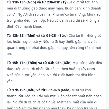
Từ 11h-13h (Ngọ) và từ 23h-01h (Tý)
Là giờ rất tốt lành,
nếu đi thường gặp được may mắn. Buôn bán, kinh doanh
có lời. Người đi sắp về nhà. Phụ nữ có tin mừng. Mọi việc
trong nhà đều hòa hợp. Nếu có bệnh cầu thì sẽ khỏi, gia
đình đều mạnh khỏe.
Từ 13h-15h (Mùi) và từ 01-03h (Sửu)
Cầu tài thì không có
lợi, hoặc hay bị trái ý. Nếu ra đi hay thiệt, gặp nạn, việc
quan trọng thì phải đòn, gặp ma quỷ nên cúng tế thì mới
an.
Từ 15h-17h (Thân) và từ 03h-05h (Dần)
Mọi công việc đều
được tốt lành, tốt nhất cầu tài đi theo hướng Tây Nam –
Nhà cửa được yên lành. Người xuất hành thì đều bình
yên.
Từ 17h-19h (Dậu) và từ 05h-07h (Mão)
Mưu sự khó
thành, cầu lộc, cầu tài mờ mịt. Kiện cáo tốt nhất nên hoãn
lại. Người đi xa chưa có tin về. Mất tiền, mất của nếu đi
hướng Nam thì tìm nhanh mới thấy. Đề phòng tranh cãi,