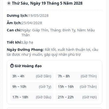
☀️ Thứ Sáu, Ngày 19 Tháng 5 Năm 2028
Dương lịch:
19/05/2028
Âm lịch:
25/04/2028
Can chi:
Ngày: Giáp Thìn, Tháng: Đinh Tỵ, Năm: Mậu
Thân
Tiết khí:
Lập hạ
Ngày Đường Phong:
Rất tốt, xuất hành thuận lợi, cầu
tài được như ý muốn, gặp quý nhân phù trợ
⏱️ Giờ Hoàng đạo
3h – 4h
(Giờ Dần)
7h – 8h
(Giờ Thìn)
9h – 10h
(Giờ Tỵ)
15h – 16h
(Giờ Thân)
17h – 18h
(Giờ Dậu)
21h – 22h
(Giờ Hợi)