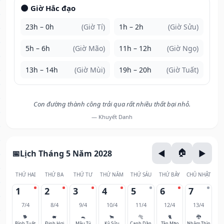
🌑 Giờ Hắc đạo
23h – 0h
(Giờ Tí)
1h – 2h
(Giờ Sửu)
5h – 6h
(Giờ Mão)
11h – 12h
(Giờ Ngọ)
13h – 14h
(Giờ Mùi)
19h – 20h
(Giờ Tuất)
Con đường thành công trải qua rất nhiều thất bại nhỏ.
— Khuyết Danh
Lịch Tháng 5 Năm 2028
THỨ HAI
THỨ BA
THỨ TƯ
THỨ NĂM
THỨ SÁU
THỨ BẢY
CHỦ NHẬT
1
2
3
4
5
6
7
7/4
8/4
9/4
10/4
11/4
12/4
13/4
🐕
🐖
🐀
🐂
🐅
🐈
🐉
Bính Tuất
Đinh Hợi
Mậu Tý
Kỷ Sửu
Canh Dần
Tân Mão
Nhâm Thìn