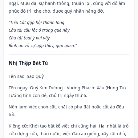
ngại. Mưu đại sự hanh thông, thuận lợi, cùng với đó âm
phúc độ trì, che chở, được quý nhân nâng đỡ.
“Tiểu Cát gặp hội thanh long
Cầu tài cầu lộc ở trong quẻ này
Cầu tài toại ý vui vầy
Bình an vô sự gặp thầy, gặp quen.”
Nhị Thập Bát Tú
Tên sao
: Sao Quỷ
Tên ngày
: Quỷ Kim Dương - Vương Phách: Xấu (Hung Tú)
Tướng tinh con dê, chủ trị ngày thứ 6.
Nên làm
: Việc chôn cất, chặt cỏ phá đất hoặc cắt áo đều
tốt.
Kiêng cữ
: Khởi tạo bất kể việc chi cũng hại. Hại nhất là trổ
cửa dựng cửa, tháo nước, việc đào ao giếng, xây cất nhà,