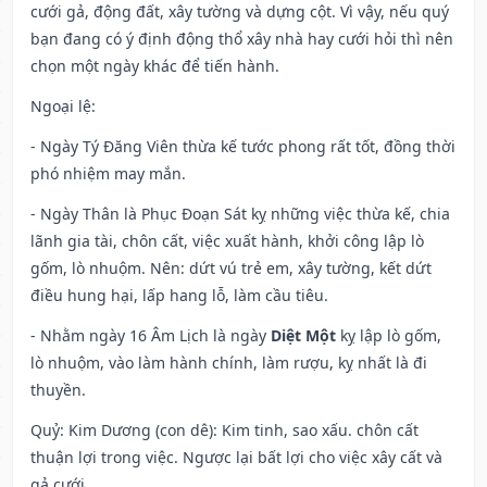
cưới gả, động đất, xây tường và dựng cột. Vì vậy, nếu quý
bạn đang có ý định động thổ xây nhà hay cưới hỏi thì nên
chọn một ngày khác để tiến hành.
Ngoại lệ
:
- Ngày Tý Đăng Viên thừa kế tước phong rất tốt, đồng thời
phó nhiệm may mắn.
- Ngày Thân là Phục Đoạn Sát kỵ những việc thừa kế, chia
lãnh gia tài, chôn cất, việc xuất hành, khởi công lập lò
gốm, lò nhuộm. Nên: dứt vú trẻ em, xây tường, kết dứt
điều hung hại, lấp hang lỗ, làm cầu tiêu.
- Nhằm ngày 16 Âm Lịch là ngày
Diệt Một
kỵ lập lò gốm,
lò nhuộm, vào làm hành chính, làm rượu, kỵ nhất là đi
thuyền.
Quỷ: Kim Dương (con dê): Kim tinh, sao xấu. chôn cất
thuận lợi trong việc. Ngược lại bất lợi cho việc xây cất và
gả cưới.