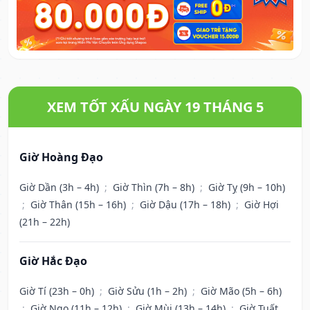
XEM TỐT XẤU NGÀY 19 THÁNG 5
Giờ Hoàng Đạo
Giờ Dần (3h – 4h)
;
Giờ Thìn (7h – 8h)
;
Giờ Tỵ (9h – 10h)
;
Giờ Thân (15h – 16h)
;
Giờ Dậu (17h – 18h)
;
Giờ Hợi
(21h – 22h)
Giờ Hắc Đạo
Giờ Tí (23h – 0h)
;
Giờ Sửu (1h – 2h)
;
Giờ Mão (5h – 6h)
;
Giờ Ngọ (11h – 12h)
;
Giờ Mùi (13h – 14h)
;
Giờ Tuất