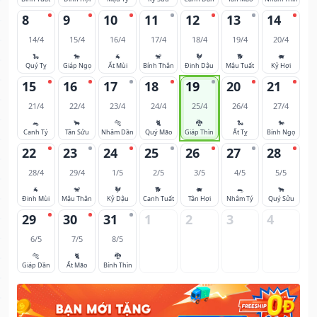
8
9
10
11
12
13
14
14/4
15/4
16/4
17/4
18/4
19/4
20/4
🐍
🐎
🐐
🐒
🐓
🐕
🐖
Quý Tỵ
Giáp Ngọ
Ất Mùi
Bính Thân
Đinh Dậu
Mậu Tuất
Kỷ Hợi
15
16
17
18
19
20
21
21/4
22/4
23/4
24/4
25/4
26/4
27/4
🐀
🐂
🐅
🐈
🐉
🐍
🐎
Canh Tý
Tân Sửu
Nhâm Dần
Quý Mão
Giáp Thìn
Ất Tỵ
Bính Ngọ
22
23
24
25
26
27
28
28/4
29/4
1/5
2/5
3/5
4/5
5/5
🐐
🐒
🐓
🐕
🐖
🐀
🐂
Đinh Mùi
Mậu Thân
Kỷ Dậu
Canh Tuất
Tân Hợi
Nhâm Tý
Quý Sửu
29
30
31
1
2
3
4
6/5
7/5
8/5
🐅
🐈
🐉
Giáp Dần
Ất Mão
Bính Thìn