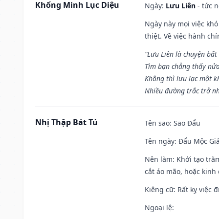
Khổng Minh Lục Diệu
Ngày:
Lưu Liên
- tức 
Ngày này mọi việc khó
thiệt. Về việc hành ch
“Lưu Liên là chuyện bất
Tìm bạn chẳng thấy nử
Không thì lưu lạc một k
Nhiều đường trắc trở nh
Nhị Thập Bát Tú
Tên sao
: Sao Đẩu
Tên ngày
: Đẩu Mộc Giả
Nên làm
: Khởi tạo tră
cắt áo mão, hoặc kinh
Kiêng cữ
: Rất kỵ việc
Ngoại lệ
: