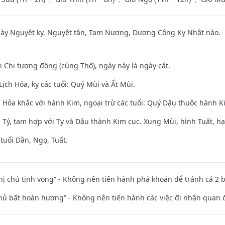
 Nguyệt kỵ, Nguyệt tận, Tam Nương, Dương Công Kỵ Nhật nào.
n Chi tương đồng (cùng Thổ), ngày này là ngày cát.
ịch Hỏa, kỵ các tuổi: Quý Mùi và Ất Mùi.
 Hỏa khắc với hành Kim, ngoại trừ các tuổi: Quý Dậu thuộc hành 
 Tý, tam hợp với Tỵ và Dậu thành Kim cục. Xung Mùi, hình Tuất, hạ
tuổi Dần, Ngọ, Tuất.
nhị chủ tịnh vong” - Không nên tiến hành phá khoán để tránh cả 2
chủ bất hoàn hương” - Không nên tiến hành các việc đi nhận quan 