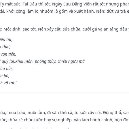
 Tỵ mất sức. Tại Dậu thì tốt. Ngày Sửu Đăng Viên rất tốt nhưng ph
 tài, khởi công làm lò nhuộm lò gốm và xuất hành. Nên: dứt vú trẻ e
: Mộc tinh, sao tốt. Nên xây cất, sửa chữa, cưới gả và an táng đều 
iêu tài,
 thai,
 vạn tiến,
ú quý lai.Khai môn, phóng thủy, chiêu ngưu mã,
òa hài,
ến hộ,
h vô tai.”
t lúa, mua trâu, nuôi tằm, đi săn thú cá, tu sửa cây cối. Động thổ
hức, thừa kế chức tước hay sự nghiệp, vào làm hành chính, nộp đơ