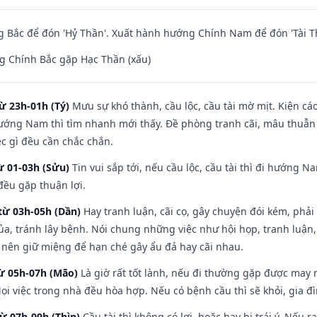
 Bắc để đón 'Hỷ Thần'. Xuất hành hướng Chính Nam để đón 'Tài T
g Chính Bắc gặp Hạc Thần (xấu)
ừ 23h-01h (Tý)
Mưu sự khó thành, cầu lộc, cầu tài mờ mịt. Kiện cáo
hướng Nam thì tìm nhanh mới thấy. Đề phòng tranh cãi, mâu thuẫn
ệc gì đều cần chắc chắn.
ừ 01-03h (Sửu)
Tin vui sắp tới, nếu cầu lộc, cầu tài thì đi hướng 
đều gặp thuận lợi.
từ 03h-05h (Dần)
Hay tranh luận, cãi cọ, gây chuyện đói kém, phải
a, tránh lây bệnh. Nói chung những việc như hội họp, tranh luận,
ì nên giữ miệng để hạn ché gây ẩu đả hay cãi nhau.
từ 05h-07h (Mão)
Là giờ rất tốt lành, nếu đi thường gặp được may 
ọi việc trong nhà đều hòa hợp. Nếu có bệnh cầu thì sẽ khỏi, gia 
từ 07h-09h (Thìn)
Cầu tài thì không có lợi, hoặc hay bị trái ý. Nếu r