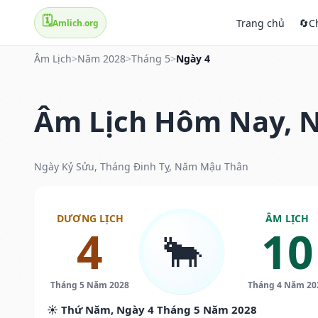
🗓️
Trang chủ
🔄
C
Amlich.org
Âm Lịch
>
Năm 2028
>
Tháng 5
>
Ngày 4
Âm Lịch Hôm Nay, N
Ngày Kỷ Sửu, Tháng Đinh Tỵ, Năm Mậu Thân
DƯƠNG LỊCH
ÂM LỊCH
4
10
🐂
Tháng 5 Năm 2028
Tháng 4 Năm 20
☀️ Thứ Năm, Ngày 4 Tháng 5 Năm 2028