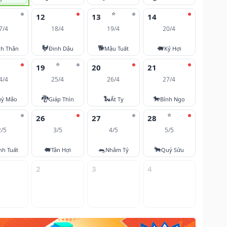
⭐
12
13
14
7/4
18/4
19/4
20/4
🐓
🐕
🐖
nh Thân
Đinh Dậu
Mậu Tuất
Kỷ Hợi
⭐
19
20
21
4/4
25/4
26/4
27/4
🐉
🐍
🐎
ý Mão
Giáp Thìn
Ất Tỵ
Bính Ngọ
⭐
26
27
28
2/5
3/5
4/5
5/5
🐖
🐀
🐂
nh Tuất
Tân Hợi
Nhâm Tý
Quý Sửu
2
3
4