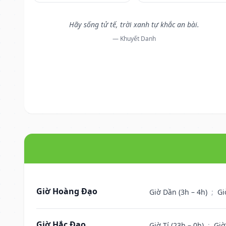
Hãy sống tử tế, trời xanh tự khắc an bài.
— Khuyết Danh
Giờ Hoàng Đạo
Giờ Dần (3h – 4h)
;
Gi
Giờ Hắc Đạo
Giờ Tí (23h – 0h)
;
Giờ