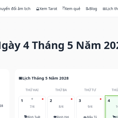
🃏
huyển đổi âm lịch
🔮
Xem Tarot
Xem quẻ
📝
Blog
📅
Lịch t
gày 4 Tháng 5 Năm 20
Lịch Tháng 5 Năm 2028
THỨ HAI
THỨ BA
THỨ TƯ
THỨ
⭐
1
2
3
4
28
7/4
8/4
9/4
1
🐕
🐖
🐀
🐂
Bính Tuất
Đinh Hợi
Mậu Tý
K