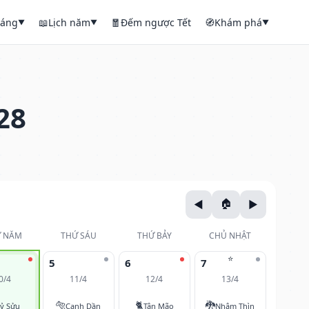
háng
📖
Lịch năm
🧧
Đếm ngược Tết
🧭
Khám phá
▼
▼
▼
28
 NĂM
THỨ SÁU
THỨ BẢY
CHỦ NHẬT
⭐
5
6
7
0/4
11/4
12/4
13/4
🐅
🐈
🐉
ỷ Sửu
Canh Dần
Tân Mão
Nhâm Thìn