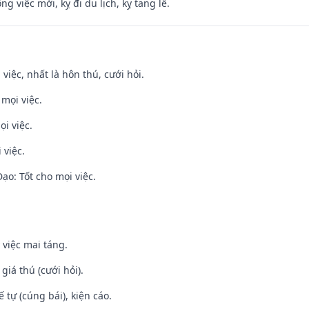
ng việc mới, kỵ đi du lịch, kỵ tang lễ.
 việc, nhất là hôn thú, cưới hỏi.
 mọi việc.
ọi việc.
 việc.
o: Tốt cho mọi việc.
 việc mai táng.
 giá thú (cưới hỏi).
tế tự (cúng bái), kiện cáo.