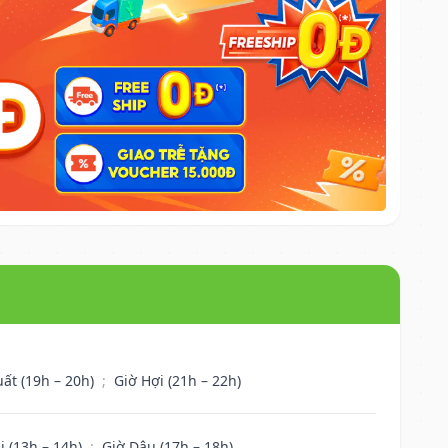
uất (19h – 20h)
;
Giờ Hợi (21h – 22h)
i (13h – 14h)
;
Giờ Dậu (17h – 18h)