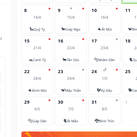
⭐
8
9
10
11
14/4
15/4
16/4
1
🐍
🐎
🐐
🐒
Quý Tỵ
Giáp Ngọ
Ất Mùi
Bí
ều
15
16
17
18
21/4
22/4
23/4
2
🐀
🐂
🐅
🐈
Canh Tý
Tân Sửu
Nhâm Dần
Qu
🌙
22
23
24
25
28/4
29/4
1/5
🐐
🐒
🐓
🐕
Đinh Mùi
Mậu Thân
Kỷ Dậu
Ca
29
30
31
1
6/5
7/5
8/5
🐅
🐈
🐉
Giáp Dần
Ất Mão
Bính Thìn