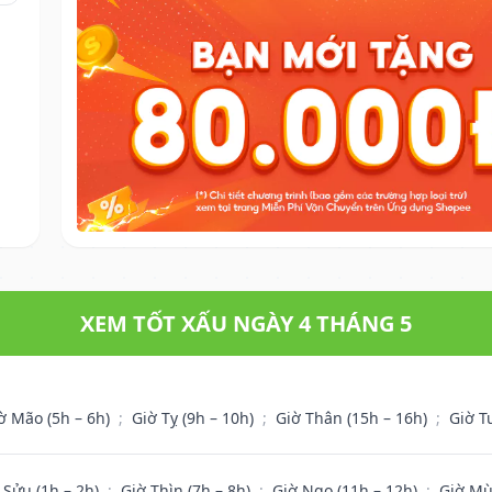
XEM TỐT XẤU NGÀY 4 THÁNG 5
ờ Mão (5h – 6h)
;
Giờ Tỵ (9h – 10h)
;
Giờ Thân (15h – 16h)
;
Giờ T
 Sửu (1h – 2h)
;
Giờ Thìn (7h – 8h)
;
Giờ Ngọ (11h – 12h)
;
Giờ Mù