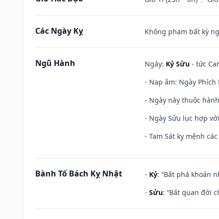
Các Ngày Kỵ
Không phạm bất kỳ ngày
Ngũ Hành
Ngày:
Kỷ Sửu
- tức Ca
- Nạp âm: Ngày Phích L
- Ngày này thuộc hành
- Ngày Sửu lục hợp với
- Tam Sát kỵ mệnh các 
Bành Tổ Bách Kỵ Nhật
-
Kỷ
: “Bất phá khoán 
-
Sửu
: “Bất quan đới 