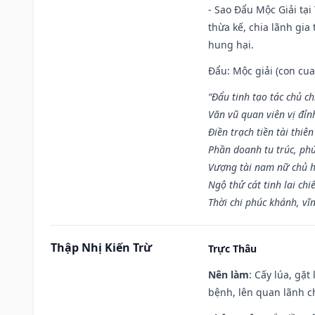
- Sao Đẩu Mộc Giải tại
thừa kế, chia lãnh gia
hung hại.
Đẩu: Mộc giải (con cua)
“Đẩu tinh tạo tác chủ ch
Văn vũ quan viên vị đỉnh
Điền trạch tiền tài thiên
Phần doanh tu trúc, ph
Vượng tài nam nữ chủ h
Ngộ thử cát tinh lai chi
Thời chi phúc khánh, vĩn
Thập Nhị Kiến Trừ
Trực Thâu
Nên làm
: Cấy lúa, gặ
bệnh, lên quan lãnh c