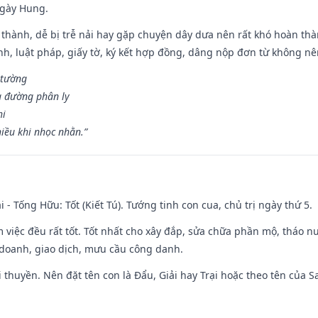
ngày Hung.
 thành, dễ bị trễ nải hay gặp chuyện dây dưa nên rất khó hoàn th
ính, luật pháp, giấy tờ, ký kết hợp đồng, dâng nộp đơn từ không nên
 tường
a đường phân ly
hi
iều khi nhọc nhằn.”
i - Tống Hữu: Tốt (Kiết Tú). Tướng tinh con cua, chủ trị ngày thứ 5.
m việc đều rất tốt. Tốt nhất cho xây đắp, sửa chữa phần mộ, tháo nư
 doanh, giao dịch, mưu cầu công danh.
 đi thuyền. Nên đặt tên con là Đẩu, Giải hay Trại hoặc theo tên của