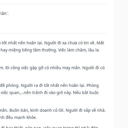
hần'.
 tốt nhất nên hoãn lại. Người đi xa chưa có tin về. Mất
 hay miệng tiếng tầm thường. Việc làm chậm, lâu la
Nam. Đi công việc gặp gỡ có nhiều may mắn. Người đi có
 đề phòng. Người ra đi tốt nhất nên hoãn lại. Phòng
 việc quan,…nên tránh đi vào giờ này. Nếu bắt buộc
mắn. Buôn bán, kinh doanh có lời. Người đi sắp về nhà.
đình đều mạnh khỏe.
a đi hay thiệt, gặp nạn, việc quan trọng thì phải đòn,