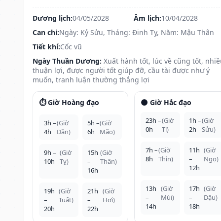
Dương lịch:
04/05/2028
Âm lịch:
10/04/2028
Can chi:
Ngày: Kỷ Sửu, Tháng: Đinh Tỵ, Năm: Mậu Thân
Tiết khí:
Cốc vũ
Ngày Thuần Dương:
Xuất hành tốt, lúc về cũng tốt, nhi
thuận lợi, được người tốt giúp đỡ, cầu tài được như ý
muốn, tranh luận thường thắng lợi
⏱️ Giờ Hoàng đạo
🌑 Giờ Hắc đạo
23h –
(Giờ
1h –
(Giờ
3h –
(Giờ
5h –
(Giờ
0h
Tí)
2h
Sửu)
4h
Dần)
6h
Mão)
7h –
(Giờ
11h
(Giờ
9h –
(Giờ
15h
(Giờ
8h
Thìn)
–
Ngọ)
10h
Tỵ)
–
Thân)
12h
16h
13h
(Giờ
17h
(Giờ
19h
(Giờ
21h
(Giờ
–
Mùi)
–
Dậu)
–
Tuất)
–
Hợi)
14h
18h
20h
22h