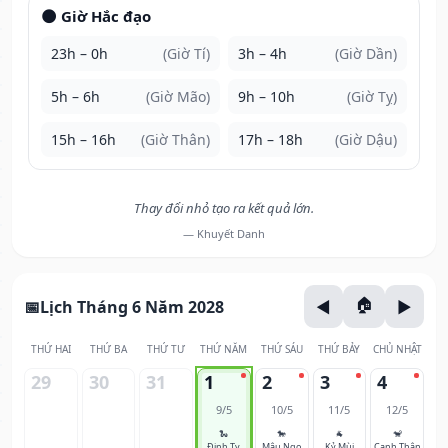
🌑 Giờ Hắc đạo
23h – 0h
(Giờ Tí)
3h – 4h
(Giờ Dần)
5h – 6h
(Giờ Mão)
9h – 10h
(Giờ Tỵ)
15h – 16h
(Giờ Thân)
17h – 18h
(Giờ Dậu)
Thay đổi nhỏ tạo ra kết quả lớn.
— Khuyết Danh
Lịch Tháng 6 Năm 2028
THỨ HAI
THỨ BA
THỨ TƯ
THỨ NĂM
THỨ SÁU
THỨ BẢY
CHỦ NHẬT
29
30
31
1
2
3
4
9/5
10/5
11/5
12/5
🐍
🐎
🐐
🐒
Đinh Tỵ
Mậu Ngọ
Kỷ Mùi
Canh Thân