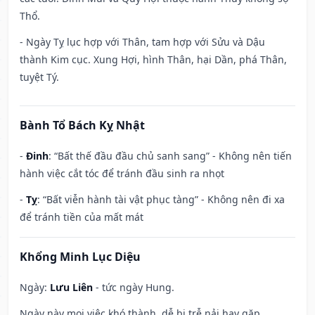
Thổ.
- Ngày Tỵ lục hợp với Thân, tam hợp với Sửu và Dậu
thành Kim cục. Xung Hợi, hình Thân, hại Dần, phá Thân,
tuyệt Tý.
Bành Tổ Bách Kỵ Nhật
-
Đinh
: “Bất thế đầu đầu chủ sanh sang” - Không nên tiến
hành việc cắt tóc để tránh đầu sinh ra nhọt
-
Tỵ
: “Bất viễn hành tài vật phục tàng” - Không nên đi xa
để tránh tiền của mất mát
Khổng Minh Lục Diệu
Ngày:
Lưu Liên
- tức ngày Hung.
Ngày này mọi việc khó thành, dễ bị trễ nải hay gặp