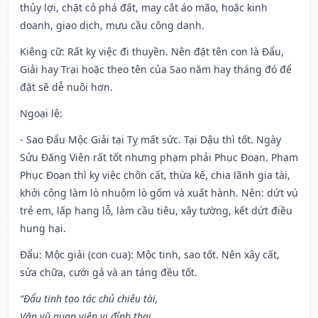
thủy lợi, chặt cỏ phá đất, may cắt áo mão, hoặc kinh
doanh, giao dịch, mưu cầu công danh.
Kiêng cữ
: Rất kỵ việc đi thuyền. Nên đặt tên con là Đẩu,
Giải hay Trại hoặc theo tên của Sao năm hay tháng đó để
đặt sẽ dễ nuôi hơn.
Ngoại lệ
:
- Sao Đẩu Mộc Giải tại Tỵ mất sức. Tại Dậu thì tốt. Ngày
Sửu Đăng Viên rất tốt nhưng phạm phải Phục Đoạn. Phạm
Phục Đoạn thì kỵ việc chôn cất, thừa kế, chia lãnh gia tài,
khởi công làm lò nhuộm lò gốm và xuất hành. Nên: dứt vú
trẻ em, lấp hang lỗ, làm cầu tiêu, xây tường, kết dứt điều
hung hại.
Đẩu: Mộc giải (con cua): Mộc tinh, sao tốt. Nên xây cất,
sửa chữa, cưới gả và an táng đều tốt.
“Đẩu tinh tạo tác chủ chiêu tài,
Văn vũ quan viên vị đỉnh thai,