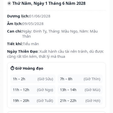
☀️ Thứ Năm, Ngày 1 Tháng 6 Năm 2028
Dương lịch:
01/06/2028
Âm lịch:
09/05/2028
Can chi:
Ngày: Đinh Tỵ, Tháng: Mậu Ngọ, Năm: Mậu
Thân
Tiết khí:
Tiểu mãn
Ngày Thiên Đạo:
Xuất hành cầu tài nên tránh, dù được
cũng rất tốn kém, thất lý mà thua
⏱️ Giờ Hoàng đạo
1h – 2h
(Giờ Sửu)
7h – 8h
(Giờ Thìn)
11h – 12h
(Giờ Ngọ)
13h – 14h
(Giờ Mùi)
19h – 20h
(Giờ Tuất)
21h – 22h
(Giờ Hợi)