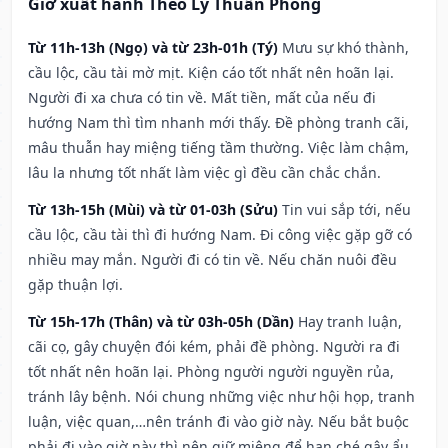
Giờ xuất hành Theo Lý Thuần Phong
Từ 11h-13h (Ngọ) và từ 23h-01h (Tý)
Mưu sự khó thành,
cầu lộc, cầu tài mờ mịt. Kiện cáo tốt nhất nên hoãn lại.
Người đi xa chưa có tin về. Mất tiền, mất của nếu đi
hướng Nam thì tìm nhanh mới thấy. Đề phòng tranh cãi,
mâu thuẫn hay miệng tiếng tầm thường. Việc làm chậm,
lâu la nhưng tốt nhất làm việc gì đều cần chắc chắn.
Từ 13h-15h (Mùi) và từ 01-03h (Sửu)
Tin vui sắp tới, nếu
cầu lộc, cầu tài thì đi hướng Nam. Đi công việc gặp gỡ có
nhiều may mắn. Người đi có tin về. Nếu chăn nuôi đều
gặp thuận lợi.
Từ 15h-17h (Thân) và từ 03h-05h (Dần)
Hay tranh luận,
cãi cọ, gây chuyện đói kém, phải đề phòng. Người ra đi
tốt nhất nên hoãn lại. Phòng người người nguyền rủa,
tránh lây bệnh. Nói chung những việc như hội họp, tranh
luận, việc quan,…nên tránh đi vào giờ này. Nếu bắt buộc
phải đi vào giờ này thì nên giữ miệng để hạn ché gây ẩu