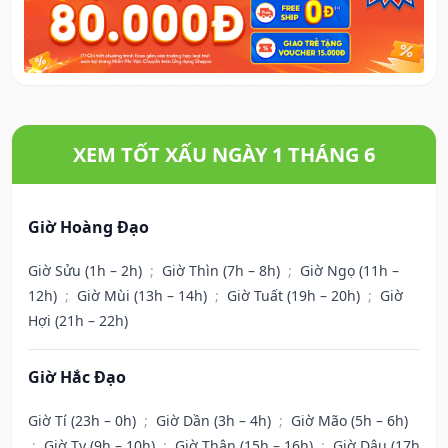
XEM TỐT XẤU NGÀY 1 THÁNG 6
Giờ Hoàng Đạo
Giờ Sửu (1h – 2h)
;
Giờ Thìn (7h – 8h)
;
Giờ Ngọ (11h –
12h)
;
Giờ Mùi (13h – 14h)
;
Giờ Tuất (19h – 20h)
;
Giờ
Hợi (21h – 22h)
Giờ Hắc Đạo
Giờ Tí (23h – 0h)
;
Giờ Dần (3h – 4h)
;
Giờ Mão (5h – 6h)
;
Giờ Tỵ (9h – 10h)
;
Giờ Thân (15h – 16h)
;
Giờ Dậu (17h