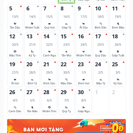
5
6
7
8
9
10
11
13/5
14/5
15/5
16/5
17/5
18/5
19/5
🐓
🐕
🐖
🐀
🐂
🐅
🐈
Tân Dậu
Nhâm Tuất
Quý Hợi
Giáp Tý
Ất Sửu
Bính Dần
Đinh Mão
12
13
14
15
16
17
18
20/5
21/5
22/5
23/5
24/5
25/5
26/5
🐉
🐍
🐎
🐐
🐒
🐓
🐕
Mậu Thìn
Kỷ Tỵ
Canh Ngọ
Tân Mùi
Nhâm Thân
Quý Dậu
Giáp Tuất
19
20
21
22
23
24
25
27/5
28/5
29/5
30/5
1/5
2/5
3/5
🐖
🐀
🐂
🐅
🐖
🐀
🐂
Ất Hợi
Bính Tý
Đinh Sửu
Mậu Dần
Đinh Hợi
Mậu Tý
Kỷ Sửu
26
27
28
29
30
1
2
4/5
5/5
6/5
7/5
8/5
🐅
🐈
🐉
🐍
🐎
Canh Dần
Tân Mão
Nhâm Thìn
Quý Tỵ
Giáp Ngọ