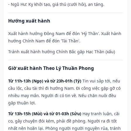
- Ngũ Hư: Kỵ khởi tạo, giá thú (cưới hỏi), an táng.
Hướng xuất hành
Xuất hành hướng Đông Nam để đón 'Hỷ Thần'. Xuất hành
hướng Chính Nam để đón 'Tài Thần'.
Tránh xuất hành hướng Chính Bắc gặp Hạc Thần (xấu)
Giờ xuất hành Theo Lý Thuần Phong
Từ 11h-13h (Ngọ) và từ 23h-01h (Tý)
Tin vui sắp tới, nếu
cầu lộc, cầu tài thì đi hướng Nam. Đi công việc gặp gỡ có
nhiều may mắn. Người đi có tin về. Nếu chăn nuôi đều
gặp thuận lợi.
Từ 13h-15h (Mùi) và từ 01-03h (Sửu)
Hay tranh luận, cãi
cọ, gây chuyện đói kém, phải đề phòng. Người ra đi tốt
nhất nên hoãn lại. Phòng người người nguyền rủa, tránh