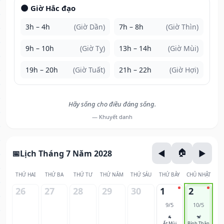
🌑 Giờ Hắc đạo
3h – 4h
(Giờ Dần)
7h – 8h
(Giờ Thìn)
9h – 10h
(Giờ Tỵ)
13h – 14h
(Giờ Mùi)
19h – 20h
(Giờ Tuất)
21h – 22h
(Giờ Hợi)
Hãy sống cho điều đáng sống.
— Khuyết danh
Lịch Tháng 7 Năm 2028
THỨ HAI
THỨ BA
THỨ TƯ
THỨ NĂM
THỨ SÁU
THỨ BẢY
CHỦ NHẬT
26
27
28
29
30
1
2
9/5
10/5
🐐
🐒
Ất Mùi
Bính Thân