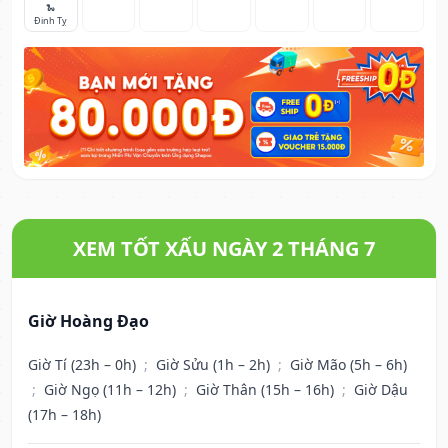
🐍
Đinh Tỵ
XEM TỐT XẤU NGÀY 2 THÁNG 7
Giờ Hoàng Đạo
Giờ Tí (23h – 0h)
;
Giờ Sửu (1h – 2h)
;
Giờ Mão (5h – 6h)
;
Giờ Ngọ (11h – 12h)
;
Giờ Thân (15h – 16h)
;
Giờ Dậu
(17h – 18h)