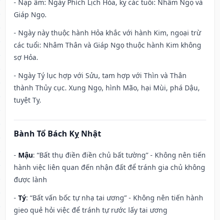
- Nạp âm: Ngày Phích Lịch Hỏa, kỵ các tuổi: Nhâm Ngọ và
Giáp Ngọ.
- Ngày này thuộc hành Hỏa khắc với hành Kim, ngoại trừ
các tuổi: Nhâm Thân và Giáp Ngọ thuộc hành Kim không
sợ Hỏa.
- Ngày Tý lục hợp với Sửu, tam hợp với Thìn và Thân
thành Thủy cục. Xung Ngọ, hình Mão, hại Mùi, phá Dậu,
tuyệt Tỵ.
Bành Tổ Bách Kỵ Nhật
-
Mậu
: “Bất thụ điền điền chủ bất tường” - Không nên tiến
hành việc liên quan đến nhận đất để tránh gia chủ không
được lành
-
Tý
: “Bất vấn bốc tự nhạ tai ương” - Không nên tiến hành
gieo quẻ hỏi việc để tránh tự rước lấy tai ương