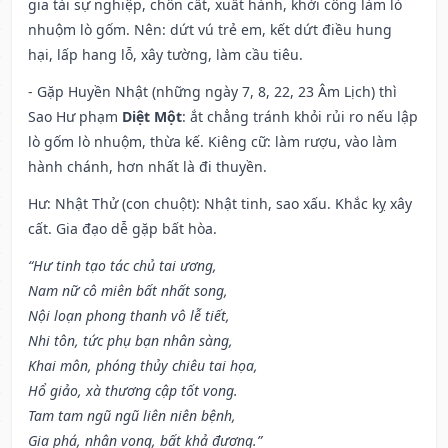
gia tài sự nghiệp, chôn cất, xuất hành, khởi công làm lò
nhuộm lò gốm. Nên: dứt vú trẻ em, kết dứt điều hung
hại, lấp hang lỗ, xây tường, làm cầu tiêu.
- Gặp Huyền Nhật (những ngày 7, 8, 22, 23 Âm Lịch) thì
Sao Hư phạm
Diệt Một
: ắt chẳng tránh khỏi rủi ro nếu lập
lò gốm lò nhuộm, thừa kế. Kiêng cữ: làm rượu, vào làm
hành chánh, hơn nhất là đi thuyền.
Hư: Nhật Thử (con chuột): Nhật tinh, sao xấu. Khắc kỵ xây
cất. Gia đạo dễ gặp bất hòa.
“Hư tinh tạo tác chủ tai ương,
Nam nữ cô miên bất nhất song,
Nội loạn phong thanh vô lễ tiết,
Nhi tôn, tức phụ bạn nhân sàng,
Khai môn, phóng thủy chiêu tai họa,
Hổ giảo, xà thương cập tốt vong.
Tam tam ngũ ngũ liên niên bệnh,
Gia phá, nhân vong, bất khả đương.”