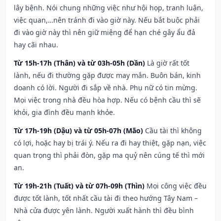
lây bệnh. Nói chung những việc như hội họp, tranh luận,
việc quan,…nên tránh đi vào giờ này. Nếu bắt buộc phải
đi vào giờ này thì nên giữ miệng để hạn ché gây ẩu đả
hay cãi nhau.
Từ 15h-17h (Thân) và từ 03h-05h (Dần)
Là giờ rất tốt
lành, nếu đi thường gặp được may mắn. Buôn bán, kinh
doanh có lời. Người đi sắp về nhà. Phụ nữ có tin mừng.
Mọi việc trong nhà đều hòa hợp. Nếu có bệnh cầu thì sẽ
khỏi, gia đình đều mạnh khỏe.
Từ 17h-19h (Dậu) và từ 05h-07h (Mão)
Cầu tài thì không
có lợi, hoặc hay bị trái ý. Nếu ra đi hay thiệt, gặp nạn, việc
quan trọng thì phải đòn, gặp ma quỷ nên cúng tế thì mới
an.
Từ 19h-21h (Tuất) và từ 07h-09h (Thìn)
Mọi công việc đều
được tốt lành, tốt nhất cầu tài đi theo hướng Tây Nam –
Nhà cửa được yên lành. Người xuất hành thì đều bình