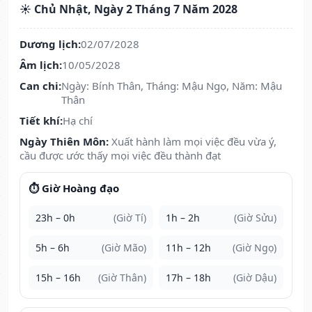
☀️ Chủ Nhật, Ngày 2 Tháng 7 Năm 2028
Dương lịch:
02/07/2028
Âm lịch:
10/05/2028
Can chi:
Ngày: Bính Thân, Tháng: Mậu Ngọ, Năm: Mậu
Thân
Tiết khí:
Hạ chí
Ngày Thiên Môn:
Xuất hành làm mọi việc đều vừa ý,
cầu được ước thấy mọi việc đều thành đạt
⏱️ Giờ Hoàng đạo
23h – 0h
(Giờ Tí)
1h – 2h
(Giờ Sửu)
5h – 6h
(Giờ Mão)
11h – 12h
(Giờ Ngọ)
15h – 16h
(Giờ Thân)
17h – 18h
(Giờ Dậu)