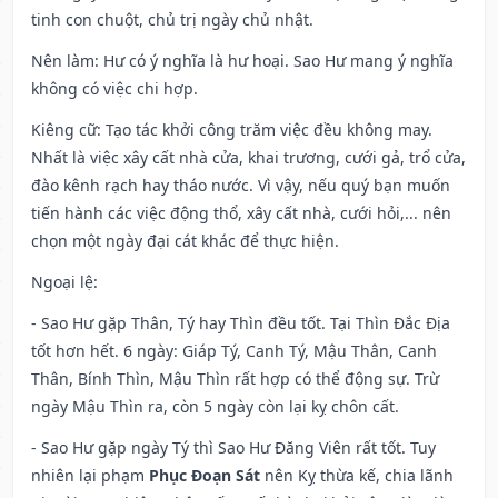
tinh con chuột, chủ trị ngày chủ nhật.
Nên làm
: Hư có ý nghĩa là hư hoại. Sao Hư mang ý nghĩa
không có việc chi hợp.
Kiêng cữ
: Tạo tác khởi công trăm việc đều không may.
Nhất là việc xây cất nhà cửa, khai trương, cưới gả, trổ cửa,
đào kênh rạch hay tháo nước. Vì vậy, nếu quý bạn muốn
tiến hành các việc động thổ, xây cất nhà, cưới hỏi,... nên
chọn một ngày đại cát khác để thực hiện.
Ngoại lệ
:
- Sao Hư gặp Thân, Tý hay Thìn đều tốt. Tại Thìn Đắc Địa
tốt hơn hết. 6 ngày: Giáp Tý, Canh Tý, Mậu Thân, Canh
Thân, Bính Thìn, Mậu Thìn rất hợp có thể động sự. Trừ
ngày Mậu Thìn ra, còn 5 ngày còn lại kỵ chôn cất.
- Sao Hư gặp ngày Tý thì Sao Hư Đăng Viên rất tốt. Tuy
nhiên lại phạm
Phục Đoạn Sát
nên Kỵ thừa kế, chia lãnh