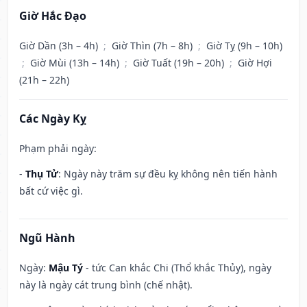
Giờ Hắc Đạo
Giờ Dần (3h – 4h)
;
Giờ Thìn (7h – 8h)
;
Giờ Tỵ (9h – 10h)
;
Giờ Mùi (13h – 14h)
;
Giờ Tuất (19h – 20h)
;
Giờ Hợi
(21h – 22h)
Các Ngày Kỵ
Phạm phải ngày:
-
Thụ Tử
: Ngày này trăm sự đều kỵ không nên tiến hành
bất cứ việc gì.
Ngũ Hành
Ngày:
Mậu Tý
- tức Can khắc Chi (Thổ khắc Thủy), ngày
này là ngày cát trung bình (chế nhật).