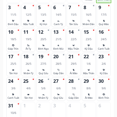
3
4
5
6
7
8
9
11/5
12/5
13/5
14/5
15/5
16/5
17/5
🐓
🐕
🐖
🐀
🐂
🐅
🐈
Đinh Dậu
Mậu Tuất
Kỷ Hợi
Canh Tý
Tân Sửu
Nhâm Dần
Quý Mão
10
11
12
13
14
15
16
18/5
19/5
20/5
21/5
22/5
23/5
24/5
🐉
🐍
🐎
🐐
🐒
🐓
🐕
Giáp Thìn
Ất Tỵ
Bính Ngọ
Đinh Mùi
Mậu Thân
Kỷ Dậu
Canh Tuất
17
18
19
20
21
22
23
25/5
26/5
27/5
28/5
29/5
1/6
2/6
🐖
🐀
🐂
🐅
🐈
🐒
🐓
Tân Hợi
Nhâm Tý
Quý Sửu
Giáp Dần
Ất Mão
Mậu Thân
Kỷ Dậu
24
25
26
27
28
29
30
3/6
4/6
5/6
6/6
7/6
8/6
9/6
🐕
🐖
🐀
🐂
🐅
🐈
🐉
Canh Tuất
Tân Hợi
Nhâm Tý
Quý Sửu
Giáp Dần
Ất Mão
Bính Thìn
31
1
2
3
4
5
6
10/6