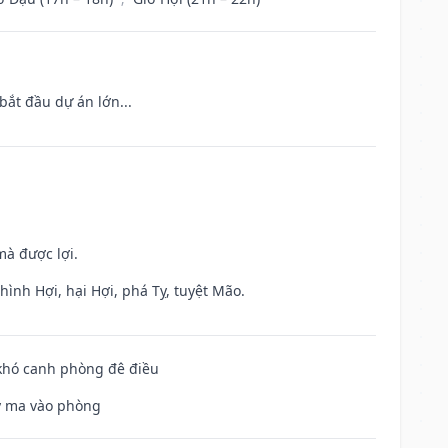
bắt đầu dự án lớn...
mà được lợi.
ình Hợi, hại Hợi, phá Tỵ, tuyệt Mão.
 khó canh phòng đê điều
uỷ ma vào phòng