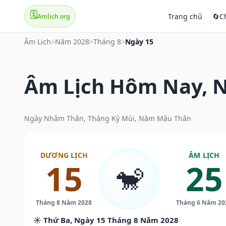
🗓️
Trang chủ
🔄
C
Amlich.org
Âm Lịch
>
Năm 2028
>
Tháng 8
>
Ngày 15
Âm Lịch Hôm Nay, N
Ngày Nhâm Thân, Tháng Kỷ Mùi, Năm Mậu Thân
DƯƠNG LỊCH
ÂM LỊCH
15
25
🐒
Tháng 8 Năm 2028
Tháng 6 Năm 20
☀️ Thứ Ba, Ngày 15 Tháng 8 Năm 2028