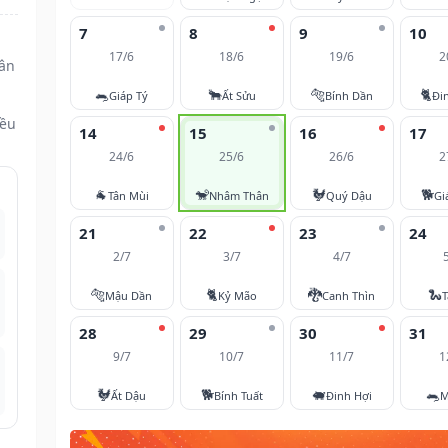
7
8
9
10
17/6
18/6
19/6
2
ân
🐀
🐂
🐅
🐈
Giáp Tý
Ất Sửu
Bính Dần
Đi
đều
14
15
16
17
24/6
25/6
26/6
2
🐐
🐒
🐓
🐕
Tân Mùi
Nhâm Thân
Quý Dậu
Gi
21
22
23
24
2/7
3/7
4/7
🐅
🐈
🐉
🐍
Mậu Dần
Kỷ Mão
Canh Thìn
T
28
29
30
31
9/7
10/7
11/7
1
🐓
🐕
🐖
🐀
Ất Dậu
Bính Tuất
Đinh Hợi
M