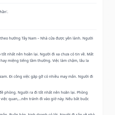
hần'.
 đi theo hướng Tây Nam – Nhà cửa được yên lành. Người
 tốt nhất nên hoãn lại. Người đi xa chưa có tin về. Mất
 hay miệng tiếng tầm thường. Việc làm chậm, lâu la
ng Nam. Đi công việc gặp gỡ có nhiều may mắn. Người đi
 đề phòng. Người ra đi tốt nhất nên hoãn lại. Phòng
 việc quan,…nên tránh đi vào giờ này. Nếu bắt buộc
 mắn. Buôn bán, kinh doanh có lời. Người đi sắp về nhà.