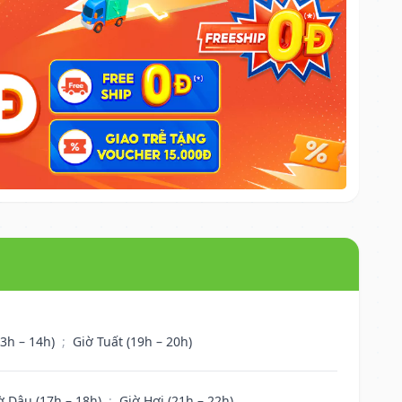
13h – 14h)
;
Giờ Tuất (19h – 20h)
ờ Dậu (17h – 18h)
;
Giờ Hợi (21h – 22h)