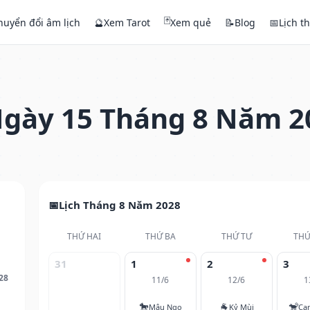
🃏
huyển đổi âm lịch
🔮
Xem Tarot
Xem quẻ
📝
Blog
📅
Lịch t
gày 15 Tháng 8 Năm 2
Lịch Tháng 8 Năm 2028
THỨ HAI
THỨ BA
THỨ TƯ
THỨ
31
1
2
3
28
11/6
12/6
1
🐎
🐐
🐒
Mậu Ngọ
Kỷ Mùi
Ca