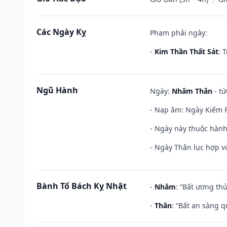
Các Ngày Kỵ
Phạm phải ngày:
-
Kim Thần Thất Sát
: 
Ngũ Hành
Ngày:
Nhâm Thân
- tứ
- Nạp âm: Ngày Kiếm P
- Ngày này thuộc hành
- Ngày Thân lục hợp vớ
Bành Tổ Bách Kỵ Nhật
-
Nhâm
: “Bất ương th
-
Thân
: “Bất an sàng 