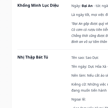
Khổng Minh Lục Diệu
Ngày:
Đại An
- tức ngà
Là ngày tốt, mọi việc
“Đại An gặp được quý n
Có cơm có rượu tiền tiễ
Chẳng thời cũng được Đ
Bình an vô sự tấm thân
Nhị Thập Bát Tú
Tên sao
: Sao Dực
Tên ngày
: Dực Hỏa Xà 
Nên làm
: Nếu cắt áo s
Kiêng cữ
: Những việc 
đang muốn tiến hành c
Ngoại lệ
: