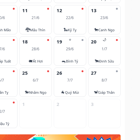
11
12
13
0/6
21/6
22/6
23/6
🐉
🐍
🐎
nh Mão
Mậu Thìn
Kỷ Tỵ
Canh Ngọ
⭐
🌙
18
19
20
7/6
28/6
29/6
1/7
🐖
🐀
🐂
áp Tuất
Ất Hợi
Bính Tý
Đinh Sửu
25
26
27
5/7
6/7
7/7
8/7
🐎
🐐
🐒
ân Tỵ
Nhâm Ngọ
Quý Mùi
Giáp Thân
1
2
3
2/7
ậu Tý