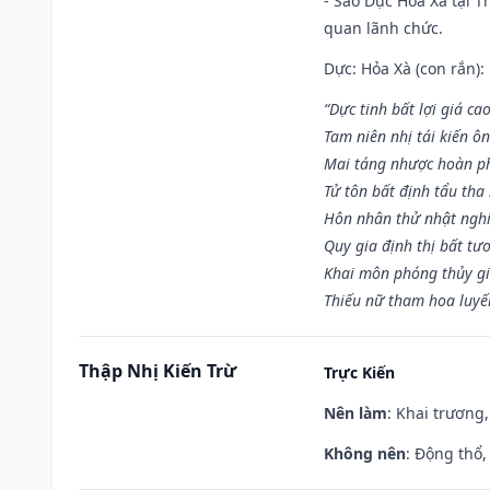
- Sao Dực Hỏa Xà tại Th
quan lãnh chức.
Dực: Hỏa Xà (con rắn):
“Dực tinh bất lợi giá ca
Tam niên nhị tái kiến ô
Mai táng nhược hoàn p
Tử tôn bất định tẩu tha
Hôn nhân thử nhật nghi 
Quy gia định thị bất tư
Khai môn phóng thủy gi
Thiếu nữ tham hoa luyế
Thập Nhị Kiến Trừ
Trực Kiến
Nên làm
: Khai trương,
Không nên
: Động thổ,