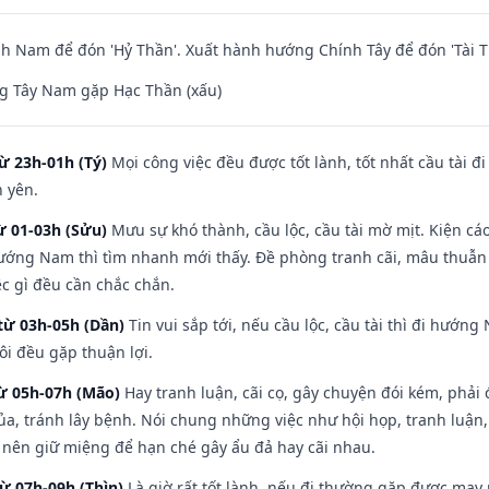
 Nam để đón 'Hỷ Thần'. Xuất hành hướng Chính Tây để đón 'Tài T
g Tây Nam gặp Hạc Thần (xấu)
ừ 23h-01h (Tý)
Mọi công việc đều được tốt lành, tốt nhất cầu tài
h yên.
ừ 01-03h (Sửu)
Mưu sự khó thành, cầu lộc, cầu tài mờ mịt. Kiện cáo
hướng Nam thì tìm nhanh mới thấy. Đề phòng tranh cãi, mâu thuẫn
ệc gì đều cần chắc chắn.
từ 03h-05h (Dần)
Tin vui sắp tới, nếu cầu lộc, cầu tài thì đi hướ
ôi đều gặp thuận lợi.
từ 05h-07h (Mão)
Hay tranh luận, cãi cọ, gây chuyện đói kém, phải
a, tránh lây bệnh. Nói chung những việc như hội họp, tranh luận,
ì nên giữ miệng để hạn ché gây ẩu đả hay cãi nhau.
từ 07h-09h (Thìn)
Là giờ rất tốt lành, nếu đi thường gặp được may