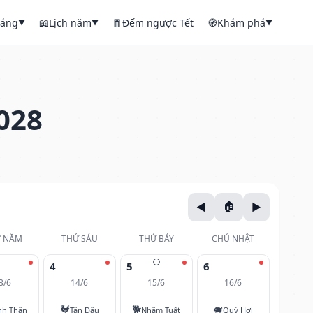
háng
📖
Lịch năm
🧧
Đếm ngược Tết
🧭
Khám phá
▼
▼
▼
028
 NĂM
THỨ SÁU
THỨ BẢY
CHỦ NHẬT
🌕
4
5
6
3/6
14/6
15/6
16/6
🐓
🐕
🐖
nh Thân
Tân Dậu
Nhâm Tuất
Quý Hợi