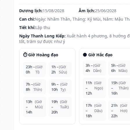
Dương lịch:
15/08/2028
Âm lịch:
25/06/2028
Can chi:
Ngày: Nhâm Thân, Tháng: Kỷ Mùi, Năm: Mậu Th
Tiết khí:
Lập thu
Ngày Thanh Long Kiếp:
Xuất hành 4 phương, 8 hướng 
tốt, trăm sự được như ý
⏱️ Giờ Hoàng đạo
🌑 Giờ Hắc đạo
3h –
(Giờ
5h –
(Giờ
23h –
(Giờ
1h –
(Giờ
4h
Dần)
6h
Mão)
0h
Tí)
2h
Sửu)
11h
(Giờ
15h
(Giờ
7h –
(Giờ
9h –
(Giờ
–
Ngọ)
–
Thân)
8h
Thìn)
10h
Tỵ)
12h
16h
13h
(Giờ
19h
(Giờ
17h
(Giờ
21h
(Giờ
–
Mùi)
–
Tuất)
–
Dậu)
–
Hợi)
14h
20h
18h
22h