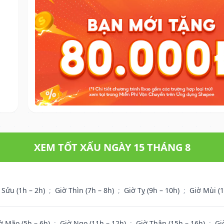
XEM TỐT XẤU NGÀY 15 THÁNG 8
 Sửu (1h – 2h)
;
Giờ Thìn (7h – 8h)
;
Giờ Tỵ (9h – 10h)
;
Giờ Mùi (
ờ Mão (5h – 6h)
;
Giờ Ngọ (11h – 12h)
;
Giờ Thân (15h – 16h)
;
Gi