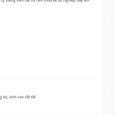
ại Tý: Đăng Viên rất tốt nên thừa kế sự nghiệp hay lên
lợi, sinh con rất tốt.