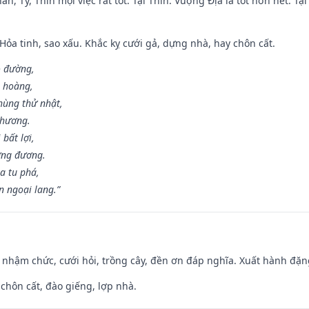
ân, Tý, Thìn mọi việc rất tốt. Tại Thìn: Vượng Địa là tốt hơn hết. T
 Hỏa tinh, sao xấu. Khắc kỵ cưới gả, dựng nhà, hay chôn cất.
o đường,
n hoàng,
hùng thử nhật,
 hương.
bất lợi,
ơng đương.
a tu phá,
n ngoại lang.”
 nhậm chức, cưới hỏi, trồng cây, đền ơn đáp nghĩa. Xuất hành đặng 
 chôn cất, đào giếng, lợp nhà.