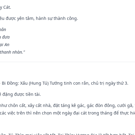
y Cát.
 đều được yên tâm, hành sự thành công.
hân
n đưa
ại An
 thanh nhàn.”
- Bi Đồng: Xấu (Hung Tú) Tướng tinh con rắn, chủ trị ngày thứ 3.
ẽ đặng được tiền tài.
như chôn cất, xây cất nhà, đặt táng kê gác, gác đòn đông, cưới gã, t
ác việc trên thì nên chọn một ngày đại cát trong tháng để thực hi