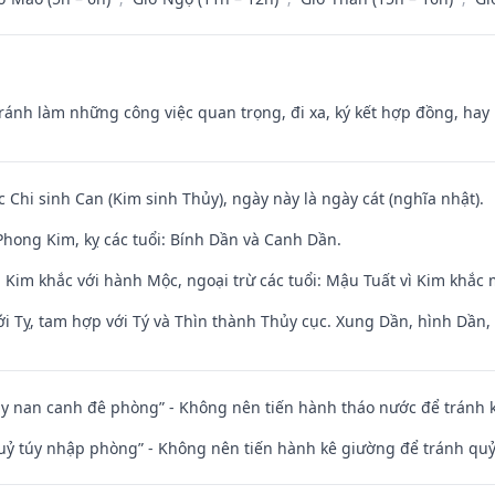
Tránh làm những công việc quan trọng, đi xa, ký kết hợp đồng, hay 
c Chi sinh Can (Kim sinh Thủy), ngày này là ngày cát (nghĩa nhật).
hong Kim, kỵ các tuổi: Bính Dần và Canh Dần.
 Kim khắc với hành Mộc, ngoại trừ các tuổi: Mậu Tuất vì Kim khắc 
i Tỵ, tam hợp với Tý và Thìn thành Thủy cục. Xung Dần, hình Dần, h
ủy nan canh đê phòng” - Không nên tiến hành tháo nước để tránh
quỷ túy nhập phòng” - Không nên tiến hành kê giường để tránh q