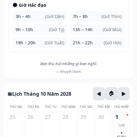
🌑 Giờ Hắc đạo
3h – 4h
(Giờ Dần)
7h – 8h
(Giờ Thìn)
9h – 10h
(Giờ Tỵ)
13h – 14h
(Giờ Mùi)
19h – 20h
(Giờ Tuất)
21h – 22h
(Giờ Hợi)
Bạn thu hút những gì bạn nghĩ.
— Khuyết Danh
Lịch Tháng 10 Năm 2028
THỨ HAI
THỨ BA
THỨ TƯ
THỨ NĂM
THỨ SÁU
THỨ BẢY
CHỦ NHẬT
25
26
27
28
29
30
1
13/8
🐐
Kỷ Mùi