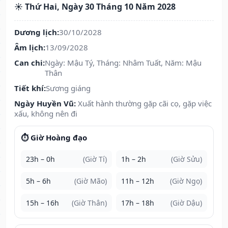
☀️ Thứ Hai, Ngày 30 Tháng 10 Năm 2028
Dương lịch:
30/10/2028
Âm lịch:
13/09/2028
Can chi:
Ngày: Mậu Tý, Tháng: Nhâm Tuất, Năm: Mậu
Thân
Tiết khí:
Sương giáng
Ngày Huyền Vũ:
Xuất hành thường gặp cãi cọ, gặp việc
xấu, không nên đi
⏱️ Giờ Hoàng đạo
23h – 0h
(Giờ Tí)
1h – 2h
(Giờ Sửu)
5h – 6h
(Giờ Mão)
11h – 12h
(Giờ Ngọ)
15h – 16h
(Giờ Thân)
17h – 18h
(Giờ Dậu)