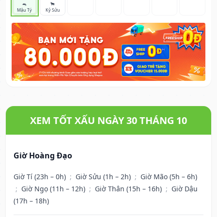
🐀
🐂
Mậu Tý
Kỷ Sửu
XEM TỐT XẤU NGÀY 30 THÁNG 10
Giờ Hoàng Đạo
Giờ Tí (23h – 0h)
;
Giờ Sửu (1h – 2h)
;
Giờ Mão (5h – 6h)
;
Giờ Ngọ (11h – 12h)
;
Giờ Thân (15h – 16h)
;
Giờ Dậu
(17h – 18h)