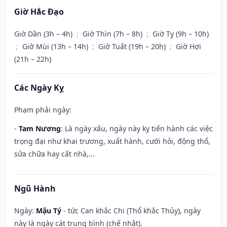
Giờ Hắc Đạo
Giờ Dần (3h – 4h)
;
Giờ Thìn (7h – 8h)
;
Giờ Tỵ (9h – 10h)
;
Giờ Mùi (13h – 14h)
;
Giờ Tuất (19h – 20h)
;
Giờ Hợi
(21h – 22h)
Các Ngày Kỵ
Phạm phải ngày:
-
Tam Nương
: Là ngày xấu, ngày này kỵ tiến hành các việc
trọng đại như khai trương, xuất hành, cưới hỏi, động thổ,
sửa chữa hay cất nhà,...
Ngũ Hành
Ngày:
Mậu Tý
- tức Can khắc Chi (Thổ khắc Thủy), ngày
này là ngày cát trung bình (chế nhật).