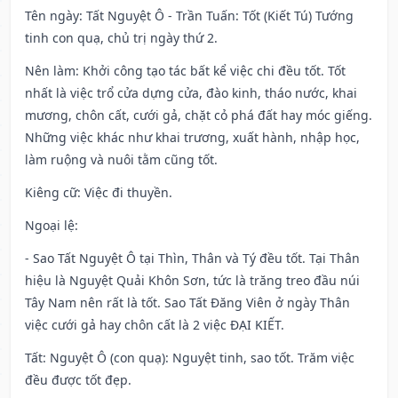
Tên ngày
: Tất Nguyệt Ô - Trần Tuấn: Tốt (Kiết Tú) Tướng
tinh con quạ, chủ trị ngày thứ 2.
Nên làm
: Khởi công tạo tác bất kể việc chi đều tốt. Tốt
nhất là việc trổ cửa dựng cửa, đào kinh, tháo nước, khai
mương, chôn cất, cưới gả, chặt cỏ phá đất hay móc giếng.
Những việc khác như khai trương, xuất hành, nhập học,
làm ruộng và nuôi tằm cũng tốt.
Kiêng cữ
: Việc đi thuyền.
Ngoại lệ
:
- Sao Tất Nguyệt Ô tại Thìn, Thân và Tý đều tốt. Tại Thân
hiệu là Nguyệt Quải Khôn Sơn, tức là trăng treo đầu núi
Tây Nam nên rất là tốt. Sao Tất Đăng Viên ở ngày Thân
việc cưới gả hay chôn cất là 2 việc ĐẠI KIẾT.
Tất: Nguyệt Ô (con quạ): Nguyệt tinh, sao tốt. Trăm việc
đều được tốt đẹp.