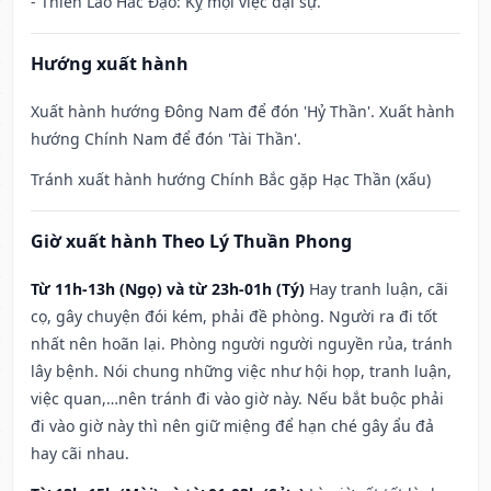
- Thiên Lao Hắc Đạo: Kỵ mọi việc đại sự.
Hướng xuất hành
Xuất hành hướng Đông Nam để đón 'Hỷ Thần'. Xuất hành
hướng Chính Nam để đón 'Tài Thần'.
Tránh xuất hành hướng Chính Bắc gặp Hạc Thần (xấu)
Giờ xuất hành Theo Lý Thuần Phong
Từ 11h-13h (Ngọ) và từ 23h-01h (Tý)
Hay tranh luận, cãi
cọ, gây chuyện đói kém, phải đề phòng. Người ra đi tốt
nhất nên hoãn lại. Phòng người người nguyền rủa, tránh
lây bệnh. Nói chung những việc như hội họp, tranh luận,
việc quan,…nên tránh đi vào giờ này. Nếu bắt buộc phải
đi vào giờ này thì nên giữ miệng để hạn ché gây ẩu đả
hay cãi nhau.