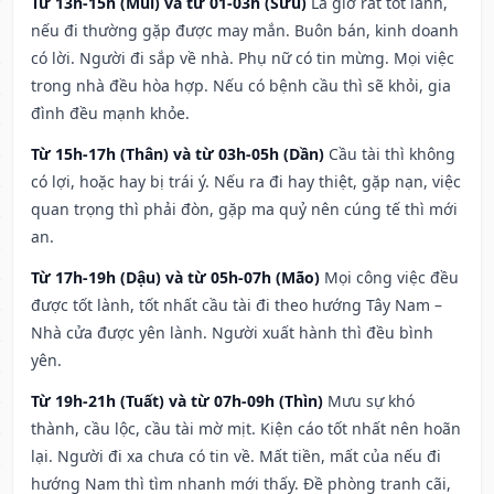
Từ 13h-15h (Mùi) và từ 01-03h (Sửu)
Là giờ rất tốt lành,
nếu đi thường gặp được may mắn. Buôn bán, kinh doanh
có lời. Người đi sắp về nhà. Phụ nữ có tin mừng. Mọi việc
trong nhà đều hòa hợp. Nếu có bệnh cầu thì sẽ khỏi, gia
đình đều mạnh khỏe.
Từ 15h-17h (Thân) và từ 03h-05h (Dần)
Cầu tài thì không
có lợi, hoặc hay bị trái ý. Nếu ra đi hay thiệt, gặp nạn, việc
quan trọng thì phải đòn, gặp ma quỷ nên cúng tế thì mới
an.
Từ 17h-19h (Dậu) và từ 05h-07h (Mão)
Mọi công việc đều
được tốt lành, tốt nhất cầu tài đi theo hướng Tây Nam –
Nhà cửa được yên lành. Người xuất hành thì đều bình
yên.
Từ 19h-21h (Tuất) và từ 07h-09h (Thìn)
Mưu sự khó
thành, cầu lộc, cầu tài mờ mịt. Kiện cáo tốt nhất nên hoãn
lại. Người đi xa chưa có tin về. Mất tiền, mất của nếu đi
hướng Nam thì tìm nhanh mới thấy. Đề phòng tranh cãi,