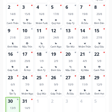
2
3
4
5
6
7
8
14/8
15/8
16/8
17/8
18/8
19/8
20/8
🐒
🐓
🐕
🐖
🐀
🐂
🐅
Canh Thân
Tân Dậu
Nhâm Tuất
Quý Hợi
Giáp Tý
Ất Sửu
Bính Dần
9
10
11
12
13
14
15
21/8
22/8
23/8
24/8
25/8
26/8
27/8
🐈
🐉
🐍
🐎
🐐
🐒
🐓
Đinh Mão
Mậu Thìn
Kỷ Tỵ
Canh Ngọ
Tân Mùi
Nhâm Thân
Quý Dậu
16
17
18
19
20
21
22
28/8
29/8
1/9
2/9
3/9
4/9
5/9
🐕
🐖
🐀
🐂
🐅
🐈
🐉
Giáp Tuất
Ất Hợi
Bính Tý
Đinh Sửu
Mậu Dần
Kỷ Mão
Canh Thìn
23
24
25
26
27
28
29
6/9
7/9
8/9
9/9
10/9
11/9
12/9
🐍
🐎
🐐
🐒
🐓
🐕
🐖
Tân Tỵ
Nhâm Ngọ
Quý Mùi
Giáp Thân
Ất Dậu
Bính Tuất
Đinh Hợi
30
31
1
2
3
4
5
13/9
14/9