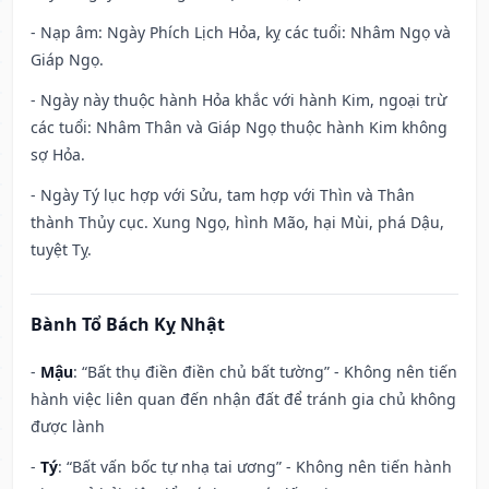
- Nạp âm: Ngày Phích Lịch Hỏa, kỵ các tuổi: Nhâm Ngọ và
Giáp Ngọ.
- Ngày này thuộc hành Hỏa khắc với hành Kim, ngoại trừ
các tuổi: Nhâm Thân và Giáp Ngọ thuộc hành Kim không
sợ Hỏa.
- Ngày Tý lục hợp với Sửu, tam hợp với Thìn và Thân
thành Thủy cục. Xung Ngọ, hình Mão, hại Mùi, phá Dậu,
tuyệt Tỵ.
Bành Tổ Bách Kỵ Nhật
-
Mậu
: “Bất thụ điền điền chủ bất tường” - Không nên tiến
hành việc liên quan đến nhận đất để tránh gia chủ không
được lành
-
Tý
: “Bất vấn bốc tự nhạ tai ương” - Không nên tiến hành