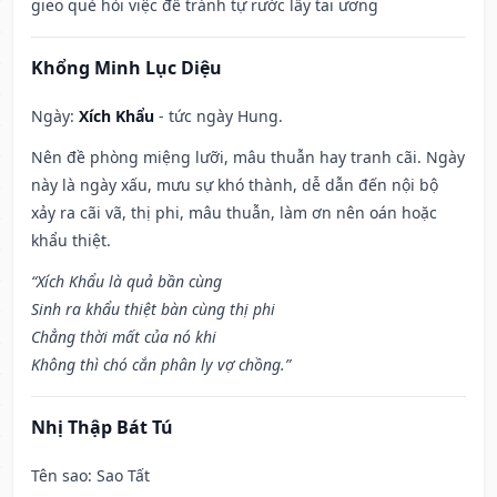
gieo quẻ hỏi việc để tránh tự rước lấy tai ương
Khổng Minh Lục Diệu
Ngày:
Xích Khẩu
- tức ngày Hung.
Nên đề phòng miệng lưỡi, mâu thuẫn hay tranh cãi. Ngày
này là ngày xấu, mưu sự khó thành, dễ dẫn đến nội bộ
xảy ra cãi vã, thị phi, mâu thuẫn, làm ơn nên oán hoặc
khẩu thiệt.
“Xích Khẩu là quả bần cùng
Sinh ra khẩu thiệt bàn cùng thị phi
Chẳng thời mất của nó khi
Không thì chó cắn phân ly vợ chồng.”
Nhị Thập Bát Tú
Tên sao
: Sao Tất