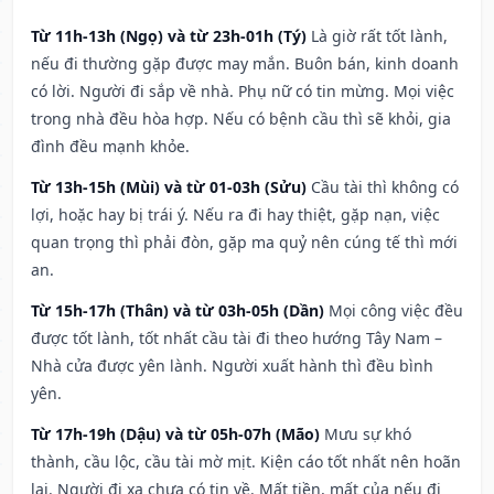
Từ 11h-13h (Ngọ) và từ 23h-01h (Tý)
Là giờ rất tốt lành,
nếu đi thường gặp được may mắn. Buôn bán, kinh doanh
có lời. Người đi sắp về nhà. Phụ nữ có tin mừng. Mọi việc
trong nhà đều hòa hợp. Nếu có bệnh cầu thì sẽ khỏi, gia
đình đều mạnh khỏe.
Từ 13h-15h (Mùi) và từ 01-03h (Sửu)
Cầu tài thì không có
lợi, hoặc hay bị trái ý. Nếu ra đi hay thiệt, gặp nạn, việc
quan trọng thì phải đòn, gặp ma quỷ nên cúng tế thì mới
an.
Từ 15h-17h (Thân) và từ 03h-05h (Dần)
Mọi công việc đều
được tốt lành, tốt nhất cầu tài đi theo hướng Tây Nam –
Nhà cửa được yên lành. Người xuất hành thì đều bình
yên.
Từ 17h-19h (Dậu) và từ 05h-07h (Mão)
Mưu sự khó
thành, cầu lộc, cầu tài mờ mịt. Kiện cáo tốt nhất nên hoãn
lại. Người đi xa chưa có tin về. Mất tiền, mất của nếu đi