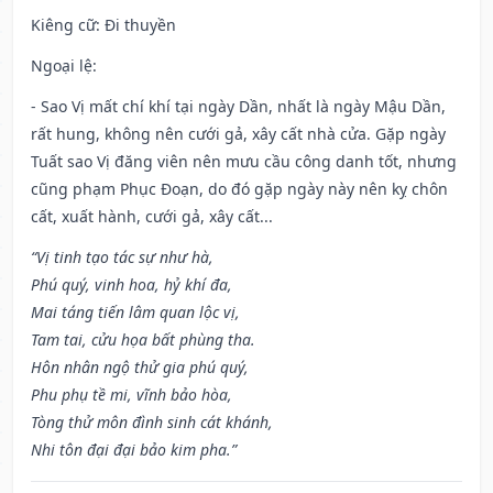
Kiêng cữ
: Đi thuyền
Ngoại lệ
:
- Sao Vị mất chí khí tại ngày Dần, nhất là ngày Mậu Dần,
rất hung, không nên cưới gả, xây cất nhà cửa. Gặp ngày
Tuất sao Vị đăng viên nên mưu cầu công danh tốt, nhưng
cũng phạm Phục Đoạn, do đó gặp ngày này nên kỵ chôn
cất, xuất hành, cưới gả, xây cất...
“Vị tinh tạo tác sự như hà,
Phú quý, vinh hoa, hỷ khí đa,
Mai táng tiến lâm quan lộc vị,
Tam tai, cửu họa bất phùng tha.
Hôn nhân ngộ thử gia phú quý,
Phu phụ tề mi, vĩnh bảo hòa,
Tòng thử môn đình sinh cát khánh,
Nhi tôn đại đại bảo kim pha.”