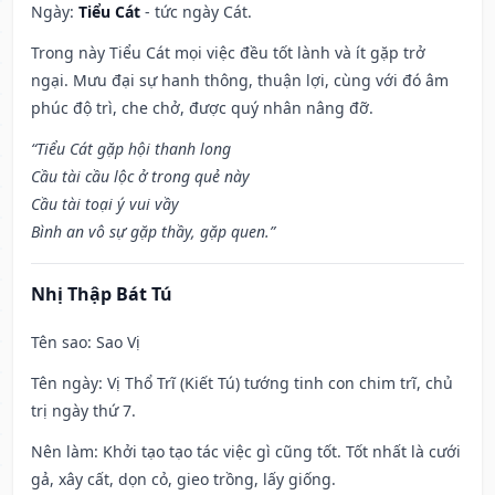
Ngày:
Tiểu Cát
- tức ngày Cát.
Trong này Tiểu Cát mọi việc đều tốt lành và ít gặp trở
ngại. Mưu đại sự hanh thông, thuận lợi, cùng với đó âm
phúc độ trì, che chở, được quý nhân nâng đỡ.
“Tiểu Cát gặp hội thanh long
Cầu tài cầu lộc ở trong quẻ này
Cầu tài toại ý vui vầy
Bình an vô sự gặp thầy, gặp quen.”
Nhị Thập Bát Tú
Tên sao
: Sao Vị
Tên ngày
: Vị Thổ Trĩ (Kiết Tú) tướng tinh con chim trĩ, chủ
trị ngày thứ 7.
Nên làm
: Khởi tạo tạo tác việc gì cũng tốt. Tốt nhất là cưới
gả, xây cất, dọn cỏ, gieo trồng, lấy giống.