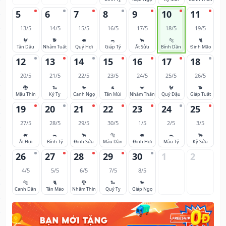
5
6
7
8
9
10
11
13/5
14/5
15/5
16/5
17/5
18/5
19/5
🐓
🐕
🐖
🐀
🐂
🐅
🐈
Tân Dậu
Nhâm Tuất
Quý Hợi
Giáp Tý
Ất Sửu
Bính Dần
Đinh Mão
12
13
14
15
16
17
18
20/5
21/5
22/5
23/5
24/5
25/5
26/5
🐉
🐍
🐎
🐐
🐒
🐓
🐕
Mậu Thìn
Kỷ Tỵ
Canh Ngọ
Tân Mùi
Nhâm Thân
Quý Dậu
Giáp Tuất
19
20
21
22
23
24
25
27/5
28/5
29/5
30/5
1/5
2/5
3/5
🐖
🐀
🐂
🐅
🐖
🐀
🐂
Ất Hợi
Bính Tý
Đinh Sửu
Mậu Dần
Đinh Hợi
Mậu Tý
Kỷ Sửu
26
27
28
29
30
1
2
4/5
5/5
6/5
7/5
8/5
🐅
🐈
🐉
🐍
🐎
Canh Dần
Tân Mão
Nhâm Thìn
Quý Tỵ
Giáp Ngọ