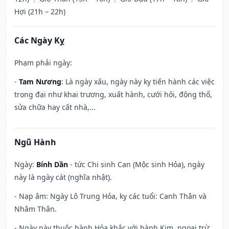
Hợi (21h – 22h)
Các Ngày Kỵ
Phạm phải ngày:
-
Tam Nương
: Là ngày xấu, ngày này kỵ tiến hành các việc
trọng đại như khai trương, xuất hành, cưới hỏi, động thổ,
sửa chữa hay cất nhà,...
Ngũ Hành
Ngày:
Bính Dần
- tức Chi sinh Can (Mộc sinh Hỏa), ngày
này là ngày cát (nghĩa nhật).
- Nạp âm: Ngày Lô Trung Hỏa, kỵ các tuổi: Canh Thân và
Nhâm Thân.
- Ngày này thuộc hành Hỏa khắc với hành Kim, ngoại trừ