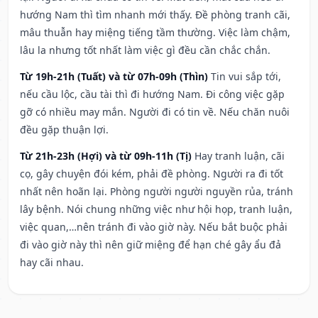
hướng Nam thì tìm nhanh mới thấy. Đề phòng tranh cãi,
mâu thuẫn hay miệng tiếng tầm thường. Việc làm chậm,
lâu la nhưng tốt nhất làm việc gì đều cần chắc chắn.
Từ 19h-21h (Tuất) và từ 07h-09h (Thìn)
Tin vui sắp tới,
nếu cầu lộc, cầu tài thì đi hướng Nam. Đi công việc gặp
gỡ có nhiều may mắn. Người đi có tin về. Nếu chăn nuôi
đều gặp thuận lợi.
Từ 21h-23h (Hợi) và từ 09h-11h (Tị)
Hay tranh luận, cãi
cọ, gây chuyện đói kém, phải đề phòng. Người ra đi tốt
nhất nên hoãn lại. Phòng người người nguyền rủa, tránh
lây bệnh. Nói chung những việc như hội họp, tranh luận,
việc quan,…nên tránh đi vào giờ này. Nếu bắt buộc phải
đi vào giờ này thì nên giữ miệng để hạn ché gây ẩu đả
hay cãi nhau.