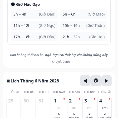
🌑 Giờ Hắc đạo
3h – 4h
(Giờ Dần)
5h – 6h
(Giờ Mão)
11h – 12h
(Giờ Ngọ)
15h – 16h
(Giờ Thân)
17h – 18h
(Giờ Dậu)
21h – 22h
(Giờ Hợi)
Bạn không thất bại khi ngã, bạn chỉ thất bại khi không đứng dậy.
— Khuyết Danh
Lịch Tháng 6 Năm 2028
THỨ HAI
THỨ BA
THỨ TƯ
THỨ NĂM
THỨ SÁU
THỨ BẢY
CHỦ NHẬT
29
30
31
1
2
3
4
9/5
10/5
11/5
12/5
🐍
🐎
🐐
🐒
Đinh Tỵ
Mậu Ngọ
Kỷ Mùi
Canh Thân