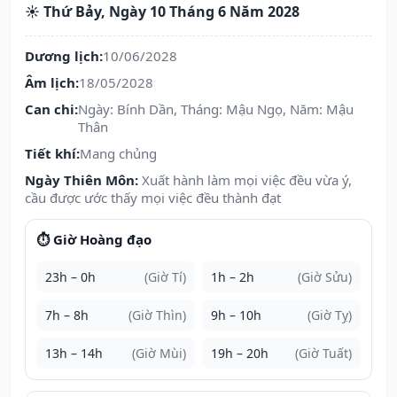
☀️ Thứ Bảy, Ngày 10 Tháng 6 Năm 2028
Dương lịch:
10/06/2028
Âm lịch:
18/05/2028
Can chi:
Ngày: Bính Dần, Tháng: Mậu Ngọ, Năm: Mậu
Thân
Tiết khí:
Mang chủng
Ngày Thiên Môn:
Xuất hành làm mọi việc đều vừa ý,
cầu được ước thấy mọi việc đều thành đạt
⏱️ Giờ Hoàng đạo
23h – 0h
(Giờ Tí)
1h – 2h
(Giờ Sửu)
7h – 8h
(Giờ Thìn)
9h – 10h
(Giờ Tỵ)
13h – 14h
(Giờ Mùi)
19h – 20h
(Giờ Tuất)