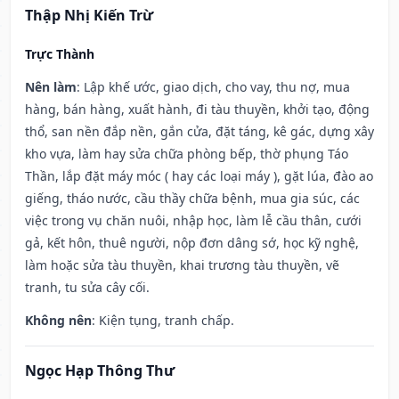
Thập Nhị Kiến Trừ
Trực Thành
Nên làm
: Lập khế ước, giao dịch, cho vay, thu nợ, mua
hàng, bán hàng, xuất hành, đi tàu thuyền, khởi tạo, động
thổ, san nền đắp nền, gắn cửa, đặt táng, kê gác, dựng xây
kho vựa, làm hay sửa chữa phòng bếp, thờ phụng Táo
Thần, lắp đặt máy móc ( hay các loại máy ), gặt lúa, đào ao
giếng, tháo nước, cầu thầy chữa bệnh, mua gia súc, các
việc trong vụ chăn nuôi, nhập học, làm lễ cầu thân, cưới
gả, kết hôn, thuê người, nộp đơn dâng sớ, học kỹ nghệ,
làm hoặc sửa tàu thuyền, khai trương tàu thuyền, vẽ
tranh, tu sửa cây cối.
Không nên
: Kiện tụng, tranh chấp.
Ngọc Hạp Thông Thư