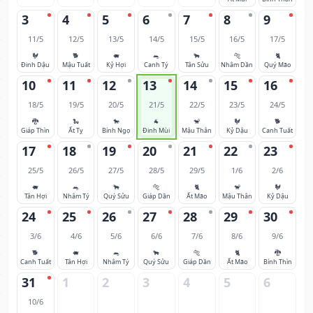
3
4
5
6
7
8
9
11/5
12/5
13/5
14/5
15/5
16/5
17/5
🐓
🐕
🐖
🐀
🐂
🐅
🐈
Đinh Dậu
Mậu Tuất
Kỷ Hợi
Canh Tý
Tân Sửu
Nhâm Dần
Quý Mão
10
11
12
13
14
15
16
18/5
19/5
20/5
21/5
22/5
23/5
24/5
🐉
🐍
🐎
🐐
🐒
🐓
🐕
Giáp Thìn
Ất Tỵ
Bính Ngọ
Đinh Mùi
Mậu Thân
Kỷ Dậu
Canh Tuất
17
18
19
20
21
22
23
25/5
26/5
27/5
28/5
29/5
1/6
2/6
🐖
🐀
🐂
🐅
🐈
🐒
🐓
Tân Hợi
Nhâm Tý
Quý Sửu
Giáp Dần
Ất Mão
Mậu Thân
Kỷ Dậu
24
25
26
27
28
29
30
3/6
4/6
5/6
6/6
7/6
8/6
9/6
🐕
🐖
🐀
🐂
🐅
🐈
🐉
Canh Tuất
Tân Hợi
Nhâm Tý
Quý Sửu
Giáp Dần
Ất Mão
Bính Thìn
31
1
2
3
4
5
6
10/6