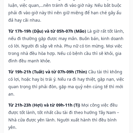
luận, việc quan,…nên tránh đi vào giờ này. Nếu bắt buộc
phải đi vào giờ này thì nên giữ miệng để hạn ché gây ẩu
đả hay cãi nhau.
Từ 17h-19h (Dậu) và từ 05h-07h (Mão)
Là giờ rất tốt lành,
nếu đi thường gặp được may mắn. Buôn bán, kinh doanh
có lời. Người đi sắp về nhà. Phụ nữ có tin mừng. Mọi việc
trong nhà đều hòa hợp. Nếu có bệnh cầu thì sẽ khỏi, gia
đình đều mạnh khỏe.
Từ 19h-21h (Tuất) và từ 07h-09h (Thìn)
Cầu tài thì không
có lợi, hoặc hay bị trái ý. Nếu ra đi hay thiệt, gặp nạn, việc
quan trọng thì phải đòn, gặp ma quỷ nên cúng tế thì mới
an.
Từ 21h-23h (Hợi) và từ 09h-11h (Tị)
Mọi công việc đều
được tốt lành, tốt nhất cầu tài đi theo hướng Tây Nam –
Nhà cửa được yên lành. Người xuất hành thì đều bình
yên.