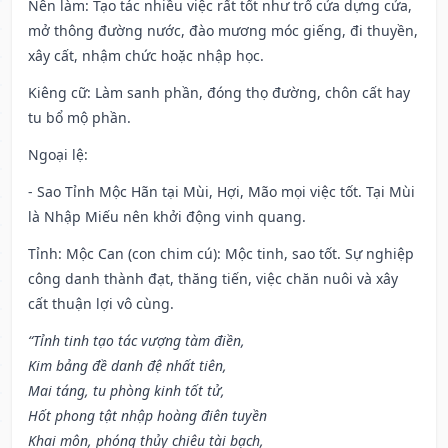
Nên làm
: Tạo tác nhiều việc rất tốt như trổ cửa dựng cửa,
mở thông đường nước, đào mương móc giếng, đi thuyền,
xây cất, nhậm chức hoặc nhập học.
Kiêng cữ
: Làm sanh phần, đóng thọ đường, chôn cất hay
tu bổ mộ phần.
Ngoại lệ
:
- Sao Tỉnh Mộc Hãn tại Mùi, Hợi, Mão mọi việc tốt. Tại Mùi
là Nhập Miếu nên khởi động vinh quang.
Tỉnh: Mộc Can (con chim cú): Mộc tinh, sao tốt. Sự nghiệp
công danh thành đạt, thăng tiến, việc chăn nuôi và xây
cất thuận lợi vô cùng.
“Tỉnh tinh tạo tác vượng tàm điền,
Kim bảng đề danh đệ nhất tiên,
Mai táng, tu phòng kinh tốt tử,
Hốt phong tật nhập hoàng điên tuyền
Khai môn, phóng thủy chiêu tài bạch,