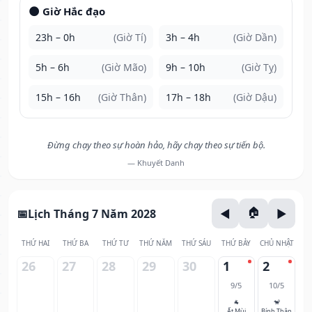
🌑 Giờ Hắc đạo
23h – 0h
(Giờ Tí)
3h – 4h
(Giờ Dần)
5h – 6h
(Giờ Mão)
9h – 10h
(Giờ Tỵ)
15h – 16h
(Giờ Thân)
17h – 18h
(Giờ Dậu)
Đừng chạy theo sự hoàn hảo, hãy chạy theo sự tiến bộ.
— Khuyết Danh
Lịch Tháng 7 Năm 2028
THỨ HAI
THỨ BA
THỨ TƯ
THỨ NĂM
THỨ SÁU
THỨ BẢY
CHỦ NHẬT
26
27
28
29
30
1
2
9/5
10/5
🐐
🐒
Ất Mùi
Bính Thân