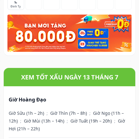
🐍
Đinh Tỵ
XEM TỐT XẤU NGÀY 13 THÁNG 7
Giờ Hoàng Đạo
Giờ Sửu (1h – 2h)
;
Giờ Thìn (7h – 8h)
;
Giờ Ngọ (11h –
12h)
;
Giờ Mùi (13h – 14h)
;
Giờ Tuất (19h – 20h)
;
Giờ
Hợi (21h – 22h)