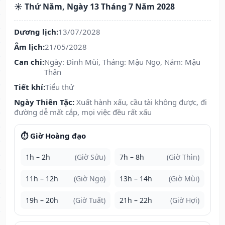
☀️ Thứ Năm, Ngày 13 Tháng 7 Năm 2028
Dương lịch:
13/07/2028
Âm lịch:
21/05/2028
Can chi:
Ngày: Đinh Mùi, Tháng: Mậu Ngọ, Năm: Mậu
Thân
Tiết khí:
Tiểu thử
Ngày Thiên Tặc:
Xuất hành xấu, cầu tài không được, đi
đường dễ mất cắp, mọi việc đều rất xấu
⏱️ Giờ Hoàng đạo
1h – 2h
(Giờ Sửu)
7h – 8h
(Giờ Thìn)
11h – 12h
(Giờ Ngọ)
13h – 14h
(Giờ Mùi)
19h – 20h
(Giờ Tuất)
21h – 22h
(Giờ Hợi)