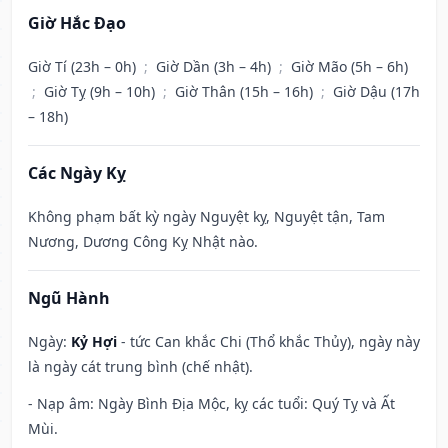
Giờ Hắc Đạo
Giờ Tí (23h – 0h)
;
Giờ Dần (3h – 4h)
;
Giờ Mão (5h – 6h)
;
Giờ Tỵ (9h – 10h)
;
Giờ Thân (15h – 16h)
;
Giờ Dậu (17h
– 18h)
Các Ngày Kỵ
Không phạm bất kỳ ngày Nguyệt kỵ, Nguyệt tận, Tam
Nương, Dương Công Kỵ Nhật nào.
Ngũ Hành
Ngày:
Kỷ Hợi
- tức Can khắc Chi (Thổ khắc Thủy), ngày này
là ngày cát trung bình (chế nhật).
- Nạp âm: Ngày Bình Địa Mộc, kỵ các tuổi: Quý Tỵ và Ất
Mùi.