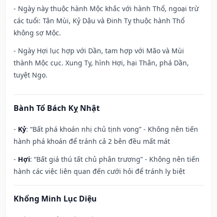
- Ngày này thuộc hành Mộc khắc với hành Thổ, ngoại trừ
các tuổi: Tân Mùi, Kỷ Dậu và Đinh Tỵ thuộc hành Thổ
không sợ Mộc.
- Ngày Hợi lục hợp với Dần, tam hợp với Mão và Mùi
thành Mộc cục. Xung Tỵ, hình Hợi, hại Thân, phá Dần,
tuyệt Ngọ.
Bành Tổ Bách Kỵ Nhật
-
Kỷ
: “Bất phá khoán nhị chủ tịnh vong” - Không nên tiến
hành phá khoán để tránh cả 2 bên đều mất mát
-
Hợi
: “Bất giá thú tất chủ phân trương” - Không nên tiến
hành các việc liên quan đến cưới hỏi để tránh ly biệt
Khổng Minh Lục Diệu