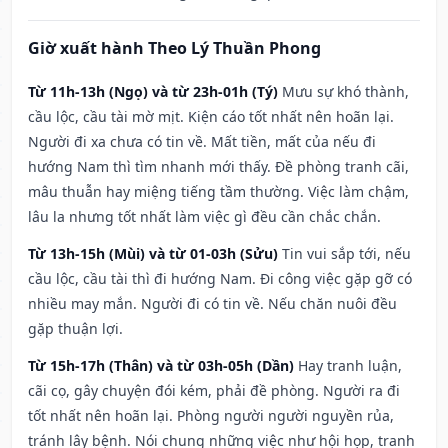
Giờ xuất hành Theo Lý Thuần Phong
Từ 11h-13h (Ngọ) và từ 23h-01h (Tý)
Mưu sự khó thành,
cầu lộc, cầu tài mờ mịt. Kiện cáo tốt nhất nên hoãn lại.
Người đi xa chưa có tin về. Mất tiền, mất của nếu đi
hướng Nam thì tìm nhanh mới thấy. Đề phòng tranh cãi,
mâu thuẫn hay miệng tiếng tầm thường. Việc làm chậm,
lâu la nhưng tốt nhất làm việc gì đều cần chắc chắn.
Từ 13h-15h (Mùi) và từ 01-03h (Sửu)
Tin vui sắp tới, nếu
cầu lộc, cầu tài thì đi hướng Nam. Đi công việc gặp gỡ có
nhiều may mắn. Người đi có tin về. Nếu chăn nuôi đều
gặp thuận lợi.
Từ 15h-17h (Thân) và từ 03h-05h (Dần)
Hay tranh luận,
cãi cọ, gây chuyện đói kém, phải đề phòng. Người ra đi
tốt nhất nên hoãn lại. Phòng người người nguyền rủa,
tránh lây bệnh. Nói chung những việc như hội họp, tranh