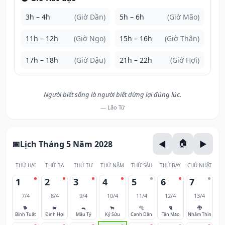
3h – 4h
(Giờ Dần)
5h – 6h
(Giờ Mão)
11h – 12h
(Giờ Ngọ)
15h – 16h
(Giờ Thân)
17h – 18h
(Giờ Dậu)
21h – 22h
(Giờ Hợi)
Người biết sống là người biết dừng lại đúng lúc.
— Lão Tử
Lịch Tháng 5 Năm 2028
THỨ HAI
THỨ BA
THỨ TƯ
THỨ NĂM
THỨ SÁU
THỨ BẢY
CHỦ NHẬT
1
2
3
4
5
6
7
7/4
8/4
9/4
10/4
11/4
12/4
13/4
🐕
🐖
🐀
🐂
🐅
🐈
🐉
Bính Tuất
Đinh Hợi
Mậu Tý
Kỷ Sửu
Canh Dần
Tân Mão
Nhâm Thìn