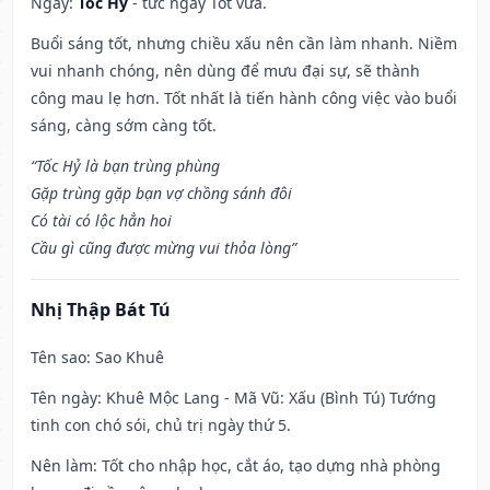
Ngày:
Tốc Hỷ
- tức ngày Tốt vừa.
Buổi sáng tốt, nhưng chiều xấu nên cần làm nhanh. Niềm
vui nhanh chóng, nên dùng để mưu đại sự, sẽ thành
công mau lẹ hơn. Tốt nhất là tiến hành công việc vào buổi
sáng, càng sớm càng tốt.
“Tốc Hỷ là bạn trùng phùng
Gặp trùng gặp bạn vợ chồng sánh đôi
Có tài có lộc hẳn hoi
Cầu gì cũng được mừng vui thỏa lòng”
Nhị Thập Bát Tú
Tên sao
: Sao Khuê
Tên ngày
: Khuê Mộc Lang - Mã Vũ: Xấu (Bình Tú) Tướng
tinh con chó sói, chủ trị ngày thứ 5.
Nên làm
: Tốt cho nhập học, cắt áo, tạo dựng nhà phòng