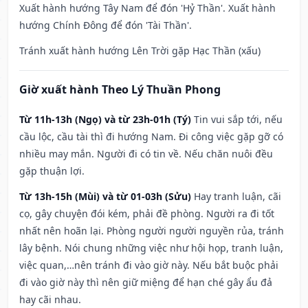
Xuất hành hướng Tây Nam để đón 'Hỷ Thần'. Xuất hành
hướng Chính Đông để đón 'Tài Thần'.
Tránh xuất hành hướng Lên Trời gặp Hạc Thần (xấu)
Giờ xuất hành Theo Lý Thuần Phong
Từ 11h-13h (Ngọ) và từ 23h-01h (Tý)
Tin vui sắp tới, nếu
cầu lộc, cầu tài thì đi hướng Nam. Đi công việc gặp gỡ có
nhiều may mắn. Người đi có tin về. Nếu chăn nuôi đều
gặp thuận lợi.
Từ 13h-15h (Mùi) và từ 01-03h (Sửu)
Hay tranh luận, cãi
cọ, gây chuyện đói kém, phải đề phòng. Người ra đi tốt
nhất nên hoãn lại. Phòng người người nguyền rủa, tránh
lây bệnh. Nói chung những việc như hội họp, tranh luận,
việc quan,…nên tránh đi vào giờ này. Nếu bắt buộc phải
đi vào giờ này thì nên giữ miệng để hạn ché gây ẩu đả
hay cãi nhau.