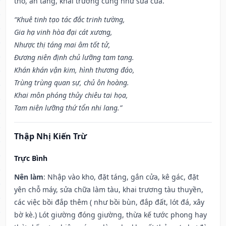
thổ, an táng, khai trương cũng như sửa cửa.
“Khuê tinh tạo tác đắc trinh tường,
Gia hạ vinh hòa đại cát xương,
Nhược thị táng mai âm tốt tử,
Đương niên định chủ lưỡng tam tang.
Khán khán vận kim, hình thương đáo,
Trùng trùng quan sự, chủ ôn hoàng.
Khai môn phóng thủy chiêu tai họa,
Tam niên lưỡng thứ tổn nhi lang.”
Thập Nhị Kiến Trừ
Trực Bình
Nên làm
: Nhập vào kho, đặt táng, gắn cửa, kê gác, đặt
yên chỗ máy, sửa chữa làm tàu, khai trương tàu thuyền,
các việc bồi đắp thêm ( như bồi bùn, đắp đất, lót đá, xây
bờ kè.) Lót giường đóng giường, thừa kế tước phong hay