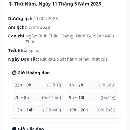
☀️ Thứ Năm, Ngày 11 Tháng 5 Năm 2028
Dương lịch:
11/05/2028
Âm lịch:
17/04/2028
Can chi:
Ngày: Bính Thân, Tháng: Đinh Tỵ, Năm: Mậu
Thân
Tiết khí:
Lập hạ
Ngày Đạo Tặc:
Rất xấu, xuất hành bị hại, mất của
⏱️ Giờ Hoàng đạo
23h – 0h
(Giờ Tí)
1h – 2h
(Giờ Sửu)
7h – 8h
(Giờ Thìn)
9h – 10h
(Giờ Tỵ)
13h – 14h
(Giờ Mùi)
19h – 20h
(Giờ Tuất)
🌑 Giờ Hắc đạo