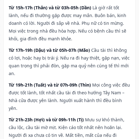
Từ 15h-17h (Thân) và từ 03h-05h (Dần)
Là giờ rất tốt
lành, nếu đi thường gặp được may mắn. Buôn bán, kinh
doanh có lời. Người đi sắp về nhà. Phụ nữ có tin mừng.
Mọi việc trong nhà đều hòa hợp. Nếu có bệnh cầu thì sẽ
khỏi, gia đình đều mạnh khỏe.
Từ 17h-19h (Dậu) và từ 05h-07h (Mão)
Cầu tài thì không
có lợi, hoặc hay bị trái ý. Nếu ra đi hay thiệt, gặp nạn, việc
quan trọng thì phải đòn, gặp ma quỷ nên cúng tế thì mới
an.
Từ 19h-21h (Tuất) và từ 07h-09h (Thìn)
Mọi công việc đều
được tốt lành, tốt nhất cầu tài đi theo hướng Tây Nam –
Nhà cửa được yên lành. Người xuất hành thì đều bình
yên.
Từ 21h-23h (Hợi) và từ 09h-11h (Tị)
Mưu sự khó thành,
cầu lộc, cầu tài mờ mịt. Kiện cáo tốt nhất nên hoãn lại.
Người đi xa chưa có tin về. Mất tiền, mất của nếu đi