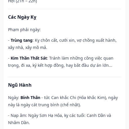
Hợi (21h – 22h)
Các Ngày Kỵ
Phạm phải ngày:
-
Trùng tang
: Kỵ chôn cất, cưới xin, vợ chồng xuất hành,
xây nhà, xây mồ mả.
-
Kim Thần Thất Sát
: Tránh làm những công việc quan
trọng, đi xa, ký kết hợp đồng, hay bắt đầu dự án lớn...
Ngũ Hành
Ngày:
Bính Thân
- tức Can khắc Chi (Hỏa khắc Kim), ngày
này là ngày cát trung bình (chế nhật).
- Nạp âm: Ngày Sơn Hạ Hỏa, kỵ các tuổi: Canh Dần và
Nhâm Dần.