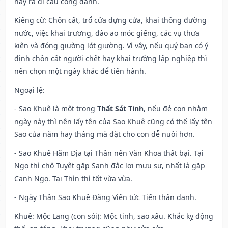
hay ra đi cầu công danh.
Kiêng cữ
: Chôn cất, trổ cửa dựng cửa, khai thông đường
nước, việc khai trương, đào ao móc giếng, các vụ thưa
kiện và đóng giường lót giường. Vì vậy, nếu quý bạn có ý
định chôn cất người chết hay khai trường lập nghiệp thì
nên chọn một ngày khác để tiến hành.
Ngoại lệ
:
- Sao Khuê là một trong
Thất Sát Tinh
, nếu đẻ con nhằm
ngày này thì nên lấy tên của Sao Khuê cũng có thể lấy tên
Sao của năm hay tháng mà đặt cho con dễ nuôi hơn.
- Sao Khuê Hãm Địa tại Thân nên Văn Khoa thất bại. Tại
Ngọ thì chỗ Tuyệt gặp Sanh đắc lợi mưu sự, nhất là gặp
Canh Ngọ. Tại Thìn thì tốt vừa vừa.
- Ngày Thân Sao Khuê Đăng Viên tức Tiến thân danh.
Khuê: Mộc Lang (con sói): Mộc tinh, sao xấu. Khắc kỵ động