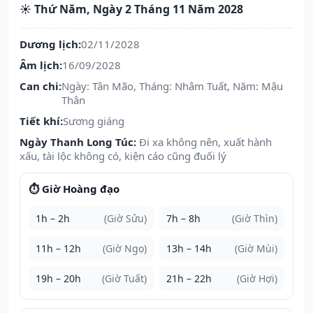
☀️ Thứ Năm, Ngày 2 Tháng 11 Năm 2028
Dương lịch:
02/11/2028
Âm lịch:
16/09/2028
Can chi:
Ngày: Tân Mão, Tháng: Nhâm Tuất, Năm: Mậu
Thân
Tiết khí:
Sương giáng
Ngày Thanh Long Túc:
Đi xa không nên, xuất hành
xấu, tài lộc không có, kiện cáo cũng đuối lý
⏱️ Giờ Hoàng đạo
1h – 2h
(Giờ Sửu)
7h – 8h
(Giờ Thìn)
11h – 12h
(Giờ Ngọ)
13h – 14h
(Giờ Mùi)
19h – 20h
(Giờ Tuất)
21h – 22h
(Giờ Hợi)