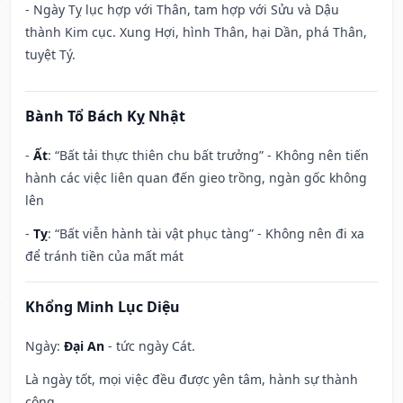
- Ngày Tỵ lục hợp với Thân, tam hợp với Sửu và Dậu
thành Kim cục. Xung Hợi, hình Thân, hại Dần, phá Thân,
tuyệt Tý.
Bành Tổ Bách Kỵ Nhật
-
Ất
: “Bất tải thực thiên chu bất trưởng” - Không nên tiến
hành các việc liên quan đến gieo trồng, ngàn gốc không
lên
-
Tỵ
: “Bất viễn hành tài vật phục tàng” - Không nên đi xa
để tránh tiền của mất mát
Khổng Minh Lục Diệu
Ngày:
Đại An
- tức ngày Cát.
Là ngày tốt, mọi việc đều được yên tâm, hành sự thành
công.