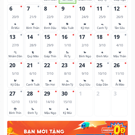
6
7
8
9
10
11
12
20/9
21/9
22/9
23/9
24/9
25/9
26/9
🐐
🐒
🐓
🐕
🐖
🐀
🐂
Ất Mùi
Bính Thân
Đinh Dậu
Mậu Tuất
Kỷ Hợi
Canh Tý
Tân Sửu
13
14
15
16
17
18
19
27/9
28/9
29/9
1/10
2/10
3/10
4/10
🐅
🐈
🐉
🐍
🐎
🐐
🐒
Nhâm Dần
Quý Mão
Giáp Thìn
Ất Tỵ
Bính Ngọ
Đinh Mùi
Mậu Thân
20
21
22
23
24
25
26
5/10
6/10
7/10
8/10
9/10
10/10
11/10
🐓
🐕
🐖
🐀
🐂
🐅
🐈
Kỷ Dậu
Canh Tuất
Tân Hợi
Nhâm Tý
Quý Sửu
Giáp Dần
Ất Mão
27
28
29
30
1
2
3
12/10
13/10
14/10
15/10
🐉
🐍
🐎
🐐
Bính Thìn
Đinh Tỵ
Mậu Ngọ
Kỷ Mùi