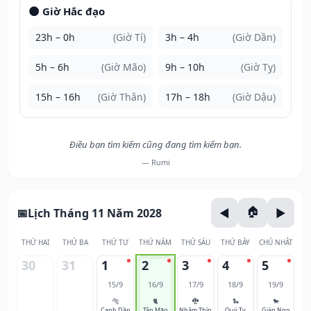
🌑 Giờ Hắc đạo
23h – 0h
(Giờ Tí)
3h – 4h
(Giờ Dần)
5h – 6h
(Giờ Mão)
9h – 10h
(Giờ Tỵ)
15h – 16h
(Giờ Thân)
17h – 18h
(Giờ Dậu)
Điều bạn tìm kiếm cũng đang tìm kiếm bạn.
— Rumi
Lịch Tháng 11 Năm 2028
THỨ HAI
THỨ BA
THỨ TƯ
THỨ NĂM
THỨ SÁU
THỨ BẢY
CHỦ NHẬT
30
31
1
2
3
4
5
15/9
16/9
17/9
18/9
19/9
🐅
🐈
🐉
🐍
🐎
Canh Dần
Tân Mão
Nhâm Thìn
Quý Tỵ
Giáp Ngọ