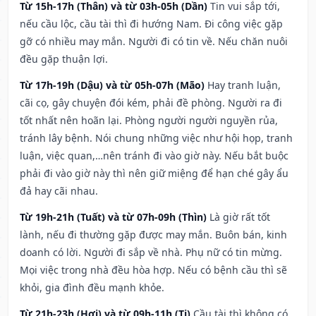
Từ 15h-17h (Thân) và từ 03h-05h (Dần)
Tin vui sắp tới,
nếu cầu lộc, cầu tài thì đi hướng Nam. Đi công việc gặp
gỡ có nhiều may mắn. Người đi có tin về. Nếu chăn nuôi
đều gặp thuận lợi.
Từ 17h-19h (Dậu) và từ 05h-07h (Mão)
Hay tranh luận,
cãi cọ, gây chuyện đói kém, phải đề phòng. Người ra đi
tốt nhất nên hoãn lại. Phòng người người nguyền rủa,
tránh lây bệnh. Nói chung những việc như hội họp, tranh
luận, việc quan,…nên tránh đi vào giờ này. Nếu bắt buộc
phải đi vào giờ này thì nên giữ miệng để hạn ché gây ẩu
đả hay cãi nhau.
Từ 19h-21h (Tuất) và từ 07h-09h (Thìn)
Là giờ rất tốt
lành, nếu đi thường gặp được may mắn. Buôn bán, kinh
doanh có lời. Người đi sắp về nhà. Phụ nữ có tin mừng.
Mọi việc trong nhà đều hòa hợp. Nếu có bệnh cầu thì sẽ
khỏi, gia đình đều mạnh khỏe.
Từ 21h-23h (Hợi) và từ 09h-11h (Tị)
Cầu tài thì không có