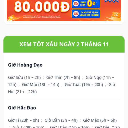
XEM TỐT XẤU NGÀY 2 THÁNG 11
Giờ Hoàng Đạo
Giờ Sửu (1h – 2h)
;
Giờ Thìn (7h – 8h)
;
Giờ Ngọ (11h –
12h)
;
Giờ Mùi (13h – 14h)
;
Giờ Tuất (19h – 20h)
;
Giờ
Hợi (21h – 22h)
Giờ Hắc Đạo
Giờ Tí (23h – 0h)
;
Giờ Dần (3h – 4h)
;
Giờ Mão (5h – 6h)
;
Giờ Tỵ (9h – 10h)
;
Giờ Thân (15h – 16h)
;
Giờ Dậu (17h