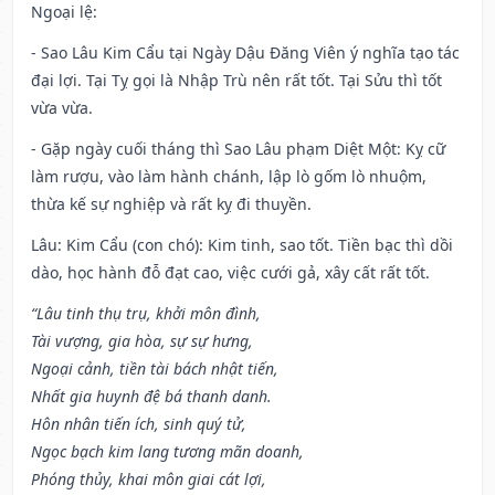
Ngoại lệ
:
- Sao Lâu Kim Cẩu tại Ngày Dậu Đăng Viên ý nghĩa tạo tác
đại lợi. Tại Tỵ gọi là Nhập Trù nên rất tốt. Tại Sửu thì tốt
vừa vừa.
- Gặp ngày cuối tháng thì Sao Lâu phạm Diệt Một: Kỵ cữ
làm rượu, vào làm hành chánh, lập lò gốm lò nhuộm,
thừa kế sự nghiệp và rất kỵ đi thuyền.
Lâu: Kim Cẩu (con chó): Kim tinh, sao tốt. Tiền bạc thì dồi
dào, học hành đỗ đạt cao, việc cưới gả, xây cất rất tốt.
“Lâu tinh thụ trụ, khởi môn đình,
Tài vượng, gia hòa, sự sự hưng,
Ngoại cảnh, tiền tài bách nhật tiến,
Nhất gia huynh đệ bá thanh danh.
Hôn nhân tiến ích, sinh quý tử,
Ngọc bạch kim lang tương mãn doanh,
Phóng thủy, khai môn giai cát lợi,