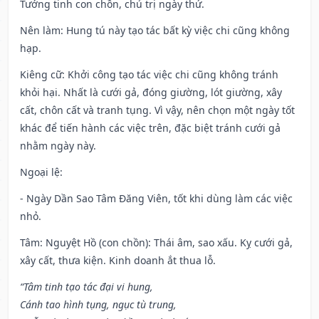
Tướng tinh con chồn, chủ trị ngày thứ.
Nên làm
: Hung tú này tạo tác bất kỳ việc chi cũng không
hạp.
Kiêng cữ
: Khởi công tạo tác việc chi cũng không tránh
khỏi hại. Nhất là cưới gả, đóng giường, lót giường, xây
cất, chôn cất và tranh tụng. Vì vậy, nên chọn một ngày tốt
khác để tiến hành các việc trên, đặc biệt tránh cưới gả
nhằm ngày này.
Ngoại lệ
:
- Ngày Dần Sao Tâm Đăng Viên, tốt khi dùng làm các việc
nhỏ.
Tâm: Nguyệt Hồ (con chồn): Thái âm, sao xấu. Kỵ cưới gả,
xây cất, thưa kiện. Kinh doanh ắt thua lỗ.
“Tâm tinh tạo tác đại vi hung,
Cánh tao hình tụng, ngục tù trung,