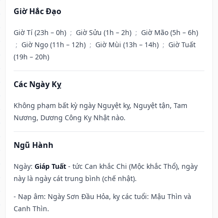
Giờ Hắc Đạo
Giờ Tí (23h – 0h)
;
Giờ Sửu (1h – 2h)
;
Giờ Mão (5h – 6h)
;
Giờ Ngọ (11h – 12h)
;
Giờ Mùi (13h – 14h)
;
Giờ Tuất
(19h – 20h)
Các Ngày Kỵ
Không phạm bất kỳ ngày Nguyệt kỵ, Nguyệt tận, Tam
Nương, Dương Công Kỵ Nhật nào.
Ngũ Hành
Ngày:
Giáp Tuất
- tức Can khắc Chi (Mộc khắc Thổ), ngày
này là ngày cát trung bình (chế nhật).
- Nạp âm: Ngày Sơn Đầu Hỏa, kỵ các tuổi: Mậu Thìn và
Canh Thìn.