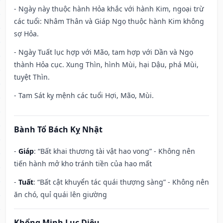
- Ngày này thuộc hành Hỏa khắc với hành Kim, ngoại trừ
các tuổi: Nhâm Thân và Giáp Ngọ thuộc hành Kim không
sợ Hỏa.
- Ngày Tuất lục hợp với Mão, tam hợp với Dần và Ngọ
thành Hỏa cục. Xung Thìn, hình Mùi, hại Dậu, phá Mùi,
tuyệt Thìn.
- Tam Sát kỵ mệnh các tuổi Hợi, Mão, Mùi.
Bành Tổ Bách Kỵ Nhật
-
Giáp
: “Bất khai thương tài vật hao vong” - Không nên
tiến hành mở kho tránh tiền của hao mất
-
Tuất
: “Bất cật khuyển tác quái thượng sàng” - Không nên
ăn chó, quỉ quái lên giường
Khổng Minh Lục Diệu