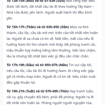
Từ 13h-15h (Mùi) và từ 01-03h (Sửu)
Mọi công việc đều
được tốt lành, tốt nhất cầu tài đi theo hướng Tây Nam –
Nhà cửa được yên lành. Người xuất hành thì đều bình
yên.
Từ 15h-17h (Thân) và từ 03h-05h (Dần)
Mưu sự khó
thành, cầu lộc, cầu tài mờ mịt. Kiện cáo tốt nhất nên hoãn
lại. Người đi xa chưa có tin về. Mất tiền, mất của nếu đi
hướng Nam thì tìm nhanh mới thấy. Đề phòng tranh cãi,
mâu thuẫn hay miệng tiếng tầm thường. Việc làm chậm,
lâu la nhưng tốt nhất làm việc gì đều cần chắc chắn.
Từ 17h-19h (Dậu) và từ 05h-07h (Mão)
Tin vui sắp tới,
nếu cầu lộc, cầu tài thì đi hướng Nam. Đi công việc gặp
gỡ có nhiều may mắn. Người đi có tin về. Nếu chăn nuôi
đều gặp thuận lợi.
Từ 19h-21h (Tuất) và từ 07h-09h (Thìn)
Hay tranh luận,
cãi cọ, gây chuyện đói kém, phải đề phòng. Người ra đi
tốt nhất nên hoãn lại. Phòng người người nguyền rủa,