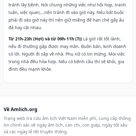
tránh lây bệnh. Nói chung những việc như hội họp, tranh
luận, việc quan,…nên tránh đi vào giờ này. Nếu bắt buộc
phải đi vào giờ này thì nên giữ miệng để hạn ché gây ẩu
đả hay cãi nhau.
Từ 21h-23h (Hợi) và từ 09h-11h (Tị)
Là giờ rất tốt lành,
nếu đi thường gặp được may mắn. Buôn bán, kinh doanh
có lời. Người đi sắp về nhà. Phụ nữ có tin mừng. Mọi việc
trong nhà đều hòa hợp. Nếu có bệnh cầu thì sẽ khỏi, gia
đình đều mạnh khỏe.
Về Amlich.org
Trang web tra cứu âm lịch Việt Nam miễn phí, cung cấp thông
tin chính xác về ngày âm lịch, can chi, con giáp, ngày tốt xấu
và các ngày lễ tết truyền thống.