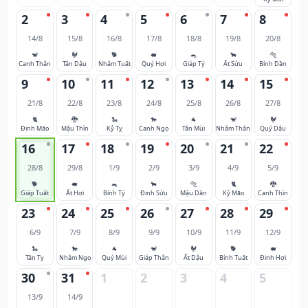
2
3
4
5
6
7
8
14/8
15/8
16/8
17/8
18/8
19/8
20/8
🐒
🐓
🐕
🐖
🐀
🐂
🐅
Canh Thân
Tân Dậu
Nhâm Tuất
Quý Hợi
Giáp Tý
Ất Sửu
Bính Dần
9
10
11
12
13
14
15
21/8
22/8
23/8
24/8
25/8
26/8
27/8
🐈
🐉
🐍
🐎
🐐
🐒
🐓
Đinh Mão
Mậu Thìn
Kỷ Tỵ
Canh Ngọ
Tân Mùi
Nhâm Thân
Quý Dậu
16
17
18
19
20
21
22
28/8
29/8
1/9
2/9
3/9
4/9
5/9
🐕
🐖
🐀
🐂
🐅
🐈
🐉
Giáp Tuất
Ất Hợi
Bính Tý
Đinh Sửu
Mậu Dần
Kỷ Mão
Canh Thìn
23
24
25
26
27
28
29
6/9
7/9
8/9
9/9
10/9
11/9
12/9
🐍
🐎
🐐
🐒
🐓
🐕
🐖
Tân Tỵ
Nhâm Ngọ
Quý Mùi
Giáp Thân
Ất Dậu
Bính Tuất
Đinh Hợi
30
31
1
2
3
4
5
13/9
14/9