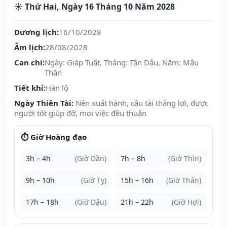
☀️ Thứ Hai, Ngày 16 Tháng 10 Năm 2028
Dương lịch:
16/10/2028
Âm lịch:
28/08/2028
Can chi:
Ngày: Giáp Tuất, Tháng: Tân Dậu, Năm: Mậu
Thân
Tiết khí:
Hàn lộ
Ngày Thiên Tài:
Nên xuất hành, cầu tài thắng lợi, được
người tốt giúp đỡ, mọi việc đều thuận
⏱️ Giờ Hoàng đạo
3h – 4h
(Giờ Dần)
7h – 8h
(Giờ Thìn)
9h – 10h
(Giờ Tỵ)
15h – 16h
(Giờ Thân)
17h – 18h
(Giờ Dậu)
21h – 22h
(Giờ Hợi)