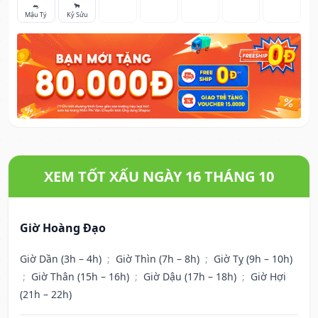
🐀
🐂
Mậu Tý
Kỷ Sửu
XEM TỐT XẤU NGÀY 16 THÁNG 10
Giờ Hoàng Đạo
Giờ Dần (3h – 4h)
;
Giờ Thìn (7h – 8h)
;
Giờ Tỵ (9h – 10h)
;
Giờ Thân (15h – 16h)
;
Giờ Dậu (17h – 18h)
;
Giờ Hợi
(21h – 22h)