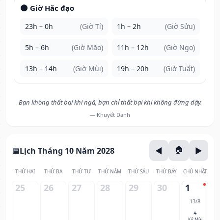
🌑 Giờ Hắc đạo
23h – 0h
(Giờ Tí)
1h – 2h
(Giờ Sửu)
5h – 6h
(Giờ Mão)
11h – 12h
(Giờ Ngọ)
13h – 14h
(Giờ Mùi)
19h – 20h
(Giờ Tuất)
Bạn không thất bại khi ngã, bạn chỉ thất bại khi không đứng dậy.
— Khuyết Danh
Lịch Tháng 10 Năm 2028
THỨ HAI
THỨ BA
THỨ TƯ
THỨ NĂM
THỨ SÁU
THỨ BẢY
CHỦ NHẬT
25
26
27
28
29
30
1
13/8
🐐
Kỷ Mùi