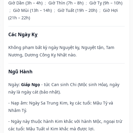
Giờ Dần (3h – 4h)
;
Giờ Thìn (7h – 8h)
;
Giờ Tỵ (9h – 10h)
;
Giờ Mùi (13h – 14h)
;
Giờ Tuất (19h – 20h)
;
Giờ Hợi
(21h – 22h)
Các Ngày Kỵ
Không phạm bất kỳ ngày Nguyệt kỵ, Nguyệt tận, Tam
Nương, Dương Công Kỵ Nhật nào.
Ngũ Hành
Ngày:
Giáp Ngọ
- tức Can sinh Chi (Mộc sinh Hỏa), ngày
này là ngày cát (bảo nhật).
- Nạp âm: Ngày Sa Trung Kim, kỵ các tuổi: Mậu Tý và
Nhâm Tý.
- Ngày này thuộc hành Kim khắc với hành Mộc, ngoại trừ
các tuổi: Mậu Tuất vì Kim khắc mà được lợi.