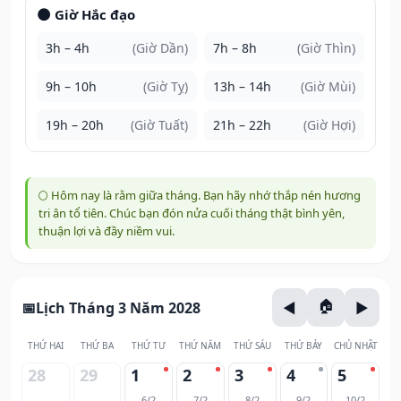
🌑 Giờ Hắc đạo
3h – 4h
(Giờ Dần)
7h – 8h
(Giờ Thìn)
9h – 10h
(Giờ Tỵ)
13h – 14h
(Giờ Mùi)
19h – 20h
(Giờ Tuất)
21h – 22h
(Giờ Hợi)
🌕 Hôm nay là rằm giữa tháng. Bạn hãy nhớ thắp nén hương
tri ân tổ tiên. Chúc bạn đón nửa cuối tháng thật bình yên,
thuận lợi và đầy niềm vui.
Lịch Tháng 3 Năm 2028
THỨ HAI
THỨ BA
THỨ TƯ
THỨ NĂM
THỨ SÁU
THỨ BẢY
CHỦ NHẬT
28
29
1
2
3
4
5
6/2
7/2
8/2
9/2
10/2