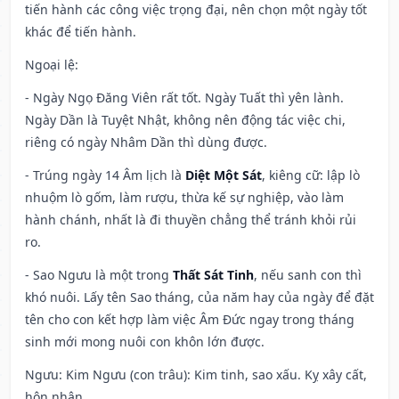
tiến hành các công việc trọng đại, nên chọn một ngày tốt
khác để tiến hành.
Ngoại lệ
:
- Ngày Ngọ Đăng Viên rất tốt. Ngày Tuất thì yên lành.
Ngày Dần là Tuyệt Nhật, không nên động tác việc chi,
riêng có ngày Nhâm Dần thì dùng được.
- Trúng ngày 14 Âm lịch là
Diệt Một Sát
, kiêng cữ: lập lò
nhuộm lò gốm, làm rượu, thừa kế sự nghiệp, vào làm
hành chánh, nhất là đi thuyền chẳng thể tránh khỏi rủi
ro.
- Sao Ngưu là một trong
Thất Sát Tinh
, nếu sanh con thì
khó nuôi. Lấy tên Sao tháng, của năm hay của ngày để đặt
tên cho con kết hợp làm việc Âm Đức ngay trong tháng
sinh mới mong nuôi con khôn lớn được.
Ngưu: Kim Ngưu (con trâu): Kim tinh, sao xấu. Kỵ xây cất,
hôn nhân.