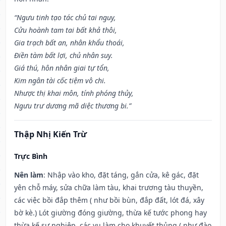
“Ngưu tinh tạo tác chủ tai nguy,
Cửu hoành tam tai bất khả thôi,
Gia trạch bất an, nhân khẩu thoái,
Điền tàm bất lợi, chủ nhân suy.
Giá thú, hôn nhân giai tự tổn,
Kim ngân tài cốc tiệm vô chi.
Nhược thị khai môn, tính phóng thủy,
Ngưu trư dương mã diệc thương bi.”
Thập Nhị Kiến Trừ
Trực Bình
Nên làm
: Nhập vào kho, đặt táng, gắn cửa, kê gác, đặt
yên chỗ máy, sửa chữa làm tàu, khai trương tàu thuyền,
các việc bồi đắp thêm ( như bồi bùn, đắp đất, lót đá, xây
bờ kè.) Lót giường đóng giường, thừa kế tước phong hay
thừa kế sự nghiệp, các vụ làm cho khuyết thủng ( như đào