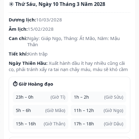
☀️ Thứ Sáu, Ngày 10 Tháng 3 Năm 2028
Dương lịch:
10/03/2028
Âm lịch:
15/02/2028
Can chi:
Ngày: Giáp Ngọ, Tháng: Ất Mão, Năm: Mậu
Thân
Tiết khí:
Kinh trập
Ngày Thiên Hầu:
Xuất hành dầu ít hay nhiều cũng cãi
cọ, phải tránh xẩy ra tai nạn chảy máu, máu sẽ khó cầm
⏱️ Giờ Hoàng đạo
23h – 0h
(Giờ Tí)
1h – 2h
(Giờ Sửu)
5h – 6h
(Giờ Mão)
11h – 12h
(Giờ Ngọ)
15h – 16h
(Giờ Thân)
17h – 18h
(Giờ Dậu)