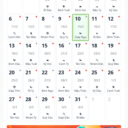
🐓
🐕
🐖
🐀
🐂
Ất Dậu
Bính Tuất
Đinh Hợi
Mậu Tý
Kỷ Sửu
6
7
8
9
10
11
12
11/2
12/2
13/2
14/2
15/2
16/2
17/2
🐅
🐈
🐉
🐍
🐎
🐐
🐒
Canh Dần
Tân Mão
Nhâm Thìn
Quý Tỵ
Giáp Ngọ
Ất Mùi
Bính Thân
13
14
15
16
17
18
19
18/2
19/2
20/2
21/2
22/2
23/2
24/2
🐓
🐕
🐖
🐀
🐂
🐅
🐈
Đinh Dậu
Mậu Tuất
Kỷ Hợi
Canh Tý
Tân Sửu
Nhâm Dần
Quý Mão
20
21
22
23
24
25
26
25/2
26/2
27/2
28/2
29/2
30/2
1/3
🐉
🐍
🐎
🐐
🐒
🐓
🐕
Giáp Thìn
Ất Tỵ
Bính Ngọ
Đinh Mùi
Mậu Thân
Kỷ Dậu
Canh Tuất
27
28
29
30
31
1
2
2/3
3/3
4/3
5/3
6/3
🐖
🐀
🐂
🐅
🐈
Tân Hợi
Nhâm Tý
Quý Sửu
Giáp Dần
Ất Mão