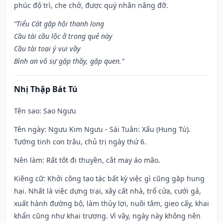
phúc độ trì, che chở, được quý nhân nâng đỡ.
“Tiểu Cát gặp hội thanh long
Cầu tài cầu lộc ở trong quẻ này
Cầu tài toại ý vui vầy
Bình an vô sự gặp thầy, gặp quen.”
Nhị Thập Bát Tú
Tên sao
: Sao Ngưu
Tên ngày
: Ngưu Kim Ngưu - Sái Tuân: Xấu (Hung Tú).
Tướng tinh con trâu, chủ trị ngày thứ 6.
Nên làm
: Rất tốt đi thuyền, cắt may áo mão.
Kiêng cữ
: Khởi công tạo tác bất kỳ việc gì cũng gặp hung
hại. Nhất là việc dựng trại, xây cất nhà, trổ cửa, cưới gả,
xuất hành đường bộ, làm thủy lợi, nuôi tằm, gieo cấy, khai
khẩn cũng như khai trương. Vì vậy, ngày này không nên