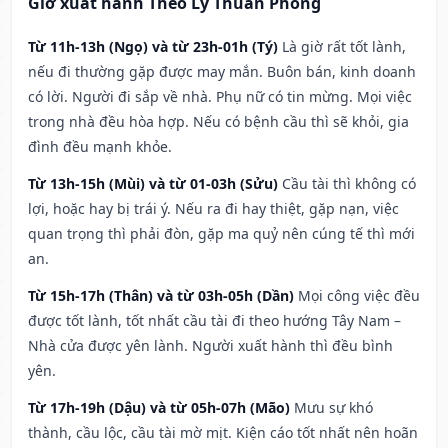
Giờ xuất hành Theo Lý Thuần Phong
Từ 11h-13h (Ngọ) và từ 23h-01h (Tý)
Là giờ rất tốt lành,
nếu đi thường gặp được may mắn. Buôn bán, kinh doanh
có lời. Người đi sắp về nhà. Phụ nữ có tin mừng. Mọi việc
trong nhà đều hòa hợp. Nếu có bệnh cầu thì sẽ khỏi, gia
đình đều mạnh khỏe.
Từ 13h-15h (Mùi) và từ 01-03h (Sửu)
Cầu tài thì không có
lợi, hoặc hay bị trái ý. Nếu ra đi hay thiệt, gặp nạn, việc
quan trọng thì phải đòn, gặp ma quỷ nên cúng tế thì mới
an.
Từ 15h-17h (Thân) và từ 03h-05h (Dần)
Mọi công việc đều
được tốt lành, tốt nhất cầu tài đi theo hướng Tây Nam –
Nhà cửa được yên lành. Người xuất hành thì đều bình
yên.
Từ 17h-19h (Dậu) và từ 05h-07h (Mão)
Mưu sự khó
thành, cầu lộc, cầu tài mờ mịt. Kiện cáo tốt nhất nên hoãn