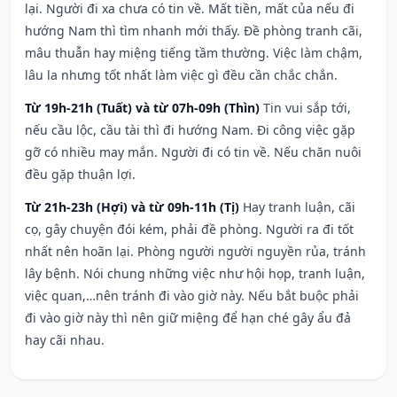
lại. Người đi xa chưa có tin về. Mất tiền, mất của nếu đi
hướng Nam thì tìm nhanh mới thấy. Đề phòng tranh cãi,
mâu thuẫn hay miệng tiếng tầm thường. Việc làm chậm,
lâu la nhưng tốt nhất làm việc gì đều cần chắc chắn.
Từ 19h-21h (Tuất) và từ 07h-09h (Thìn)
Tin vui sắp tới,
nếu cầu lộc, cầu tài thì đi hướng Nam. Đi công việc gặp
gỡ có nhiều may mắn. Người đi có tin về. Nếu chăn nuôi
đều gặp thuận lợi.
Từ 21h-23h (Hợi) và từ 09h-11h (Tị)
Hay tranh luận, cãi
cọ, gây chuyện đói kém, phải đề phòng. Người ra đi tốt
nhất nên hoãn lại. Phòng người người nguyền rủa, tránh
lây bệnh. Nói chung những việc như hội họp, tranh luận,
việc quan,…nên tránh đi vào giờ này. Nếu bắt buộc phải
đi vào giờ này thì nên giữ miệng để hạn ché gây ẩu đả
hay cãi nhau.