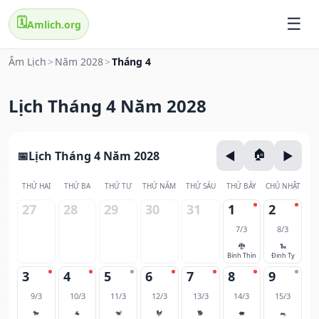
🗓️
Amlich.org
Âm Lịch
>
Năm 2028
>
Tháng 4
Lịch Tháng 4 Năm 2028
Lịch Tháng 4 Năm 2028
THỨ HAI
THỨ BA
THỨ TƯ
THỨ NĂM
THỨ SÁU
THỨ BẢY
CHỦ NHẬT
27
28
29
30
31
1
2
7/3
8/3
🐉
🐍
Bính Thìn
Đinh Tỵ
3
4
5
6
7
8
9
9/3
10/3
11/3
12/3
13/3
14/3
15/3
🐎
🐐
🐒
🐓
🐕
🐖
🐀