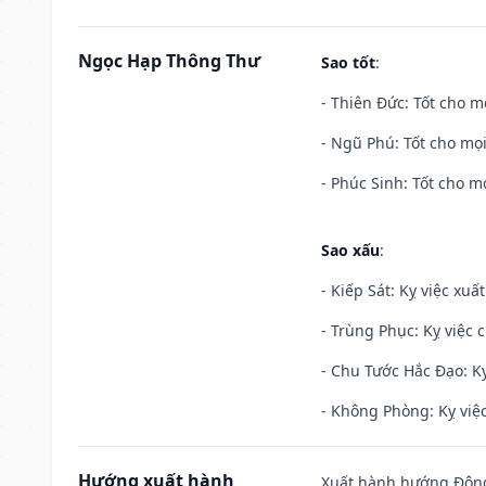
Ngọc Hạp Thông Thư
Sao tốt
:
- Thiên Đức: Tốt cho mọ
- Ngũ Phú: Tốt cho mọi
- Phúc Sinh: Tốt cho mọ
Sao xấu
:
- Kiếp Sát: Kỵ việc xuấ
- Trùng Phục: Kỵ việc c
- Chu Tước Hắc Đạo: Kỵ
- Không Phòng: Kỵ việc 
Hướng xuất hành
Xuất hành hướng Đông 