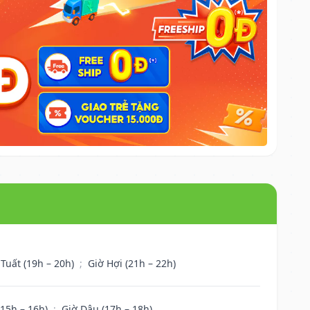
 Tuất (19h – 20h)
;
Giờ Hợi (21h – 22h)
(15h – 16h)
;
Giờ Dậu (17h – 18h)