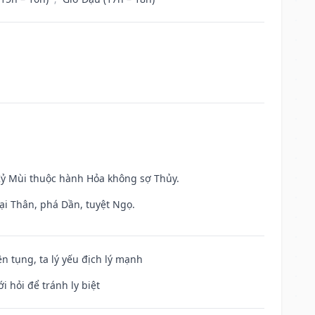
 Kỷ Mùi thuộc hành Hỏa không sợ Thủy.
ại Thân, phá Dần, tuyệt Ngọ.
ện tụng, ta lý yếu địch lý mạnh
i hỏi để tránh ly biệt