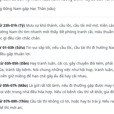
g Đông Nam gặp Hạc Thần (xấu)
ừ 23h-01h (Tý)
Mưu sự khó thành, cầu lộc, cầu tài mờ mịt. Kiện cáo
hướng Nam thì tìm nhanh mới thấy. Đề phòng tranh cãi, mâu thuẫn
ệc gì đều cần chắc chắn.
ừ 01-03h (Sửu)
Tin vui sắp tới, nếu cầu lộc, cầu tài thì đi hướng 
đều gặp thuận lợi.
từ 03h-05h (Dần)
Hay tranh luận, cãi cọ, gây chuyện đói kém, phải
a, tránh lây bệnh. Nói chung những việc như hội họp, tranh luận,
ì nên giữ miệng để hạn ché gây ẩu đả hay cãi nhau.
từ 05h-07h (Mão)
Là giờ rất tốt lành, nếu đi thường gặp được may 
ọi việc trong nhà đều hòa hợp. Nếu có bệnh cầu thì sẽ khỏi, gia 
từ 07h-09h (Thìn)
Cầu tài thì không có lợi, hoặc hay bị trái ý. Nếu r
ế thì mới an.