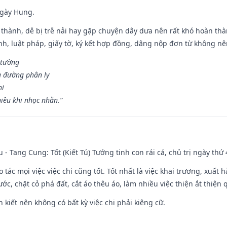
ngày Hung.
 thành, dễ bị trễ nải hay gặp chuyện dây dưa nên rất khó hoàn th
ính, luật pháp, giấy tờ, ký kết hợp đồng, dâng nộp đơn từ không nên
 tường
a đường phân ly
hi
iều khi nhọc nhằn.”
u - Tang Cung: Tốt (Kiết Tú) Tướng tinh con rái cá, chủ trị ngày thứ 
o tác mọi việc việc chi cũng tốt. Tốt nhất là việc khai trương, xuất 
nước, chặt cỏ phá đất, cắt áo thêu áo, làm nhiều việc thiện ắt thiện
n kiết nên không có bất kỳ việc chi phải kiêng cữ.