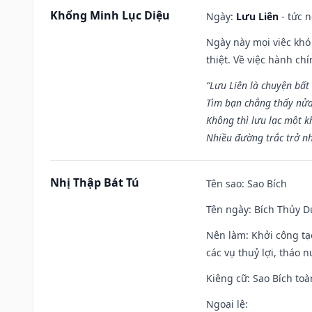
Khổng Minh Lục Diệu
Ngày:
Lưu Liên
- tức 
Ngày này mọi việc khó
thiệt. Về việc hành ch
“Lưu Liên là chuyện bất
Tìm bạn chẳng thấy nử
Không thì lưu lạc một k
Nhiều đường trắc trở nh
Nhị Thập Bát Tú
Tên sao
: Sao Bích
Tên ngày
: Bích Thủy D
Nên làm
: Khởi công tạ
các vụ thuỷ lợi, tháo 
Kiêng cữ
: Sao Bích toà
Ngoại lệ
: