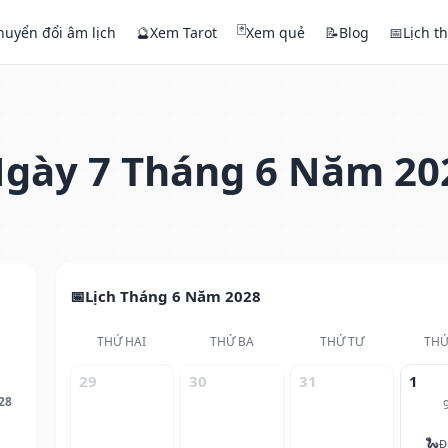
🃏
huyển đổi âm lịch
🔮
Xem Tarot
Xem quẻ
📝
Blog
📅
Lịch t
gày 7 Tháng 6 Năm 20
Lịch Tháng 6 Năm 2028
THỨ HAI
THỨ BA
THỨ TƯ
THỨ
29
30
31
1
28
🐍
Đ