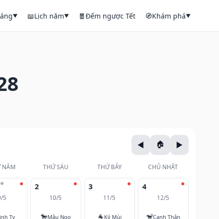
háng
📖
Lịch năm
🧧
Đếm ngược Tết
🧭
Khám phá
▼
▼
▼
28
 NĂM
THỨ SÁU
THỨ BẢY
CHỦ NHẬT
⭐
2
3
4
9/5
10/5
11/5
12/5
🐎
🐐
🐒
inh Tỵ
Mậu Ngọ
Kỷ Mùi
Canh Thân