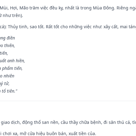
i Mùi, Hợi, Mão trăm việc đều kỵ, nhất là trong Mùa Đông. Riêng 
 như trên).
 cá): Thủy tinh, sao tốt. Rất tốt cho những việc như: xây cất, mai t
rang điền
o thiên,
tiến,
uất anh hiền,
n phẩm tiến,
ao nhiên
uý tử,
tổ tiên.”
, giao dịch, động thổ san nền, cầu thầy chữa bệnh, đi săn thú cá, 
đi chơi xa, mở cửa hiệu buôn bán, xuất tiền của.