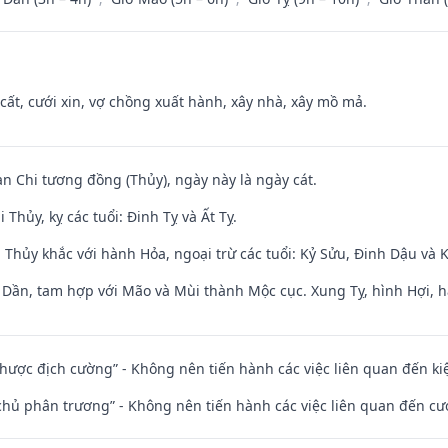
 cất, cưới xin, vợ chồng xuất hành, xây nhà, xây mồ mả.
an Chi tương đồng (Thủy), ngày này là ngày cát.
Thủy, kỵ các tuổi: Đinh Tỵ và Ất Tỵ.
 Thủy khắc với hành Hỏa, ngoại trừ các tuổi: Kỷ Sửu, Đinh Dậu và
i Dần, tam hợp với Mão và Mùi thành Mộc cục. Xung Tỵ, hình Hợi, h
 nhược địch cường” - Không nên tiến hành các việc liên quan đến ki
t chủ phân trương” - Không nên tiến hành các việc liên quan đến cướ