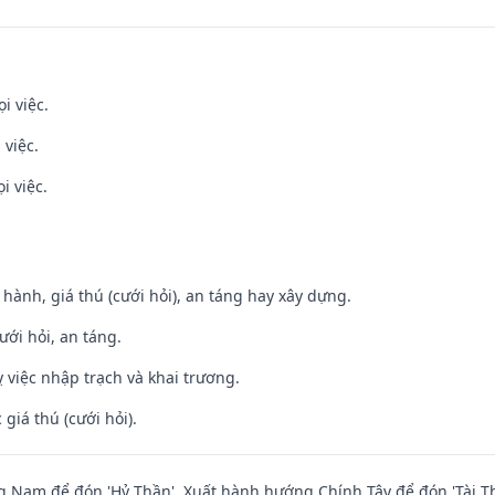
i việc.
 việc.
i việc.
t hành, giá thú (cưới hỏi), an táng hay xây dựng.
ưới hỏi, an táng.
 việc nhập trạch và khai trương.
giá thú (cưới hỏi).
Nam để đón 'Hỷ Thần'. Xuất hành hướng Chính Tây để đón 'Tài Th