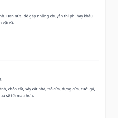
ành. Hơn nữa, dễ gặp những chuyện thị phi hay khẩu
 vội vã.
4.
hành, chôn cất, xây cất nhà, trổ cửa, dựng cửa, cưới gả,
 quả sẽ tới mau hơn.