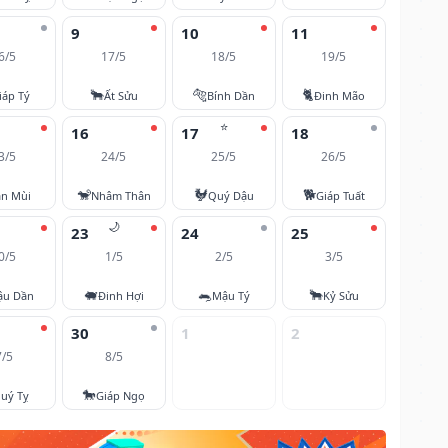
9
10
11
6/5
17/5
18/5
19/5
🐂
🐅
🐈
iáp Tý
Ất Sửu
Bính Dần
Đinh Mão
⭐
16
17
18
3/5
24/5
25/5
26/5
🐒
🐓
🐕
ân Mùi
Nhâm Thân
Quý Dậu
Giáp Tuất
🌙
23
24
25
0/5
1/5
2/5
3/5
🐖
🐀
🐂
ậu Dần
Đinh Hợi
Mậu Tý
Kỷ Sửu
30
1
2
7/5
8/5
🐎
uý Tỵ
Giáp Ngọ