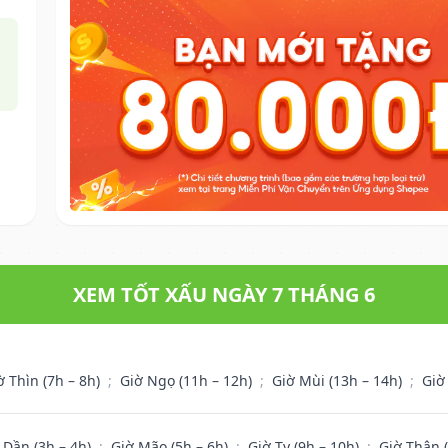
XEM TỐT XẤU NGÀY 7 THÁNG 6
ờ Thìn (7h – 8h)
;
Giờ Ngọ (11h – 12h)
;
Giờ Mùi (13h – 14h)
;
Giờ
 Dần (3h – 4h)
;
Giờ Mão (5h – 6h)
;
Giờ Tỵ (9h – 10h)
;
Giờ Thân 