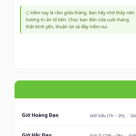
🌕 Hôm nay là rằm giữa tháng. Bạn hãy nhớ thắp nén
hương tri ân tổ tiên. Chúc bạn đón nửa cuối tháng
thật bình yên, thuận lợi và đầy niềm vui.
Giờ Hoàng Đạo
Giờ Sửu (1h – 2h)
;
Gi
Giờ Hắc Đạo
Giờ Tí (23h – 0h)
;
Giờ