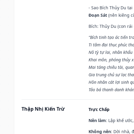
- Sao Bích Thủy Du tạ
Đoạn Sát
(nên kiêng cữ
Bích: Thủy Du (con rái
“Bích tinh tạo ác tiến t
Ti tâm đại thục phúc tha
Nô tỳ tự lai, nhân khẩu 
Khai môn, phóng thủy x
Mai táng chiêu tài, qua
Gia trung chủ sự lạc th
Hôn nhân cát lợi sinh q
Tảo bá thanh danh khán 
Thập Nhị Kiến Trừ
Trực Chấp
Nên làm
: Lập khế ước
Không nên
: Dời nhà, 