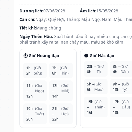
Dương lịch:
07/06/2028
Âm lịch:
15/05/2028
Can chi:
Ngày: Quý Hợi, Tháng: Mậu Ngọ, Năm: Mậu Thâ
Tiết khí:
Mang chủng
Ngày Thiên Hầu:
Xuất hành dầu ít hay nhiều cũng cãi cọ
phải tránh xẩy ra tai nạn chảy máu, máu sẽ khó cầm
⏱️ Giờ Hoàng đạo
🌑 Giờ Hắc đạo
23h –
(Giờ
3h –
(Giờ
1h –
(Giờ
7h –
(Giờ
0h
Tí)
4h
Dần)
2h
Sửu)
8h
Thìn)
5h –
(Giờ
9h –
(Giờ
11h
(Giờ
13h
(Giờ
6h
Mão)
10h
Tỵ)
–
Ngọ)
–
Mùi)
12h
14h
15h
(Giờ
17h
(Giờ
–
Thân)
–
Dậu)
19h
(Giờ
21h
(Giờ
16h
18h
–
Tuất)
–
Hợi)
20h
22h