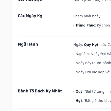
Các Ngày Kỵ
Phạm phải ngày:
-
Trùng Phục
: Kỵ chôn
Ngũ Hành
Ngày:
Quý Hợi
- tức C
- Nạp âm: Ngày Đại Hải 
- Ngày này thuộc hành
- Ngày Hợi lục hợp vớ
Bành Tổ Bách Kỵ Nhật
-
Quý
: “Bất từ tụng lí
-
Hợi
: “Bất giá thú tấ