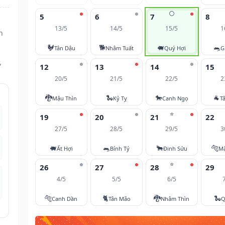
🌕
5
6
7
8
13/5
14/5
15/5
1
n
🐓
🐕
🐖
🐀
Tân Dậu
Nhâm Tuất
Quý Hợi
G
,
12
13
14
15
20/5
21/5
22/5
2
🐉
🐍
🐎
🐐
Mậu Thìn
Kỷ Tỵ
Canh Ngọ
T
⭐
19
20
21
22
27/5
28/5
29/5
3
🐖
🐀
🐂
🐅
Ất Hợi
Bính Tý
Đinh Sửu
M
⭐
26
27
28
29
4/5
5/5
6/5
🐅
🐈
🐉
🐍
Canh Dần
Tân Mão
Nhâm Thìn
Q