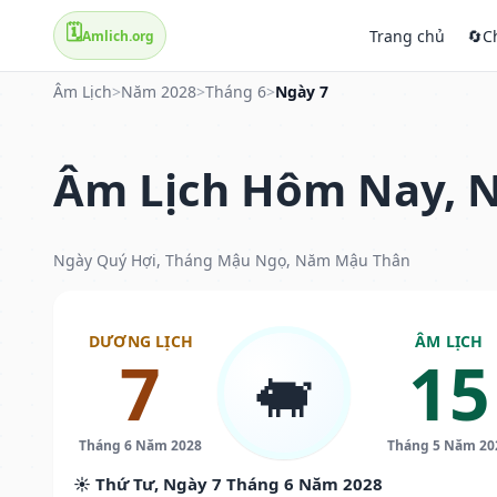
🗓️
Trang chủ
🔄
C
Amlich.org
Âm Lịch
>
Năm 2028
>
Tháng 6
>
Ngày 7
Âm Lịch Hôm Nay, N
Ngày Quý Hợi, Tháng Mậu Ngọ, Năm Mậu Thân
DƯƠNG LỊCH
ÂM LỊCH
7
15
🐖
Tháng 6 Năm 2028
Tháng 5 Năm 20
☀️ Thứ Tư, Ngày 7 Tháng 6 Năm 2028