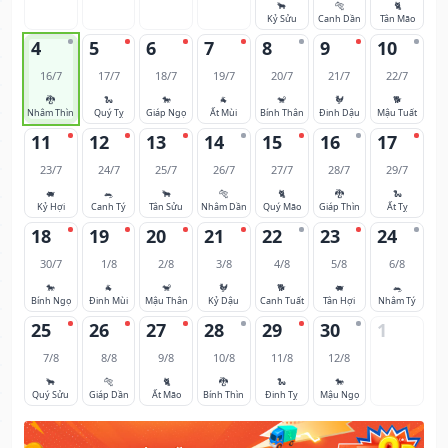
🐂
🐅
🐈
Kỷ Sửu
Canh Dần
Tân Mão
4
5
6
7
8
9
10
16/7
17/7
18/7
19/7
20/7
21/7
22/7
🐉
🐍
🐎
🐐
🐒
🐓
🐕
Nhâm Thìn
Quý Tỵ
Giáp Ngọ
Ất Mùi
Bính Thân
Đinh Dậu
Mậu Tuất
11
12
13
14
15
16
17
23/7
24/7
25/7
26/7
27/7
28/7
29/7
🐖
🐀
🐂
🐅
🐈
🐉
🐍
Kỷ Hợi
Canh Tý
Tân Sửu
Nhâm Dần
Quý Mão
Giáp Thìn
Ất Tỵ
18
19
20
21
22
23
24
30/7
1/8
2/8
3/8
4/8
5/8
6/8
🐎
🐐
🐒
🐓
🐕
🐖
🐀
Bính Ngọ
Đinh Mùi
Mậu Thân
Kỷ Dậu
Canh Tuất
Tân Hợi
Nhâm Tý
25
26
27
28
29
30
1
7/8
8/8
9/8
10/8
11/8
12/8
🐂
🐅
🐈
🐉
🐍
🐎
Quý Sửu
Giáp Dần
Ất Mão
Bính Thìn
Đinh Tỵ
Mậu Ngọ