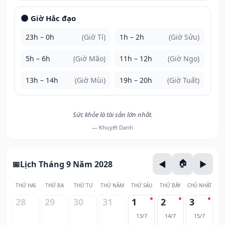
🌑 Giờ Hắc đạo
23h – 0h
(Giờ Tí)
1h – 2h
(Giờ Sửu)
5h – 6h
(Giờ Mão)
11h – 12h
(Giờ Ngọ)
13h – 14h
(Giờ Mùi)
19h – 20h
(Giờ Tuất)
Sức khỏe là tài sản lớn nhất.
— Khuyết Danh
Lịch Tháng 9 Năm 2028
THỨ HAI
THỨ BA
THỨ TƯ
THỨ NĂM
THỨ SÁU
THỨ BẢY
CHỦ NHẬT
28
29
30
31
1
2
3
13/7
14/7
15/7