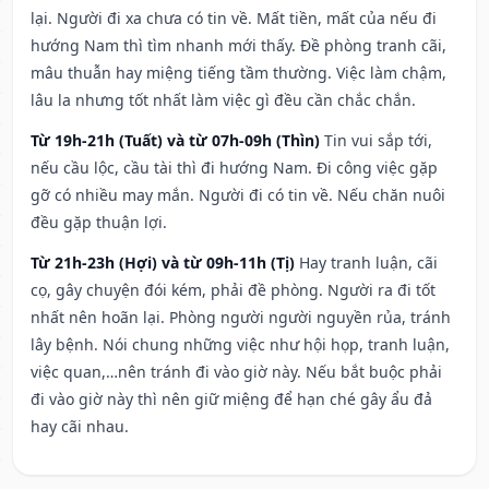
lại. Người đi xa chưa có tin về. Mất tiền, mất của nếu đi
hướng Nam thì tìm nhanh mới thấy. Đề phòng tranh cãi,
mâu thuẫn hay miệng tiếng tầm thường. Việc làm chậm,
lâu la nhưng tốt nhất làm việc gì đều cần chắc chắn.
Từ 19h-21h (Tuất) và từ 07h-09h (Thìn)
Tin vui sắp tới,
nếu cầu lộc, cầu tài thì đi hướng Nam. Đi công việc gặp
gỡ có nhiều may mắn. Người đi có tin về. Nếu chăn nuôi
đều gặp thuận lợi.
Từ 21h-23h (Hợi) và từ 09h-11h (Tị)
Hay tranh luận, cãi
cọ, gây chuyện đói kém, phải đề phòng. Người ra đi tốt
nhất nên hoãn lại. Phòng người người nguyền rủa, tránh
lây bệnh. Nói chung những việc như hội họp, tranh luận,
việc quan,…nên tránh đi vào giờ này. Nếu bắt buộc phải
đi vào giờ này thì nên giữ miệng để hạn ché gây ẩu đả
hay cãi nhau.