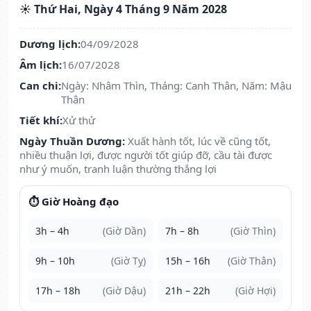
☀️ Thứ Hai, Ngày 4 Tháng 9 Năm 2028
Dương lịch:
04/09/2028
Âm lịch:
16/07/2028
Can chi:
Ngày: Nhâm Thìn, Tháng: Canh Thân, Năm: Mậu
Thân
Tiết khí:
Xử thử
Ngày Thuần Dương:
Xuất hành tốt, lúc về cũng tốt,
nhiều thuận lợi, được người tốt giúp đỡ, cầu tài được
như ý muốn, tranh luận thường thắng lợi
⏱️ Giờ Hoàng đạo
3h – 4h
(Giờ Dần)
7h – 8h
(Giờ Thìn)
9h – 10h
(Giờ Tỵ)
15h – 16h
(Giờ Thân)
17h – 18h
(Giờ Dậu)
21h – 22h
(Giờ Hợi)