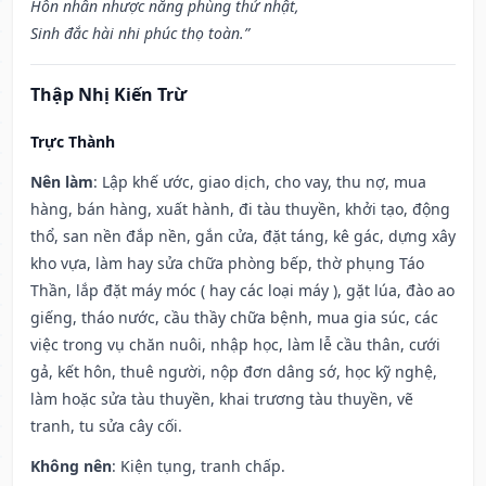
Hôn nhân nhược năng phùng thử nhật,
Sinh đắc hài nhi phúc thọ toàn.”
Thập Nhị Kiến Trừ
Trực Thành
Nên làm
: Lập khế ước, giao dịch, cho vay, thu nợ, mua
hàng, bán hàng, xuất hành, đi tàu thuyền, khởi tạo, động
thổ, san nền đắp nền, gắn cửa, đặt táng, kê gác, dựng xây
kho vựa, làm hay sửa chữa phòng bếp, thờ phụng Táo
Thần, lắp đặt máy móc ( hay các loại máy ), gặt lúa, đào ao
giếng, tháo nước, cầu thầy chữa bệnh, mua gia súc, các
việc trong vụ chăn nuôi, nhập học, làm lễ cầu thân, cưới
gả, kết hôn, thuê người, nộp đơn dâng sớ, học kỹ nghệ,
làm hoặc sửa tàu thuyền, khai trương tàu thuyền, vẽ
tranh, tu sửa cây cối.
Không nên
: Kiện tụng, tranh chấp.