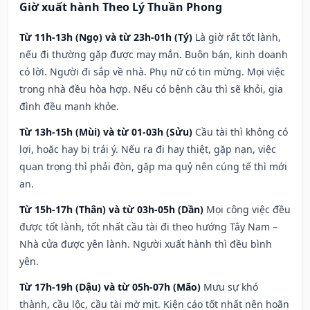
Giờ xuất hành Theo Lý Thuần Phong
Từ 11h-13h (Ngọ) và từ 23h-01h (Tý)
Là giờ rất tốt lành,
nếu đi thường gặp được may mắn. Buôn bán, kinh doanh
có lời. Người đi sắp về nhà. Phụ nữ có tin mừng. Mọi việc
trong nhà đều hòa hợp. Nếu có bệnh cầu thì sẽ khỏi, gia
đình đều mạnh khỏe.
Từ 13h-15h (Mùi) và từ 01-03h (Sửu)
Cầu tài thì không có
lợi, hoặc hay bị trái ý. Nếu ra đi hay thiệt, gặp nạn, việc
quan trọng thì phải đòn, gặp ma quỷ nên cúng tế thì mới
an.
Từ 15h-17h (Thân) và từ 03h-05h (Dần)
Mọi công việc đều
được tốt lành, tốt nhất cầu tài đi theo hướng Tây Nam –
Nhà cửa được yên lành. Người xuất hành thì đều bình
yên.
Từ 17h-19h (Dậu) và từ 05h-07h (Mão)
Mưu sự khó
thành, cầu lộc, cầu tài mờ mịt. Kiện cáo tốt nhất nên hoãn