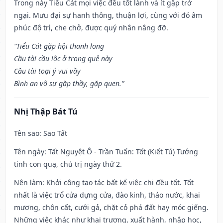
Trong này Tiểu Cát mọi việc đều tốt lành và ít gặp trở
ngại. Mưu đại sự hanh thông, thuận lợi, cùng với đó âm
phúc độ trì, che chở, được quý nhân nâng đỡ.
“Tiểu Cát gặp hội thanh long
Cầu tài cầu lộc ở trong quẻ này
Cầu tài toại ý vui vầy
Bình an vô sự gặp thầy, gặp quen.”
Nhị Thập Bát Tú
Tên sao
: Sao Tất
Tên ngày
: Tất Nguyệt Ô - Trần Tuấn: Tốt (Kiết Tú) Tướng
tinh con quạ, chủ trị ngày thứ 2.
Nên làm
: Khởi công tạo tác bất kể việc chi đều tốt. Tốt
nhất là việc trổ cửa dựng cửa, đào kinh, tháo nước, khai
mương, chôn cất, cưới gả, chặt cỏ phá đất hay móc giếng.
Những việc khác như khai trương, xuất hành, nhập học,