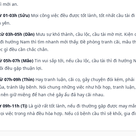
ì mới an.
ừ 01-03h (Sửu)
Mọi công việc đều được tốt lành, tốt nhất cầu tài
h yên.
từ 03h-05h (Dần)
Mưu sự khó thành, cầu lộc, cầu tài mờ mịt. Kiện c
 đi hướng Nam thì tìm nhanh mới thấy. Đề phòng tranh cãi, mâu t
ệc gì đều cần chắc chắn.
từ 05h-07h (Mão)
Tin vui sắp tới, nếu cầu lộc, cầu tài thì đi hướn
ôi đều gặp thuận lợi.
từ 07h-09h (Thìn)
Hay tranh luận, cãi cọ, gây chuyện đói kém, phải
a, tránh lây bệnh. Nói chung những việc như hội họp, tranh luận,
ì nên giữ miệng để hạn ché gây ẩu đả hay cãi nhau.
ừ 09h-11h (Tị)
Là giờ rất tốt lành, nếu đi thường gặp được may mắn
ọi việc trong nhà đều hòa hợp. Nếu có bệnh cầu thì sẽ khỏi, gia 