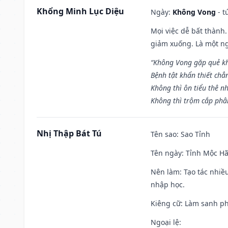
Khổng Minh Lục Diệu
Ngày:
Không Vong
- t
Mọi việc dễ bất thành. 
giảm xuống. Là một ng
“Không Vong gặp quẻ k
Bệnh tật khẩn thiết chẳ
Không thì ôn tiểu thê nh
Không thì trộm cắp phân
Nhị Thập Bát Tú
Tên sao
: Sao Tỉnh
Tên ngày
: Tỉnh Mộc Hã
Nên làm
: Tạo tác nhi
nhập học.
Kiêng cữ
: Làm sanh p
Ngoại lệ
: