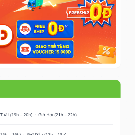
 Tuất (19h – 20h)
;
Giờ Hợi (21h – 22h)
(15h – 16h)
;
Giờ Dậu (17h – 18h)