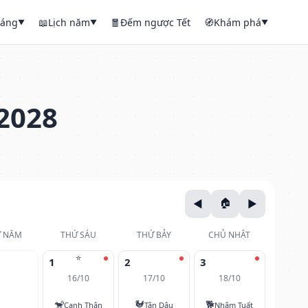
háng
📖
Lịch năm
🧧
Đếm ngược Tết
🧭
Khám phá
▼
▼
▼
2028
 NĂM
THỨ SÁU
THỨ BẢY
CHỦ NHẬT
⭐
1
2
3
16/10
17/10
18/10
🐒
🐓
🐕
Canh Thân
Tân Dậu
Nhâm Tuất