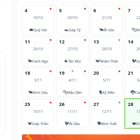
4
5
6
7
19/10
20/10
21/10
2
🐖
🐀
🐂
🐅
Quý Hợi
Giáp Tý
Ất Sửu
Bí
11
12
13
14
26/10
27/10
28/10
2
🐎
🐐
🐒
🐓
Canh Ngọ
Tân Mùi
Nhâm Thân
Q
⭐
18
19
20
21
3/11
4/11
5/11
6
🐂
🐅
🐈
🐉
Đinh Sửu
Mậu Dần
Kỷ Mão
Ca
25
26
27
28
10/11
11/11
12/11
1
🐒
🐓
🐕
🐖
Giáp Thân
Ất Dậu
Bính Tuất
Đi