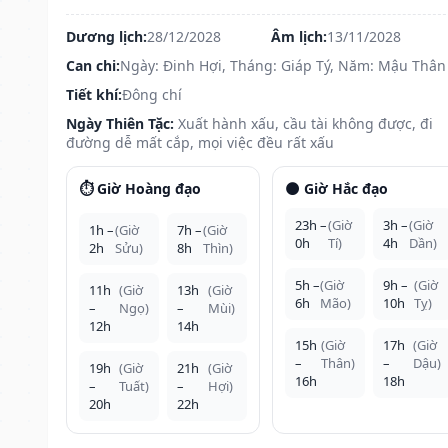
Dương lịch:
28/12/2028
Âm lịch:
13/11/2028
Can chi:
Ngày: Đinh Hợi, Tháng: Giáp Tý, Năm: Mậu Thân
Tiết khí:
Đông chí
Ngày Thiên Tặc:
Xuất hành xấu, cầu tài không được, đi
đường dễ mất cắp, mọi việc đều rất xấu
⏱️ Giờ Hoàng đạo
🌑 Giờ Hắc đạo
23h –
(Giờ
3h –
(Giờ
1h –
(Giờ
7h –
(Giờ
0h
Tí)
4h
Dần)
2h
Sửu)
8h
Thìn)
5h –
(Giờ
9h –
(Giờ
11h
(Giờ
13h
(Giờ
6h
Mão)
10h
Tỵ)
–
Ngọ)
–
Mùi)
12h
14h
15h
(Giờ
17h
(Giờ
–
Thân)
–
Dậu)
19h
(Giờ
21h
(Giờ
16h
18h
–
Tuất)
–
Hợi)
20h
22h