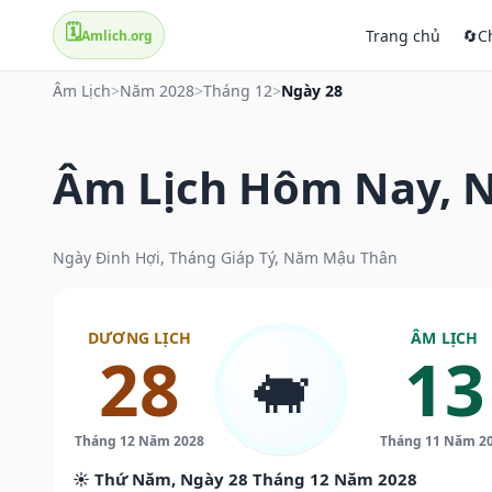
🗓️
Trang chủ
🔄
C
Amlich.org
Âm Lịch
>
Năm 2028
>
Tháng 12
>
Ngày 28
Âm Lịch Hôm Nay, N
Ngày Đinh Hợi, Tháng Giáp Tý, Năm Mậu Thân
DƯƠNG LỊCH
ÂM LỊCH
28
13
🐖
Tháng 12 Năm 2028
Tháng 11 Năm 2
☀️ Thứ Năm, Ngày 28 Tháng 12 Năm 2028