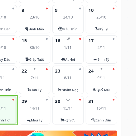
8
9
10
2/10
23/10
24/10
25/10
🐈
🐉
🐍
nh Dần
Đinh Mão
Mậu Thìn
Kỷ Tỵ
🌙
15
16
17
9/10
30/10
1/11
2/11
🐕
🐖
🐀
uý Dậu
Giáp Tuất
Ất Hợi
Bính Tý
⭐
⭐
22
23
24
/11
7/11
8/11
9/11
🐍
🐎
🐐
nh Thìn
Tân Tỵ
Nhâm Ngọ
Quý Mùi
🌕
29
30
31
3/11
14/11
15/11
16/11
🐀
🐂
🐅
nh Hợi
Mậu Tý
Kỷ Sửu
Canh Dần