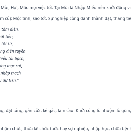
 Mùi, Hợi, Mão mọi việc tốt. Tại Mùi là Nhập Miếu nên khởi động 
m cú): Mộc tinh, sao tốt. Sự nghiệp công danh thành đạt, thăng tiến
g tàm điền,
ất tiên,
 tốt tử,
ng điên tuyền
iêu tài bạch,
ng mạc cát,
 nhập trạch,
 dư tiền.”
ng, đặt táng, gắn cửa, kê gác, làm cầu. Khởi công lò nhuộm lò gốm,
 nhậm chức, thừa kế chức tước hay sự nghiệp, nhập học, chữa bện