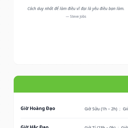
Cách duy nhất để làm điều vĩ đại là yêu điều bạn làm.
— Steve Jobs
Giờ Hoàng Đạo
Giờ Sửu (1h – 2h)
;
Gi
Giờ Hắc Đạo
Giờ Tí (23h – 0h)
;
Giờ