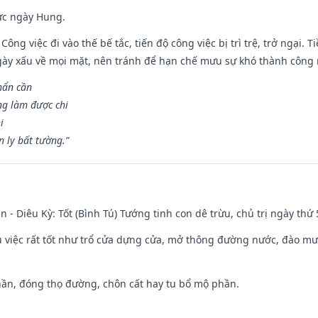
ức ngày Hung.
Công việc đi vào thế bế tắc, tiến độ công việc bị trì trệ, trở ngại. 
ày xấu về mọi mặt, nên tránh để hạn chế mưu sự khó thành công 
hẩn cần
ng làm được chi
i
 ly bất tường.”
n - Diêu Kỳ: Tốt (Bình Tú) Tướng tinh con dê trừu, chủ trị ngày thứ 
ều việc rất tốt như trổ cửa dựng cửa, mở thông đường nước, đào m
hần, đóng thọ đường, chôn cất hay tu bổ mộ phần.