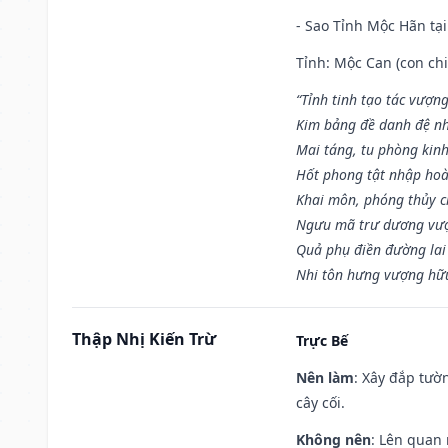
- Sao Tỉnh Mộc Hãn tại
Tỉnh: Mộc Can (con chi
“Tỉnh tinh tạo tác vượn
Kim bảng đề danh đệ nh
Mai táng, tu phòng kinh
Hốt phong tật nhập hoà
Khai môn, phóng thủy ch
Ngưu mã trư dương vượ
Quả phụ điền đường lai
Nhi tôn hưng vượng hữu
Thập Nhị Kiến Trừ
Trực Bế
Nên làm
: Xây đắp tườ
cây cối.
Không nên
: Lên quan