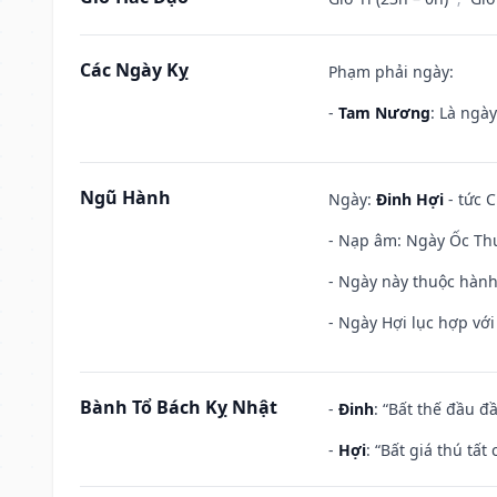
Các Ngày Kỵ
Phạm phải ngày:
-
Tam Nương
: Là ngà
Ngũ Hành
Ngày:
Đinh Hợi
- tức C
- Nạp âm: Ngày Ốc Thượ
- Ngày này thuộc hành
- Ngày Hợi lục hợp vớ
Bành Tổ Bách Kỵ Nhật
-
Đinh
: “Bất thế đầu đ
-
Hợi
: “Bất giá thú tấ