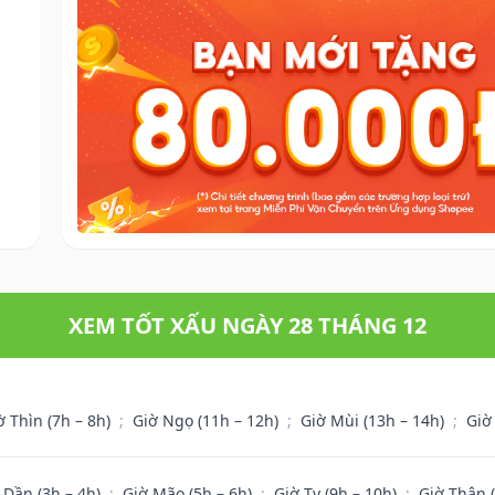
XEM TỐT XẤU NGÀY 28 THÁNG 12
ờ Thìn (7h – 8h)
;
Giờ Ngọ (11h – 12h)
;
Giờ Mùi (13h – 14h)
;
Giờ
 Dần (3h – 4h)
;
Giờ Mão (5h – 6h)
;
Giờ Tỵ (9h – 10h)
;
Giờ Thân 