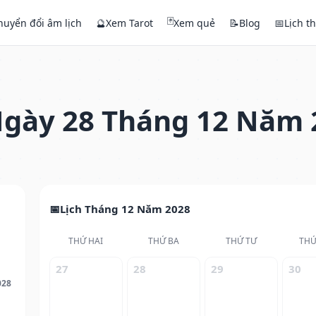
🃏
huyển đổi âm lịch
🔮
Xem Tarot
Xem quẻ
📝
Blog
📅
Lịch t
gày 28 Tháng 12 Năm 
Lịch Tháng 12 Năm 2028
THỨ HAI
THỨ BA
THỨ TƯ
THỨ
27
28
29
30
028