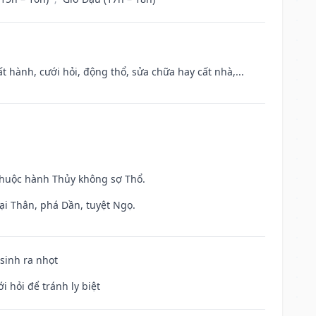
t hành, cưới hỏi, động thổ, sửa chữa hay cất nhà,...
 thuộc hành Thủy không sợ Thổ.
ại Thân, phá Dần, tuyệt Ngọ.
 sinh ra nhọt
i hỏi để tránh ly biệt