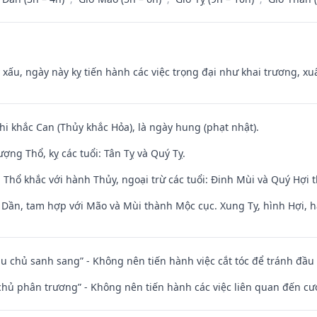
y xấu, ngày này kỵ tiến hành các việc trọng đại như khai trương, xuấ
hi khắc Can (Thủy khắc Hỏa), là ngày hung (phạt nhật).
ng Thổ, kỵ các tuổi: Tân Tỵ và Quý Tỵ.
 Thổ khắc với hành Thủy, ngoại trừ các tuổi: Đinh Mùi và Quý Hợi
i Dần, tam hợp với Mão và Mùi thành Mộc cục. Xung Tỵ, hình Hợi, h
ầu chủ sanh sang” - Không nên tiến hành việc cắt tóc để tránh đầu
t chủ phân trương” - Không nên tiến hành các việc liên quan đến cướ