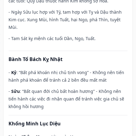
các tuổi: Quý Dậu thuộc hành Kim không sợ Hỏa.
- Ngày Sửu lục hợp với Tý, tam hợp với Tỵ và Dậu thành
Kim cục. Xung Mùi, hình Tuất, hại Ngọ, phá Thìn, tuyệt
Mùi.
- Tam Sát kỵ mệnh các tuổi Dần, Ngọ, Tuất.
Bành Tổ Bách Kỵ Nhật
-
Kỷ
: “Bất phá khoán nhị chủ tịnh vong” - Không nên tiến
hành phá khoán để tránh cả 2 bên đều mất mát
-
Sửu
: “Bất quan đới chủ bất hoàn hương” - Không nên
tiến hành các việc đi nhận quan để tránh việc gia chủ sẽ
không hồi hương
Khổng Minh Lục Diệu