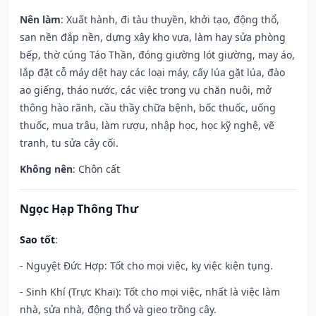
Nên làm
: Xuất hành, đi tàu thuyền, khởi tạo, động thổ,
san nền đắp nền, dựng xây kho vựa, làm hay sửa phòng
bếp, thờ cúng Táo Thần, đóng giường lót giường, may áo,
lắp đặt cỗ máy dệt hay các loại máy, cấy lúa gặt lúa, đào
ao giếng, tháo nước, các việc trong vụ chăn nuôi, mở
thông hào rãnh, cầu thầy chữa bệnh, bốc thuốc, uống
thuốc, mua trâu, làm rượu, nhập học, học kỹ nghệ, vẽ
tranh, tu sửa cây cối.
Không nên
: Chôn cất
Ngọc Hạp Thông Thư
Sao tốt
:
- Nguyệt Đức Hợp: Tốt cho mọi việc, kỵ việc kiện tụng.
- Sinh Khí (Trực Khai): Tốt cho mọi việc, nhất là việc làm
nhà, sửa nhà, động thổ và gieo trồng cây.