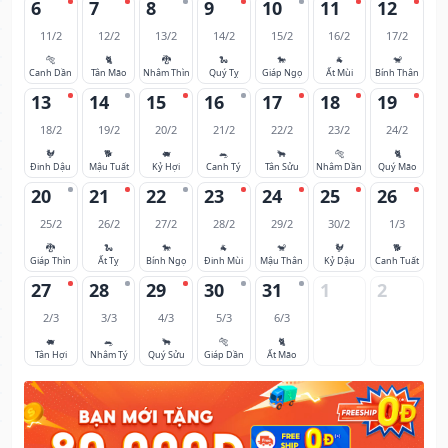
6
7
8
9
10
11
12
11/2
12/2
13/2
14/2
15/2
16/2
17/2
🐅
🐈
🐉
🐍
🐎
🐐
🐒
Canh Dần
Tân Mão
Nhâm Thìn
Quý Tỵ
Giáp Ngọ
Ất Mùi
Bính Thân
13
14
15
16
17
18
19
18/2
19/2
20/2
21/2
22/2
23/2
24/2
🐓
🐕
🐖
🐀
🐂
🐅
🐈
Đinh Dậu
Mậu Tuất
Kỷ Hợi
Canh Tý
Tân Sửu
Nhâm Dần
Quý Mão
20
21
22
23
24
25
26
25/2
26/2
27/2
28/2
29/2
30/2
1/3
🐉
🐍
🐎
🐐
🐒
🐓
🐕
Giáp Thìn
Ất Tỵ
Bính Ngọ
Đinh Mùi
Mậu Thân
Kỷ Dậu
Canh Tuất
27
28
29
30
31
1
2
2/3
3/3
4/3
5/3
6/3
🐖
🐀
🐂
🐅
🐈
Tân Hợi
Nhâm Tý
Quý Sửu
Giáp Dần
Ất Mão