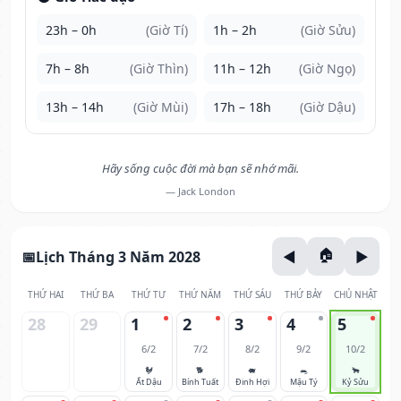
23h – 0h
(Giờ Tí)
1h – 2h
(Giờ Sửu)
7h – 8h
(Giờ Thìn)
11h – 12h
(Giờ Ngọ)
13h – 14h
(Giờ Mùi)
17h – 18h
(Giờ Dậu)
Hãy sống cuộc đời mà bạn sẽ nhớ mãi.
— Jack London
Lịch Tháng 3 Năm 2028
THỨ HAI
THỨ BA
THỨ TƯ
THỨ NĂM
THỨ SÁU
THỨ BẢY
CHỦ NHẬT
28
29
1
2
3
4
5
6/2
7/2
8/2
9/2
10/2
🐓
🐕
🐖
🐀
🐂
Ất Dậu
Bính Tuất
Đinh Hợi
Mậu Tý
Kỷ Sửu