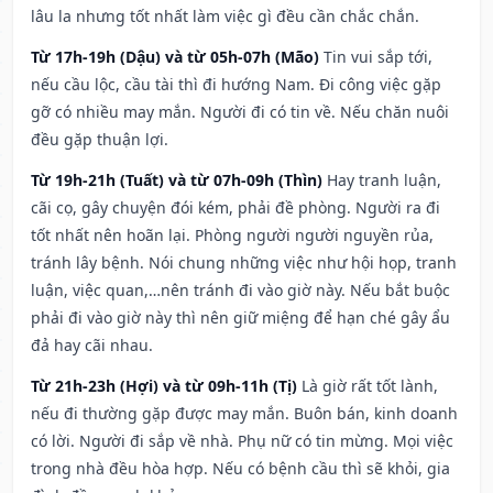
lâu la nhưng tốt nhất làm việc gì đều cần chắc chắn.
Từ 17h-19h (Dậu) và từ 05h-07h (Mão)
Tin vui sắp tới,
nếu cầu lộc, cầu tài thì đi hướng Nam. Đi công việc gặp
gỡ có nhiều may mắn. Người đi có tin về. Nếu chăn nuôi
đều gặp thuận lợi.
Từ 19h-21h (Tuất) và từ 07h-09h (Thìn)
Hay tranh luận,
cãi cọ, gây chuyện đói kém, phải đề phòng. Người ra đi
tốt nhất nên hoãn lại. Phòng người người nguyền rủa,
tránh lây bệnh. Nói chung những việc như hội họp, tranh
luận, việc quan,…nên tránh đi vào giờ này. Nếu bắt buộc
phải đi vào giờ này thì nên giữ miệng để hạn ché gây ẩu
đả hay cãi nhau.
Từ 21h-23h (Hợi) và từ 09h-11h (Tị)
Là giờ rất tốt lành,
nếu đi thường gặp được may mắn. Buôn bán, kinh doanh
có lời. Người đi sắp về nhà. Phụ nữ có tin mừng. Mọi việc
trong nhà đều hòa hợp. Nếu có bệnh cầu thì sẽ khỏi, gia