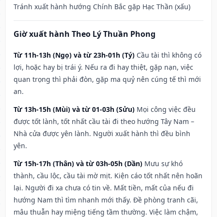
Tránh xuất hành hướng Chính Bắc gặp Hạc Thần (xấu)
Giờ xuất hành Theo Lý Thuần Phong
Từ 11h-13h (Ngọ) và từ 23h-01h (Tý)
Cầu tài thì không có
lợi, hoặc hay bị trái ý. Nếu ra đi hay thiệt, gặp nạn, việc
quan trọng thì phải đòn, gặp ma quỷ nên cúng tế thì mới
an.
Từ 13h-15h (Mùi) và từ 01-03h (Sửu)
Mọi công việc đều
được tốt lành, tốt nhất cầu tài đi theo hướng Tây Nam –
Nhà cửa được yên lành. Người xuất hành thì đều bình
yên.
Từ 15h-17h (Thân) và từ 03h-05h (Dần)
Mưu sự khó
thành, cầu lộc, cầu tài mờ mịt. Kiện cáo tốt nhất nên hoãn
lại. Người đi xa chưa có tin về. Mất tiền, mất của nếu đi
hướng Nam thì tìm nhanh mới thấy. Đề phòng tranh cãi,
mâu thuẫn hay miệng tiếng tầm thường. Việc làm chậm,