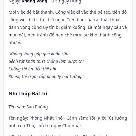
Ngày:
Không Vong
- tức ngày Hung.
Mọi việc dễ bất thành. Công việc đi vào thế bế tắc, tiến độ
công việc bị trì trệ, trở ngại. Tiền bạc của cải thất thoát,
danh vọng cũng uy tín bị giảm xuống. Là một ngày xấu về
mọi mặt, nên tránh để hạn chế mưu sự khó thành công
như ý.
“Không Vong gặp quẻ khẩn cần
Bệnh tật khẩn thiết chẳng làm được chi
Không thì ôn tiểu thê nhi
Không thì trộm cắp phân ly bất tường.”
Nhị Thập Bát Tú
Tên sao
: Sao Phòng
Tên ngày
: Phòng Nhật Thố - Cảnh Yêm: Tốt (Kiết Tú) Tướng
tinh con Thỏ, chủ trị ngày Chủ nhật.