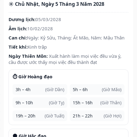
☀️ Chủ Nhật, Ngày 5 Tháng 3 Năm 2028
Dương lịch:
05/03/2028
Âm lịch:
10/02/2028
Can chi:
Ngày: Kỷ Sửu, Tháng: Ất Mão, Năm: Mậu Thân
Tiết khí:
Kinh trập
Ngày Thiên Môn:
Xuất hành làm mọi việc đều vừa ý,
cầu được ước thấy mọi việc đều thành đạt
⏱️ Giờ Hoàng đạo
3h – 4h
(Giờ Dần)
5h – 6h
(Giờ Mão)
9h – 10h
(Giờ Tỵ)
15h – 16h
(Giờ Thân)
19h – 20h
(Giờ Tuất)
21h – 22h
(Giờ Hợi)
🌑 Giờ Hắc đạo