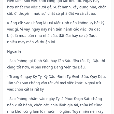
Nên làm
: Mọi việc khởi công tạo tác đều tốt. Ngày này
hợp nhất cho việc cưới gả, xuất hành, xây dựng nhà, chôn
cất, đi thuyền, mưu sự, chặt cỏ phá đất và cả cắt áo.
Kiêng cữ
: Sao Phòng là Đại Kiết Tinh nên không kỵ bất kỳ
việc gì. Vì vậy, ngày này nên tiến hành các việc lớn đặc
biệt là mua bán như nhà cửa, đất đai hay xe cộ được
nhiều may mắn và thuận lợi.
Ngoại lệ
:
- Sao Phòng tại Đinh Sửu hay Tân Sửu đều tốt. Tại Dậu thì
càng tốt hơn, vì Sao Phòng Đăng Viên tại Dậu.
- Trong 6 ngày Kỷ Tỵ, Kỷ Dậu, Đinh Tỵ, Đinh Sửu, Quý Dậu,
Tân Sửu Sao Phòng vẫn tốt với mọi việc khác. Ngoại trừ
việc chôn cất là rất kỵ.
- Sao Phòng nhằm vào ngày Tỵ là Phục Đoạn Sát: chẳng
nên xuất hành, chôn cất, chia lãnh gia tài, thừa kế cũng
như khởi công làm lò nhuộm, lò gốm. Tuy nhiên nên xây