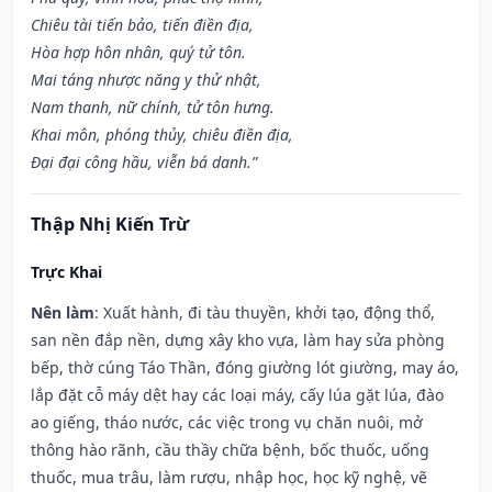
Chiêu tài tiến bảo, tiến điền địa,
Hòa hợp hôn nhân, quý tử tôn.
Mai táng nhược năng y thử nhật,
Nam thanh, nữ chính, tử tôn hưng.
Khai môn, phóng thủy, chiêu điền địa,
Đại đại công hầu, viễn bá danh.”
Thập Nhị Kiến Trừ
Trực Khai
Nên làm
: Xuất hành, đi tàu thuyền, khởi tạo, động thổ,
san nền đắp nền, dựng xây kho vựa, làm hay sửa phòng
bếp, thờ cúng Táo Thần, đóng giường lót giường, may áo,
lắp đặt cỗ máy dệt hay các loại máy, cấy lúa gặt lúa, đào
ao giếng, tháo nước, các việc trong vụ chăn nuôi, mở
thông hào rãnh, cầu thầy chữa bệnh, bốc thuốc, uống
thuốc, mua trâu, làm rượu, nhập học, học kỹ nghệ, vẽ