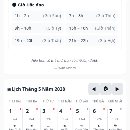
🌑 Giờ Hắc đạo
1h – 2h
(Giờ Sửu)
7h – 8h
(Giờ Thìn)
9h – 10h
(Giờ Tỵ)
15h – 16h
(Giờ Thân)
19h – 20h
(Giờ Tuất)
21h – 22h
(Giờ Hợi)
Nếu bạn có thể mơ, bạn có thể làm được.
— Walt Disney
Lịch Tháng 5 Năm 2028
THỨ HAI
THỨ BA
THỨ TƯ
THỨ NĂM
THỨ SÁU
THỨ BẢY
CHỦ NHẬT
1
2
3
4
5
6
7
7/4
8/4
9/4
10/4
11/4
12/4
13/4
🐕
🐖
🐀
🐂
🐅
🐈
🐉
Bính Tuất
Đinh Hợi
Mậu Tý
Kỷ Sửu
Canh Dần
Tân Mão
Nhâm Thìn