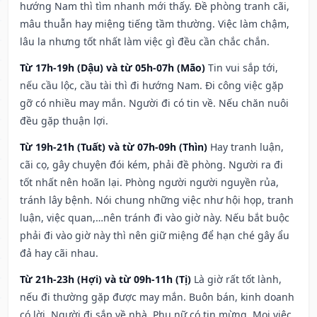
hướng Nam thì tìm nhanh mới thấy. Đề phòng tranh cãi,
mâu thuẫn hay miệng tiếng tầm thường. Việc làm chậm,
lâu la nhưng tốt nhất làm việc gì đều cần chắc chắn.
Từ 17h-19h (Dậu) và từ 05h-07h (Mão)
Tin vui sắp tới,
nếu cầu lộc, cầu tài thì đi hướng Nam. Đi công việc gặp
gỡ có nhiều may mắn. Người đi có tin về. Nếu chăn nuôi
đều gặp thuận lợi.
Từ 19h-21h (Tuất) và từ 07h-09h (Thìn)
Hay tranh luận,
cãi cọ, gây chuyện đói kém, phải đề phòng. Người ra đi
tốt nhất nên hoãn lại. Phòng người người nguyền rủa,
tránh lây bệnh. Nói chung những việc như hội họp, tranh
luận, việc quan,…nên tránh đi vào giờ này. Nếu bắt buộc
phải đi vào giờ này thì nên giữ miệng để hạn ché gây ẩu
đả hay cãi nhau.
Từ 21h-23h (Hợi) và từ 09h-11h (Tị)
Là giờ rất tốt lành,
nếu đi thường gặp được may mắn. Buôn bán, kinh doanh
có lời. Người đi sắp về nhà. Phụ nữ có tin mừng. Mọi việc