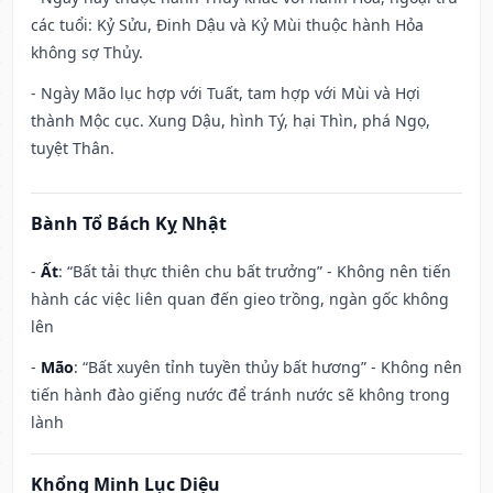
các tuổi: Kỷ Sửu, Đinh Dậu và Kỷ Mùi thuộc hành Hỏa
không sợ Thủy.
- Ngày Mão lục hợp với Tuất, tam hợp với Mùi và Hợi
thành Mộc cục. Xung Dậu, hình Tý, hại Thìn, phá Ngọ,
tuyệt Thân.
Bành Tổ Bách Kỵ Nhật
-
Ất
: “Bất tải thực thiên chu bất trưởng” - Không nên tiến
hành các việc liên quan đến gieo trồng, ngàn gốc không
lên
-
Mão
: “Bất xuyên tỉnh tuyền thủy bất hương” - Không nên
tiến hành đào giếng nước để tránh nước sẽ không trong
lành
Khổng Minh Lục Diệu