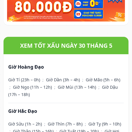
XEM TỐT XẤU NGÀY 30 THÁNG 5
Giờ Hoàng Đạo
Giờ Tí (23h – 0h)
;
Giờ Dần (3h – 4h)
;
Giờ Mão (5h – 6h)
;
Giờ Ngọ (11h – 12h)
;
Giờ Mùi (13h – 14h)
;
Giờ Dậu
(17h – 18h)
Giờ Hắc Đạo
Giờ Sửu (1h – 2h)
;
Giờ Thìn (7h – 8h)
;
Giờ Tỵ (9h – 10h)
;
Giờ Thân (15h – 16h)
;
Giờ Tuất (19h – 20h)
;
Giờ Hợi