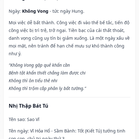
Ngày:
Không Vong
- tức ngày Hung.
Mọi việc dễ bất thành. Công việc đi vào thế bế tắc, tiến độ
công việc bị trì trệ, trở ngại. Tiền bạc của cải thất thoát,
danh vọng cũng uy tín bị giảm xuống. Là một ngày xấu về
mọi mặt, nên tránh để hạn chế mưu sự khó thành công
như ý.
“Không Vong gặp quẻ khẩn cần
Bệnh tật khẩn thiết chẳng làm được chi
Không thì ôn tiểu thê nhi
Không thì trộm cắp phân ly bất tường.”
Nhị Thập Bát Tú
Tên sao
: Sao Vĩ
Tên ngày
: Vĩ Hỏa Hổ - Sầm Bành: Tốt (Kiết Tú) tướng tinh
con cọp, chủ trị ngày thứ 3.