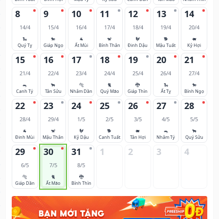
8
9
10
11
12
13
14
14/4
15/4
16/4
17/4
18/4
19/4
20/4
🐍
🐎
🐐
🐒
🐓
🐕
🐖
Quý Tỵ
Giáp Ngọ
Ất Mùi
Bính Thân
Đinh Dậu
Mậu Tuất
Kỷ Hợi
15
16
17
18
19
20
21
21/4
22/4
23/4
24/4
25/4
26/4
27/4
🐀
🐂
🐅
🐈
🐉
🐍
🐎
Canh Tý
Tân Sửu
Nhâm Dần
Quý Mão
Giáp Thìn
Ất Tỵ
Bính Ngọ
22
23
24
25
26
27
28
28/4
29/4
1/5
2/5
3/5
4/5
5/5
🐐
🐒
🐓
🐕
🐖
🐀
🐂
Đinh Mùi
Mậu Thân
Kỷ Dậu
Canh Tuất
Tân Hợi
Nhâm Tý
Quý Sửu
29
30
31
1
2
3
4
6/5
7/5
8/5
🐅
🐈
🐉
Giáp Dần
Ất Mão
Bính Thìn