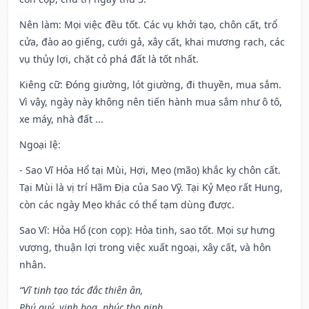
Nên làm
: Mọi việc đều tốt. Các vụ khởi tạo, chôn cất, trổ
cửa, đào ao giếng, cưới gả, xây cất, khai mương rạch, các
vụ thủy lợi, chặt cỏ phá đất là tốt nhất.
Kiêng cữ
: Đóng giường, lót giường, đi thuyền, mua sắm.
Vì vậy, ngày này không nên tiến hành mua sắm như ô tô,
xe máy, nhà đất ...
Ngoại lệ
:
- Sao Vĩ Hỏa Hổ tại Mùi, Hợi, Mẹo (mão) khắc kỵ chôn cất.
Tại Mùi là vị trí Hãm Địa của Sao Vỹ. Tại Kỷ Mẹo rất Hung,
còn các ngày Mẹo khác có thể tạm dùng được.
Sao Vĩ: Hỏa Hổ (con cọp): Hỏa tinh, sao tốt. Mọi sự hưng
vượng, thuận lợi trong việc xuất ngoại, xây cất, và hôn
nhân.
“Vĩ tinh tạo tác đắc thiên ân,
Phú quý, vinh hoa, phúc thọ ninh,