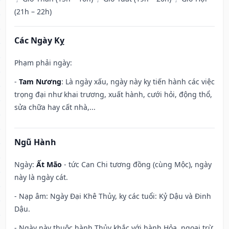
(21h – 22h)
Các Ngày Kỵ
Phạm phải ngày:
-
Tam Nương
: Là ngày xấu, ngày này kỵ tiến hành các việc
trọng đại như khai trương, xuất hành, cưới hỏi, động thổ,
sửa chữa hay cất nhà,...
Ngũ Hành
Ngày:
Ất Mão
- tức Can Chi tương đồng (cùng Mộc), ngày
này là ngày cát.
- Nạp âm: Ngày Đại Khê Thủy, kỵ các tuổi: Kỷ Dậu và Đinh
Dậu.
- Ngày này thuộc hành Thủy khắc với hành Hỏa, ngoại trừ