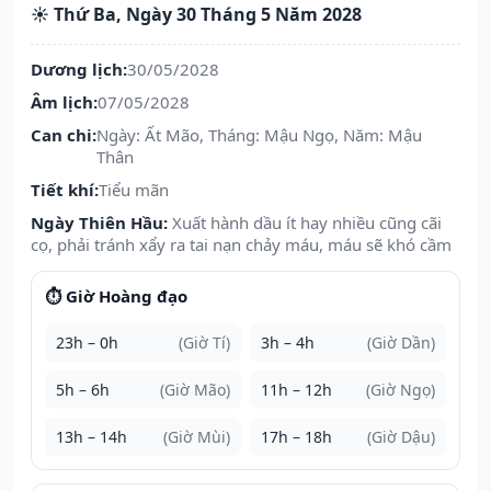
☀️ Thứ Ba, Ngày 30 Tháng 5 Năm 2028
Dương lịch:
30/05/2028
Âm lịch:
07/05/2028
Can chi:
Ngày: Ất Mão, Tháng: Mậu Ngọ, Năm: Mậu
Thân
Tiết khí:
Tiểu mãn
Ngày Thiên Hầu:
Xuất hành dầu ít hay nhiều cũng cãi
cọ, phải tránh xẩy ra tai nạn chảy máu, máu sẽ khó cầm
⏱️ Giờ Hoàng đạo
23h – 0h
(Giờ Tí)
3h – 4h
(Giờ Dần)
5h – 6h
(Giờ Mão)
11h – 12h
(Giờ Ngọ)
13h – 14h
(Giờ Mùi)
17h – 18h
(Giờ Dậu)