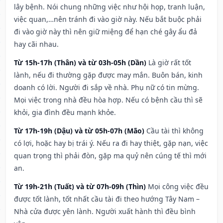
lây bệnh. Nói chung những việc như hội họp, tranh luận,
việc quan,…nên tránh đi vào giờ này. Nếu bắt buộc phải
đi vào giờ này thì nên giữ miệng để hạn ché gây ẩu đả
hay cãi nhau.
Từ 15h-17h (Thân) và từ 03h-05h (Dần)
Là giờ rất tốt
lành, nếu đi thường gặp được may mắn. Buôn bán, kinh
doanh có lời. Người đi sắp về nhà. Phụ nữ có tin mừng.
Mọi việc trong nhà đều hòa hợp. Nếu có bệnh cầu thì sẽ
khỏi, gia đình đều mạnh khỏe.
Từ 17h-19h (Dậu) và từ 05h-07h (Mão)
Cầu tài thì không
có lợi, hoặc hay bị trái ý. Nếu ra đi hay thiệt, gặp nạn, việc
quan trọng thì phải đòn, gặp ma quỷ nên cúng tế thì mới
an.
Từ 19h-21h (Tuất) và từ 07h-09h (Thìn)
Mọi công việc đều
được tốt lành, tốt nhất cầu tài đi theo hướng Tây Nam –
Nhà cửa được yên lành. Người xuất hành thì đều bình