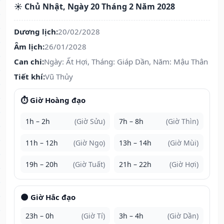
☀️ Chủ Nhật, Ngày 20 Tháng 2 Năm 2028
Dương lịch:
20/02/2028
Âm lịch:
26/01/2028
Can chi:
Ngày: Ất Hợi, Tháng: Giáp Dần, Năm: Mậu Thân
Tiết khí:
Vũ Thủy
⏱️ Giờ Hoàng đạo
1h – 2h
(Giờ Sửu)
7h – 8h
(Giờ Thìn)
11h – 12h
(Giờ Ngọ)
13h – 14h
(Giờ Mùi)
19h – 20h
(Giờ Tuất)
21h – 22h
(Giờ Hợi)
🌑 Giờ Hắc đạo
23h – 0h
(Giờ Tí)
3h – 4h
(Giờ Dần)