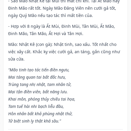
- Sao Mão Nhật Kê tại Mùi thì mất chí khí. Tại Ất Mão hay
Đinh Mão rất tốt. Ngày Mão Đăng Viên nên cưới gả tốt,
ngày Quý Mão nếu tạo tác thì mất tiền của.
- Hợp với 8 ngày là Ất Mùi, Đinh Mùi, Tân Mùi, Ất Mão,
Đinh Mão, Tân Mão, Ất Hợi và Tân Hợi.
Mão: Nhật Kê (con gà): Nhật tinh, sao xấu. Tốt nhất cho
việc xây cất. Khắc kỵ việc cưới gả, an táng, gắn cũng như
sửa cửa.
“Mão tinh tạo tác tiến điền ngưu,
Mai táng quan tai bất đắc hưu,
Trùng tang nhị nhật, tam nhân tử,
Mại tận điền viên, bất năng lưu.
Khai môn, phóng thủy chiêu tai họa,
Tam tuế hài nhi bạch liễu đầu,
Hôn nhân bất khả phùng nhật thử,
Tử biệt sinh ly thật khả sầu.”