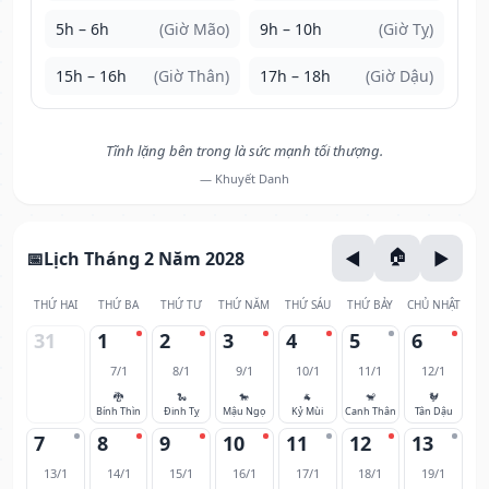
5h – 6h
(Giờ Mão)
9h – 10h
(Giờ Tỵ)
15h – 16h
(Giờ Thân)
17h – 18h
(Giờ Dậu)
Tĩnh lặng bên trong là sức mạnh tối thượng.
— Khuyết Danh
Lịch Tháng 2 Năm 2028
THỨ HAI
THỨ BA
THỨ TƯ
THỨ NĂM
THỨ SÁU
THỨ BẢY
CHỦ NHẬT
31
1
2
3
4
5
6
7/1
8/1
9/1
10/1
11/1
12/1
🐉
🐍
🐎
🐐
🐒
🐓
Bính Thìn
Đinh Tỵ
Mậu Ngọ
Kỷ Mùi
Canh Thân
Tân Dậu
7
8
9
10
11
12
13
13/1
14/1
15/1
16/1
17/1
18/1
19/1