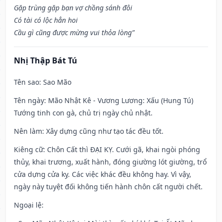
Gặp trùng gặp bạn vợ chồng sánh đôi
Có tài có lộc hẳn hoi
Cầu gì cũng được mừng vui thỏa lòng”
Nhị Thập Bát Tú
Tên sao
: Sao Mão
Tên ngày
: Mão Nhật Kê - Vương Lương: Xấu (Hung Tú)
Tướng tinh con gà, chủ trị ngày chủ nhật.
Nên làm
: Xây dựng cũng như tạo tác đều tốt.
Kiêng cữ
: Chôn Cất thì ĐẠI KỴ. Cưới gã, khai ngòi phóng
thủy, khai trương, xuất hành, đóng giường lót giường, trổ
cửa dựng cửa kỵ. Các việc khác đều không hay. Vì vậy,
ngày này tuyệt đối không tiến hành chôn cất người chết.
Ngoại lệ
: