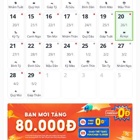
🐕
🐖
🐀
🐂
🐅
🐈
🐉
Nhâm Tuất
Quý Hợi
Giáp Tý
Ất Sửu
Bính Dần
Đinh Mão
Mậu Thìn
14
15
16
17
18
19
20
20/1
21/1
22/1
23/1
24/1
25/1
26/1
🐍
🐎
🐐
🐒
🐓
🐕
🐖
Kỷ Tỵ
Canh Ngọ
Tân Mùi
Nhâm Thân
Quý Dậu
Giáp Tuất
Ất Hợi
21
22
23
24
25
26
27
27/1
28/1
29/1
30/1
1/2
2/2
3/2
🐀
🐂
🐅
🐈
🐉
🐍
🐎
Bính Tý
Đinh Sửu
Mậu Dần
Kỷ Mão
Canh Thìn
Tân Tỵ
Nhâm Ngọ
28
29
1
2
3
4
5
4/2
5/2
🐐
🐒
Quý Mùi
Giáp Thân