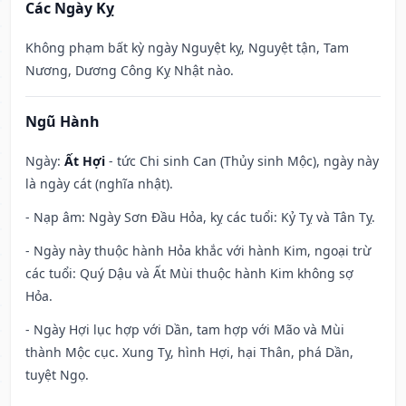
Các Ngày Kỵ
Không phạm bất kỳ ngày Nguyệt kỵ, Nguyệt tận, Tam
Nương, Dương Công Kỵ Nhật nào.
Ngũ Hành
Ngày:
Ất Hợi
- tức Chi sinh Can (Thủy sinh Mộc), ngày này
là ngày cát (nghĩa nhật).
- Nạp âm: Ngày Sơn Đầu Hỏa, kỵ các tuổi: Kỷ Tỵ và Tân Tỵ.
- Ngày này thuộc hành Hỏa khắc với hành Kim, ngoại trừ
các tuổi: Quý Dậu và Ất Mùi thuộc hành Kim không sợ
Hỏa.
- Ngày Hợi lục hợp với Dần, tam hợp với Mão và Mùi
thành Mộc cục. Xung Tỵ, hình Hợi, hại Thân, phá Dần,
tuyệt Ngọ.