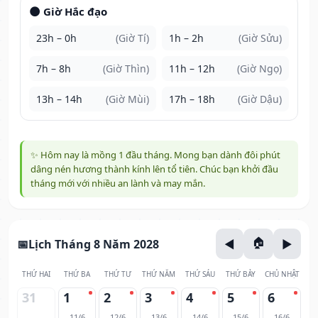
🌑 Giờ Hắc đạo
23h – 0h
(Giờ Tí)
1h – 2h
(Giờ Sửu)
7h – 8h
(Giờ Thìn)
11h – 12h
(Giờ Ngọ)
13h – 14h
(Giờ Mùi)
17h – 18h
(Giờ Dậu)
✨ Hôm nay là mồng 1 đầu tháng. Mong bạn dành đôi phút
dâng nén hương thành kính lên tổ tiên. Chúc bạn khởi đầu
tháng mới với nhiều an lành và may mắn.
Lịch Tháng 8 Năm 2028
THỨ HAI
THỨ BA
THỨ TƯ
THỨ NĂM
THỨ SÁU
THỨ BẢY
CHỦ NHẬT
31
1
2
3
4
5
6
11/6
12/6
13/6
14/6
15/6
16/6