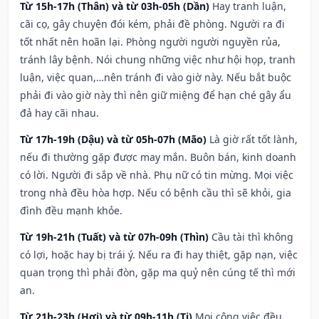
Từ 15h-17h (Thân) và từ 03h-05h (Dần)
Hay tranh luận,
cãi cọ, gây chuyện đói kém, phải đề phòng. Người ra đi
tốt nhất nên hoãn lại. Phòng người người nguyền rủa,
tránh lây bệnh. Nói chung những việc như hội họp, tranh
luận, việc quan,…nên tránh đi vào giờ này. Nếu bắt buộc
phải đi vào giờ này thì nên giữ miệng để hạn ché gây ẩu
đả hay cãi nhau.
Từ 17h-19h (Dậu) và từ 05h-07h (Mão)
Là giờ rất tốt lành,
nếu đi thường gặp được may mắn. Buôn bán, kinh doanh
có lời. Người đi sắp về nhà. Phụ nữ có tin mừng. Mọi việc
trong nhà đều hòa hợp. Nếu có bệnh cầu thì sẽ khỏi, gia
đình đều mạnh khỏe.
Từ 19h-21h (Tuất) và từ 07h-09h (Thìn)
Cầu tài thì không
có lợi, hoặc hay bị trái ý. Nếu ra đi hay thiệt, gặp nạn, việc
quan trọng thì phải đòn, gặp ma quỷ nên cúng tế thì mới
an.
Từ 21h-23h (Hợi) và từ 09h-11h (Tị)
Mọi công việc đều