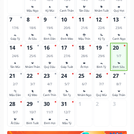
🐎
🐐
🐒
🐓
🐕
🐖
Mậu Ngọ
Kỷ Mùi
Canh Thân
Tân Dậu
Nhâm Tuất
Quý Hợi
7
8
9
10
11
12
13
17/6
18/6
19/6
20/6
21/6
22/6
23/6
🐀
🐂
🐅
🐈
🐉
🐍
🐎
Giáp Tý
Ất Sửu
Bính Dần
Đinh Mão
Mậu Thìn
Kỷ Tỵ
Canh Ngọ
14
15
16
17
18
19
20
24/6
25/6
26/6
27/6
28/6
29/6
1/7
🐐
🐒
🐓
🐕
🐖
🐀
🐂
Tân Mùi
Nhâm Thân
Quý Dậu
Giáp Tuất
Ất Hợi
Bính Tý
Đinh Sửu
21
22
23
24
25
26
27
2/7
3/7
4/7
5/7
6/7
7/7
8/7
🐅
🐈
🐉
🐍
🐎
🐐
🐒
Mậu Dần
Kỷ Mão
Canh Thìn
Tân Tỵ
Nhâm Ngọ
Quý Mùi
Giáp Thân
28
29
30
31
1
2
3
9/7
10/7
11/7
12/7
🐓
🐕
🐖
🐀
Ất Dậu
Bính Tuất
Đinh Hợi
Mậu Tý