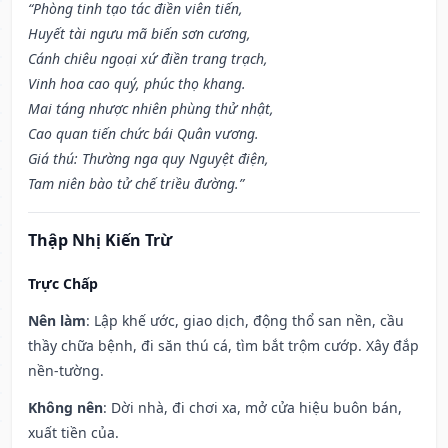
“Phòng tinh tạo tác điền viên tiến,
Huyết tài ngưu mã biến sơn cương,
Cánh chiêu ngoại xứ điền trang trạch,
Vinh hoa cao quý, phúc thọ khang.
Mai táng nhược nhiên phùng thử nhật,
Cao quan tiến chức bái Quân vương.
Giá thú: Thường nga quy Nguyệt điện,
Tam niên bào tử chế triều đường.”
Thập Nhị Kiến Trừ
Trực Chấp
Nên làm
: Lập khế ước, giao dịch, động thổ san nền, cầu
thầy chữa bệnh, đi săn thú cá, tìm bắt trộm cướp. Xây đắp
nền-tường.
Không nên
: Dời nhà, đi chơi xa, mở cửa hiệu buôn bán,
xuất tiền của.