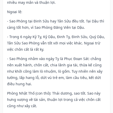
nhiều may mắn và thuận lợi.
Ngoại lệ
:
- Sao Phòng tại Đinh Sửu hay Tân Sửu đều tốt. Tại Dậu thì
càng tốt hơn, vì Sao Phòng Đăng Viên tại Dậu.
- Trong 6 ngày Kỷ Tỵ, Kỷ Dậu, Đinh Tỵ, Đinh Sửu, Quý Dậu,
Tân Sửu Sao Phòng vẫn tốt với mọi việc khác. Ngoại trừ
việc chôn cất là rất kỵ.
- Sao Phòng nhằm vào ngày Tỵ là Phục Đoạn Sát: chẳng
nên xuất hành, chôn cất, chia lãnh gia tài, thừa kế cũng
như khởi công làm lò nhuộm, lò gốm. Tuy nhiên nên xây
tường, lấp hang lỗ, dứt vú trẻ em, làm cầu tiêu, kết dứt
điều hung hại.
Phòng Nhật Thố (con thỏ): Thái dương, sao tốt. Sao này
hưng vượng về tài sản, thuận lợi trong cả việc chôn cất
cũng như xây cất.