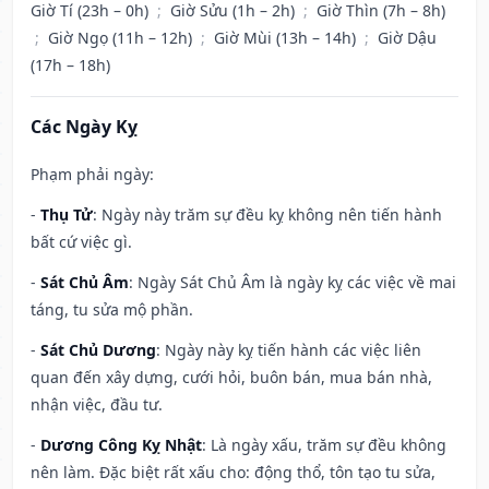
Giờ Tí (23h – 0h)
;
Giờ Sửu (1h – 2h)
;
Giờ Thìn (7h – 8h)
;
Giờ Ngọ (11h – 12h)
;
Giờ Mùi (13h – 14h)
;
Giờ Dậu
(17h – 18h)
Các Ngày Kỵ
Phạm phải ngày:
-
Thụ Tử
: Ngày này trăm sự đều kỵ không nên tiến hành
bất cứ việc gì.
-
Sát Chủ Âm
: Ngày Sát Chủ Âm là ngày kỵ các việc về mai
táng, tu sửa mộ phần.
-
Sát Chủ Dương
: Ngày này kỵ tiến hành các việc liên
quan đến xây dựng, cưới hỏi, buôn bán, mua bán nhà,
nhận việc, đầu tư.
-
Dương Công Kỵ Nhật
: Là ngày xấu, trăm sự đều không
nên làm. Đặc biệt rất xấu cho: động thổ, tôn tạo tu sửa,