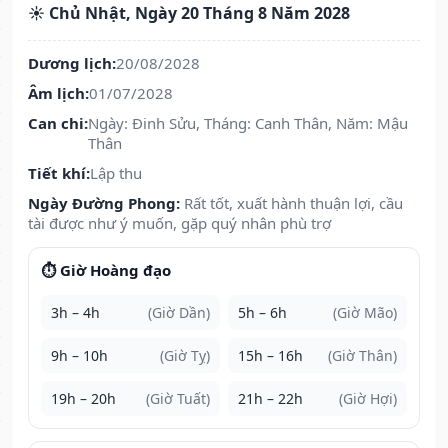
☀️ Chủ Nhật, Ngày 20 Tháng 8 Năm 2028
Dương lịch:
20/08/2028
Âm lịch:
01/07/2028
Can chi:
Ngày: Đinh Sửu, Tháng: Canh Thân, Năm: Mậu
Thân
Tiết khí:
Lập thu
Ngày Đường Phong:
Rất tốt, xuất hành thuận lợi, cầu
tài được như ý muốn, gặp quý nhân phù trợ
⏱️ Giờ Hoàng đạo
3h – 4h
(Giờ Dần)
5h – 6h
(Giờ Mão)
9h – 10h
(Giờ Tỵ)
15h – 16h
(Giờ Thân)
19h – 20h
(Giờ Tuất)
21h – 22h
(Giờ Hợi)