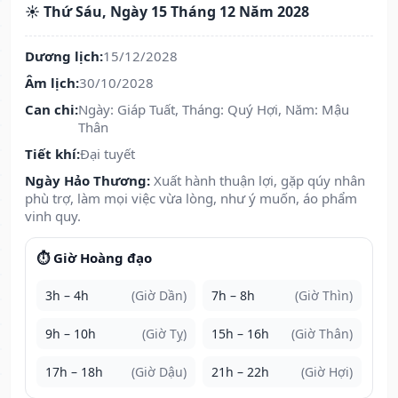
☀️ Thứ Sáu, Ngày 15 Tháng 12 Năm 2028
Dương lịch:
15/12/2028
Âm lịch:
30/10/2028
Can chi:
Ngày: Giáp Tuất, Tháng: Quý Hợi, Năm: Mậu
Thân
Tiết khí:
Đại tuyết
Ngày Hảo Thương:
Xuất hành thuận lợi, gặp qúy nhân
phù trợ, làm mọi việc vừa lòng, như ý muốn, áo phẩm
vinh quy.
⏱️ Giờ Hoàng đạo
3h – 4h
(Giờ Dần)
7h – 8h
(Giờ Thìn)
9h – 10h
(Giờ Tỵ)
15h – 16h
(Giờ Thân)
17h – 18h
(Giờ Dậu)
21h – 22h
(Giờ Hợi)