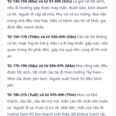
Từ 13h-15h (Mùi) và từ 01-03h (Sửu)
Là giờ rất tốt lành,
nếu đi thường gặp được may mắn. Buôn bán, kinh doanh
có lời. Người đi sắp về nhà. Phụ nữ có tin mừng. Mọi việc
trong nhà đều hòa hợp. Nếu có bệnh cầu thì sẽ khỏi, gia
đình đều mạnh khỏe.
Từ 15h-17h (Thân) và từ 03h-05h (Dần)
Cầu tài thì không
có lợi, hoặc hay bị trái ý. Nếu ra đi hay thiệt, gặp nạn, việc
quan trọng thì phải đòn, gặp ma quỷ nên cúng tế thì mới
an.
Từ 17h-19h (Dậu) và từ 05h-07h (Mão)
Mọi công việc đều
được tốt lành, tốt nhất cầu tài đi theo hướng Tây Nam –
Nhà cửa được yên lành. Người xuất hành thì đều bình
yên.
Từ 19h-21h (Tuất) và từ 07h-09h (Thìn)
Mưu sự khó
thành, cầu lộc, cầu tài mờ mịt. Kiện cáo tốt nhất nên hoãn
lại. Người đi xa chưa có tin về. Mất tiền, mất của nếu đi
hướng Nam thì tìm nhanh mới thấy. Đề phòng tranh cãi,