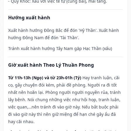
- Quỷ Khốc: Xấu với việc tế tự (cúng bái), mai táng.
Hướng xuất hành
Xuất hành hướng Đông Bắc để đón 'Hỷ Thần'. Xuất hành
hướng Đông Nam để đón 'Tài Thần'.
Tránh xuất hành hướng Tây Nam gặp Hạc Thần (xấu)
Giờ xuất hành Theo Lý Thuần Phong
Từ 11h-13h (Ngọ) và từ 23h-01h (Tý)
Hay tranh luận, cãi
cọ, gây chuyện đói kém, phải đề phòng. Người ra đi tốt
nhất nên hoãn lại. Phòng người người nguyền rủa, tránh
lây bệnh. Nói chung những việc như hội họp, tranh luận,
việc quan,…nên tránh đi vào giờ này. Nếu bắt buộc phải
đi vào giờ này thì nên giữ miệng để hạn ché gây ẩu đả
hay cãi nhau.