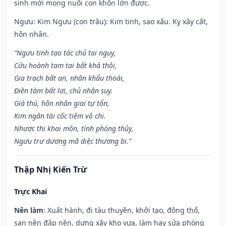
sinh mới mong nuôi con khôn lớn được.
Ngưu: Kim Ngưu (con trâu): Kim tinh, sao xấu. Kỵ xây cất,
hôn nhân.
“Ngưu tinh tạo tác chủ tai nguy,
Cửu hoành tam tai bất khả thôi,
Gia trạch bất an, nhân khẩu thoái,
Điền tàm bất lợi, chủ nhân suy.
Giá thú, hôn nhân giai tự tổn,
Kim ngân tài cốc tiệm vô chi.
Nhược thị khai môn, tính phóng thủy,
Ngưu trư dương mã diệc thương bi.”
Thập Nhị Kiến Trừ
Trực Khai
Nên làm
: Xuất hành, đi tàu thuyền, khởi tạo, động thổ,
san nền đắp nền, dựng xây kho vựa, làm hay sửa phòng