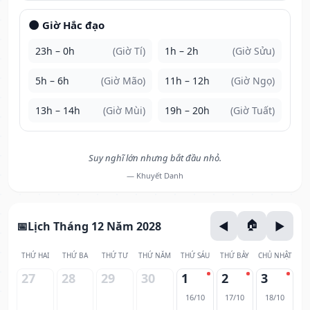
🌑 Giờ Hắc đạo
23h – 0h
(Giờ Tí)
1h – 2h
(Giờ Sửu)
5h – 6h
(Giờ Mão)
11h – 12h
(Giờ Ngọ)
13h – 14h
(Giờ Mùi)
19h – 20h
(Giờ Tuất)
Suy nghĩ lớn nhưng bắt đầu nhỏ.
— Khuyết Danh
Lịch Tháng 12 Năm 2028
THỨ HAI
THỨ BA
THỨ TƯ
THỨ NĂM
THỨ SÁU
THỨ BẢY
CHỦ NHẬT
27
28
29
30
1
2
3
16/10
17/10
18/10