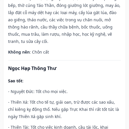
bếp, thờ cúng Táo Thần, đóng giường lót giường, may áo,
lắp đặt cỗ máy dệt hay các loại máy, cấy lúa gặt lúa, đào
ao giếng, tháo nước, các việc trong vụ chăn nuôi, mở
thông hào rãnh, cầu thầy chữa bệnh, bốc thuốc, uống
thuốc, mua trâu, làm rượu, nhập học, học kỹ nghệ, vẽ
tranh, tu sửa cây cối.
Không nên
: Chôn cất
Ngọc Hạp Thông Thư
Sao tốt
:
- Nguyệt Đức: Tốt cho mọi việc.
- Thiên Xá: Tốt cho tế tự, giải oan, trừ được các sao xấu,
chỉ kiêng kỵ động thổ. Nếu gặp Trực Khai thì rất tốt tức là
ngày Thiên Xá gặp sinh khí.
- Thiên Tài: Tốt cho việc kinh doanh, cầu tài lộc, khai