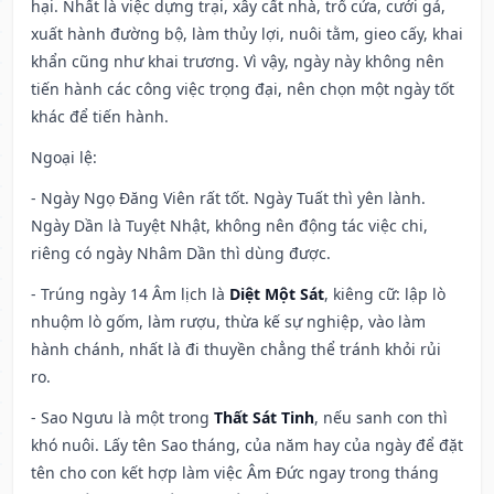
hại. Nhất là việc dựng trại, xây cất nhà, trổ cửa, cưới gả,
xuất hành đường bộ, làm thủy lợi, nuôi tằm, gieo cấy, khai
khẩn cũng như khai trương. Vì vậy, ngày này không nên
tiến hành các công việc trọng đại, nên chọn một ngày tốt
khác để tiến hành.
Ngoại lệ
:
- Ngày Ngọ Đăng Viên rất tốt. Ngày Tuất thì yên lành.
Ngày Dần là Tuyệt Nhật, không nên động tác việc chi,
riêng có ngày Nhâm Dần thì dùng được.
- Trúng ngày 14 Âm lịch là
Diệt Một Sát
, kiêng cữ: lập lò
nhuộm lò gốm, làm rượu, thừa kế sự nghiệp, vào làm
hành chánh, nhất là đi thuyền chẳng thể tránh khỏi rủi
ro.
- Sao Ngưu là một trong
Thất Sát Tinh
, nếu sanh con thì
khó nuôi. Lấy tên Sao tháng, của năm hay của ngày để đặt
tên cho con kết hợp làm việc Âm Đức ngay trong tháng