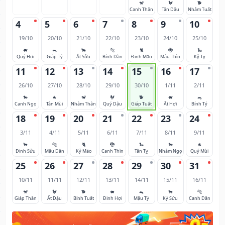
🐒
🐓
🐕
Canh Thân
Tân Dậu
Nhâm Tuất
4
5
6
7
8
9
10
19/10
20/10
21/10
22/10
23/10
24/10
25/10
🐖
🐀
🐂
🐅
🐈
🐉
🐍
Quý Hợi
Giáp Tý
Ất Sửu
Bính Dần
Đinh Mão
Mậu Thìn
Kỷ Tỵ
11
12
13
14
15
16
17
26/10
27/10
28/10
29/10
30/10
1/11
2/11
🐎
🐐
🐒
🐓
🐕
🐖
🐀
Canh Ngọ
Tân Mùi
Nhâm Thân
Quý Dậu
Giáp Tuất
Ất Hợi
Bính Tý
18
19
20
21
22
23
24
3/11
4/11
5/11
6/11
7/11
8/11
9/11
🐂
🐅
🐈
🐉
🐍
🐎
🐐
Đinh Sửu
Mậu Dần
Kỷ Mão
Canh Thìn
Tân Tỵ
Nhâm Ngọ
Quý Mùi
25
26
27
28
29
30
31
10/11
11/11
12/11
13/11
14/11
15/11
16/11
🐒
🐓
🐕
🐖
🐀
🐂
🐅
Giáp Thân
Ất Dậu
Bính Tuất
Đinh Hợi
Mậu Tý
Kỷ Sửu
Canh Dần