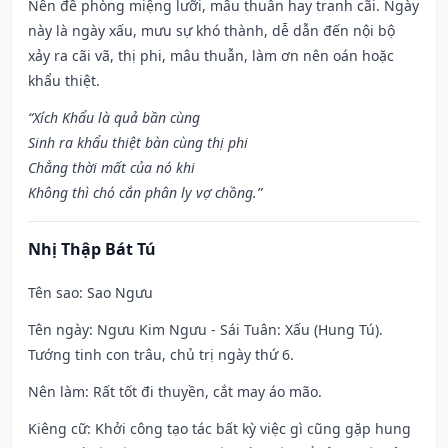
Nên đề phòng miệng lưỡi, mâu thuẫn hay tranh cãi. Ngày
này là ngày xấu, mưu sự khó thành, dễ dẫn đến nội bộ
xảy ra cãi vã, thị phi, mâu thuẫn, làm ơn nên oán hoặc
khẩu thiệt.
“Xích Khẩu là quả bần cùng
Sinh ra khẩu thiệt bàn cùng thị phi
Chẳng thời mất của nó khi
Không thì chó cắn phân ly vợ chồng.”
Nhị Thập Bát Tú
Tên sao
: Sao Ngưu
Tên ngày
: Ngưu Kim Ngưu - Sái Tuân: Xấu (Hung Tú).
Tướng tinh con trâu, chủ trị ngày thứ 6.
Nên làm
: Rất tốt đi thuyền, cắt may áo mão.
Kiêng cữ
: Khởi công tạo tác bất kỳ việc gì cũng gặp hung