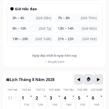
🌑 Giờ Hắc đạo
3h – 4h
(Giờ Dần)
7h – 8h
(Giờ Thìn)
9h – 10h
(Giờ Tỵ)
13h – 14h
(Giờ Mùi)
19h – 20h
(Giờ Tuất)
21h – 22h
(Giờ Hợi)
Ngày đẹp nhất là ngày hôm nay.
— Khuyết Danh
Lịch Tháng 8 Năm 2028
THỨ HAI
THỨ BA
THỨ TƯ
THỨ NĂM
THỨ SÁU
THỨ BẢY
CHỦ NHẬT
31
1
2
3
4
5
6
11/6
12/6
13/6
14/6
15/6
16/6