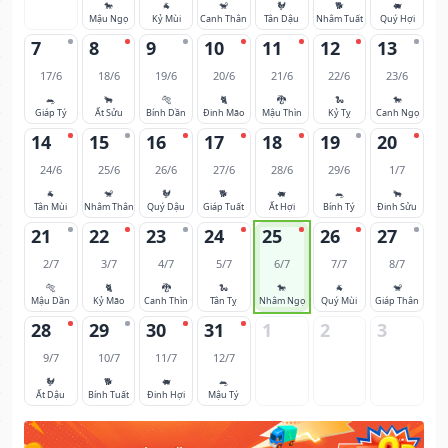
🐎
🐐
🐒
🐓
🐕
🐖
Mậu Ngọ
Kỷ Mùi
Canh Thân
Tân Dậu
Nhâm Tuất
Quý Hợi
7
8
9
10
11
12
13
17/6
18/6
19/6
20/6
21/6
22/6
23/6
🐀
🐂
🐅
🐈
🐉
🐍
🐎
Giáp Tý
Ất Sửu
Bính Dần
Đinh Mão
Mậu Thìn
Kỷ Tỵ
Canh Ngọ
14
15
16
17
18
19
20
24/6
25/6
26/6
27/6
28/6
29/6
1/7
🐐
🐒
🐓
🐕
🐖
🐀
🐂
Tân Mùi
Nhâm Thân
Quý Dậu
Giáp Tuất
Ất Hợi
Bính Tý
Đinh Sửu
21
22
23
24
25
26
27
2/7
3/7
4/7
5/7
6/7
7/7
8/7
🐅
🐈
🐉
🐍
🐎
🐐
🐒
Mậu Dần
Kỷ Mão
Canh Thìn
Tân Tỵ
Nhâm Ngọ
Quý Mùi
Giáp Thân
28
29
30
31
1
2
3
9/7
10/7
11/7
12/7
🐓
🐕
🐖
🐀
Ất Dậu
Bính Tuất
Đinh Hợi
Mậu Tý