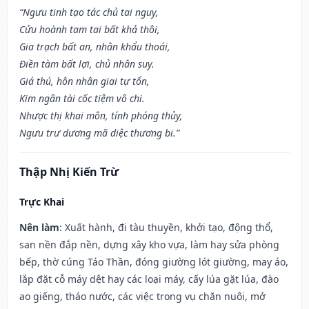
“Ngưu tinh tạo tác chủ tai nguy,
Cửu hoành tam tai bất khả thôi,
Gia trạch bất an, nhân khẩu thoái,
Điền tàm bất lợi, chủ nhân suy.
Giá thú, hôn nhân giai tự tổn,
Kim ngân tài cốc tiệm vô chi.
Nhược thị khai môn, tính phóng thủy,
Ngưu trư dương mã diệc thương bi.”
Thập Nhị Kiến Trừ
Trực Khai
Nên làm
: Xuất hành, đi tàu thuyền, khởi tạo, động thổ,
san nền đắp nền, dựng xây kho vựa, làm hay sửa phòng
bếp, thờ cúng Táo Thần, đóng giường lót giường, may áo,
lắp đặt cỗ máy dệt hay các loại máy, cấy lúa gặt lúa, đào
ao giếng, tháo nước, các việc trong vụ chăn nuôi, mở