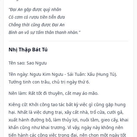
“Đại An gặp được quý nhân
Có cơm có rượu tiền tiễn đưa
Chẳng thời cũng được Đại An
Bình an vô sự tấm thân thanh nhàn.”
Nhị Thập Bát Tú
Tên sao
: Sao Ngưu
Tên ngày
: Ngưu Kim Ngưu - Sái Tuân: Xấu (Hung Tú).
Tướng tinh con trâu, chủ trị ngày thứ 6.
Nên làm
: Rất tốt đi thuyền, cắt may áo mão.
Kiêng cữ
: Khởi công tạo tác bất kỳ việc gì cũng gặp hung
hại. Nhất là việc dựng trại, xây cất nhà, trổ cửa, cưới gả,
xuất hành đường bộ, làm thủy lợi, nuôi tằm, gieo cấy, khai
khẩn cũng như khai trương. Vì vậy, ngày này không nên
tiến hành các công việc trọng đại, nên chọn một ngày tốt