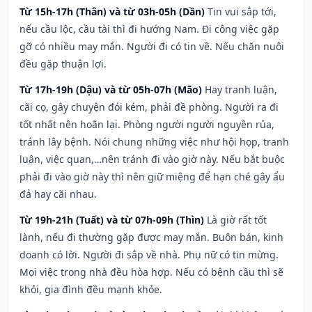
Từ 15h-17h (Thân) và từ 03h-05h (Dần)
Tin vui sắp tới,
nếu cầu lộc, cầu tài thì đi hướng Nam. Đi công việc gặp
gỡ có nhiều may mắn. Người đi có tin về. Nếu chăn nuôi
đều gặp thuận lợi.
Từ 17h-19h (Dậu) và từ 05h-07h (Mão)
Hay tranh luận,
cãi cọ, gây chuyện đói kém, phải đề phòng. Người ra đi
tốt nhất nên hoãn lại. Phòng người người nguyền rủa,
tránh lây bệnh. Nói chung những việc như hội họp, tranh
luận, việc quan,…nên tránh đi vào giờ này. Nếu bắt buộc
phải đi vào giờ này thì nên giữ miệng để hạn ché gây ẩu
đả hay cãi nhau.
Từ 19h-21h (Tuất) và từ 07h-09h (Thìn)
Là giờ rất tốt
lành, nếu đi thường gặp được may mắn. Buôn bán, kinh
doanh có lời. Người đi sắp về nhà. Phụ nữ có tin mừng.
Mọi việc trong nhà đều hòa hợp. Nếu có bệnh cầu thì sẽ
khỏi, gia đình đều mạnh khỏe.