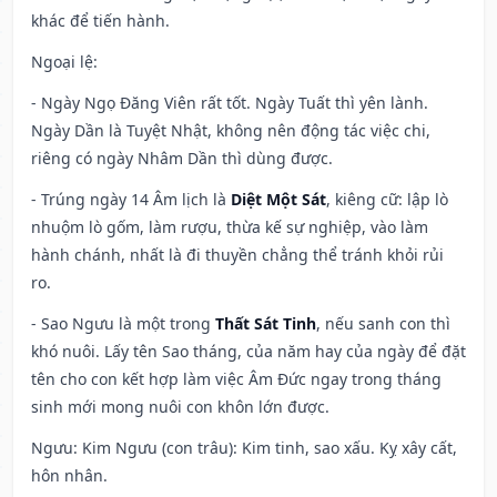
khác để tiến hành.
Ngoại lệ
:
- Ngày Ngọ Đăng Viên rất tốt. Ngày Tuất thì yên lành.
Ngày Dần là Tuyệt Nhật, không nên động tác việc chi,
riêng có ngày Nhâm Dần thì dùng được.
- Trúng ngày 14 Âm lịch là
Diệt Một Sát
, kiêng cữ: lập lò
nhuộm lò gốm, làm rượu, thừa kế sự nghiệp, vào làm
hành chánh, nhất là đi thuyền chẳng thể tránh khỏi rủi
ro.
- Sao Ngưu là một trong
Thất Sát Tinh
, nếu sanh con thì
khó nuôi. Lấy tên Sao tháng, của năm hay của ngày để đặt
tên cho con kết hợp làm việc Âm Đức ngay trong tháng
sinh mới mong nuôi con khôn lớn được.
Ngưu: Kim Ngưu (con trâu): Kim tinh, sao xấu. Kỵ xây cất,
hôn nhân.