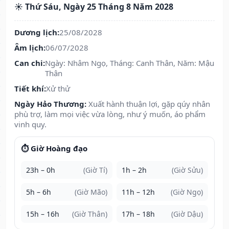
☀️ Thứ Sáu, Ngày 25 Tháng 8 Năm 2028
Dương lịch:
25/08/2028
Âm lịch:
06/07/2028
Can chi:
Ngày: Nhâm Ngọ, Tháng: Canh Thân, Năm: Mậu
Thân
Tiết khí:
Xử thử
Ngày Hảo Thương:
Xuất hành thuận lợi, gặp qúy nhân
phù trợ, làm mọi việc vừa lòng, như ý muốn, áo phẩm
vinh quy.
⏱️ Giờ Hoàng đạo
23h – 0h
(Giờ Tí)
1h – 2h
(Giờ Sửu)
5h – 6h
(Giờ Mão)
11h – 12h
(Giờ Ngọ)
15h – 16h
(Giờ Thân)
17h – 18h
(Giờ Dậu)