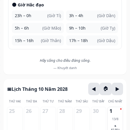
🌑 Giờ Hắc đạo
23h – 0h
(Giờ Tí)
3h – 4h
(Giờ Dần)
5h – 6h
(Giờ Mão)
9h – 10h
(Giờ Tỵ)
15h – 16h
(Giờ Thân)
17h – 18h
(Giờ Dậu)
Hãy sống cho điều đáng sống.
— Khuyết danh
Lịch Tháng 10 Năm 2028
THỨ HAI
THỨ BA
THỨ TƯ
THỨ NĂM
THỨ SÁU
THỨ BẢY
CHỦ NHẬT
25
26
27
28
29
30
1
13/8
🐐
Kỷ Mùi