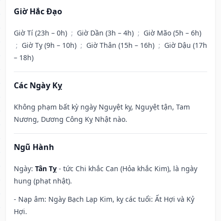
Giờ Hắc Đạo
Giờ Tí (23h – 0h)
;
Giờ Dần (3h – 4h)
;
Giờ Mão (5h – 6h)
;
Giờ Tỵ (9h – 10h)
;
Giờ Thân (15h – 16h)
;
Giờ Dậu (17h
– 18h)
Các Ngày Kỵ
Không phạm bất kỳ ngày Nguyệt kỵ, Nguyệt tận, Tam
Nương, Dương Công Kỵ Nhật nào.
Ngũ Hành
Ngày:
Tân Tỵ
- tức Chi khắc Can (Hỏa khắc Kim), là ngày
hung (phạt nhật).
- Nạp âm: Ngày Bạch Lạp Kim, kỵ các tuổi: Ất Hợi và Kỷ
Hợi.