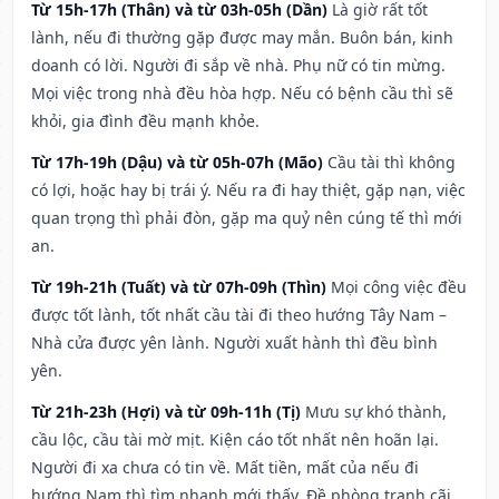
Từ 15h-17h (Thân) và từ 03h-05h (Dần)
Là giờ rất tốt
lành, nếu đi thường gặp được may mắn. Buôn bán, kinh
doanh có lời. Người đi sắp về nhà. Phụ nữ có tin mừng.
Mọi việc trong nhà đều hòa hợp. Nếu có bệnh cầu thì sẽ
khỏi, gia đình đều mạnh khỏe.
Từ 17h-19h (Dậu) và từ 05h-07h (Mão)
Cầu tài thì không
có lợi, hoặc hay bị trái ý. Nếu ra đi hay thiệt, gặp nạn, việc
quan trọng thì phải đòn, gặp ma quỷ nên cúng tế thì mới
an.
Từ 19h-21h (Tuất) và từ 07h-09h (Thìn)
Mọi công việc đều
được tốt lành, tốt nhất cầu tài đi theo hướng Tây Nam –
Nhà cửa được yên lành. Người xuất hành thì đều bình
yên.
Từ 21h-23h (Hợi) và từ 09h-11h (Tị)
Mưu sự khó thành,
cầu lộc, cầu tài mờ mịt. Kiện cáo tốt nhất nên hoãn lại.
Người đi xa chưa có tin về. Mất tiền, mất của nếu đi
hướng Nam thì tìm nhanh mới thấy. Đề phòng tranh cãi,