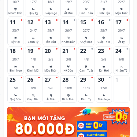
16/7
17/7
18/7
19/7
20/7
21/7
22/7
🐉
🐍
🐎
🐐
🐒
🐓
🐕
Nhâm Thìn
Quý Tỵ
Giáp Ngọ
Ất Mùi
Bính Thân
Đinh Dậu
Mậu Tuất
11
12
13
14
15
16
17
23/7
24/7
25/7
26/7
27/7
28/7
29/7
🐖
🐀
🐂
🐅
🐈
🐉
🐍
Kỷ Hợi
Canh Tý
Tân Sửu
Nhâm Dần
Quý Mão
Giáp Thìn
Ất Tỵ
18
19
20
21
22
23
24
30/7
1/8
2/8
3/8
4/8
5/8
6/8
🐎
🐐
🐒
🐓
🐕
🐖
🐀
Bính Ngọ
Đinh Mùi
Mậu Thân
Kỷ Dậu
Canh Tuất
Tân Hợi
Nhâm Tý
25
26
27
28
29
30
1
7/8
8/8
9/8
10/8
11/8
12/8
🐂
🐅
🐈
🐉
🐍
🐎
Quý Sửu
Giáp Dần
Ất Mão
Bính Thìn
Đinh Tỵ
Mậu Ngọ