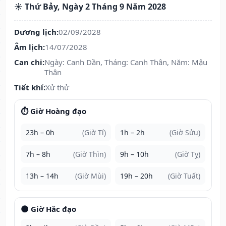
☀️ Thứ Bảy, Ngày 2 Tháng 9 Năm 2028
Dương lịch:
02/09/2028
Âm lịch:
14/07/2028
Can chi:
Ngày: Canh Dần, Tháng: Canh Thân, Năm: Mậu
Thân
Tiết khí:
Xử thử
⏱️ Giờ Hoàng đạo
23h – 0h
(Giờ Tí)
1h – 2h
(Giờ Sửu)
7h – 8h
(Giờ Thìn)
9h – 10h
(Giờ Tỵ)
13h – 14h
(Giờ Mùi)
19h – 20h
(Giờ Tuất)
🌑 Giờ Hắc đạo