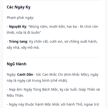
Các Ngày Kỵ
Phạm phải ngày:
-
Nguyệt Kỵ
: “Mùng năm, mười bốn, hai ba - Đi chơi còn
thiệt, nữa là đi buôn”
-
Trùng tang
: Kỵ chôn cất, cưới xin, vợ chồng xuất hành,
xây nhà, xây mồ mả.
Ngũ Hành
Ngày:
Canh Dần
- tức Can khắc Chi (Kim khắc Mộc), ngày
này là ngày cát trung bình (chế nhật).
- Nạp âm: Ngày Tùng Bách Mộc, kỵ các tuổi: Giáp Thân và
Mậu Thân.
- Ngày này thuộc hành Mộc khắc với hành Thổ, ngoại trừ