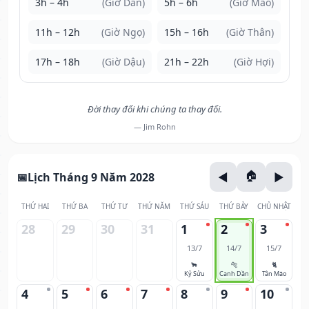
3h – 4h
(Giờ Dần)
5h – 6h
(Giờ Mão)
11h – 12h
(Giờ Ngọ)
15h – 16h
(Giờ Thân)
17h – 18h
(Giờ Dậu)
21h – 22h
(Giờ Hợi)
Đời thay đổi khi chúng ta thay đổi.
— Jim Rohn
Lịch Tháng 9 Năm 2028
THỨ HAI
THỨ BA
THỨ TƯ
THỨ NĂM
THỨ SÁU
THỨ BẢY
CHỦ NHẬT
28
29
30
31
1
2
3
13/7
14/7
15/7
🐂
🐅
🐈
Kỷ Sửu
Canh Dần
Tân Mão
4
5
6
7
8
9
10