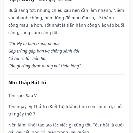
Buổi sáng tốt, nhưng chiều xấu nên cần làm nhanh. Niềm
vui nhanh chóng, nên dùng để mưu đại sự, sẽ thành
công mau lẹ hơn. Tốt nhất là tiến hành công việc vào buổi
sáng, càng sớm càng tốt.
“Tốc Hỷ là bạn trùng phùng
Gặp trùng gặp bạn vợ chồng sánh đôi
Có tài có lộc hẳn hoi
Cầu gì cũng được mừng vui thỏa lòng”
Nhị Thập Bát Tú
Tên sao
: Sao Vị
Tên ngày
: Vị Thổ Trĩ (Kiết Tú) tướng tinh con chim trĩ, chủ
trị ngày thứ 7.
Nên làm
: Khởi tạo tạo tác việc gì cũng tốt. Tốt nhất là cưới
gả, xây cất, dọn cỏ, gieo trồng, lấy giống.