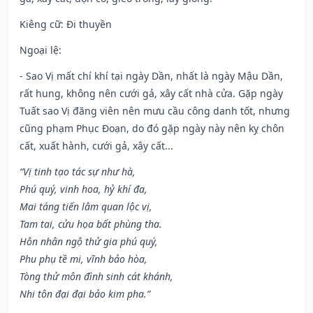
Kiêng cữ
: Đi thuyền
Ngoại lệ
:
- Sao Vị mất chí khí tại ngày Dần, nhất là ngày Mậu Dần,
rất hung, không nên cưới gả, xây cất nhà cửa. Gặp ngày
Tuất sao Vị đăng viên nên mưu cầu công danh tốt, nhưng
cũng phạm Phục Đoạn, do đó gặp ngày này nên kỵ chôn
cất, xuất hành, cưới gả, xây cất...
“Vị tinh tạo tác sự như hà,
Phú quý, vinh hoa, hỷ khí đa,
Mai táng tiến lâm quan lộc vị,
Tam tai, cửu họa bất phùng tha.
Hôn nhân ngộ thử gia phú quý,
Phu phụ tề mi, vĩnh bảo hòa,
Tòng thử môn đình sinh cát khánh,
Nhi tôn đại đại bảo kim pha.”