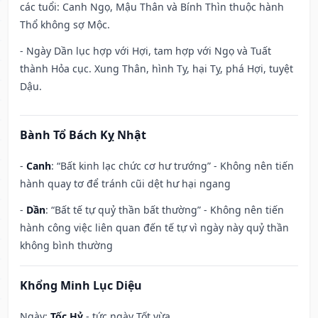
các tuổi: Canh Ngọ, Mậu Thân và Bính Thìn thuộc hành
Thổ không sợ Mộc.
- Ngày Dần lục hợp với Hợi, tam hợp với Ngọ và Tuất
thành Hỏa cục. Xung Thân, hình Tỵ, hại Tỵ, phá Hợi, tuyệt
Dậu.
Bành Tổ Bách Kỵ Nhật
-
Canh
: “Bất kinh lạc chức cơ hư trướng” - Không nên tiến
hành quay tơ để tránh cũi dệt hư hại ngang
-
Dần
: “Bất tế tự quỷ thần bất thường” - Không nên tiến
hành công việc liên quan đến tế tự vì ngày này quỷ thần
không bình thường
Khổng Minh Lục Diệu
Ngày:
Tốc Hỷ
- tức ngày Tốt vừa.