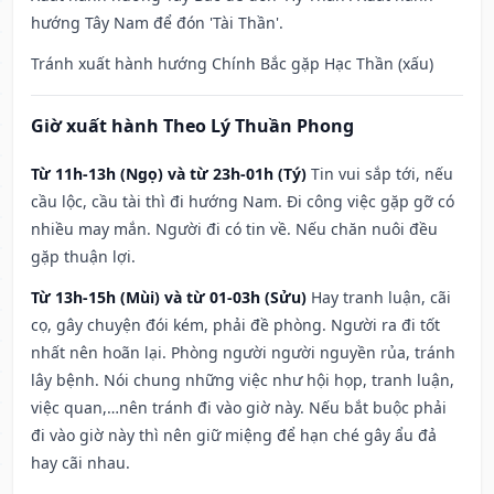
hướng Tây Nam để đón 'Tài Thần'.
Tránh xuất hành hướng Chính Bắc gặp Hạc Thần (xấu)
Giờ xuất hành Theo Lý Thuần Phong
Từ 11h-13h (Ngọ) và từ 23h-01h (Tý)
Tin vui sắp tới, nếu
cầu lộc, cầu tài thì đi hướng Nam. Đi công việc gặp gỡ có
nhiều may mắn. Người đi có tin về. Nếu chăn nuôi đều
gặp thuận lợi.
Từ 13h-15h (Mùi) và từ 01-03h (Sửu)
Hay tranh luận, cãi
cọ, gây chuyện đói kém, phải đề phòng. Người ra đi tốt
nhất nên hoãn lại. Phòng người người nguyền rủa, tránh
lây bệnh. Nói chung những việc như hội họp, tranh luận,
việc quan,…nên tránh đi vào giờ này. Nếu bắt buộc phải
đi vào giờ này thì nên giữ miệng để hạn ché gây ẩu đả
hay cãi nhau.