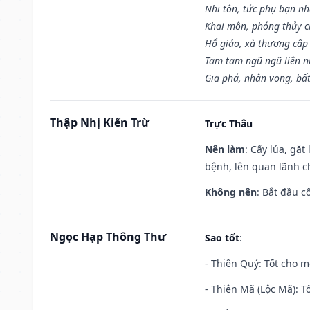
Nhi tôn, tức phụ bạn n
Khai môn, phóng thủy ch
Hổ giảo, xà thương cập 
Tam tam ngũ ngũ liên n
Gia phá, nhân vong, bấ
Thập Nhị Kiến Trừ
Trực Thâu
Nên làm
: Cấy lúa, gặ
bệnh, lên quan lãnh c
Không nên
: Bắt đầu cô
Ngọc Hạp Thông Thư
Sao tốt
:
- Thiên Quý: Tốt cho mọ
- Thiên Mã (Lộc Mã): Tố