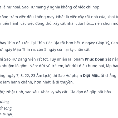
ĩa là hư hoại. Sao Hư mang ý nghĩa không có việc chi hợp.
i công trăm việc đều không may. Nhất là việc xây cất nhà cửa, khai 
tiến hành các việc động thổ, xây cất nhà, cưới hỏi,... nên chọn mộ
hay Thìn đều tốt. Tại Thìn Đắc Địa tốt hơn hết. 6 ngày: Giáp Tý, C
ừ ngày Mậu Thìn ra, còn 5 ngày còn lại kỵ chôn cất.
hì Sao Hư Đăng Viên rất tốt. Tuy nhiên lại phạm
Phục Đoạn Sát
nên
 nhuộm lò gốm. Nên: dứt vú trẻ em, kết dứt điều hung hại, lấp han
ng ngày 7, 8, 22, 23 Âm Lịch) thì Sao Hư phạm
Diệt Một
: ắt chẳng
ào làm hành chánh, hơn nhất là đi thuyền.
t): Nhật tinh, sao xấu. Khắc kỵ xây cất. Gia đạo dễ gặp bất hòa.
 ương,
t song,
lễ tiết,