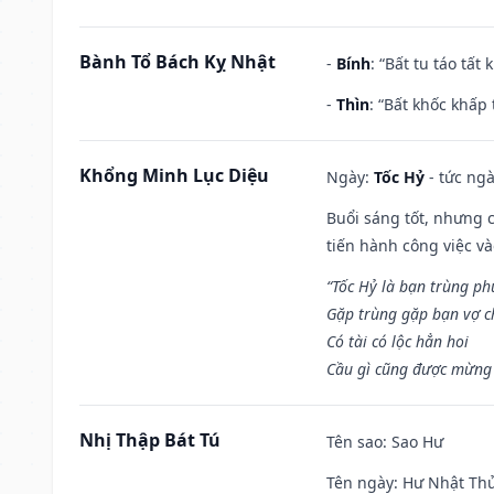
Bành Tổ Bách Kỵ Nhật
-
Bính
: “Bất tu táo tấ
-
Thìn
: “Bất khốc khấp
Khổng Minh Lục Diệu
Ngày:
Tốc Hỷ
- tức ngà
Buổi sáng tốt, nhưng 
tiến hành công việc v
“Tốc Hỷ là bạn trùng p
Gặp trùng gặp bạn vợ c
Có tài có lộc hẳn hoi
Cầu gì cũng được mừng 
Nhị Thập Bát Tú
Tên sao
: Sao Hư
Tên ngày
: Hư Nhật Thử