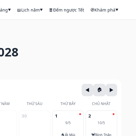
háng
📖
Lịch năm
🧧
Đếm ngược Tết
🧭
Khám phá
▼
▼
▼
028
 NĂM
THỨ SÁU
THỨ BẢY
CHỦ NHẬT
30
1
2
9/5
10/5
🐐
🐒
Ất Mùi
Bính Thân