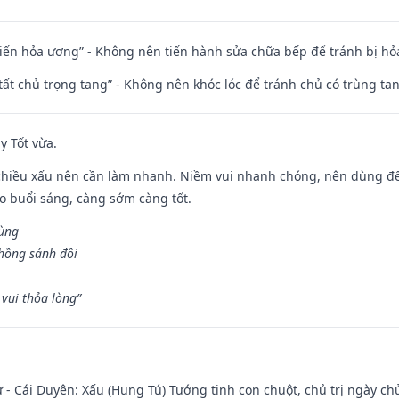
t kiến hỏa ương” - Không nên tiến hành sửa chữa bếp để tránh bị hỏa
 tất chủ trọng tang” - Không nên khóc lóc để tránh chủ có trùng ta
y Tốt vừa.
chiều xấu nên cần làm nhanh. Niềm vui nhanh chóng, nên dùng để 
ào buổi sáng, càng sớm càng tốt.
hùng
hồng sánh đôi
vui thỏa lòng”
 - Cái Duyên: Xấu (Hung Tú) Tướng tinh con chuột, chủ trị ngày ch