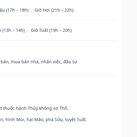
ậu (17h – 18h)
;
Giờ Hợi (21h – 22h)
i (13h – 14h)
;
Giờ Tuất (19h – 20h)
n bán, mua bán nhà, nhận việc, đầu tư.
ất thuộc hành Thủy không sợ Thổ.
n, hình Mùi, hại Mão, phá Sửu, tuyệt Tuất.