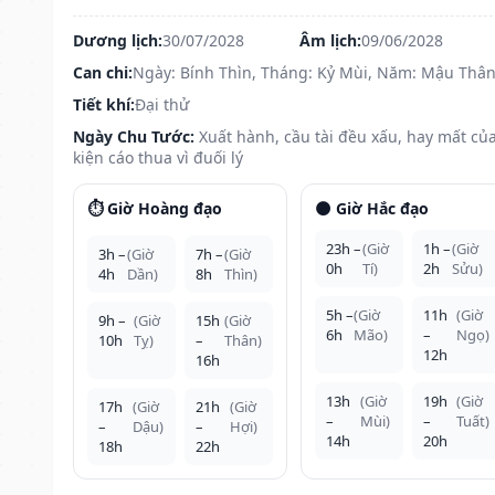
Dương lịch:
30/07/2028
Âm lịch:
09/06/2028
Can chi:
Ngày: Bính Thìn, Tháng: Kỷ Mùi, Năm: Mậu Thâ
Tiết khí:
Đại thử
Ngày Chu Tước:
Xuất hành, cầu tài đều xấu, hay mất của
kiện cáo thua vì đuối lý
⏱️ Giờ Hoàng đạo
🌑 Giờ Hắc đạo
23h –
(Giờ
1h –
(Giờ
3h –
(Giờ
7h –
(Giờ
0h
Tí)
2h
Sửu)
4h
Dần)
8h
Thìn)
5h –
(Giờ
11h
(Giờ
9h –
(Giờ
15h
(Giờ
6h
Mão)
–
Ngọ)
10h
Tỵ)
–
Thân)
12h
16h
13h
(Giờ
19h
(Giờ
17h
(Giờ
21h
(Giờ
–
Mùi)
–
Tuất)
–
Dậu)
–
Hợi)
14h
20h
18h
22h