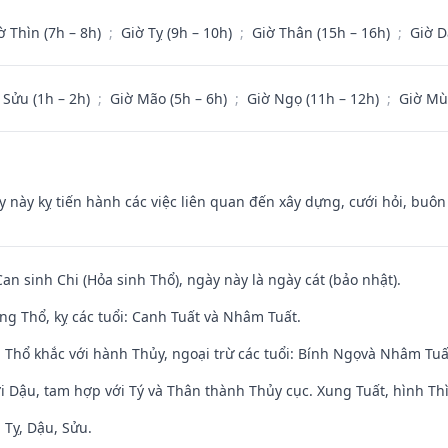
ờ Thìn (7h – 8h)
;
Giờ Tỵ (9h – 10h)
;
Giờ Thân (15h – 16h)
;
Giờ D
 Sửu (1h – 2h)
;
Giờ Mão (5h – 6h)
;
Giờ Ngọ (11h – 12h)
;
Giờ Mù
y này kỵ tiến hành các việc liên quan đến xây dựng, cưới hỏi, buô
Can sinh Chi (Hỏa sinh Thổ), ngày này là ngày cát (bảo nhật).
ng Thổ, kỵ các tuổi: Canh Tuất và Nhâm Tuất.
 Thổ khắc với hành Thủy, ngoại trừ các tuổi: Bính Ngọvà Nhâm Tu
i Dậu, tam hợp với Tý và Thân thành Thủy cục. Xung Tuất, hình Thì
 Tỵ, Dậu, Sửu.