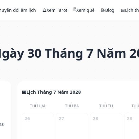
🃏
huyển đổi âm lịch
🔮
Xem Tarot
Xem quẻ
📝
Blog
📅
Lịch t
gày 30 Tháng 7 Năm 2
Lịch Tháng 7 Năm 2028
THỨ HAI
THỨ BA
THỨ TƯ
THỨ
26
27
28
29
28