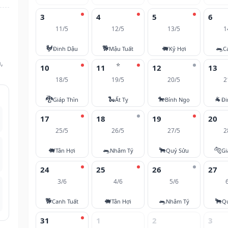
3
4
5
6
11/5
12/5
13/5
1
n
🐓
🐕
🐖
🐀
Đinh Dậu
Mậu Tuất
Kỷ Hợi
C
,
⭐
10
11
12
13
18/5
19/5
20/5
2
🐉
🐍
🐎
🐐
Giáp Thìn
Ất Tỵ
Bính Ngọ
Đi
17
18
19
20
25/5
26/5
27/5
2
🐖
🐀
🐂
🐅
Tân Hợi
Nhâm Tý
Quý Sửu
Gi
24
25
26
27
3/6
4/6
5/6
🐕
🐖
🐀
🐂
Canh Tuất
Tân Hợi
Nhâm Tý
Q
31
1
2
3