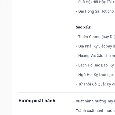
- Phổ Hộ (Hội Hộ): Tốt 
- Đại Hồng Sa: Tốt cho 
Sao xấu
:
- Thiên Cương (hay Diệ
- Địa Phá: Kỵ việc xây 
- Hoang Vu: Xấu cho m
- Bạch Hổ Hắc Đạo: Kỵ 
- Ngũ Hư: Kỵ khởi tạo, 
- Tứ Thời Cô Quả: Kỵ vi
Hướng xuất hành
Xuất hành hướng Tây N
Tránh xuất hành hướn