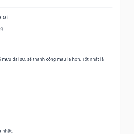
 tai
ng
mưu đại sự, sẽ thành công mau lẹ hơn. Tốt nhất là
ủ nhật.