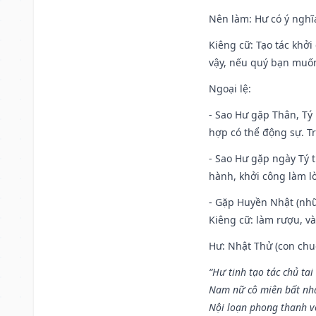
Nên làm
: Hư có ý ngh
Kiêng cữ
: Tạo tác khở
vậy, nếu quý bạn muốn 
Ngoại lệ
:
- Sao Hư gặp Thân, Tý 
hợp có thể động sự. Tr
- Sao Hư gặp ngày Tý t
hành, khởi công làm lò
- Gặp Huyền Nhật (nhữ
Kiêng cữ: làm rượu, v
Hư: Nhật Thử (con chuộ
“Hư tinh tạo tác chủ tai
Nam nữ cô miên bất nhấ
Nội loạn phong thanh vô 