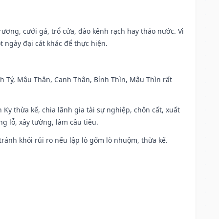
trương, cưới gả, trổ cửa, đào kênh rạch hay tháo nước. Vì
t ngày đại cát khác để thực hiện.
anh Tý, Mậu Thân, Canh Thân, Bính Thìn, Mậu Thìn rất
 Kỵ thừa kế, chia lãnh gia tài sự nghiệp, chôn cất, xuất
g lỗ, xây tường, làm cầu tiêu.
 tránh khỏi rủi ro nếu lập lò gốm lò nhuộm, thừa kế.