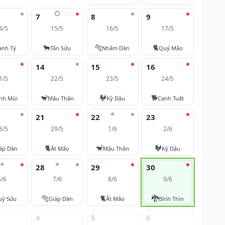
🌕
7
8
9
4/5
15/5
16/5
17/5
🐂
🐅
🐈
anh Tý
Tân Sửu
Nhâm Dần
Quý Mão
14
15
16
1/5
22/5
23/5
24/5
🐒
🐓
🐕
nh Mùi
Mậu Thân
Kỷ Dậu
Canh Tuất
⭐
21
22
23
8/5
29/5
1/6
2/6
🐈
🐒
🐓
áp Dần
Ất Mão
Mậu Thân
Kỷ Dậu
⭐
⭐
28
29
30
6/6
7/6
8/6
9/6
🐅
🐈
🐉
uý Sửu
Giáp Dần
Ất Mão
Bính Thìn
4
5
6