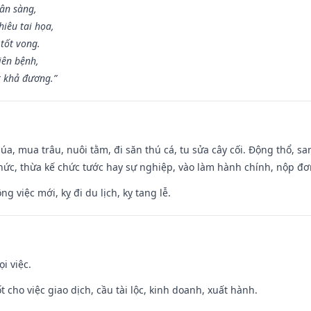
hân sàng,
iêu tai họa,
tốt vong.
iên bệnh,
t khả đương.”
t lúa, mua trâu, nuôi tằm, đi săn thú cá, tu sửa cây cối. Động thổ
hức, thừa kế chức tước hay sự nghiệp, vào làm hành chính, nộp đơ
ng việc mới, kỵ đi du lịch, kỵ tang lễ.
i việc.
t cho việc giao dịch, cầu tài lộc, kinh doanh, xuất hành.